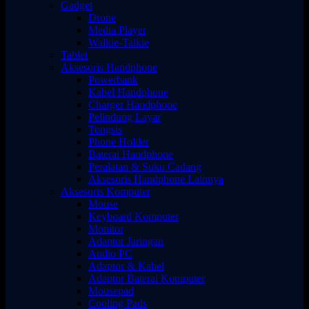
Gadget
Drone
Media Player
Walkie-Talkie
Tablet
Aksesoris Handphone
Powerbank
Kabel Handphone
Charger Handphone
Pelindung Layar
Tongsis
Phone Holder
Baterai Handphone
Peralatan & Suku Cadang
Aksesoris Handphone Lainnya
Aksesoris Komputer
Mouse
Keyboard Komputer
Monitor
Adaptor Jaringan
Audio PC
Adaptor & Kabel
Adaptor Baterai Komputer
Mousepad
Cooling Pads