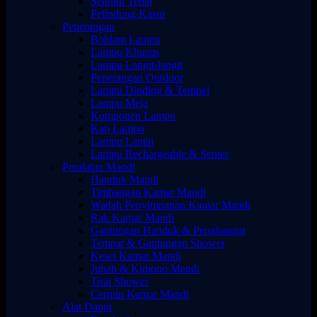
Selimut Tebal
Pelindung Kasur
Penerangan
Bohlam Lampu
Lampu Khusus
Lampu Langit-langit
Penerangan Outdoor
Lampu Dinding & Tempel
Lampu Meja
Komponen Lampu
Kap Lampu
Lampu Lantai
Lampu Rechargeable & Senter
Peralatan Mandi
Handuk Mandi
Timbangan Kamar Mandi
Wadah Penyimpanan Kamar Mandi
Rak Kamar Mandi
Gantungan Handuk & Penghangat
Tempat & Gantungan Shower
Keset Kamar Mandi
Jubah & Kimono Mandi
Tirai Shower
Cermin Kamar Mandi
Alat Dapur