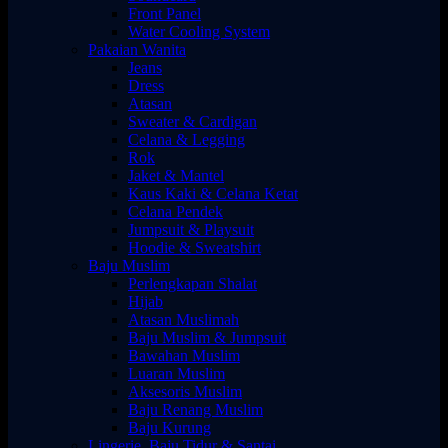
Front Panel
Water Cooling System
Pakaian Wanita
Jeans
Dress
Atasan
Sweater & Cardigan
Celana & Legging
Rok
Jaket & Mantel
Kaus Kaki & Celana Ketat
Celana Pendek
Jumpsuit & Playsuit
Hoodie & Sweatshirt
Baju Muslim
Perlengkapan Shalat
Hijab
Atasan Muslimah
Baju Muslim & Jumpsuit
Bawahan Muslim
Luaran Muslim
Aksesoris Muslim
Baju Renang Muslim
Baju Kurung
Lingerie, Baju Tidur & Santai