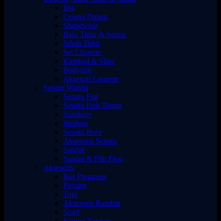
Bra
Celana Dalam
Shapewear
Baju Tidur & Santai
Jubah Tidur
Set Lingerie
Kamisol & Slips
Bodysuit
Aksesori Lingerie
Sepatu Wanita
Sepatu Flat
Sepatu Hak Tinggi
Sneakers
Wedges
Sepatu Boot
Aksesoris Sepatu
Sandal
Sandal & Flip Flop
Aksesoris
Ikat Pinggang
Payung
Topi
Aksesoris Rambut
Scarf
Sarung Tangan