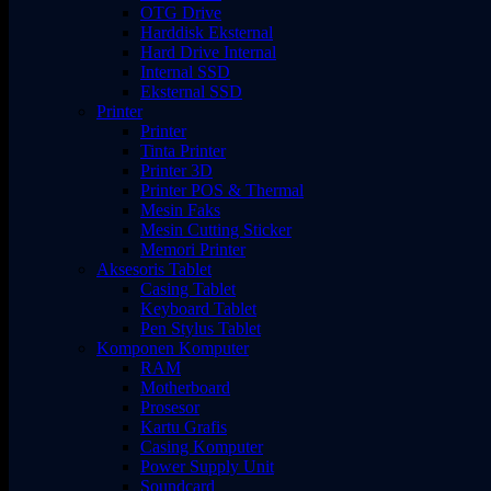
OTG Drive
Harddisk Eksternal
Hard Drive Internal
Internal SSD
Eksternal SSD
Printer
Printer
Tinta Printer
Printer 3D
Printer POS & Thermal
Mesin Faks
Mesin Cutting Sticker
Memori Printer
Aksesoris Tablet
Casing Tablet
Keyboard Tablet
Pen Stylus Tablet
Komponen Komputer
RAM
Motherboard
Prosesor
Kartu Grafis
Casing Komputer
Power Supply Unit
Soundcard