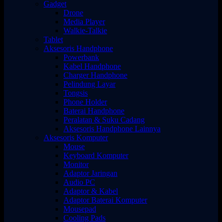
Gadget
Drone
Media Player
Walkie-Talkie
Tablet
Aksesoris Handphone
Powerbank
Kabel Handphone
Charger Handphone
Pelindung Layar
Tongsis
Phone Holder
Baterai Handphone
Peralatan & Suku Cadang
Aksesoris Handphone Lainnya
Aksesoris Komputer
Mouse
Keyboard Komputer
Monitor
Adaptor Jaringan
Audio PC
Adaptor & Kabel
Adaptor Baterai Komputer
Mousepad
Cooling Pads