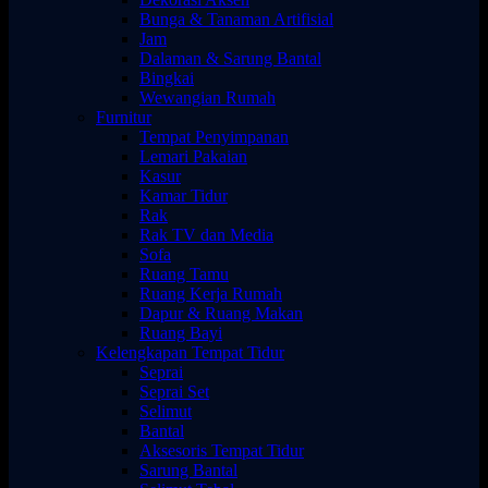
Bunga & Tanaman Artifisial
Jam
Dalaman & Sarung Bantal
Bingkai
Wewangian Rumah
Furnitur
Tempat Penyimpanan
Lemari Pakaian
Kasur
Kamar Tidur
Rak
Rak TV dan Media
Sofa
Ruang Tamu
Ruang Kerja Rumah
Dapur & Ruang Makan
Ruang Bayi
Kelengkapan Tempat Tidur
Seprai
Seprai Set
Selimut
Bantal
Aksesoris Tempat Tidur
Sarung Bantal