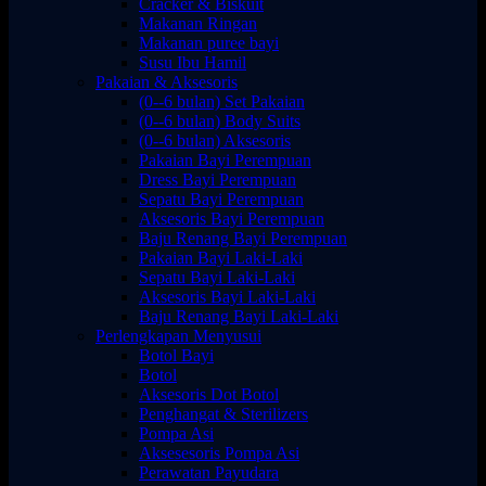
Cracker & Biskuit
Makanan Ringan
Makanan puree bayi
Susu Ibu Hamil
Pakaian & Aksesoris
(0--6 bulan) Set Pakaian
(0--6 bulan) Body Suits
(0--6 bulan) Aksesoris
Pakaian Bayi Perempuan
Dress Bayi Perempuan
Sepatu Bayi Perempuan
Aksesoris Bayi Perempuan
Baju Renang Bayi Perempuan
Pakaian Bayi Laki-Laki
Sepatu Bayi Laki-Laki
Aksesoris Bayi Laki-Laki
Baju Renang Bayi Laki-Laki
Perlengkapan Menyusui
Botol Bayi
Botol
Aksesoris Dot Botol
Penghangat & Sterilizers
Pompa Asi
Aksesesoris Pompa Asi
Perawatan Payudara