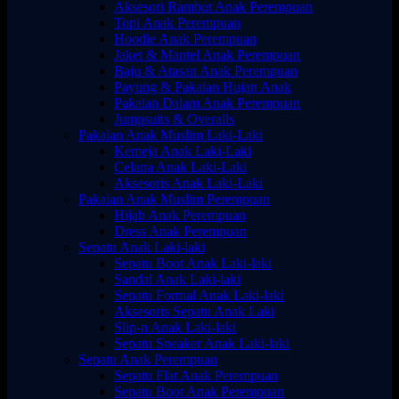
Aksesori Rambut Anak Perempuan
Topi Anak Perempuan
Hoodie Anak Perempuan
Jaket & Mantel Anak Perempuan
Baju & Atasan Anak Perempuan
Payung & Pakaian Hujan Anak
Pakaian Dalam Anak Perempuan
Jumpsuits & Overalls
Pakaian Anak Muslim Laki-Laki
Kemeja Anak Laki-Laki
Celana Anak Laki-Laki
Aksesoris Anak Laki-Laki
Pakaian Anak Muslim Perempuan
Hijab Anak Perempuan
Dress Anak Perempuan
Sepatu Anak Laki-laki
Sepatu Boot Anak Laki-laki
Sandal Anak Laki-laki
Sepatu Formal Anak Laki-laki
Aksesoris Sepatu Anak Laki
Slip-n Anak Laki-laki
Sepatu Sneaker Anak Laki-laki
Sepatu Anak Perempuan
Sepatu Flat Anak Perempuan
Sepatu Boot Anak Perempuan