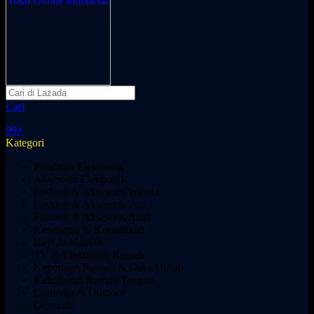
Cari
99+
Kategori
Peralatan Elektronik
Aksesoris Elektronik
Fashion & Aksesoris Wanita
Fashion & Aksesoris Pria
Fashion & Aksesoris Anak
Kesehatan & Kecantikan
Bayi & Mainan
TV & Elektronik Rumah
Keperluan Rumah & Gaya Hidup
Kebutuhan Rumah Tangga
Olahraga & Outdoor
Otomotif