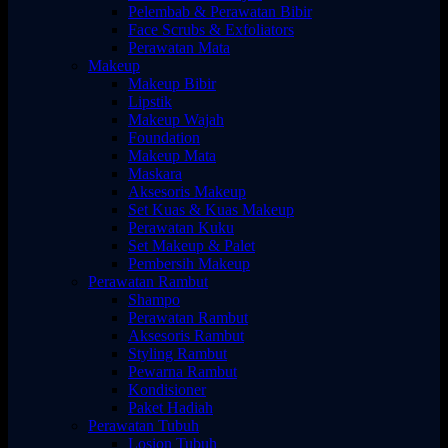
Pelembab & Perawatan Bibir
Face Scrubs & Exfoliators
Perawatan Mata
Makeup
Makeup Bibir
Lipstik
Makeup Wajah
Foundation
Makeup Mata
Maskara
Aksesoris Makeup
Set Kuas & Kuas Makeup
Perawatan Kuku
Set Makeup & Palet
Pembersih Makeup
Perawatan Rambut
Shampo
Perawatan Rambut
Aksesoris Rambut
Styling Rambut
Pewarna Rambut
Kondisioner
Paket Hadiah
Perawatan Tubuh
Losion Tubuh