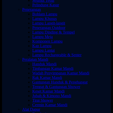
Selimut Tebal
Pelindung Kasur
Penerangan
Bohlam Lampu
Lampu Khusus
Lampu Langit-langit
Penerangan Outdoor
Lampu Dinding & Tempel
Lampu Meja
Komponen Lampu
Kap Lampu
Lampu Lantai
Lampu Rechargeable & Senter
Peralatan Mandi
Handuk Mandi
Timbangan Kamar Mandi
Wadah Penyimpanan Kamar Mandi
Rak Kamar Mandi
Gantungan Handuk & Penghangat
Tempat & Gantungan Shower
Keset Kamar Mandi
Jubah & Kimono Mandi
Tirai Shower
Cermin Kamar Mandi
Alat Dapur