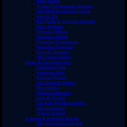
Botol minum
Tempat Penyimpanan Makanan
Alas Meja & Aksesoris Dapur
Kopi & Teh
Rak Piring & Aksesoris Wastafel
Panci & Wajan
Perangkat Minum
Perangkat Makan
Perangkat Pemanggang
Perangkat Penyajian
Pisau & Aksesoris
Alat Dapur Lainnya
Binatu & Alat Kebersihan
Gantungan Baju
Keranjang Baju
Jemuran Pakaian
Alat Binatu & Setrika
Meja Setrika
Produk Kebersihan
Sapu & Alat Pel
Lap Kain Penghilang Debu
Sikat Pembersih
Tempat Sampah
Perkakas & Perbaikan Rumah
Alat Penyimpanan & Rak