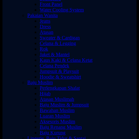
Front Panel
Water Cooling System
Pakaian Wanita
Jeans
Dress
Atasan
Sweater & Cardigan
Celana & Legging
Rok
Jaket & Mantel
Kaus Kaki & Celana Ketat
Celana Pendek
Jumpsuit & Playsuit
Hoodie & Sweatshirt
Baju Muslim
Perlengkapan Shalat
Hijab
Atasan Muslimah
Baju Muslim & Jumpsuit
Bawahan Muslim
Luaran Muslim
Aksesoris Muslim
Baju Renang Muslim
Baju Kurung
Lingerie, Baju Tidur & Santai