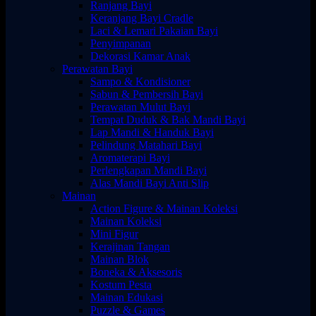
Ranjang Bayi
Keranjang Bayi Cradle
Laci & Lemari Pakaian Bayi
Penyimpanan
Dekorasi Kamar Anak
Perawatan Bayi
Sampo & Kondisioner
Sabun & Pembersih Bayi
Perawatan Mulut Bayi
Tempat Duduk & Bak Mandi Bayi
Lap Mandi & Handuk Bayi
Pelindung Matahari Bayi
Aromaterapi Bayi
Perlengkapan Mandi Bayi
Alas Mandi Bayi Anti Slip
Mainan
Action Figure & Mainan Koleksi
Mainan Koleksi
Mini Figur
Kerajinan Tangan
Mainan Blok
Boneka & Aksesoris
Kostum Pesta
Mainan Edukasi
Puzzle & Games