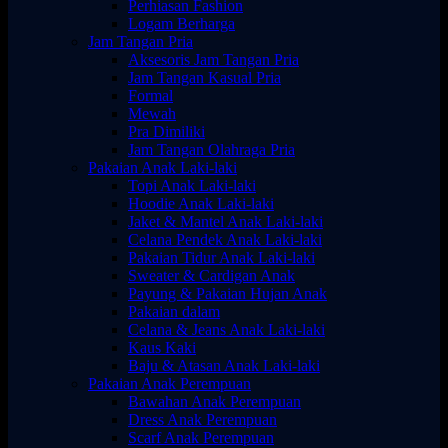
Perhiasan Fashion
Logam Berharga
Jam Tangan Pria
Aksesoris Jam Tangan Pria
Jam Tangan Kasual Pria
Formal
Mewah
Pra Dimiliki
Jam Tangan Olahraga Pria
Pakaian Anak Laki-laki
Topi Anak Laki-laki
Hoodie Anak Laki-laki
Jaket & Mantel Anak Laki-laki
Celana Pendek Anak Laki-laki
Pakaian Tidur Anak Laki-laki
Sweater & Cardigan Anak
Payung & Pakaian Hujan Anak
Pakaian dalam
Celana & Jeans Anak Laki-laki
Kaus Kaki
Baju & Atasan Anak Laki-laki
Pakaian Anak Perempuan
Bawahan Anak Perempuan
Dress Anak Perempuan
Scarf Anak Perempuan