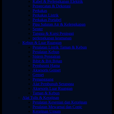
Kabel & Perlengkapan Elektrik
Pengecatan & Dekorasi
Perkakas
Perkakas Listrik
Perkakas Portabel
Pipa Saluran Air & Kelengkapan
Senter
Tangga & Kursi Peninggi
perlengkapan keamanan
Kebun & Luar Ruangan
Peralatan Listrik Taman & Kebun
Peralatan Kebun
Sistem Pengairan
Bibit & Biji Bijian
Pembasmi Hama
Aksesoris Genset
Genset
Pemanggang
Alat Pembunuh Serangga
Aksesoris Luar Ruangan
Taman & Kebun
Alat Tulis & Kerajinan
Peralatan Kesenian dan Kerajinan
Peralatan Mewarnai dan Copic
Kerajinan Umum