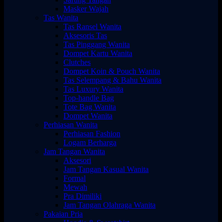
Masker Wajah
Tas Wanita
Tas Ransel Wanita
Aksesoris Tas
Tas Pinggang Wanita
Dompet Kartu Wanita
Clutches
Dompet Koin & Pouch Wanita
Tas Selempang & Bahu Wanita
Tas Luxury Wanita
Top-handle Bag
Tote Bag Wanita
Dompet Wanita
Perhiasan Wanita
Perhiasan Fashion
Logam Berharga
Jam Tangan Wanita
Aksesori
Jam Tangan Kasual Wanita
Formal
Mewah
Pra Dimiliki
Jam Tangan Olahraga Wanita
Pakaian Pria