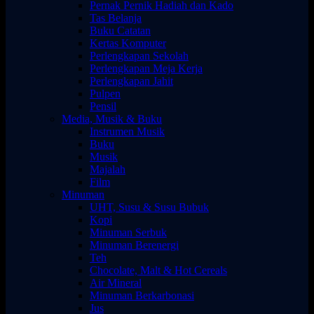
Pernak Pernik Hadiah dan Kado
Tas Belanja
Buku Catatan
Kertas Komputer
Perlengkapan Sekolah
Perlengkapan Meja Kerja
Perlengkapan Jahit
Pulpen
Pensil
Media, Musik & Buku
Instrumen Musik
Buku
Musik
Majalah
Film
Minuman
UHT, Susu & Susu Bubuk
Kopi
Minuman Serbuk
Minuman Berenergi
Teh
Chocolate, Malt & Hot Cereals
Air Mineral
Minuman Berkarbonasi
Jus