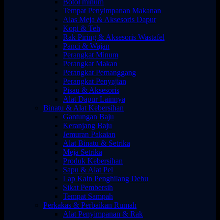
Botol minum
Tempat Penyimpanan Makanan
Alas Meja & Aksesoris Dapur
Kopi & Teh
Rak Piring & Aksesoris Wastafel
Panci & Wajan
Perangkat Minum
Perangkat Makan
Perangkat Pemanggang
Perangkat Penyajian
Pisau & Aksesoris
Alat Dapur Lainnya
Binatu & Alat Kebersihan
Gantungan Baju
Keranjang Baju
Jemuran Pakaian
Alat Binatu & Setrika
Meja Setrika
Produk Kebersihan
Sapu & Alat Pel
Lap Kain Penghilang Debu
Sikat Pembersih
Tempat Sampah
Perkakas & Perbaikan Rumah
Alat Penyimpanan & Rak