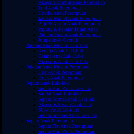
Aksesori Rambut Anak Perempuan
Topi Anak Perempuan
Hoodie Anak Perempuan
Jaket & Mantel Anak Perempuan
Baju & Atasan Anak Perempuan
Payung & Pakaian Hujan Anak
Pakaian Dalam Anak Perempuan
Jumpsuits & Overalls
Pakaian Anak Muslim Laki-Laki
Kemeja Anak Laki-Laki
Celana Anak Laki-Laki
Aksesoris Anak Laki-Laki
Pakaian Anak Muslim Perempuan
Hijab Anak Perempuan
Dress Anak Perempuan
Sepatu Anak Laki-laki
Sepatu Boot Anak Laki-laki
Sandal Anak Laki-laki
Sepatu Formal Anak Laki-laki
Aksesoris Sepatu Anak Laki
Slip-n Anak Laki-laki
Sepatu Sneaker Anak Laki-laki
Sepatu Anak Perempuan
Sepatu Flat Anak Perempuan
Sepatu Boot Anak Perempuan