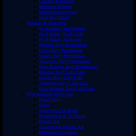
Cracker & Biskuit
Makanan Ringan
Makanan puree bayi
Susu Ibu Hamil
Pakaian & Aksesoris
(0--6 bulan) Set Pakaian
(0--6 bulan) Body Suits
(0--6 bulan) Aksesoris
Pakaian Bayi Perempuan
Dress Bayi Perempuan
Sepatu Bayi Perempuan
Aksesoris Bayi Perempuan
Baju Renang Bayi Perempuan
Pakaian Bayi Laki-Laki
Sepatu Bayi Laki-Laki
Aksesoris Bayi Laki-Laki
Baju Renang Bayi Laki-Laki
Perlengkapan Menyusui
Botol Bayi
Botol
Aksesoris Dot Botol
Penghangat & Sterilizers
Pompa Asi
Aksesesoris Pompa Asi
Perawatan Payudara