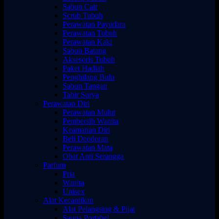
Sabun Cair
Scrub Tubuh
Perawatan Payudara
Perawatan Tubuh
Perawatan Kaki
Sabun Batang
Aksesoris Tubuh
Paket Hadiah
Penghilang Bulu
Sabun Tangan
Tabir Surya
Perawatan Diri
Perawatan Mulut
Pembersih Wanita
Keamanan Diri
Beli Deodoran
Perawatan Mata
Obat Anti Serangga
Parfum
Pria
Wanita
Unisex
Alat Kecantikan
Alat Pelangsing & Pijat
Sauna Portabel