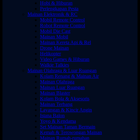
Hobi & Hiburan
Perlengkapan Pesta
Mainan Elektronik & RC
Mobil Remote Control
Robot Remote Control
Mobil Die Cast
Mainan Mobil
Mainan Kereta Api & Rel
Drone Mainan
Helikopter
Video Games & Hiburan
Walkie Talkies
Mainan Olahraga & Luar Ruangan
Kolam Renang & Mainan Air
Mainan Olahraga
Mainan Luar Ruangan
Mainan Blaster
Kolam Bola & Aksesoris
Mainan Terbang
Layangan & Kincir Angin
Istana Balon
Yoyo & Kendama
Set Mainan Taman Bermain
Kemah & Terowongan Mainan
Mainan Rumah-rumahan