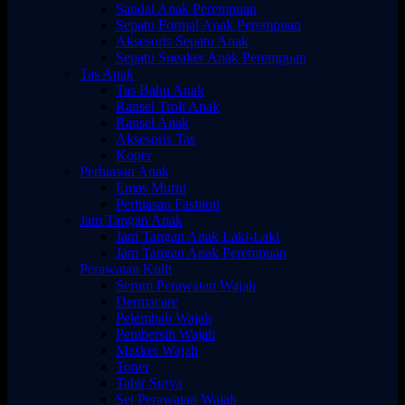
Sandal Anak Perempuan
Sepatu Formal Anak Perempuan
Aksesoris Sepatu Anak
Sepatu Sneaker Anak Perempuan
Tas Anak
Tas Bahu Anak
Ransel Troli Anak
Ransel Anak
Aksesoris Tas
Koper
Perhiasan Anak
Emas Murni
Perhiasan Fashion
Jam Tangan Anak
Jam Tangan Anak Laki-Laki
Jam Tangan Anak Perempuan
Perawatan Kulit
Serum Perawatan Wajah
Dermacare
Pelembab Wajah
Pembersih Wajah
Masker Wajah
Toner
Tabir Surya
Set Perawatan Wajah