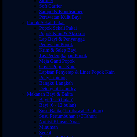
Stroller
Soft Carrier
Sampo & Kondisioner
Perawatan Kulit Bayi
Popok Sekali Pakai
Popok Sekali Pakai
Popok Kain & Aksesori
Lap Bayi & Penyangga
Perawatan Popok
Krim & Salep Bayi
Tas Perlengkapan Popok
Meja Ganti Popok
Cover Popok Kain
Lapisan Penyerap & Liner Popok Kain
Potty Training
Bangku Langkah
Detergent Laundry
Makanan Bayi & Balita
Bayi (0 - 6 bulan)
Bayi (6 - 12 bulan)
Susu Batita (1- dibawah 3 tahun)
Susu Pertumbuhan (>3Tahun)
Nutrisi Khusus Anak
Minuman
Sereal