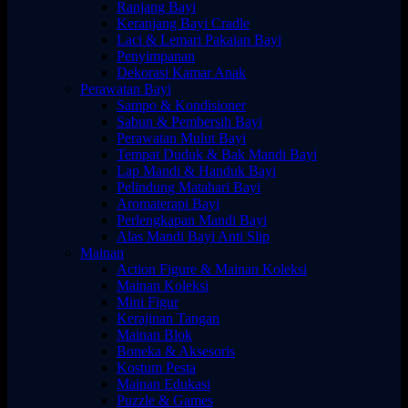
Ranjang Bayi
Keranjang Bayi Cradle
Laci & Lemari Pakaian Bayi
Penyimpanan
Dekorasi Kamar Anak
Perawatan Bayi
Sampo & Kondisioner
Sabun & Pembersih Bayi
Perawatan Mulut Bayi
Tempat Duduk & Bak Mandi Bayi
Lap Mandi & Handuk Bayi
Pelindung Matahari Bayi
Aromaterapi Bayi
Perlengkapan Mandi Bayi
Alas Mandi Bayi Anti Slip
Mainan
Action Figure & Mainan Koleksi
Mainan Koleksi
Mini Figur
Kerajinan Tangan
Mainan Blok
Boneka & Aksesoris
Kostum Pesta
Mainan Edukasi
Puzzle & Games