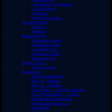
Alat Inhalasi & Nebulizer
Alat Tes Medis
Stetoskop
Stoking Kesehatan
Sexual Wellness
Kondom
Pelumas
Perawatan Pria
Perawatan Rambut
Perawatan Wajah
Alat Cukur Pria
Perawatan Tubuh
Deodoran Pria
Popok Dewasa
Popok Dewasa
Ibu & Anak
Popok Sekali Pakai
Bayi (0 - 6 bulan)
Bayi (6 - 12 bulan)
Susu Batita (1- dibawah 3 tahun)
Susu Pertumbuhan (>3Tahun)
Pakaian Bayi Perempuan
Pakaian Bayi Laki-Laki
Botol Bayi