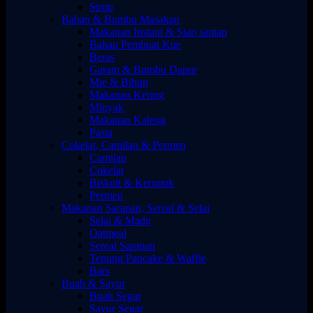
Sirup
Bahan & Bumbu Masakan
Makanan Instant & Siap santap
Bahan Pembuat Kue
Beras
Garam & Bumbu Dapur
Mie & Bihun
Makanan Kering
Minyak
Makanan Kaleng
Pasta
Cokelat, Camilan & Permen
Camilan
Cokelat
Biskuit & Kerupuk
Permen
Makanan Sarapan, Sereal & Selai
Selai & Madu
Oatmeal
Sereal Sarapan
Tepung Pancake & Waffle
Bars
Buah & Sayur
Buah Segar
Sayur Segar