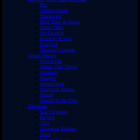
Bra
Celana Dalam
Shapewear
Baju Tidur & Santai
Jubah Tidur
Set Lingerie
Kamisol & Slips
Bodysuit
Aksesori Lingerie
Sepatu Wanita
Sepatu Flat
Sepatu Hak Tinggi
Sneakers
Wedges
Sepatu Boot
Aksesoris Sepatu
Sandal
Sandal & Flip Flop
Aksesoris
Ikat Pinggang
Payung
Topi
Aksesoris Rambut
Scarf
Sarung Tangan