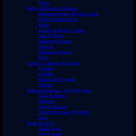
Sirup
Bahan & Bumbu Masakan
Makanan Instant & Siap santap
Bahan Pembuat Kue
Beras
Garam & Bumbu Dapur
Mie & Bihun
Makanan Kering
Minyak
Makanan Kaleng
Pasta
Cokelat, Camilan & Permen
Camilan
Cokelat
Biskuit & Kerupuk
Permen
Makanan Sarapan, Sereal & Selai
Selai & Madu
Oatmeal
Sereal Sarapan
Tepung Pancake & Waffle
Bars
Buah & Sayur
Buah Segar
Sayur Segar