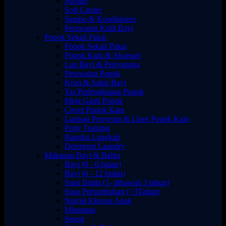
Stroller
Soft Carrier
Sampo & Kondisioner
Perawatan Kulit Bayi
Popok Sekali Pakai
Popok Sekali Pakai
Popok Kain & Aksesori
Lap Bayi & Penyangga
Perawatan Popok
Krim & Salep Bayi
Tas Perlengkapan Popok
Meja Ganti Popok
Cover Popok Kain
Lapisan Penyerap & Liner Popok Kain
Potty Training
Bangku Langkah
Detergent Laundry
Makanan Bayi & Balita
Bayi (0 - 6 bulan)
Bayi (6 - 12 bulan)
Susu Batita (1- dibawah 3 tahun)
Susu Pertumbuhan (>3Tahun)
Nutrisi Khusus Anak
Minuman
Sereal