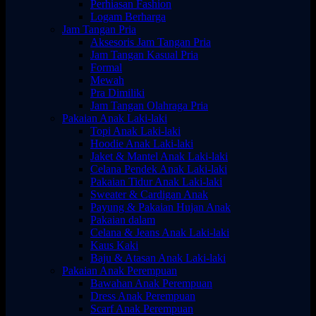
Perhiasan Fashion
Logam Berharga
Jam Tangan Pria
Aksesoris Jam Tangan Pria
Jam Tangan Kasual Pria
Formal
Mewah
Pra Dimiliki
Jam Tangan Olahraga Pria
Pakaian Anak Laki-laki
Topi Anak Laki-laki
Hoodie Anak Laki-laki
Jaket & Mantel Anak Laki-laki
Celana Pendek Anak Laki-laki
Pakaian Tidur Anak Laki-laki
Sweater & Cardigan Anak
Payung & Pakaian Hujan Anak
Pakaian dalam
Celana & Jeans Anak Laki-laki
Kaus Kaki
Baju & Atasan Anak Laki-laki
Pakaian Anak Perempuan
Bawahan Anak Perempuan
Dress Anak Perempuan
Scarf Anak Perempuan