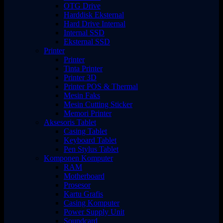
OTG Drive
Harddisk Eksternal
Hard Drive Internal
Internal SSD
Eksternal SSD
Printer
Printer
Tinta Printer
Printer 3D
Printer POS & Thermal
Mesin Faks
Mesin Cutting Sticker
Memori Printer
Aksesoris Tablet
Casing Tablet
Keyboard Tablet
Pen Stylus Tablet
Komponen Komputer
RAM
Motherboard
Prosesor
Kartu Grafis
Casing Komputer
Power Supply Unit
Soundcard