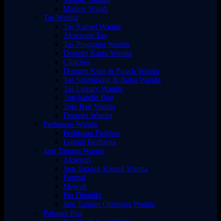
Masker Wajah
Tas Wanita
Tas Ransel Wanita
Aksesoris Tas
Tas Pinggang Wanita
Dompet Kartu Wanita
Clutches
Dompet Koin & Pouch Wanita
Tas Selempang & Bahu Wanita
Tas Luxury Wanita
Top-handle Bag
Tote Bag Wanita
Dompet Wanita
Perhiasan Wanita
Perhiasan Fashion
Logam Berharga
Jam Tangan Wanita
Aksesori
Jam Tangan Kasual Wanita
Formal
Mewah
Pra Dimiliki
Jam Tangan Olahraga Wanita
Pakaian Pria