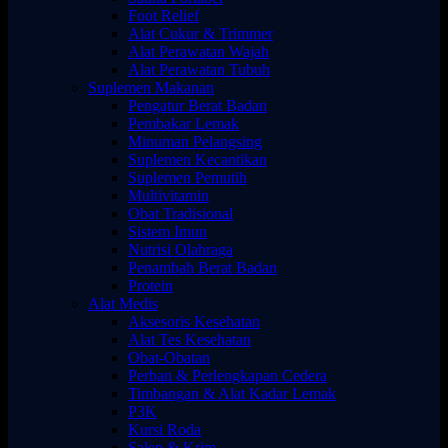
Foot Relief
Alat Cukur & Trimmer
Alat Perawatan Wajah
Alat Perawatan Tubuh
Suplemen Makanan
Pengatur Berat Badan
Pembakar Lemak
Minuman Pelangsing
Suplemen Kecantikan
Suplemen Pemutih
Multivitamin
Obat Tradisional
Sistem Imun
Nutrisi Olahraga
Penambah Berat Badan
Protein
Alat Medis
Aksesoris Kesehatan
Alat Tes Kesehatan
Obat-Obatan
Perban & Perlengkapan Cedera
Timbangan & Alat Kadar Lemak
P3K
Kursi Roda
Salep & Krim