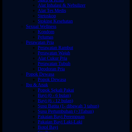
Alat Inhalasi & Nebulizer
Alat Tes Medis
Stetoskop
Stoking Kesehatan
Sexual Wellness
Kondom
Pelumas
Perawatan Pria
Perawatan Rambut
Perawatan Wajah
Alat Cukur Pria
Perawatan Tubuh
Deodoran Pria
Popok Dewasa
Popok Dewasa
Ibu & Anak
Popok Sekali Pakai
Bayi (0 - 6 bulan)
Bayi (6 - 12 bulan)
Susu Batita (1- dibawah 3 tahun)
Susu Pertumbuhan (>3Tahun)
Pakaian Bayi Perempuan
Pakaian Bayi Laki-Laki
Botol Bayi