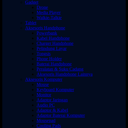
Gadget
Drone
Media Player
Walkie-Talkie
Tablet
Aksesoris Handphone
Powerbank
Kabel Handphone
Charger Handphone
Pelindung Layar
Tongsis
Phone Holder
Baterai Handphone
Peralatan & Suku Cadang
Aksesoris Handphone Lainnya
Aksesoris Komputer
Mouse
Keyboard Komputer
Monitor
Adaptor Jaringan
Audio PC
Adaptor & Kabel
Adaptor Baterai Komputer
Mousepad
Cooling Pads