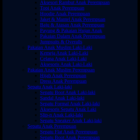
Aksesori Rambut Anak Perempuan
Topi Anak Perempuan
Hoodie Anak Perempuan
Jaket & Mantel Anak Perempuan
Baju & Atasan Anak Perempuan
Payung & Pakaian Hujan Anak
Pakaian Dalam Anak Perempuan
Jumpsuits & Overalls
Pakaian Anak Muslim Laki-Laki
Kemeja Anak Laki-Laki
Celana Anak Laki-Laki
Aksesoris Anak Laki-Laki
Pakaian Anak Muslim Perempuan
Hijab Anak Perempuan
Dress Anak Perempuan
Sepatu Anak Laki-laki
Sepatu Boot Anak Laki-laki
Sandal Anak Laki-laki
Sepatu Formal Anak Laki-laki
Aksesoris Sepatu Anak Laki
Slip-n Anak Laki-laki
Sepatu Sneaker Anak Laki-laki
Sepatu Anak Perempuan
Sepatu Flat Anak Perempuan
Sepatu Boot Anak Perempuan