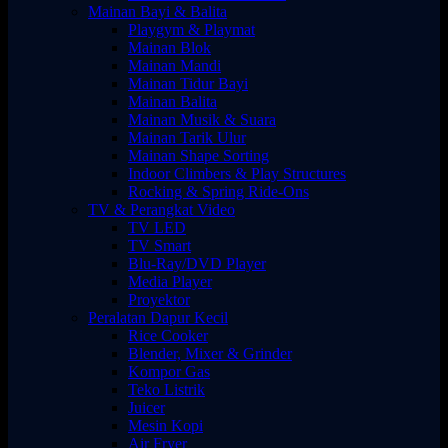
Mainan Bayi & Balita
Playgym & Playmat
Mainan Blok
Mainan Mandi
Mainan Tidur Bayi
Mainan Balita
Mainan Musik & Suara
Mainan Tarik Ulur
Mainan Shape Sorting
Indoor Climbers & Play Structures
Rocking & Spring Ride-Ons
TV & Perangkat Video
TV LED
TV Smart
Blu-Ray/DVD Player
Media Player
Proyektor
Peralatan Dapur Kecil
Rice Cooker
Blender, Mixer & Grinder
Kompor Gas
Teko Listrik
Juicer
Mesin Kopi
Air Fryer