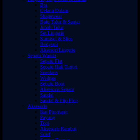
Bra
Celana Dalam
Shapewear
Baju Tidur & Santai
Jubah Tidur
Set Lingerie
Kamisol & Slips
Bodysuit
Aksesori Lingerie
Sepatu Wanita
Sepatu Flat
Sepatu Hak Tinggi
Sneakers
Wedges
Sepatu Boot
Aksesoris Sepatu
Sandal
Sandal & Flip Flop
Aksesoris
Ikat Pinggang
Payung
Topi
Aksesoris Rambut
Scarf
Sarung Tangan