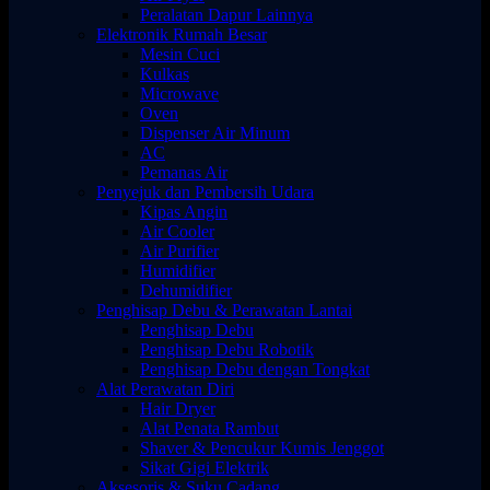
Peralatan Dapur Lainnya
Elektronik Rumah Besar
Mesin Cuci
Kulkas
Microwave
Oven
Dispenser Air Minum
AC
Pemanas Air
Penyejuk dan Pembersih Udara
Kipas Angin
Air Cooler
Air Purifier
Humidifier
Dehumidifier
Penghisap Debu & Perawatan Lantai
Penghisap Debu
Penghisap Debu Robotik
Penghisap Debu dengan Tongkat
Alat Perawatan Diri
Hair Dryer
Alat Penata Rambut
Shaver & Pencukur Kumis Jenggot
Sikat Gigi Elektrik
Aksesoris & Suku Cadang