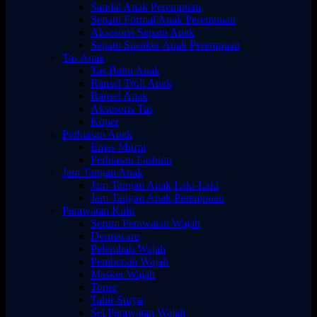
Sandal Anak Perempuan
Sepatu Formal Anak Perempuan
Aksesoris Sepatu Anak
Sepatu Sneaker Anak Perempuan
Tas Anak
Tas Bahu Anak
Ransel Troli Anak
Ransel Anak
Aksesoris Tas
Koper
Perhiasan Anak
Emas Murni
Perhiasan Fashion
Jam Tangan Anak
Jam Tangan Anak Laki-Laki
Jam Tangan Anak Perempuan
Perawatan Kulit
Serum Perawatan Wajah
Dermacare
Pelembab Wajah
Pembersih Wajah
Masker Wajah
Toner
Tabir Surya
Set Perawatan Wajah