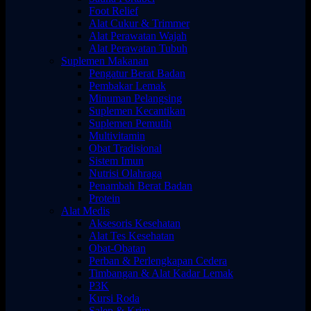
Foot Relief
Alat Cukur & Trimmer
Alat Perawatan Wajah
Alat Perawatan Tubuh
Suplemen Makanan
Pengatur Berat Badan
Pembakar Lemak
Minuman Pelangsing
Suplemen Kecantikan
Suplemen Pemutih
Multivitamin
Obat Tradisional
Sistem Imun
Nutrisi Olahraga
Penambah Berat Badan
Protein
Alat Medis
Aksesoris Kesehatan
Alat Tes Kesehatan
Obat-Obatan
Perban & Perlengkapan Cedera
Timbangan & Alat Kadar Lemak
P3K
Kursi Roda
Salep & Krim