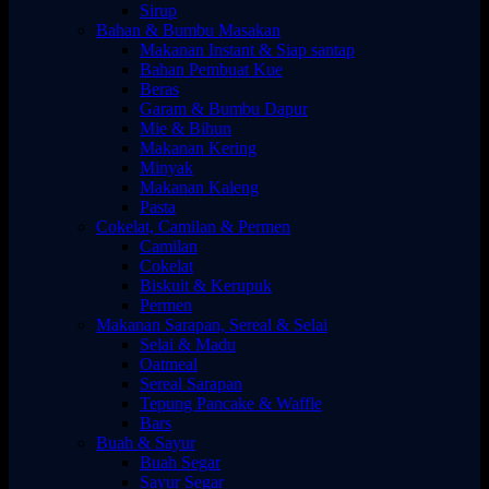
Sirup
Bahan & Bumbu Masakan
Makanan Instant & Siap santap
Bahan Pembuat Kue
Beras
Garam & Bumbu Dapur
Mie & Bihun
Makanan Kering
Minyak
Makanan Kaleng
Pasta
Cokelat, Camilan & Permen
Camilan
Cokelat
Biskuit & Kerupuk
Permen
Makanan Sarapan, Sereal & Selai
Selai & Madu
Oatmeal
Sereal Sarapan
Tepung Pancake & Waffle
Bars
Buah & Sayur
Buah Segar
Sayur Segar