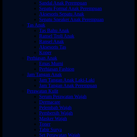
Sandal Anak Perempuan
Sepatu Formal Anak Perempuan
Aksesoris Sepatu Anak
Sepatu Sneaker Anak Perempuan
Tas Anak
Tas Bahu Anak
Ransel Troli Anak
Ransel Anak
Aksesoris Tas
Koper
Perhiasan Anak
Emas Murni
Perhiasan Fashion
Jam Tangan Anak
Jam Tangan Anak Laki-Laki
Jam Tangan Anak Perempuan
Perawatan Kulit
Serum Perawatan Wajah
Dermacare
Pelembab Wajah
Pembersih Wajah
Masker Wajah
Toner
Tabir Surya
Set Perawatan Wajah