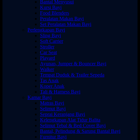
Bantal Menyusui
Kursi Bayi
Food Blenders
Peralatan Makan Bayi
Set Peralatan Makan Bayi
Perlengkapan Bayi
Sling Bayi
Soft Carrier
Stroller
Car Seat
Playard
Ayunan, Jumper & Bouncer Bayi
Walker
Tempat Duduk & Trailer Sepeda
Tas Anak
Koper Anak
Tali & Harness Bayi
Kamar Bayi
Matras Bayi
Selimut Bayi
Seprai Keranjang Bayi
Kelengkapan Alat Tidur Balita
Selimut Tebal & Bed Cover Bayi
Bantal, Pelindung & Sarung Bantal Bayi
Furnitur Bayi