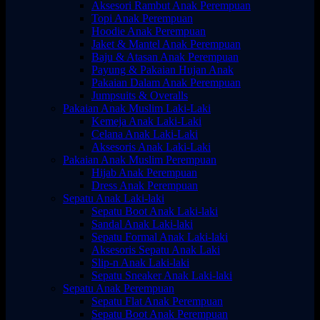
Aksesori Rambut Anak Perempuan
Topi Anak Perempuan
Hoodie Anak Perempuan
Jaket & Mantel Anak Perempuan
Baju & Atasan Anak Perempuan
Payung & Pakaian Hujan Anak
Pakaian Dalam Anak Perempuan
Jumpsuits & Overalls
Pakaian Anak Muslim Laki-Laki
Kemeja Anak Laki-Laki
Celana Anak Laki-Laki
Aksesoris Anak Laki-Laki
Pakaian Anak Muslim Perempuan
Hijab Anak Perempuan
Dress Anak Perempuan
Sepatu Anak Laki-laki
Sepatu Boot Anak Laki-laki
Sandal Anak Laki-laki
Sepatu Formal Anak Laki-laki
Aksesoris Sepatu Anak Laki
Slip-n Anak Laki-laki
Sepatu Sneaker Anak Laki-laki
Sepatu Anak Perempuan
Sepatu Flat Anak Perempuan
Sepatu Boot Anak Perempuan