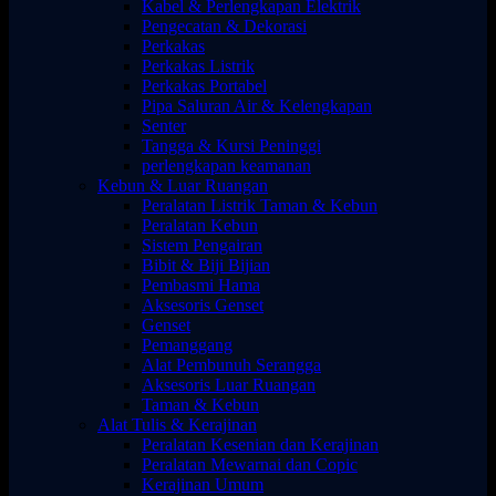
Kabel & Perlengkapan Elektrik
Pengecatan & Dekorasi
Perkakas
Perkakas Listrik
Perkakas Portabel
Pipa Saluran Air & Kelengkapan
Senter
Tangga & Kursi Peninggi
perlengkapan keamanan
Kebun & Luar Ruangan
Peralatan Listrik Taman & Kebun
Peralatan Kebun
Sistem Pengairan
Bibit & Biji Bijian
Pembasmi Hama
Aksesoris Genset
Genset
Pemanggang
Alat Pembunuh Serangga
Aksesoris Luar Ruangan
Taman & Kebun
Alat Tulis & Kerajinan
Peralatan Kesenian dan Kerajinan
Peralatan Mewarnai dan Copic
Kerajinan Umum