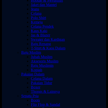
Hoodie & Sweatshirt
Jaket dan Mantel
Jeans
Celana
Polo Shirt
Kemeja
Celana Pendek
Kaus Kaki
Jas & Blazer
Sweater dan Kardigan
Baju Renang
T-Shirt & Kaos Dalam
Baju Muslim
Jubah Muslim
Aksesoris Muslim
Baju Muslimin
Kopiah
Pakaian Dalam
Celana Dalam
Pakaian Tidur
Boxer
Thongs & Lainnya
Sepatu Pria
Boots
Flip Flop & Sandal