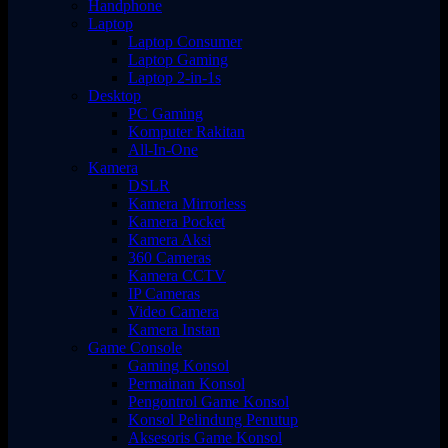
Handphone
Laptop
Laptop Consumer
Laptop Gaming
Laptop 2-in-1s
Desktop
PC Gaming
Komputer Rakitan
All-In-One
Kamera
DSLR
Kamera Mirrorless
Kamera Pocket
Kamera Aksi
360 Cameras
Kamera CCTV
IP Cameras
Video Camera
Kamera Instan
Game Console
Gaming Konsol
Permainan Konsol
Pengontrol Game Konsol
Konsol Pelindung Penutup
Aksesoris Game Konsol