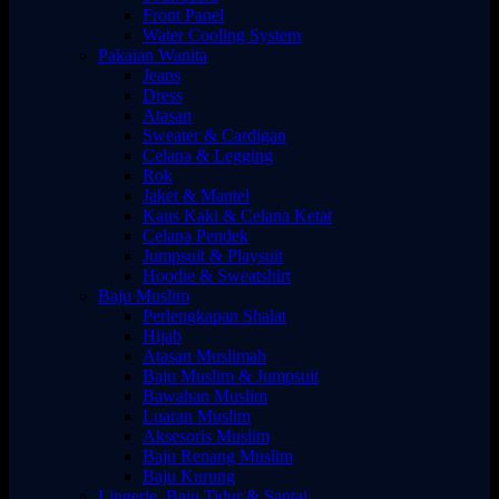
Front Panel
Water Cooling System
Pakaian Wanita
Jeans
Dress
Atasan
Sweater & Cardigan
Celana & Legging
Rok
Jaket & Mantel
Kaus Kaki & Celana Ketat
Celana Pendek
Jumpsuit & Playsuit
Hoodie & Sweatshirt
Baju Muslim
Perlengkapan Shalat
Hijab
Atasan Muslimah
Baju Muslim & Jumpsuit
Bawahan Muslim
Luaran Muslim
Aksesoris Muslim
Baju Renang Muslim
Baju Kurung
Lingerie, Baju Tidur & Santai