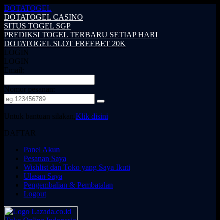
DOTATOGEL
DOTATOGEL CASINO
SITUS TOGEL SGP
PREDIKSI TOGEL TERBARU SETIAP HARI
DOTATOGEL SLOT FREEBET 20K
LOGIN
LOGIN
Email:
Nomor pesanan:
Untuk bantuan silakan,
Klik disini
DAFTAR
Panel Akun
Pesanan Saya
Wishlist dan Toko yang Saya Ikuti
Ulasan Saya
Pengembalian & Pembatalan
Logout