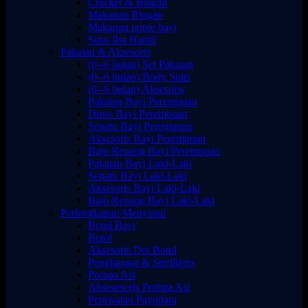
Cracker & Biskuit
Makanan Ringan
Makanan puree bayi
Susu Ibu Hamil
Pakaian & Aksesoris
(0--6 bulan) Set Pakaian
(0--6 bulan) Body Suits
(0--6 bulan) Aksesoris
Pakaian Bayi Perempuan
Dress Bayi Perempuan
Sepatu Bayi Perempuan
Aksesoris Bayi Perempuan
Baju Renang Bayi Perempuan
Pakaian Bayi Laki-Laki
Sepatu Bayi Laki-Laki
Aksesoris Bayi Laki-Laki
Baju Renang Bayi Laki-Laki
Perlengkapan Menyusui
Botol Bayi
Botol
Aksesoris Dot Botol
Penghangat & Sterilizers
Pompa Asi
Aksesesoris Pompa Asi
Perawatan Payudara