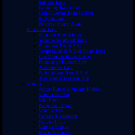
Ranjang Bayi
Keranjang Bayi Cradle
Laci & Lemari Pakaian Bayi
Penyimpanan
Dekorasi Kamar Anak
Perawatan Bayi
Sampo & Kondisioner
Sabun & Pembersih Bayi
Perawatan Mulut Bayi
Tempat Duduk & Bak Mandi Bayi
Lap Mandi & Handuk Bayi
Pelindung Matahari Bayi
Aromaterapi Bayi
Perlengkapan Mandi Bayi
Alas Mandi Bayi Anti Slip
Mainan
Action Figure & Mainan Koleksi
Mainan Koleksi
Mini Figur
Kerajinan Tangan
Mainan Blok
Boneka & Aksesoris
Kostum Pesta
Mainan Edukasi
Puzzle & Games