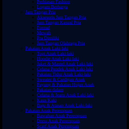
Perhiasan Fashion
Logam Berharga
Jam Tangan Pria
Aksesoris Jam Tangan Pria
Jam Tangan Kasual Pria
Formal
Mewah
Pra Dimiliki
Jam Tangan Olahraga Pria
Pakaian Anak Laki-laki
Topi Anak Laki-laki
Hoodie Anak Laki-laki
Jaket & Mantel Anak Laki-laki
Celana Pendek Anak Laki-laki
Pakaian Tidur Anak Laki-laki
Sweater & Cardigan Anak
Payung & Pakaian Hujan Anak
Pakaian dalam
Celana & Jeans Anak Laki-laki
Kaus Kaki
Baju & Atasan Anak Laki-laki
Pakaian Anak Perempuan
Bawahan Anak Perempuan
Dress Anak Perempuan
Scarf Anak Perempuan