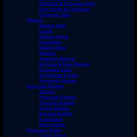
Pelembab & Perawatan Bibir
Face Scrubs & Exfoliators
Perawatan Mata
Makeup
Makeup Bibir
Lipstik
Makeup Wajah
Foundation
Makeup Mata
Maskara
Aksesoris Makeup
Set Kuas & Kuas Makeup
Perawatan Kuku
Set Makeup & Palet
Pembersih Makeup
Perawatan Rambut
Shampo
Perawatan Rambut
Aksesoris Rambut
Styling Rambut
Pewarna Rambut
Kondisioner
Paket Hadiah
Perawatan Tubuh
Losion Tubuh