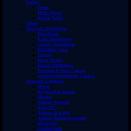
Gadget
Drone
Media Player
Walkie-Talkie
Tablet
Aksesoris Handphone
Powerbank
Kabel Handphone
Charger Handphone
Pelindung Layar
Tongsis
Phone Holder
Baterai Handphone
Peralatan & Suku Cadang
Aksesoris Handphone Lainnya
Aksesoris Komputer
Mouse
Keyboard Komputer
Monitor
Adaptor Jaringan
Audio PC
Adaptor & Kabel
Adaptor Baterai Komputer
Mousepad
Cooling Pads