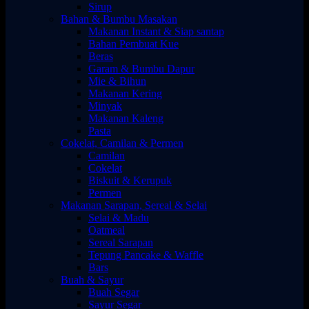
Sirup
Bahan & Bumbu Masakan
Makanan Instant & Siap santap
Bahan Pembuat Kue
Beras
Garam & Bumbu Dapur
Mie & Bihun
Makanan Kering
Minyak
Makanan Kaleng
Pasta
Cokelat, Camilan & Permen
Camilan
Cokelat
Biskuit & Kerupuk
Permen
Makanan Sarapan, Sereal & Selai
Selai & Madu
Oatmeal
Sereal Sarapan
Tepung Pancake & Waffle
Bars
Buah & Sayur
Buah Segar
Sayur Segar