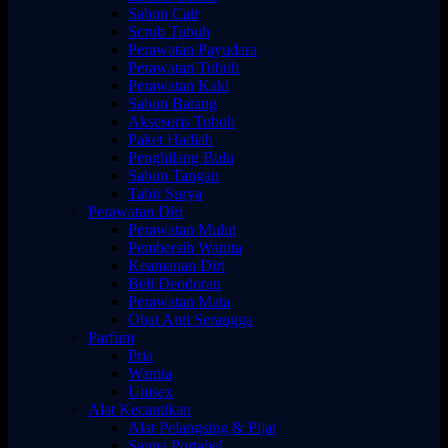
Sabun Cair
Scrub Tubuh
Perawatan Payudara
Perawatan Tubuh
Perawatan Kaki
Sabun Batang
Aksesoris Tubuh
Paket Hadiah
Penghilang Bulu
Sabun Tangan
Tabir Surya
Perawatan Diri
Perawatan Mulut
Pembersih Wanita
Keamanan Diri
Beli Deodoran
Perawatan Mata
Obat Anti Serangga
Parfum
Pria
Wanita
Unisex
Alat Kecantikan
Alat Pelangsing & Pijat
Sauna Portabel