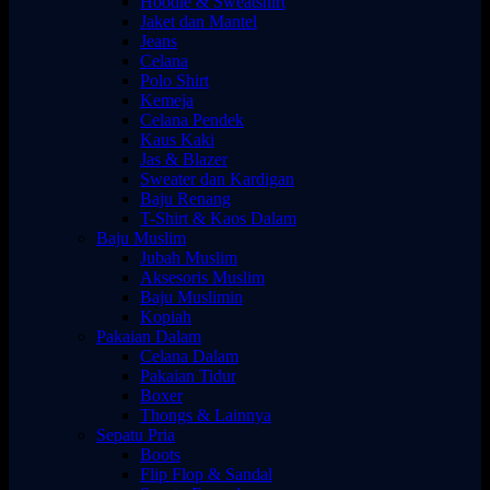
Hoodie & Sweatshirt
Jaket dan Mantel
Jeans
Celana
Polo Shirt
Kemeja
Celana Pendek
Kaus Kaki
Jas & Blazer
Sweater dan Kardigan
Baju Renang
T-Shirt & Kaos Dalam
Baju Muslim
Jubah Muslim
Aksesoris Muslim
Baju Muslimin
Kopiah
Pakaian Dalam
Celana Dalam
Pakaian Tidur
Boxer
Thongs & Lainnya
Sepatu Pria
Boots
Flip Flop & Sandal