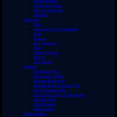
Sepatu Formal
Aksesoris Sepatu
Slip-On & Loafer
Sneakers
Aksesoris
Dasi
Aksesoris Dasi Kupu-kupu
Scarf
Payung
Ikat Pinggang
Topi
Sarung Tangan
Braces
Face Mask
Tas Pria
Tas Ransel Pria
Tas Laptop Jinjing
Dompet Kartu Pria
Dompet Koin & Pouch Pria
Tas Selempang Pria
Tas Laptop Bahu & Messenger
Tote Bag Pria
Tas Pinggang
Dompet Pria
Perhiasan Pria