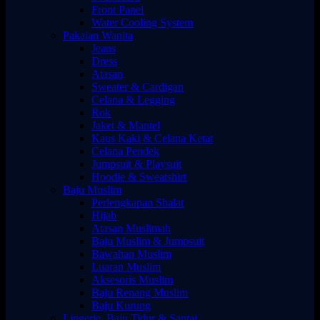
Front Panel
Water Cooling System
Pakaian Wanita
Jeans
Dress
Atasan
Sweater & Cardigan
Celana & Legging
Rok
Jaket & Mantel
Kaus Kaki & Celana Ketat
Celana Pendek
Jumpsuit & Playsuit
Hoodie & Sweatshirt
Baju Muslim
Perlengkapan Shalat
Hijab
Atasan Muslimah
Baju Muslim & Jumpsuit
Bawahan Muslim
Luaran Muslim
Aksesoris Muslim
Baju Renang Muslim
Baju Kurung
Lingerie, Baju Tidur & Santai