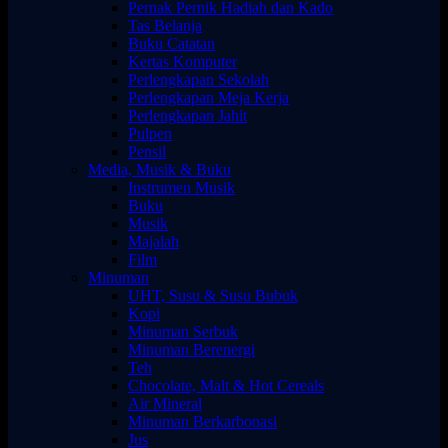
Pernak Pernik Hadiah dan Kado
Tas Belanja
Buku Catatan
Kertas Komputer
Perlengkapan Sekolah
Perlengkapan Meja Kerja
Perlengkapan Jahit
Pulpen
Pensil
Media, Musik & Buku
Instrumen Musik
Buku
Musik
Majalah
Film
Minuman
UHT, Susu & Susu Bubuk
Kopi
Minuman Serbuk
Minuman Berenergi
Teh
Chocolate, Malt & Hot Cereals
Air Mineral
Minuman Berkarbonasi
Jus