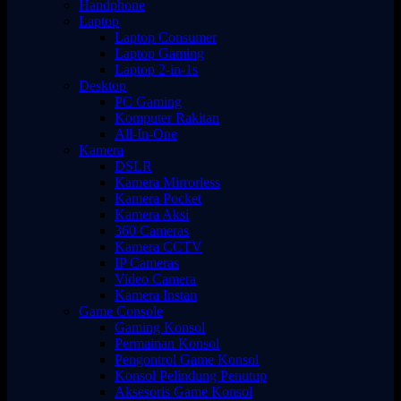
Handphone
Laptop
Laptop Consumer
Laptop Gaming
Laptop 2-in-1s
Desktop
PC Gaming
Komputer Rakitan
All-In-One
Kamera
DSLR
Kamera Mirrorless
Kamera Pocket
Kamera Aksi
360 Cameras
Kamera CCTV
IP Cameras
Video Camera
Kamera Instan
Game Console
Gaming Konsol
Permainan Konsol
Pengontrol Game Konsol
Konsol Pelindung Penutup
Aksesoris Game Konsol