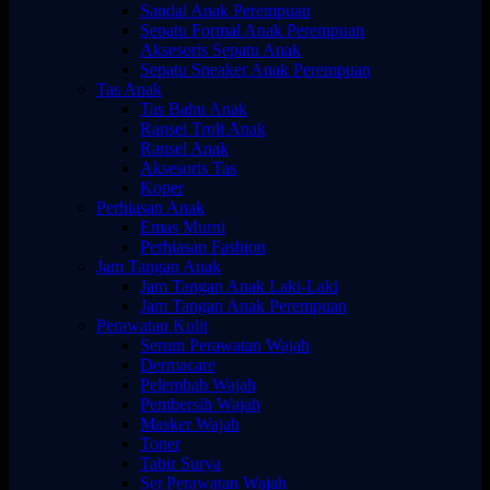
Sandal Anak Perempuan
Sepatu Formal Anak Perempuan
Aksesoris Sepatu Anak
Sepatu Sneaker Anak Perempuan
Tas Anak
Tas Bahu Anak
Ransel Troli Anak
Ransel Anak
Aksesoris Tas
Koper
Perhiasan Anak
Emas Murni
Perhiasan Fashion
Jam Tangan Anak
Jam Tangan Anak Laki-Laki
Jam Tangan Anak Perempuan
Perawatan Kulit
Serum Perawatan Wajah
Dermacare
Pelembab Wajah
Pembersih Wajah
Masker Wajah
Toner
Tabir Surya
Set Perawatan Wajah