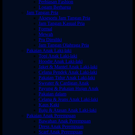
Perhiasan Fashion
Logam Berharga
Jam Tangan Pria
Aksesoris Jam Tangan Pria
Jam Tangan Kasual Pria
Formal
Mewah
Pra Dimiliki
Jam Tangan Olahraga Pria
Pakaian Anak Laki-laki
Topi Anak Laki-laki
Hoodie Anak Laki-laki
Jaket & Mantel Anak Laki-laki
Celana Pendek Anak Laki-laki
Pakaian Tidur Anak Laki-laki
Sweater & Cardigan Anak
Payung & Pakaian Hujan Anak
Pakaian dalam
Celana & Jeans Anak Laki-laki
Kaus Kaki
Baju & Atasan Anak Laki-laki
Pakaian Anak Perempuan
Bawahan Anak Perempuan
Dress Anak Perempuan
Scarf Anak Perempuan