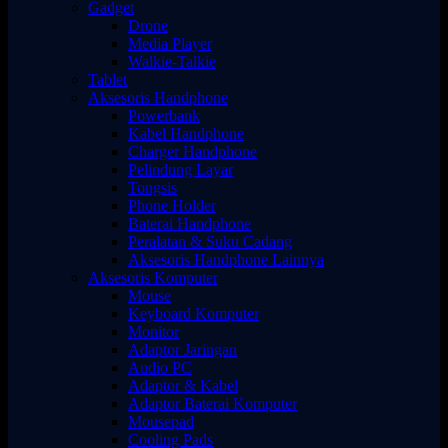
Gadget
Drone
Media Player
Walkie-Talkie
Tablet
Aksesoris Handphone
Powerbank
Kabel Handphone
Charger Handphone
Pelindung Layar
Tongsis
Phone Holder
Baterai Handphone
Peralatan & Suku Cadang
Aksesoris Handphone Lainnya
Aksesoris Komputer
Mouse
Keyboard Komputer
Monitor
Adaptor Jaringan
Audio PC
Adaptor & Kabel
Adaptor Baterai Komputer
Mousepad
Cooling Pads