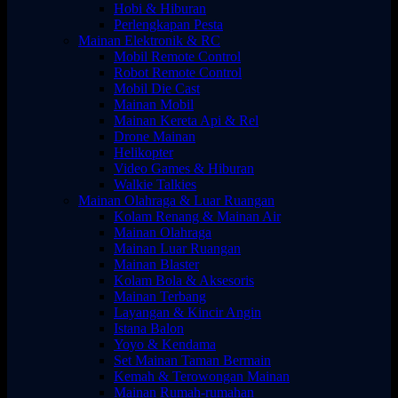
Hobi & Hiburan
Perlengkapan Pesta
Mainan Elektronik & RC
Mobil Remote Control
Robot Remote Control
Mobil Die Cast
Mainan Mobil
Mainan Kereta Api & Rel
Drone Mainan
Helikopter
Video Games & Hiburan
Walkie Talkies
Mainan Olahraga & Luar Ruangan
Kolam Renang & Mainan Air
Mainan Olahraga
Mainan Luar Ruangan
Mainan Blaster
Kolam Bola & Aksesoris
Mainan Terbang
Layangan & Kincir Angin
Istana Balon
Yoyo & Kendama
Set Mainan Taman Bermain
Kemah & Terowongan Mainan
Mainan Rumah-rumahan