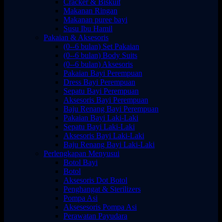
Cracker & Biskuit
Makanan Ringan
Makanan puree bayi
Susu Ibu Hamil
Pakaian & Aksesoris
(0--6 bulan) Set Pakaian
(0--6 bulan) Body Suits
(0--6 bulan) Aksesoris
Pakaian Bayi Perempuan
Dress Bayi Perempuan
Sepatu Bayi Perempuan
Aksesoris Bayi Perempuan
Baju Renang Bayi Perempuan
Pakaian Bayi Laki-Laki
Sepatu Bayi Laki-Laki
Aksesoris Bayi Laki-Laki
Baju Renang Bayi Laki-Laki
Perlengkapan Menyusui
Botol Bayi
Botol
Aksesoris Dot Botol
Penghangat & Sterilizers
Pompa Asi
Aksesesoris Pompa Asi
Perawatan Payudara