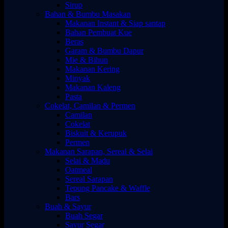
Sirup
Bahan & Bumbu Masakan
Makanan Instant & Siap santap
Bahan Pembuat Kue
Beras
Garam & Bumbu Dapur
Mie & Bihun
Makanan Kering
Minyak
Makanan Kaleng
Pasta
Cokelat, Camilan & Permen
Camilan
Cokelat
Biskuit & Kerupuk
Permen
Makanan Sarapan, Sereal & Selai
Selai & Madu
Oatmeal
Sereal Sarapan
Tepung Pancake & Waffle
Bars
Buah & Sayur
Buah Segar
Sayur Segar