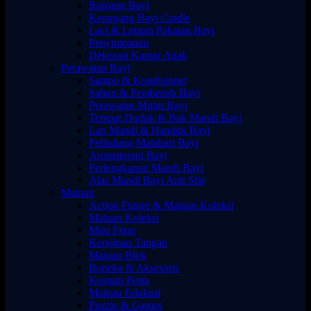
Ranjang Bayi
Keranjang Bayi Cradle
Laci & Lemari Pakaian Bayi
Penyimpanan
Dekorasi Kamar Anak
Perawatan Bayi
Sampo & Kondisioner
Sabun & Pembersih Bayi
Perawatan Mulut Bayi
Tempat Duduk & Bak Mandi Bayi
Lap Mandi & Handuk Bayi
Pelindung Matahari Bayi
Aromaterapi Bayi
Perlengkapan Mandi Bayi
Alas Mandi Bayi Anti Slip
Mainan
Action Figure & Mainan Koleksi
Mainan Koleksi
Mini Figur
Kerajinan Tangan
Mainan Blok
Boneka & Aksesoris
Kostum Pesta
Mainan Edukasi
Puzzle & Games