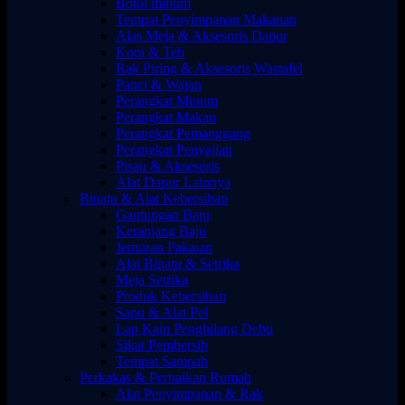
Botol minum
Tempat Penyimpanan Makanan
Alas Meja & Aksesoris Dapur
Kopi & Teh
Rak Piring & Aksesoris Wastafel
Panci & Wajan
Perangkat Minum
Perangkat Makan
Perangkat Pemanggang
Perangkat Penyajian
Pisau & Aksesoris
Alat Dapur Lainnya
Binatu & Alat Kebersihan
Gantungan Baju
Keranjang Baju
Jemuran Pakaian
Alat Binatu & Setrika
Meja Setrika
Produk Kebersihan
Sapu & Alat Pel
Lap Kain Penghilang Debu
Sikat Pembersih
Tempat Sampah
Perkakas & Perbaikan Rumah
Alat Penyimpanan & Rak