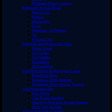
Peralatan Dapur Lainnya
Elektronik Rumah Besar
Mesin Cuci
Kulkas
Microwave
Oven
Dispenser Air Minum
AC
Pemanas Air
Penyejuk dan Pembersih Udara
Kipas Angin
Air Cooler
Air Purifier
Humidifier
Dehumidifier
Penghisap Debu & Perawatan Lantai
Penghisap Debu
Penghisap Debu Robotik
Penghisap Debu dengan Tongkat
Alat Perawatan Diri
Hair Dryer
Alat Penata Rambut
Shaver & Pencukur Kumis Jenggot
Sikat Gigi Elektrik
Aksesoris & Suku Cadang