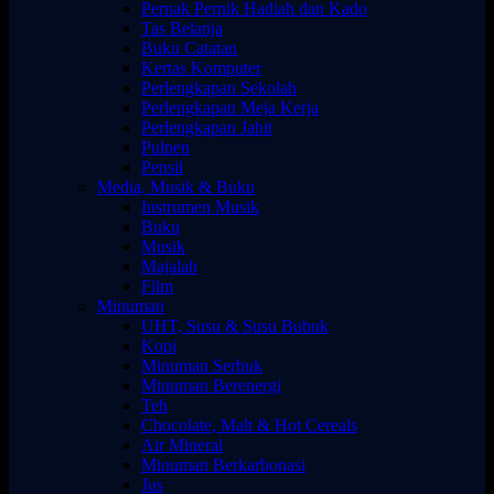
Pernak Pernik Hadiah dan Kado
Tas Belanja
Buku Catatan
Kertas Komputer
Perlengkapan Sekolah
Perlengkapan Meja Kerja
Perlengkapan Jahit
Pulpen
Pensil
Media, Musik & Buku
Instrumen Musik
Buku
Musik
Majalah
Film
Minuman
UHT, Susu & Susu Bubuk
Kopi
Minuman Serbuk
Minuman Berenergi
Teh
Chocolate, Malt & Hot Cereals
Air Mineral
Minuman Berkarbonasi
Jus