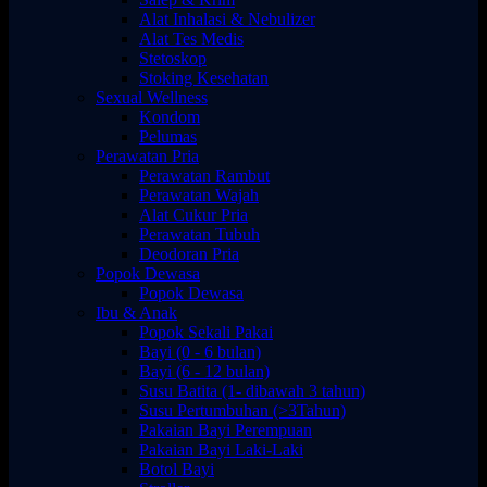
Alat Inhalasi & Nebulizer
Alat Tes Medis
Stetoskop
Stoking Kesehatan
Sexual Wellness
Kondom
Pelumas
Perawatan Pria
Perawatan Rambut
Perawatan Wajah
Alat Cukur Pria
Perawatan Tubuh
Deodoran Pria
Popok Dewasa
Popok Dewasa
Ibu & Anak
Popok Sekali Pakai
Bayi (0 - 6 bulan)
Bayi (6 - 12 bulan)
Susu Batita (1- dibawah 3 tahun)
Susu Pertumbuhan (>3Tahun)
Pakaian Bayi Perempuan
Pakaian Bayi Laki-Laki
Botol Bayi