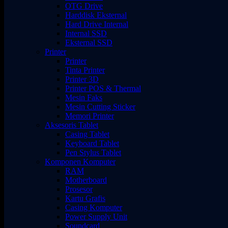
OTG Drive
Harddisk Eksternal
Hard Drive Internal
Internal SSD
Eksternal SSD
Printer
Printer
Tinta Printer
Printer 3D
Printer POS & Thermal
Mesin Faks
Mesin Cutting Sticker
Memori Printer
Aksesoris Tablet
Casing Tablet
Keyboard Tablet
Pen Stylus Tablet
Komponen Komputer
RAM
Motherboard
Prosesor
Kartu Grafis
Casing Komputer
Power Supply Unit
Soundcard