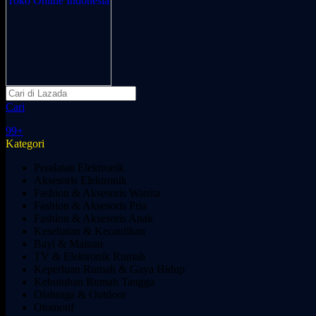
Cari
99+
Kategori
Peralatan Elektronik
Aksesoris Elektronik
Fashion & Aksesoris Wanita
Fashion & Aksesoris Pria
Fashion & Aksesoris Anak
Kesehatan & Kecantikan
Bayi & Mainan
TV & Elektronik Rumah
Keperluan Rumah & Gaya Hidup
Kebutuhan Rumah Tangga
Olahraga & Outdoor
Otomotif