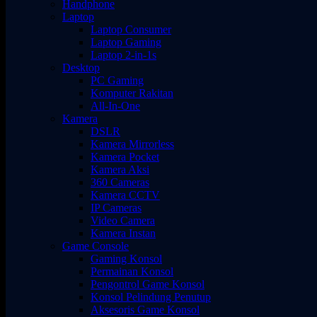
Handphone
Laptop
Laptop Consumer
Laptop Gaming
Laptop 2-in-1s
Desktop
PC Gaming
Komputer Rakitan
All-In-One
Kamera
DSLR
Kamera Mirrorless
Kamera Pocket
Kamera Aksi
360 Cameras
Kamera CCTV
IP Cameras
Video Camera
Kamera Instan
Game Console
Gaming Konsol
Permainan Konsol
Pengontrol Game Konsol
Konsol Pelindung Penutup
Aksesoris Game Konsol