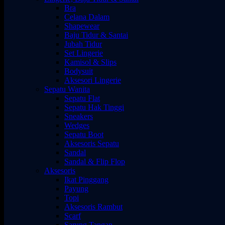
Bra
Celana Dalam
Shapewear
Baju Tidur & Santai
Jubah Tidur
Set Lingerie
Kamisol & Slips
Bodysuit
Aksesori Lingerie
Sepatu Wanita
Sepatu Flat
Sepatu Hak Tinggi
Sneakers
Wedges
Sepatu Boot
Aksesoris Sepatu
Sandal
Sandal & Flip Flop
Aksesoris
Ikat Pinggang
Payung
Topi
Aksesoris Rambut
Scarf
Sarung Tangan