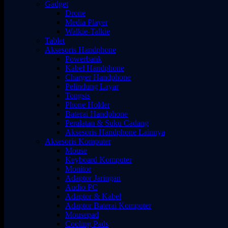
Gadget
Drone
Media Player
Walkie-Talkie
Tablet
Aksesoris Handphone
Powerbank
Kabel Handphone
Charger Handphone
Pelindung Layar
Tongsis
Phone Holder
Baterai Handphone
Peralatan & Suku Cadang
Aksesoris Handphone Lainnya
Aksesoris Komputer
Mouse
Keyboard Komputer
Monitor
Adaptor Jaringan
Audio PC
Adaptor & Kabel
Adaptor Baterai Komputer
Mousepad
Cooling Pads