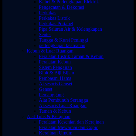
Kabel & Perlengkapan Elektrik
Pengecatan & Dekorasi
Perkakas
Perkakas Listrik
Perkakas Portabel
Pipa Saluran Air & Kelengkapan
Senter
Tangga & Kursi Peninggi
perlengkapan keamanan
Kebun & Luar Ruangan
Peralatan Listrik Taman & Kebun
Peralatan Kebun
Sistem Pengairan
Bibit & Biji Bijian
Pembasmi Hama
Aksesoris Genset
Genset
Pemanggang
Alat Pembunuh Serangga
Aksesoris Luar Ruangan
Taman & Kebun
Alat Tulis & Kerajinan
Peralatan Kesenian dan Kerajinan
Peralatan Mewarnai dan Copic
Kerajinan Umum