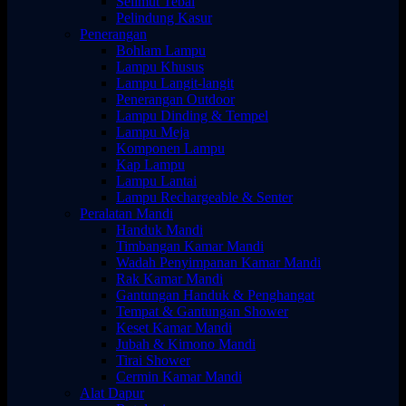
Selimut Tebal
Pelindung Kasur
Penerangan
Bohlam Lampu
Lampu Khusus
Lampu Langit-langit
Penerangan Outdoor
Lampu Dinding & Tempel
Lampu Meja
Komponen Lampu
Kap Lampu
Lampu Lantai
Lampu Rechargeable & Senter
Peralatan Mandi
Handuk Mandi
Timbangan Kamar Mandi
Wadah Penyimpanan Kamar Mandi
Rak Kamar Mandi
Gantungan Handuk & Penghangat
Tempat & Gantungan Shower
Keset Kamar Mandi
Jubah & Kimono Mandi
Tirai Shower
Cermin Kamar Mandi
Alat Dapur