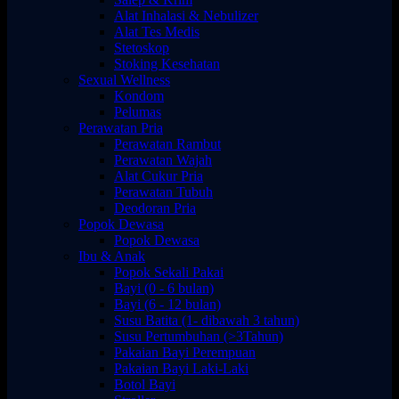
Alat Inhalasi & Nebulizer
Alat Tes Medis
Stetoskop
Stoking Kesehatan
Sexual Wellness
Kondom
Pelumas
Perawatan Pria
Perawatan Rambut
Perawatan Wajah
Alat Cukur Pria
Perawatan Tubuh
Deodoran Pria
Popok Dewasa
Popok Dewasa
Ibu & Anak
Popok Sekali Pakai
Bayi (0 - 6 bulan)
Bayi (6 - 12 bulan)
Susu Batita (1- dibawah 3 tahun)
Susu Pertumbuhan (>3Tahun)
Pakaian Bayi Perempuan
Pakaian Bayi Laki-Laki
Botol Bayi