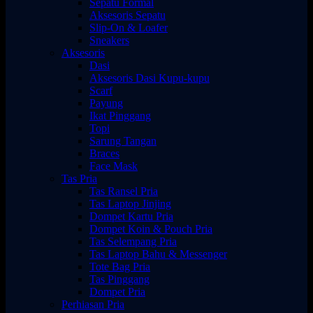
Sepatu Formal
Aksesoris Sepatu
Slip-On & Loafer
Sneakers
Aksesoris
Dasi
Aksesoris Dasi Kupu-kupu
Scarf
Payung
Ikat Pinggang
Topi
Sarung Tangan
Braces
Face Mask
Tas Pria
Tas Ransel Pria
Tas Laptop Jinjing
Dompet Kartu Pria
Dompet Koin & Pouch Pria
Tas Selempang Pria
Tas Laptop Bahu & Messenger
Tote Bag Pria
Tas Pinggang
Dompet Pria
Perhiasan Pria