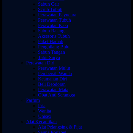
Sabun Cair
Scrub Tubuh
Perawatan Payudara
Perawatan Tubuh
Perawatan Kaki
Sabun Batang
Aksesoris Tubuh
Paket Hadiah
Penghilang Bulu
Sabun Tangan
Tabir Surya
Perawatan Diri
Perawatan Mulut
Pembersih Wanita
Keamanan Diri
Beli Deodoran
Perawatan Mata
Obat Anti Serangga
Parfum
Pria
Wanita
Unisex
Alat Kecantikan
Alat Pelangsing & Pijat
Sauna Portabel