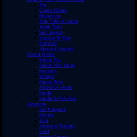
Bra
Celana Dalam
Shapewear
Baju Tidur & Santai
Jubah Tidur
Set Lingerie
Kamisol & Slips
Bodysuit
Aksesori Lingerie
Sepatu Wanita
Sepatu Flat
Sepatu Hak Tinggi
Sneakers
Wedges
Sepatu Boot
Aksesoris Sepatu
Sandal
Sandal & Flip Flop
Aksesoris
Ikat Pinggang
Payung
Topi
Aksesoris Rambut
Scarf
Sarung Tangan