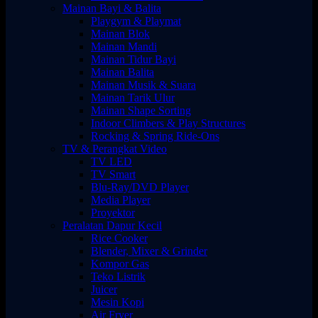
Mainan Bayi & Balita
Playgym & Playmat
Mainan Blok
Mainan Mandi
Mainan Tidur Bayi
Mainan Balita
Mainan Musik & Suara
Mainan Tarik Ulur
Mainan Shape Sorting
Indoor Climbers & Play Structures
Rocking & Spring Ride-Ons
TV & Perangkat Video
TV LED
TV Smart
Blu-Ray/DVD Player
Media Player
Proyektor
Peralatan Dapur Kecil
Rice Cooker
Blender, Mixer & Grinder
Kompor Gas
Teko Listrik
Juicer
Mesin Kopi
Air Fryer