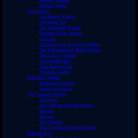
Masker Wajah
Tas Wanita
Tas Ransel Wanita
Aksesoris Tas
Tas Pinggang Wanita
Dompet Kartu Wanita
Clutches
Dompet Koin & Pouch Wanita
Tas Selempang & Bahu Wanita
Tas Luxury Wanita
Top-handle Bag
Tote Bag Wanita
Dompet Wanita
Perhiasan Wanita
Perhiasan Fashion
Logam Berharga
Jam Tangan Wanita
Aksesori
Jam Tangan Kasual Wanita
Formal
Mewah
Pra Dimiliki
Jam Tangan Olahraga Wanita
Pakaian Pria