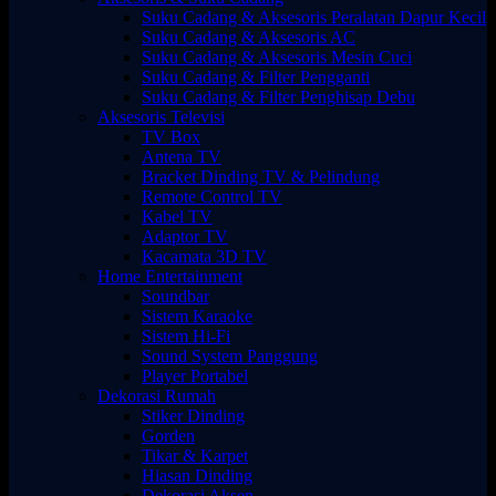
Suku Cadang & Aksesoris Peralatan Dapur Kecil
Suku Cadang & Aksesoris AC
Suku Cadang & Aksesoris Mesin Cuci
Suku Cadang & Filter Pengganti
Suku Cadang & Filter Penghisap Debu
Aksesoris Televisi
TV Box
Antena TV
Bracket Dinding TV & Pelindung
Remote Control TV
Kabel TV
Adaptor TV
Kacamata 3D TV
Home Entertainment
Soundbar
Sistem Karaoke
Sistem Hi-Fi
Sound System Panggung
Player Portabel
Dekorasi Rumah
Stiker Dinding
Gorden
Tikar & Karpet
Hiasan Dinding
Dekorasi Aksen