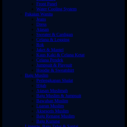
Front Panel
Water Cooling System
Pakaian Wanita
Jeans
Dress
Atasan
Sweater & Cardigan
Celana & Legging
Rok
Jaket & Mantel
Kaus Kaki & Celana Ketat
Celana Pendek
Jumpsuit & Playsuit
Hoodie & Sweatshirt
Baju Muslim
Perlengkapan Shalat
Hijab
Atasan Muslimah
Baju Muslim & Jumpsuit
Bawahan Muslim
Luaran Muslim
Aksesoris Muslim
Baju Renang Muslim
Baju Kurung
Lingerie, Baju Tidur & Santai