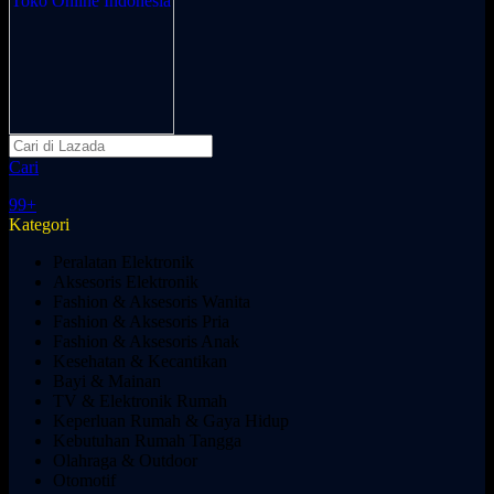
Cari
99+
Kategori
Peralatan Elektronik
Aksesoris Elektronik
Fashion & Aksesoris Wanita
Fashion & Aksesoris Pria
Fashion & Aksesoris Anak
Kesehatan & Kecantikan
Bayi & Mainan
TV & Elektronik Rumah
Keperluan Rumah & Gaya Hidup
Kebutuhan Rumah Tangga
Olahraga & Outdoor
Otomotif