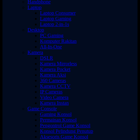
Handphone
Laptop
Laptop Consumer
Laptop Gaming
Laptop 2-in-1s
Desktop
PC Gaming
Komputer Rakitan
All-In-One
Kamera
DSLR
Kamera Mirrorless
Kamera Pocket
Kamera Aksi
360 Cameras
Kamera CCTV
IP Cameras
Video Camera
Kamera Instan
Game Console
Gaming Konsol
Permainan Konsol
Pengontrol Game Konsol
Konsol Pelindung Penutup
Aksesoris Game Konsol