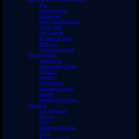
Bra
Celana Dalam
Shapewear
Baju Tidur & Santai
Jubah Tidur
Set Lingerie
Kamisol & Slips
Bodysuit
Aksesori Lingerie
Sepatu Wanita
Sepatu Flat
Sepatu Hak Tinggi
Sneakers
Wedges
Sepatu Boot
Aksesoris Sepatu
Sandal
Sandal & Flip Flop
Aksesoris
Ikat Pinggang
Payung
Topi
Aksesoris Rambut
Scarf
Sarung Tangan