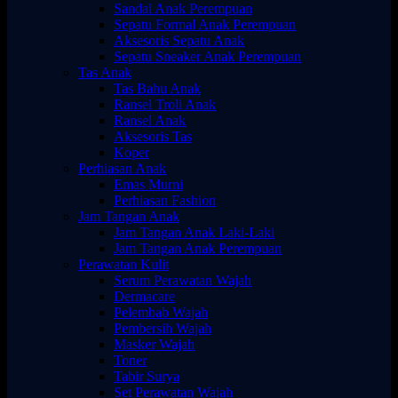
Sandal Anak Perempuan
Sepatu Formal Anak Perempuan
Aksesoris Sepatu Anak
Sepatu Sneaker Anak Perempuan
Tas Anak
Tas Bahu Anak
Ransel Troli Anak
Ransel Anak
Aksesoris Tas
Koper
Perhiasan Anak
Emas Murni
Perhiasan Fashion
Jam Tangan Anak
Jam Tangan Anak Laki-Laki
Jam Tangan Anak Perempuan
Perawatan Kulit
Serum Perawatan Wajah
Dermacare
Pelembab Wajah
Pembersih Wajah
Masker Wajah
Toner
Tabir Surya
Set Perawatan Wajah