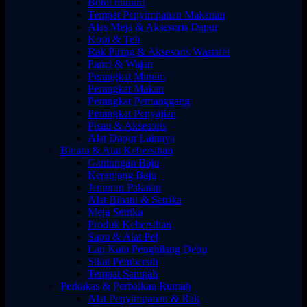
Botol minum
Tempat Penyimpanan Makanan
Alas Meja & Aksesoris Dapur
Kopi & Teh
Rak Piring & Aksesoris Wastafel
Panci & Wajan
Perangkat Minum
Perangkat Makan
Perangkat Pemanggang
Perangkat Penyajian
Pisau & Aksesoris
Alat Dapur Lainnya
Binatu & Alat Kebersihan
Gantungan Baju
Keranjang Baju
Jemuran Pakaian
Alat Binatu & Setrika
Meja Setrika
Produk Kebersihan
Sapu & Alat Pel
Lap Kain Penghilang Debu
Sikat Pembersih
Tempat Sampah
Perkakas & Perbaikan Rumah
Alat Penyimpanan & Rak