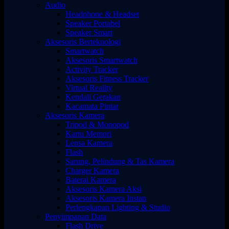
Audio
Headphone & Headset
Speaker Portabel
Speaker Smart
Aksesoris Berteknologi
Smartwatch
Aksesoris Smartwatch
Activity Tracker
Aksesoris Fitness Tracker
Virtual Reality
Kendali Gerakan
Kacamata Pintar
Aksesoris Kamera
Tripod & Monopod
Kartu Memori
Lensa Kamera
Flash
Sarung, Pelindung & Tas Kamera
Charger Kamera
Baterai Kamera
Aksesoris Kamera Aksi
Aksesoris Kamera Instan
Perlengkapan Lighting & Studio
Penyimpanan Data
Flash Drive