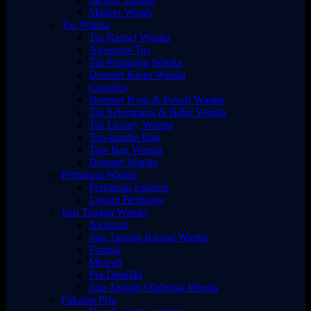
Masker Wajah
Tas Wanita
Tas Ransel Wanita
Aksesoris Tas
Tas Pinggang Wanita
Dompet Kartu Wanita
Clutches
Dompet Koin & Pouch Wanita
Tas Selempang & Bahu Wanita
Tas Luxury Wanita
Top-handle Bag
Tote Bag Wanita
Dompet Wanita
Perhiasan Wanita
Perhiasan Fashion
Logam Berharga
Jam Tangan Wanita
Aksesori
Jam Tangan Kasual Wanita
Formal
Mewah
Pra Dimiliki
Jam Tangan Olahraga Wanita
Pakaian Pria