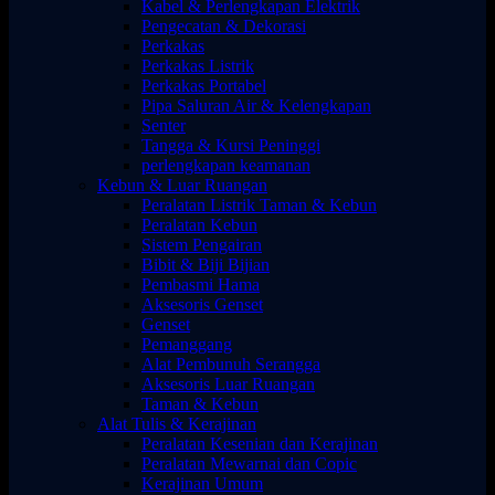
Kabel & Perlengkapan Elektrik
Pengecatan & Dekorasi
Perkakas
Perkakas Listrik
Perkakas Portabel
Pipa Saluran Air & Kelengkapan
Senter
Tangga & Kursi Peninggi
perlengkapan keamanan
Kebun & Luar Ruangan
Peralatan Listrik Taman & Kebun
Peralatan Kebun
Sistem Pengairan
Bibit & Biji Bijian
Pembasmi Hama
Aksesoris Genset
Genset
Pemanggang
Alat Pembunuh Serangga
Aksesoris Luar Ruangan
Taman & Kebun
Alat Tulis & Kerajinan
Peralatan Kesenian dan Kerajinan
Peralatan Mewarnai dan Copic
Kerajinan Umum