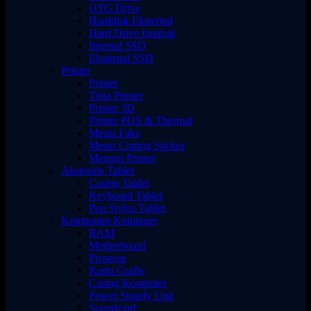
OTG Drive
Harddisk Eksternal
Hard Drive Internal
Internal SSD
Eksternal SSD
Printer
Printer
Tinta Printer
Printer 3D
Printer POS & Thermal
Mesin Faks
Mesin Cutting Sticker
Memori Printer
Aksesoris Tablet
Casing Tablet
Keyboard Tablet
Pen Stylus Tablet
Komponen Komputer
RAM
Motherboard
Prosesor
Kartu Grafis
Casing Komputer
Power Supply Unit
Soundcard