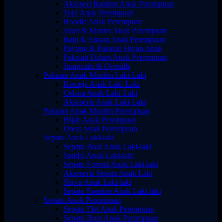
Aksesori Rambut Anak Perempuan
Topi Anak Perempuan
Hoodie Anak Perempuan
Jaket & Mantel Anak Perempuan
Baju & Atasan Anak Perempuan
Payung & Pakaian Hujan Anak
Pakaian Dalam Anak Perempuan
Jumpsuits & Overalls
Pakaian Anak Muslim Laki-Laki
Kemeja Anak Laki-Laki
Celana Anak Laki-Laki
Aksesoris Anak Laki-Laki
Pakaian Anak Muslim Perempuan
Hijab Anak Perempuan
Dress Anak Perempuan
Sepatu Anak Laki-laki
Sepatu Boot Anak Laki-laki
Sandal Anak Laki-laki
Sepatu Formal Anak Laki-laki
Aksesoris Sepatu Anak Laki
Slip-n Anak Laki-laki
Sepatu Sneaker Anak Laki-laki
Sepatu Anak Perempuan
Sepatu Flat Anak Perempuan
Sepatu Boot Anak Perempuan