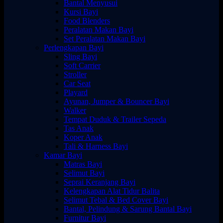
Bantal Menyusui
Kursi Bayi
Food Blenders
Peralatan Makan Bayi
Set Peralatan Makan Bayi
Perlengkapan Bayi
Sling Bayi
Soft Carrier
Stroller
Car Seat
Playard
Ayunan, Jumper & Bouncer Bayi
Walker
Tempat Duduk & Trailer Sepeda
Tas Anak
Koper Anak
Tali & Harness Bayi
Kamar Bayi
Matras Bayi
Selimut Bayi
Seprai Keranjang Bayi
Kelengkapan Alat Tidur Balita
Selimut Tebal & Bed Cover Bayi
Bantal, Pelindung & Sarung Bantal Bayi
Furnitur Bayi