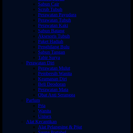
Sabun Cair
Scrub Tubuh
Perawatan Payudara
Perawatan Tubuh
Perawatan Kaki
Sabun Batang
Aksesoris Tubuh
Paket Hadiah
Penghilang Bulu
Sabun Tangan
Tabir Surya
Perawatan Diri
Perawatan Mulut
Pembersih Wanita
Keamanan Diri
Beli Deodoran
Perawatan Mata
Obat Anti Serangga
Parfum
Pria
Wanita
Unisex
Alat Kecantikan
Alat Pelangsing & Pijat
Sauna Portabel