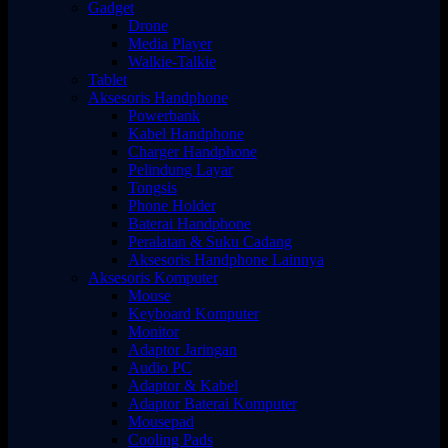
Gadget
Drone
Media Player
Walkie-Talkie
Tablet
Aksesoris Handphone
Powerbank
Kabel Handphone
Charger Handphone
Pelindung Layar
Tongsis
Phone Holder
Baterai Handphone
Peralatan & Suku Cadang
Aksesoris Handphone Lainnya
Aksesoris Komputer
Mouse
Keyboard Komputer
Monitor
Adaptor Jaringan
Audio PC
Adaptor & Kabel
Adaptor Baterai Komputer
Mousepad
Cooling Pads