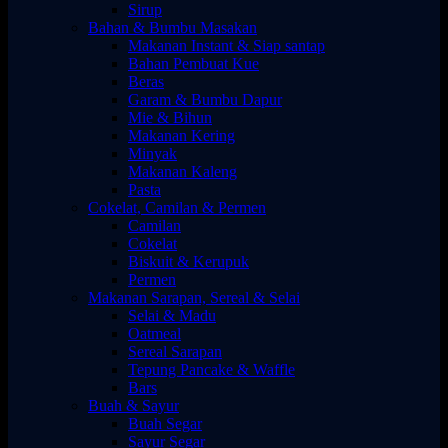
Sirup
Bahan & Bumbu Masakan
Makanan Instant & Siap santap
Bahan Pembuat Kue
Beras
Garam & Bumbu Dapur
Mie & Bihun
Makanan Kering
Minyak
Makanan Kaleng
Pasta
Cokelat, Camilan & Permen
Camilan
Cokelat
Biskuit & Kerupuk
Permen
Makanan Sarapan, Sereal & Selai
Selai & Madu
Oatmeal
Sereal Sarapan
Tepung Pancake & Waffle
Bars
Buah & Sayur
Buah Segar
Sayur Segar