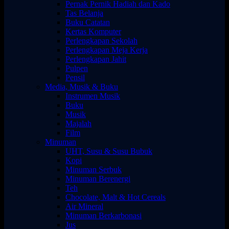
Pernak Pernik Hadiah dan Kado
Tas Belanja
Buku Catatan
Kertas Komputer
Perlengkapan Sekolah
Perlengkapan Meja Kerja
Perlengkapan Jahit
Pulpen
Pensil
Media, Musik & Buku
Instrumen Musik
Buku
Musik
Majalah
Film
Minuman
UHT, Susu & Susu Bubuk
Kopi
Minuman Serbuk
Minuman Berenergi
Teh
Chocolate, Malt & Hot Cereals
Air Mineral
Minuman Berkarbonasi
Jus