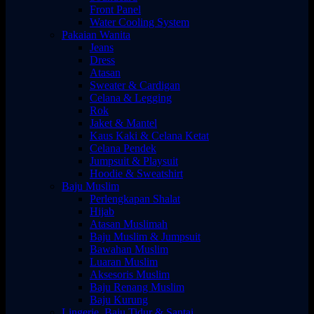
Front Panel
Water Cooling System
Pakaian Wanita
Jeans
Dress
Atasan
Sweater & Cardigan
Celana & Legging
Rok
Jaket & Mantel
Kaus Kaki & Celana Ketat
Celana Pendek
Jumpsuit & Playsuit
Hoodie & Sweatshirt
Baju Muslim
Perlengkapan Shalat
Hijab
Atasan Muslimah
Baju Muslim & Jumpsuit
Bawahan Muslim
Luaran Muslim
Aksesoris Muslim
Baju Renang Muslim
Baju Kurung
Lingerie, Baju Tidur & Santai