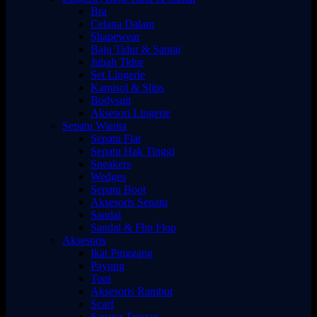
Bra
Celana Dalam
Shapewear
Baju Tidur & Santai
Jubah Tidur
Set Lingerie
Kamisol & Slips
Bodysuit
Aksesori Lingerie
Sepatu Wanita
Sepatu Flat
Sepatu Hak Tinggi
Sneakers
Wedges
Sepatu Boot
Aksesoris Sepatu
Sandal
Sandal & Flip Flop
Aksesoris
Ikat Pinggang
Payung
Topi
Aksesoris Rambut
Scarf
Sarung Tangan