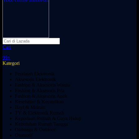
Cari
99+
Kategori
Peralatan Elektronik
Aksesoris Elektronik
Fashion & Aksesoris Wanita
Fashion & Aksesoris Pria
Fashion & Aksesoris Anak
Kesehatan & Kecantikan
Bayi & Mainan
TV & Elektronik Rumah
Keperluan Rumah & Gaya Hidup
Kebutuhan Rumah Tangga
Olahraga & Outdoor
Otomotif