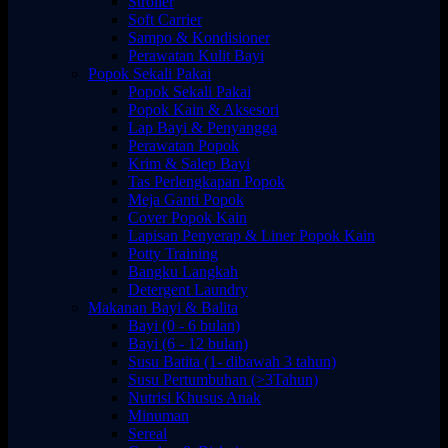
Stroller
Soft Carrier
Sampo & Kondisioner
Perawatan Kulit Bayi
Popok Sekali Pakai
Popok Sekali Pakai
Popok Kain & Aksesori
Lap Bayi & Penyangga
Perawatan Popok
Krim & Salep Bayi
Tas Perlengkapan Popok
Meja Ganti Popok
Cover Popok Kain
Lapisan Penyerap & Liner Popok Kain
Potty Training
Bangku Langkah
Detergent Laundry
Makanan Bayi & Balita
Bayi (0 - 6 bulan)
Bayi (6 - 12 bulan)
Susu Batita (1- dibawah 3 tahun)
Susu Pertumbuhan (>3Tahun)
Nutrisi Khusus Anak
Minuman
Sereal