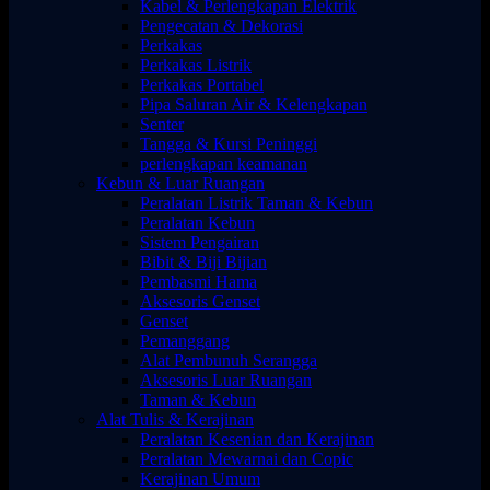
Kabel & Perlengkapan Elektrik
Pengecatan & Dekorasi
Perkakas
Perkakas Listrik
Perkakas Portabel
Pipa Saluran Air & Kelengkapan
Senter
Tangga & Kursi Peninggi
perlengkapan keamanan
Kebun & Luar Ruangan
Peralatan Listrik Taman & Kebun
Peralatan Kebun
Sistem Pengairan
Bibit & Biji Bijian
Pembasmi Hama
Aksesoris Genset
Genset
Pemanggang
Alat Pembunuh Serangga
Aksesoris Luar Ruangan
Taman & Kebun
Alat Tulis & Kerajinan
Peralatan Kesenian dan Kerajinan
Peralatan Mewarnai dan Copic
Kerajinan Umum