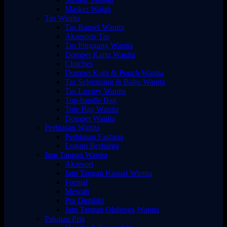
Masker Wajah
Tas Wanita
Tas Ransel Wanita
Aksesoris Tas
Tas Pinggang Wanita
Dompet Kartu Wanita
Clutches
Dompet Koin & Pouch Wanita
Tas Selempang & Bahu Wanita
Tas Luxury Wanita
Top-handle Bag
Tote Bag Wanita
Dompet Wanita
Perhiasan Wanita
Perhiasan Fashion
Logam Berharga
Jam Tangan Wanita
Aksesori
Jam Tangan Kasual Wanita
Formal
Mewah
Pra Dimiliki
Jam Tangan Olahraga Wanita
Pakaian Pria