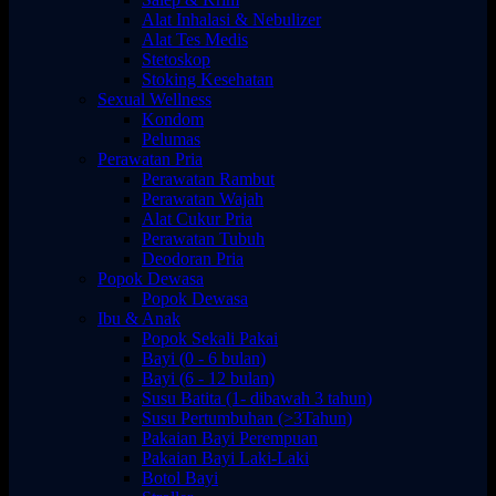
Alat Inhalasi & Nebulizer
Alat Tes Medis
Stetoskop
Stoking Kesehatan
Sexual Wellness
Kondom
Pelumas
Perawatan Pria
Perawatan Rambut
Perawatan Wajah
Alat Cukur Pria
Perawatan Tubuh
Deodoran Pria
Popok Dewasa
Popok Dewasa
Ibu & Anak
Popok Sekali Pakai
Bayi (0 - 6 bulan)
Bayi (6 - 12 bulan)
Susu Batita (1- dibawah 3 tahun)
Susu Pertumbuhan (>3Tahun)
Pakaian Bayi Perempuan
Pakaian Bayi Laki-Laki
Botol Bayi