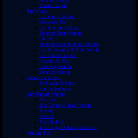
Masker Wajah
Tas Wanita
Tas Ransel Wanita
Aksesoris Tas
Tas Pinggang Wanita
Dompet Kartu Wanita
Clutches
Dompet Koin & Pouch Wanita
Tas Selempang & Bahu Wanita
Tas Luxury Wanita
Top-handle Bag
Tote Bag Wanita
Dompet Wanita
Perhiasan Wanita
Perhiasan Fashion
Logam Berharga
Jam Tangan Wanita
Aksesori
Jam Tangan Kasual Wanita
Formal
Mewah
Pra Dimiliki
Jam Tangan Olahraga Wanita
Pakaian Pria