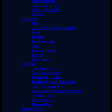
Sepatu Formal
Aksesoris Sepatu
Slip-On & Loafer
Sneakers
Aksesoris
Dasi
Aksesoris Dasi Kupu-kupu
Scarf
Payung
Ikat Pinggang
Topi
Sarung Tangan
Braces
Face Mask
Tas Pria
Tas Ransel Pria
Tas Laptop Jinjing
Dompet Kartu Pria
Dompet Koin & Pouch Pria
Tas Selempang Pria
Tas Laptop Bahu & Messenger
Tote Bag Pria
Tas Pinggang
Dompet Pria
Perhiasan Pria