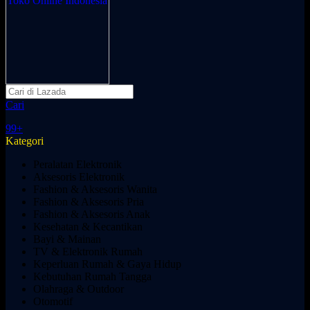
Cari
99+
Kategori
Peralatan Elektronik
Aksesoris Elektronik
Fashion & Aksesoris Wanita
Fashion & Aksesoris Pria
Fashion & Aksesoris Anak
Kesehatan & Kecantikan
Bayi & Mainan
TV & Elektronik Rumah
Keperluan Rumah & Gaya Hidup
Kebutuhan Rumah Tangga
Olahraga & Outdoor
Otomotif