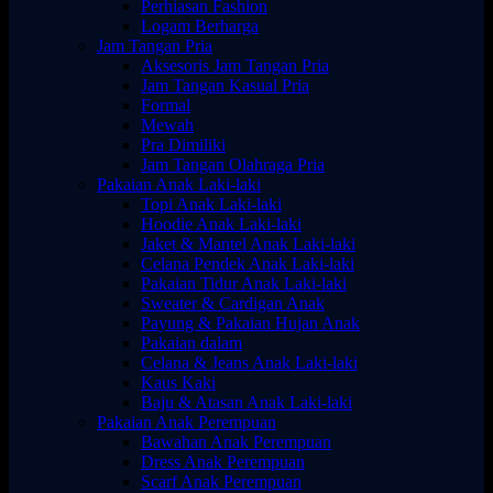
Perhiasan Fashion
Logam Berharga
Jam Tangan Pria
Aksesoris Jam Tangan Pria
Jam Tangan Kasual Pria
Formal
Mewah
Pra Dimiliki
Jam Tangan Olahraga Pria
Pakaian Anak Laki-laki
Topi Anak Laki-laki
Hoodie Anak Laki-laki
Jaket & Mantel Anak Laki-laki
Celana Pendek Anak Laki-laki
Pakaian Tidur Anak Laki-laki
Sweater & Cardigan Anak
Payung & Pakaian Hujan Anak
Pakaian dalam
Celana & Jeans Anak Laki-laki
Kaus Kaki
Baju & Atasan Anak Laki-laki
Pakaian Anak Perempuan
Bawahan Anak Perempuan
Dress Anak Perempuan
Scarf Anak Perempuan