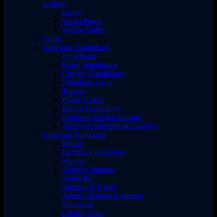
Gadget
Drone
Media Player
Walkie-Talkie
Tablet
Aksesoris Handphone
Powerbank
Kabel Handphone
Charger Handphone
Pelindung Layar
Tongsis
Phone Holder
Baterai Handphone
Peralatan & Suku Cadang
Aksesoris Handphone Lainnya
Aksesoris Komputer
Mouse
Keyboard Komputer
Monitor
Adaptor Jaringan
Audio PC
Adaptor & Kabel
Adaptor Baterai Komputer
Mousepad
Cooling Pads