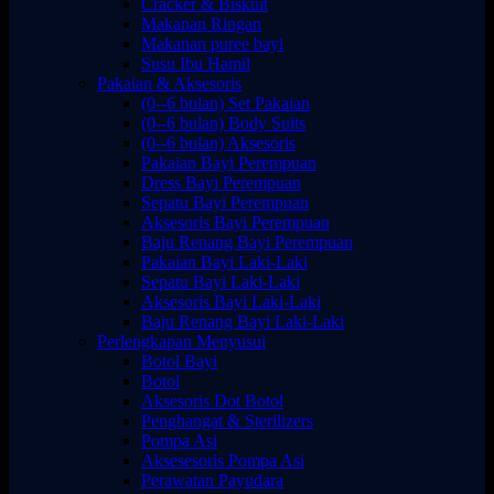
Cracker & Biskuit
Makanan Ringan
Makanan puree bayi
Susu Ibu Hamil
Pakaian & Aksesoris
(0--6 bulan) Set Pakaian
(0--6 bulan) Body Suits
(0--6 bulan) Aksesoris
Pakaian Bayi Perempuan
Dress Bayi Perempuan
Sepatu Bayi Perempuan
Aksesoris Bayi Perempuan
Baju Renang Bayi Perempuan
Pakaian Bayi Laki-Laki
Sepatu Bayi Laki-Laki
Aksesoris Bayi Laki-Laki
Baju Renang Bayi Laki-Laki
Perlengkapan Menyusui
Botol Bayi
Botol
Aksesoris Dot Botol
Penghangat & Sterilizers
Pompa Asi
Aksesesoris Pompa Asi
Perawatan Payudara