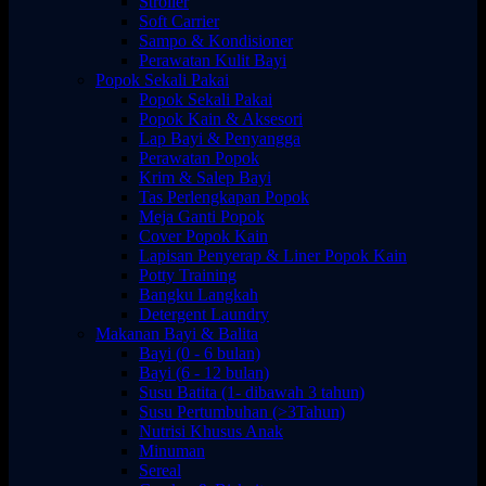
Stroller
Soft Carrier
Sampo & Kondisioner
Perawatan Kulit Bayi
Popok Sekali Pakai
Popok Sekali Pakai
Popok Kain & Aksesori
Lap Bayi & Penyangga
Perawatan Popok
Krim & Salep Bayi
Tas Perlengkapan Popok
Meja Ganti Popok
Cover Popok Kain
Lapisan Penyerap & Liner Popok Kain
Potty Training
Bangku Langkah
Detergent Laundry
Makanan Bayi & Balita
Bayi (0 - 6 bulan)
Bayi (6 - 12 bulan)
Susu Batita (1- dibawah 3 tahun)
Susu Pertumbuhan (>3Tahun)
Nutrisi Khusus Anak
Minuman
Sereal