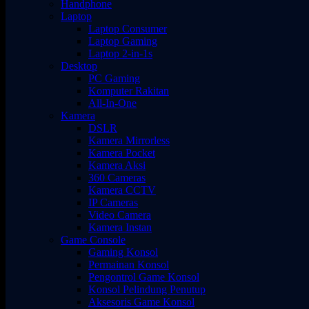
Handphone
Laptop
Laptop Consumer
Laptop Gaming
Laptop 2-in-1s
Desktop
PC Gaming
Komputer Rakitan
All-In-One
Kamera
DSLR
Kamera Mirrorless
Kamera Pocket
Kamera Aksi
360 Cameras
Kamera CCTV
IP Cameras
Video Camera
Kamera Instan
Game Console
Gaming Konsol
Permainan Konsol
Pengontrol Game Konsol
Konsol Pelindung Penutup
Aksesoris Game Konsol