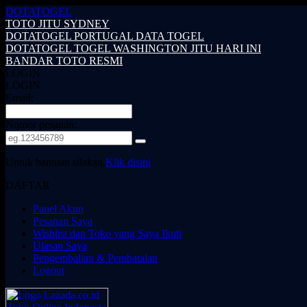
DOTATOGEL
TOTO JITU SYDNEY
DOTATOGEL PORTUGAL DATA TOGEL
DOTATOGEL TOGEL WASHINGTON JITU HARI INI
BANDAR TOTO RESMI
LOGIN
LOGIN
Email:
Nomor pesanan:
Untuk bantuan silakan,
Klik disini
DAFTAR
Panel Akun
Pesanan Saya
Wishlist dan Toko yang Saya Ikuti
Ulasan Saya
Pengembalian & Pembatalan
Logout