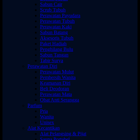
Sabun Cair
Scrub Tubuh
Perawatan Payudara
Perawatan Tubuh
Perawatan Kaki
Sabun Batang
Aksesoris Tubuh
Paket Hadiah
Penghilang Bulu
Sabun Tangan
Tabir Surya
Perawatan Diri
Perawatan Mulut
Pembersih Wanita
Keamanan Diri
Beli Deodoran
Perawatan Mata
Obat Anti Serangga
Parfum
Pria
Wanita
Unisex
Alat Kecantikan
Alat Pelangsing & Pijat
Sauna Portabel