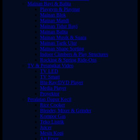
Mainan Bayi & Balita
Playgym & Playmat
Mainan Blok
Mainan Mandi
Mainan Tidur Bayi
Mainan Balita
Mainan Musik & Suara
Mainan Tarik Ulur
Mainan Shape Sorting
Indoor Climbers & Play Structures
Rocking & Spring Ride-Ons
TV & Perangkat Video
TV LED
TV Smart
Blu-Ray/DVD Player
Media Player
Proyektor
Peralatan Dapur Kecil
Rice Cooker
Blender, Mixer & Grinder
Kompor Gas
Teko Listrik
Juicer
Mesin Kopi
Air Fryer