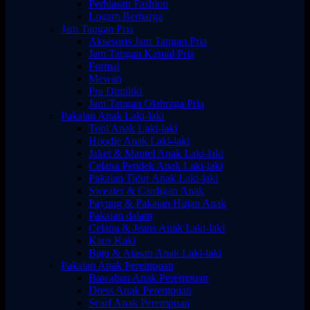
Perhiasan Fashion
Logam Berharga
Jam Tangan Pria
Aksesoris Jam Tangan Pria
Jam Tangan Kasual Pria
Formal
Mewah
Pra Dimiliki
Jam Tangan Olahraga Pria
Pakaian Anak Laki-laki
Topi Anak Laki-laki
Hoodie Anak Laki-laki
Jaket & Mantel Anak Laki-laki
Celana Pendek Anak Laki-laki
Pakaian Tidur Anak Laki-laki
Sweater & Cardigan Anak
Payung & Pakaian Hujan Anak
Pakaian dalam
Celana & Jeans Anak Laki-laki
Kaus Kaki
Baju & Atasan Anak Laki-laki
Pakaian Anak Perempuan
Bawahan Anak Perempuan
Dress Anak Perempuan
Scarf Anak Perempuan