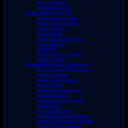
Hobi & Hiburan
Perlengkapan Pesta
Mainan Elektronik & RC
Mobil Remote Control
Robot Remote Control
Mobil Die Cast
Mainan Mobil
Mainan Kereta Api & Rel
Drone Mainan
Helikopter
Video Games & Hiburan
Walkie Talkies
Mainan Olahraga & Luar Ruangan
Kolam Renang & Mainan Air
Mainan Olahraga
Mainan Luar Ruangan
Mainan Blaster
Kolam Bola & Aksesoris
Mainan Terbang
Layangan & Kincir Angin
Istana Balon
Yoyo & Kendama
Set Mainan Taman Bermain
Kemah & Terowongan Mainan
Mainan Rumah-rumahan