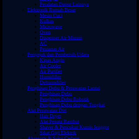
Peralatan Dapur Lainnya
Elektronik Rumah Besar
Mesin Cuci
Kulkas
Microwave
Oven
Dispenser Air Minum
AC
Pemanas Air
Penyejuk dan Pembersih Udara
Kipas Angin
Air Cooler
Air Purifier
Humidifier
Dehumidifier
Penghisap Debu & Perawatan Lantai
Penghisap Debu
Penghisap Debu Robotik
Penghisap Debu dengan Tongkat
Alat Perawatan Diri
Hair Dryer
Alat Penata Rambut
Shaver & Pencukur Kumis Jenggot
Sikat Gigi Elektrik
Aksesoris & Suku Cadang