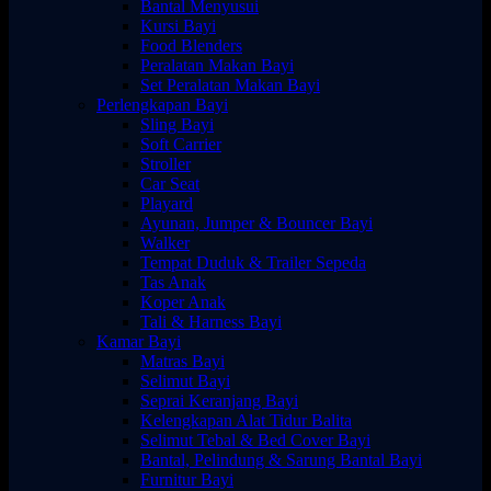
Bantal Menyusui
Kursi Bayi
Food Blenders
Peralatan Makan Bayi
Set Peralatan Makan Bayi
Perlengkapan Bayi
Sling Bayi
Soft Carrier
Stroller
Car Seat
Playard
Ayunan, Jumper & Bouncer Bayi
Walker
Tempat Duduk & Trailer Sepeda
Tas Anak
Koper Anak
Tali & Harness Bayi
Kamar Bayi
Matras Bayi
Selimut Bayi
Seprai Keranjang Bayi
Kelengkapan Alat Tidur Balita
Selimut Tebal & Bed Cover Bayi
Bantal, Pelindung & Sarung Bantal Bayi
Furnitur Bayi