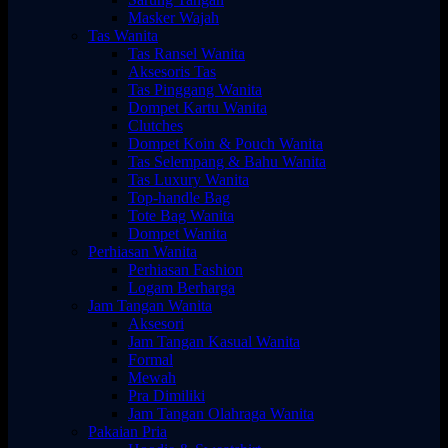
Masker Wajah
Tas Wanita
Tas Ransel Wanita
Aksesoris Tas
Tas Pinggang Wanita
Dompet Kartu Wanita
Clutches
Dompet Koin & Pouch Wanita
Tas Selempang & Bahu Wanita
Tas Luxury Wanita
Top-handle Bag
Tote Bag Wanita
Dompet Wanita
Perhiasan Wanita
Perhiasan Fashion
Logam Berharga
Jam Tangan Wanita
Aksesori
Jam Tangan Kasual Wanita
Formal
Mewah
Pra Dimiliki
Jam Tangan Olahraga Wanita
Pakaian Pria