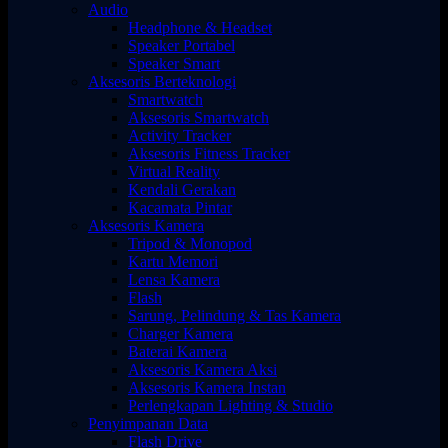
Audio
Headphone & Headset
Speaker Portabel
Speaker Smart
Aksesoris Berteknologi
Smartwatch
Aksesoris Smartwatch
Activity Tracker
Aksesoris Fitness Tracker
Virtual Reality
Kendali Gerakan
Kacamata Pintar
Aksesoris Kamera
Tripod & Monopod
Kartu Memori
Lensa Kamera
Flash
Sarung, Pelindung & Tas Kamera
Charger Kamera
Baterai Kamera
Aksesoris Kamera Aksi
Aksesoris Kamera Instan
Perlengkapan Lighting & Studio
Penyimpanan Data
Flash Drive