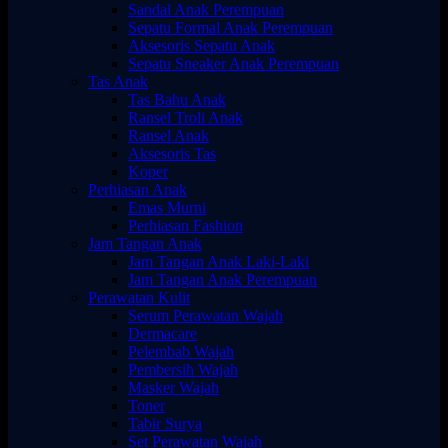
Sandal Anak Perempuan
Sepatu Formal Anak Perempuan
Aksesoris Sepatu Anak
Sepatu Sneaker Anak Perempuan
Tas Anak
Tas Bahu Anak
Ransel Troli Anak
Ransel Anak
Aksesoris Tas
Koper
Perhiasan Anak
Emas Murni
Perhiasan Fashion
Jam Tangan Anak
Jam Tangan Anak Laki-Laki
Jam Tangan Anak Perempuan
Perawatan Kulit
Serum Perawatan Wajah
Dermacare
Pelembab Wajah
Pembersih Wajah
Masker Wajah
Toner
Tabir Surya
Set Perawatan Wajah