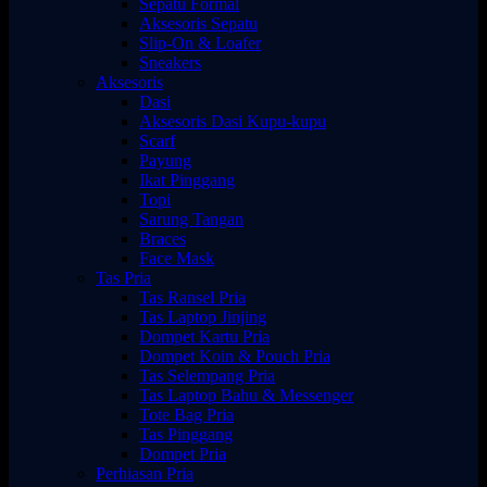
Sepatu Formal
Aksesoris Sepatu
Slip-On & Loafer
Sneakers
Aksesoris
Dasi
Aksesoris Dasi Kupu-kupu
Scarf
Payung
Ikat Pinggang
Topi
Sarung Tangan
Braces
Face Mask
Tas Pria
Tas Ransel Pria
Tas Laptop Jinjing
Dompet Kartu Pria
Dompet Koin & Pouch Pria
Tas Selempang Pria
Tas Laptop Bahu & Messenger
Tote Bag Pria
Tas Pinggang
Dompet Pria
Perhiasan Pria