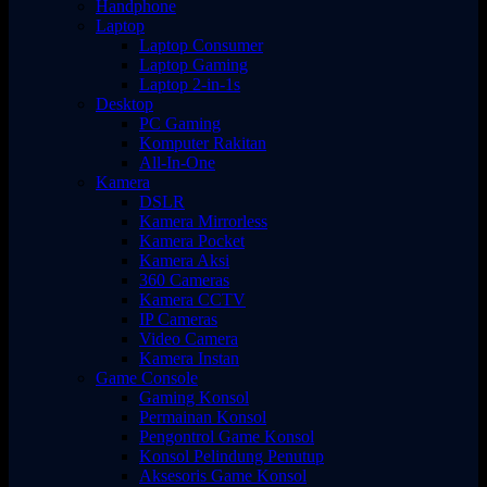
Handphone
Laptop
Laptop Consumer
Laptop Gaming
Laptop 2-in-1s
Desktop
PC Gaming
Komputer Rakitan
All-In-One
Kamera
DSLR
Kamera Mirrorless
Kamera Pocket
Kamera Aksi
360 Cameras
Kamera CCTV
IP Cameras
Video Camera
Kamera Instan
Game Console
Gaming Konsol
Permainan Konsol
Pengontrol Game Konsol
Konsol Pelindung Penutup
Aksesoris Game Konsol