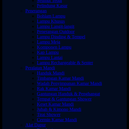
Selimut Tebal
Pelindung Kasur
Penerangan
Bohlam Lampu
Lampu Khusus
Lampu Langit-langit
Penerangan Outdoor
Lampu Dinding & Tempel
Lampu Meja
Komponen Lampu
Kap Lampu
Lampu Lantai
Lampu Rechargeable & Senter
Peralatan Mandi
Handuk Mandi
Timbangan Kamar Mandi
Wadah Penyimpanan Kamar Mandi
Rak Kamar Mandi
Gantungan Handuk & Penghangat
Tempat & Gantungan Shower
Keset Kamar Mandi
Jubah & Kimono Mandi
Tirai Shower
Cermin Kamar Mandi
Alat Dapur