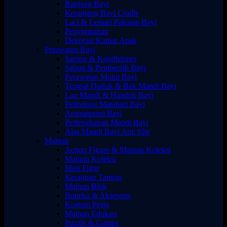
Ranjang Bayi
Keranjang Bayi Cradle
Laci & Lemari Pakaian Bayi
Penyimpanan
Dekorasi Kamar Anak
Perawatan Bayi
Sampo & Kondisioner
Sabun & Pembersih Bayi
Perawatan Mulut Bayi
Tempat Duduk & Bak Mandi Bayi
Lap Mandi & Handuk Bayi
Pelindung Matahari Bayi
Aromaterapi Bayi
Perlengkapan Mandi Bayi
Alas Mandi Bayi Anti Slip
Mainan
Action Figure & Mainan Koleksi
Mainan Koleksi
Mini Figur
Kerajinan Tangan
Mainan Blok
Boneka & Aksesoris
Kostum Pesta
Mainan Edukasi
Puzzle & Games