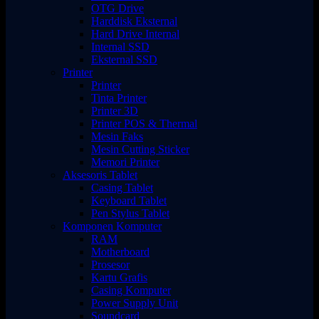
OTG Drive
Harddisk Eksternal
Hard Drive Internal
Internal SSD
Eksternal SSD
Printer
Printer
Tinta Printer
Printer 3D
Printer POS & Thermal
Mesin Faks
Mesin Cutting Sticker
Memori Printer
Aksesoris Tablet
Casing Tablet
Keyboard Tablet
Pen Stylus Tablet
Komponen Komputer
RAM
Motherboard
Prosesor
Kartu Grafis
Casing Komputer
Power Supply Unit
Soundcard