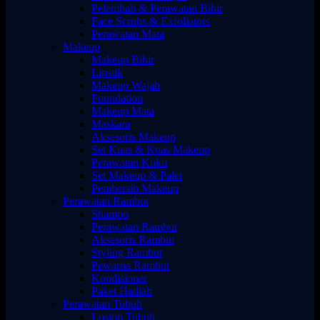
Pelembab & Perawatan Bibir
Face Scrubs & Exfoliators
Perawatan Mata
Makeup
Makeup Bibir
Lipstik
Makeup Wajah
Foundation
Makeup Mata
Maskara
Aksesoris Makeup
Set Kuas & Kuas Makeup
Perawatan Kuku
Set Makeup & Palet
Pembersih Makeup
Perawatan Rambut
Shampo
Perawatan Rambut
Aksesoris Rambut
Styling Rambut
Pewarna Rambut
Kondisioner
Paket Hadiah
Perawatan Tubuh
Losion Tubuh