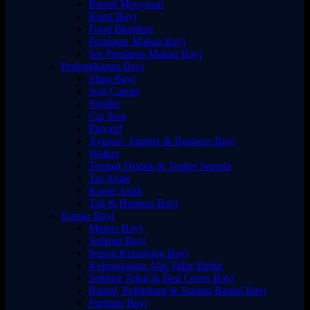
Bantal Menyusui
Kursi Bayi
Food Blenders
Peralatan Makan Bayi
Set Peralatan Makan Bayi
Perlengkapan Bayi
Sling Bayi
Soft Carrier
Stroller
Car Seat
Playard
Ayunan, Jumper & Bouncer Bayi
Walker
Tempat Duduk & Trailer Sepeda
Tas Anak
Koper Anak
Tali & Harness Bayi
Kamar Bayi
Matras Bayi
Selimut Bayi
Seprai Keranjang Bayi
Kelengkapan Alat Tidur Balita
Selimut Tebal & Bed Cover Bayi
Bantal, Pelindung & Sarung Bantal Bayi
Furnitur Bayi