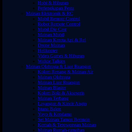
Hobi & Hiburan
Perlengkapan Pesta
Mainan Elektronik & RC
Mobil Remote Control
Robot Remote Control
Mobil Die Cast
Mainan Mobil
Mainan Kereta Api & Rel
Drone Mainan
Helikopter
Video Games & Hiburan
Walkie Talkies
Mainan Olahraga & Luar Ruangan
Kolam Renang & Mainan Air
Mainan Olahraga
Mainan Luar Ruangan
Mainan Blaster
Kolam Bola & Aksesoris
Mainan Terbang
Layangan & Kincir Angin
Istana Balon
Yoyo & Kendama
Set Mainan Taman Bermain
Kemah & Terowongan Mainan
Mainan Rumah-rumahan