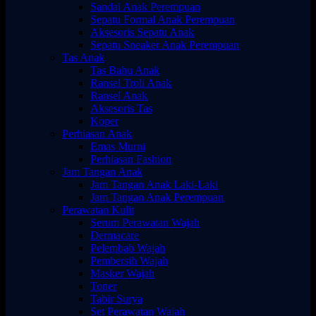
Sandal Anak Perempuan
Sepatu Formal Anak Perempuan
Aksesoris Sepatu Anak
Sepatu Sneaker Anak Perempuan
Tas Anak
Tas Bahu Anak
Ransel Troli Anak
Ransel Anak
Aksesoris Tas
Koper
Perhiasan Anak
Emas Murni
Perhiasan Fashion
Jam Tangan Anak
Jam Tangan Anak Laki-Laki
Jam Tangan Anak Perempuan
Perawatan Kulit
Serum Perawatan Wajah
Dermacare
Pelembab Wajah
Pembersih Wajah
Masker Wajah
Toner
Tabir Surya
Set Perawatan Wajah