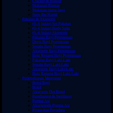
Cracker & Biskuit
Makanan Ringan
Makanan puree bayi
Susu Ibu Hamil
Pakaian & Aksesoris
(0--6 bulan) Set Pakaian
(0--6 bulan) Body Suits
(0--6 bulan) Aksesoris
Pakaian Bayi Perempuan
Dress Bayi Perempuan
Sepatu Bayi Perempuan
Aksesoris Bayi Perempuan
Baju Renang Bayi Perempuan
Pakaian Bayi Laki-Laki
Sepatu Bayi Laki-Laki
Aksesoris Bayi Laki-Laki
Baju Renang Bayi Laki-Laki
Perlengkapan Menyusui
Botol Bayi
Botol
Aksesoris Dot Botol
Penghangat & Sterilizers
Pompa Asi
Aksesesoris Pompa Asi
Perawatan Payudara