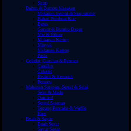
Sirup
Bahan & Bumbu Masakan
Makanan Instant & Siap santap
Bahan Pembuat Kue
Beras
Garam & Bumbu Dapur
Mie & Bihun
Makanan Kering
Minyak
Makanan Kaleng
Pasta
Cokelat, Camilan & Permen
Camilan
Cokelat
Biskuit & Kerupuk
Permen
Makanan Sarapan, Sereal & Selai
Selai & Madu
Oatmeal
Sereal Sarapan
Tepung Pancake & Waffle
Bars
Buah & Sayur
Buah Segar
Sayur Segar