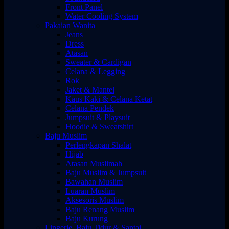
Front Panel
Water Cooling System
Pakaian Wanita
Jeans
Dress
Atasan
Sweater & Cardigan
Celana & Legging
Rok
Jaket & Mantel
Kaus Kaki & Celana Ketat
Celana Pendek
Jumpsuit & Playsuit
Hoodie & Sweatshirt
Baju Muslim
Perlengkapan Shalat
Hijab
Atasan Muslimah
Baju Muslim & Jumpsuit
Bawahan Muslim
Luaran Muslim
Aksesoris Muslim
Baju Renang Muslim
Baju Kurung
Lingerie, Baju Tidur & Santai