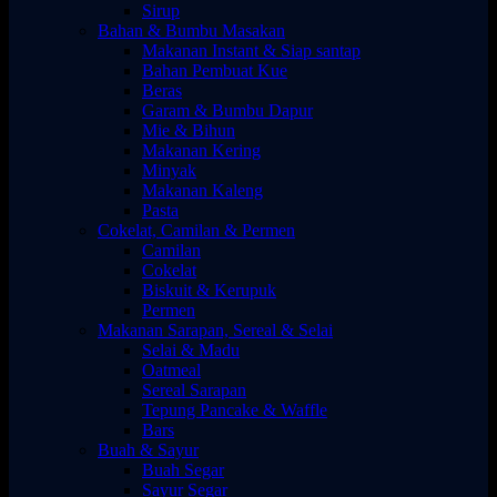
Sirup
Bahan & Bumbu Masakan
Makanan Instant & Siap santap
Bahan Pembuat Kue
Beras
Garam & Bumbu Dapur
Mie & Bihun
Makanan Kering
Minyak
Makanan Kaleng
Pasta
Cokelat, Camilan & Permen
Camilan
Cokelat
Biskuit & Kerupuk
Permen
Makanan Sarapan, Sereal & Selai
Selai & Madu
Oatmeal
Sereal Sarapan
Tepung Pancake & Waffle
Bars
Buah & Sayur
Buah Segar
Sayur Segar