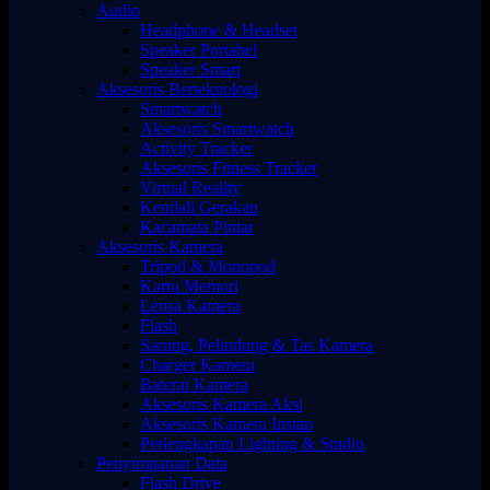
Audio
Headphone & Headset
Speaker Portabel
Speaker Smart
Aksesoris Berteknologi
Smartwatch
Aksesoris Smartwatch
Activity Tracker
Aksesoris Fitness Tracker
Virtual Reality
Kendali Gerakan
Kacamata Pintar
Aksesoris Kamera
Tripod & Monopod
Kartu Memori
Lensa Kamera
Flash
Sarung, Pelindung & Tas Kamera
Charger Kamera
Baterai Kamera
Aksesoris Kamera Aksi
Aksesoris Kamera Instan
Perlengkapan Lighting & Studio
Penyimpanan Data
Flash Drive