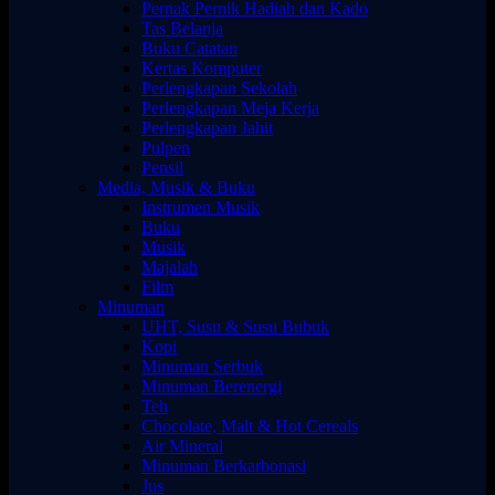
Pernak Pernik Hadiah dan Kado
Tas Belanja
Buku Catatan
Kertas Komputer
Perlengkapan Sekolah
Perlengkapan Meja Kerja
Perlengkapan Jahit
Pulpen
Pensil
Media, Musik & Buku
Instrumen Musik
Buku
Musik
Majalah
Film
Minuman
UHT, Susu & Susu Bubuk
Kopi
Minuman Serbuk
Minuman Berenergi
Teh
Chocolate, Malt & Hot Cereals
Air Mineral
Minuman Berkarbonasi
Jus