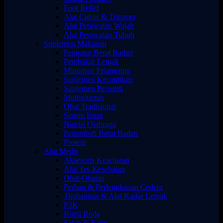
Foot Relief
Alat Cukur & Trimmer
Alat Perawatan Wajah
Alat Perawatan Tubuh
Suplemen Makanan
Pengatur Berat Badan
Pembakar Lemak
Minuman Pelangsing
Suplemen Kecantikan
Suplemen Pemutih
Multivitamin
Obat Tradisional
Sistem Imun
Nutrisi Olahraga
Penambah Berat Badan
Protein
Alat Medis
Aksesoris Kesehatan
Alat Tes Kesehatan
Obat-Obatan
Perban & Perlengkapan Cedera
Timbangan & Alat Kadar Lemak
P3K
Kursi Roda
Salep & Krim