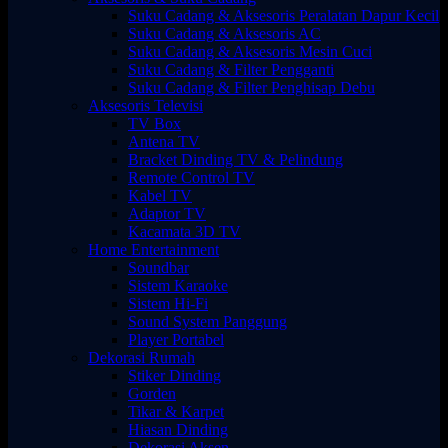
Suku Cadang & Aksesoris Peralatan Dapur Kecil
Suku Cadang & Aksesoris AC
Suku Cadang & Aksesoris Mesin Cuci
Suku Cadang & Filter Pengganti
Suku Cadang & Filter Penghisap Debu
Aksesoris Televisi
TV Box
Antena TV
Bracket Dinding TV & Pelindung
Remote Control TV
Kabel TV
Adaptor TV
Kacamata 3D TV
Home Entertainment
Soundbar
Sistem Karaoke
Sistem Hi-Fi
Sound System Panggung
Player Portabel
Dekorasi Rumah
Stiker Dinding
Gorden
Tikar & Karpet
Hiasan Dinding
Dekorasi Aksen