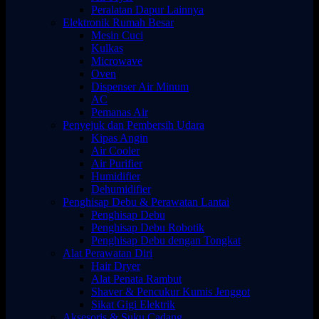
Peralatan Dapur Lainnya
Elektronik Rumah Besar
Mesin Cuci
Kulkas
Microwave
Oven
Dispenser Air Minum
AC
Pemanas Air
Penyejuk dan Pembersih Udara
Kipas Angin
Air Cooler
Air Purifier
Humidifier
Dehumidifier
Penghisap Debu & Perawatan Lantai
Penghisap Debu
Penghisap Debu Robotik
Penghisap Debu dengan Tongkat
Alat Perawatan Diri
Hair Dryer
Alat Penata Rambut
Shaver & Pencukur Kumis Jenggot
Sikat Gigi Elektrik
Aksesoris & Suku Cadang