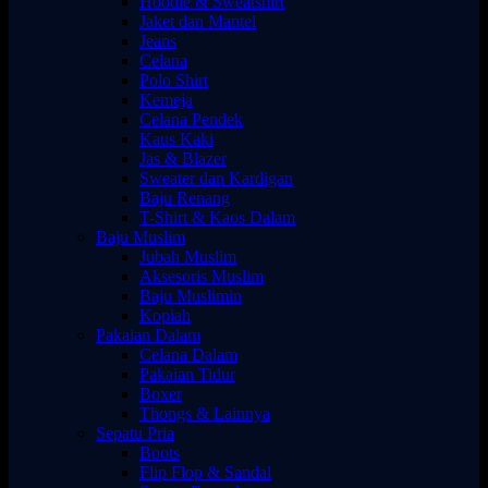
Hoodie & Sweatshirt
Jaket dan Mantel
Jeans
Celana
Polo Shirt
Kemeja
Celana Pendek
Kaus Kaki
Jas & Blazer
Sweater dan Kardigan
Baju Renang
T-Shirt & Kaos Dalam
Baju Muslim
Jubah Muslim
Aksesoris Muslim
Baju Muslimin
Kopiah
Pakaian Dalam
Celana Dalam
Pakaian Tidur
Boxer
Thongs & Lainnya
Sepatu Pria
Boots
Flip Flop & Sandal