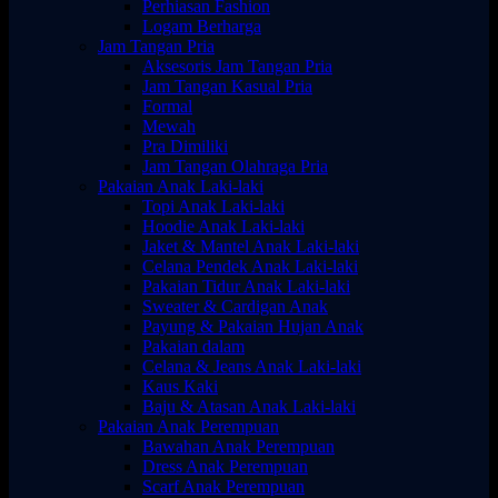
Perhiasan Fashion
Logam Berharga
Jam Tangan Pria
Aksesoris Jam Tangan Pria
Jam Tangan Kasual Pria
Formal
Mewah
Pra Dimiliki
Jam Tangan Olahraga Pria
Pakaian Anak Laki-laki
Topi Anak Laki-laki
Hoodie Anak Laki-laki
Jaket & Mantel Anak Laki-laki
Celana Pendek Anak Laki-laki
Pakaian Tidur Anak Laki-laki
Sweater & Cardigan Anak
Payung & Pakaian Hujan Anak
Pakaian dalam
Celana & Jeans Anak Laki-laki
Kaus Kaki
Baju & Atasan Anak Laki-laki
Pakaian Anak Perempuan
Bawahan Anak Perempuan
Dress Anak Perempuan
Scarf Anak Perempuan