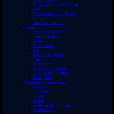
Bunga & Tanaman Artifisial
Jam
Dalaman & Sarung Bantal
Bingkai
Wewangian Rumah
Furnitur
Tempat Penyimpanan
Lemari Pakaian
Kasur
Kamar Tidur
Rak
Rak TV dan Media
Sofa
Ruang Tamu
Ruang Kerja Rumah
Dapur & Ruang Makan
Ruang Bayi
Kelengkapan Tempat Tidur
Seprai
Seprai Set
Selimut
Bantal
Aksesoris Tempat Tidur
Sarung Bantal