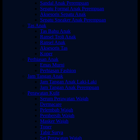
Sandal Anak Perempuan
Sepatu Formal Anak Perempuan
Aksesoris Sepatu Anak
Sepatu Sneaker Anak Perempuan
Tas Anak
Tas Bahu Anak
Ransel Troli Anak
Ransel Anak
Aksesoris Tas
Koper
Perhiasan Anak
Emas Murni
Perhiasan Fashion
Jam Tangan Anak
Jam Tangan Anak Laki-Laki
Jam Tangan Anak Perempuan
Perawatan Kulit
Serum Perawatan Wajah
Dermacare
Pelembab Wajah
Pembersih Wajah
Masker Wajah
Toner
Tabir Surya
Set Perawatan Wajah