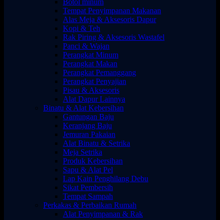
Botol minum
Tempat Penyimpanan Makanan
Alas Meja & Aksesoris Dapur
Kopi & Teh
Rak Piring & Aksesoris Wastafel
Panci & Wajan
Perangkat Minum
Perangkat Makan
Perangkat Pemanggang
Perangkat Penyajian
Pisau & Aksesoris
Alat Dapur Lainnya
Binatu & Alat Kebersihan
Gantungan Baju
Keranjang Baju
Jemuran Pakaian
Alat Binatu & Setrika
Meja Setrika
Produk Kebersihan
Sapu & Alat Pel
Lap Kain Penghilang Debu
Sikat Pembersih
Tempat Sampah
Perkakas & Perbaikan Rumah
Alat Penyimpanan & Rak