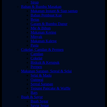
Sirup
Bahan & Bumbu Masakan
Makanan Instant & Siap santap
Bahan Pembuat Kue
Beras
Garam & Bumbu Dapur
Mie & Bihun
Makanan Kering
Minyak
Makanan Kaleng
Pasta
Cokelat, Camilan & Permen
Camilan
Cokelat
Biskuit & Kerupuk
Permen
Makanan Sarapan, Sereal & Selai
Selai & Madu
Oatmeal
Sereal Sarapan
Tepung Pancake & Waffle
Bars
Buah & Sayur
Buah Segar
Sayur Segar