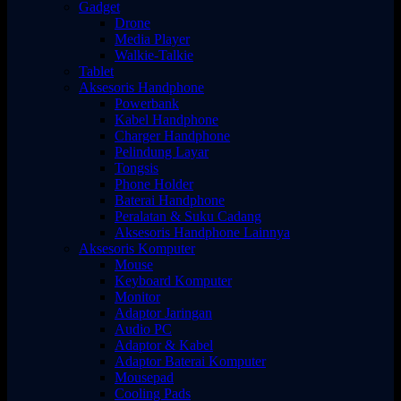
Gadget
Drone
Media Player
Walkie-Talkie
Tablet
Aksesoris Handphone
Powerbank
Kabel Handphone
Charger Handphone
Pelindung Layar
Tongsis
Phone Holder
Baterai Handphone
Peralatan & Suku Cadang
Aksesoris Handphone Lainnya
Aksesoris Komputer
Mouse
Keyboard Komputer
Monitor
Adaptor Jaringan
Audio PC
Adaptor & Kabel
Adaptor Baterai Komputer
Mousepad
Cooling Pads