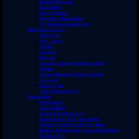
Bantal Menyusui
Kursi Bayi
Food Blenders
Peralatan Makan Bayi
Set Peralatan Makan Bayi
Perlengkapan Bayi
Sling Bayi
Soft Carrier
Stroller
Car Seat
Playard
Ayunan, Jumper & Bouncer Bayi
Walker
Tempat Duduk & Trailer Sepeda
Tas Anak
Koper Anak
Tali & Harness Bayi
Kamar Bayi
Matras Bayi
Selimut Bayi
Seprai Keranjang Bayi
Kelengkapan Alat Tidur Balita
Selimut Tebal & Bed Cover Bayi
Bantal, Pelindung & Sarung Bantal Bayi
Furnitur Bayi