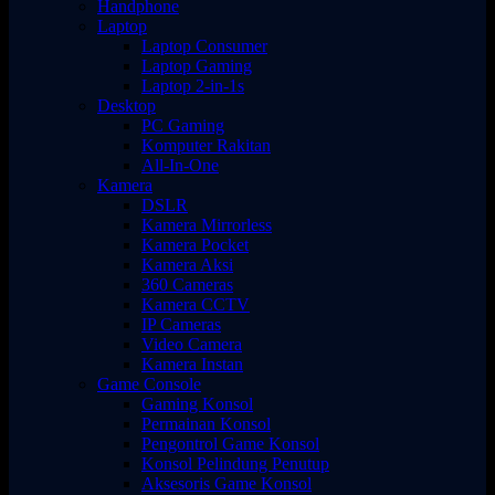
Handphone
Laptop
Laptop Consumer
Laptop Gaming
Laptop 2-in-1s
Desktop
PC Gaming
Komputer Rakitan
All-In-One
Kamera
DSLR
Kamera Mirrorless
Kamera Pocket
Kamera Aksi
360 Cameras
Kamera CCTV
IP Cameras
Video Camera
Kamera Instan
Game Console
Gaming Konsol
Permainan Konsol
Pengontrol Game Konsol
Konsol Pelindung Penutup
Aksesoris Game Konsol