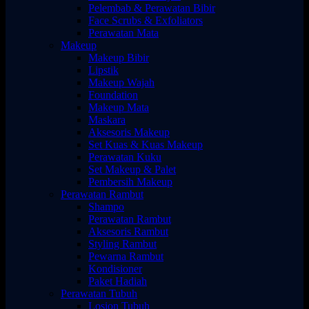
Pelembab & Perawatan Bibir
Face Scrubs & Exfoliators
Perawatan Mata
Makeup
Makeup Bibir
Lipstik
Makeup Wajah
Foundation
Makeup Mata
Maskara
Aksesoris Makeup
Set Kuas & Kuas Makeup
Perawatan Kuku
Set Makeup & Palet
Pembersih Makeup
Perawatan Rambut
Shampo
Perawatan Rambut
Aksesoris Rambut
Styling Rambut
Pewarna Rambut
Kondisioner
Paket Hadiah
Perawatan Tubuh
Losion Tubuh