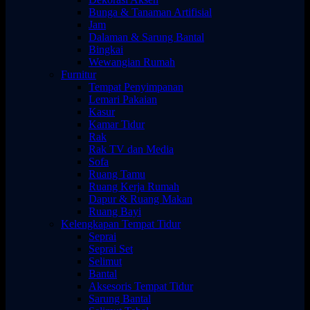
Bunga & Tanaman Artifisial
Jam
Dalaman & Sarung Bantal
Bingkai
Wewangian Rumah
Furnitur
Tempat Penyimpanan
Lemari Pakaian
Kasur
Kamar Tidur
Rak
Rak TV dan Media
Sofa
Ruang Tamu
Ruang Kerja Rumah
Dapur & Ruang Makan
Ruang Bayi
Kelengkapan Tempat Tidur
Seprai
Seprai Set
Selimut
Bantal
Aksesoris Tempat Tidur
Sarung Bantal