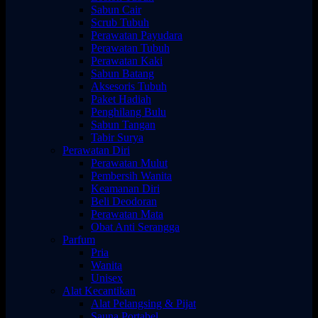
Sabun Cair
Scrub Tubuh
Perawatan Payudara
Perawatan Tubuh
Perawatan Kaki
Sabun Batang
Aksesoris Tubuh
Paket Hadiah
Penghilang Bulu
Sabun Tangan
Tabir Surya
Perawatan Diri
Perawatan Mulut
Pembersih Wanita
Keamanan Diri
Beli Deodoran
Perawatan Mata
Obat Anti Serangga
Parfum
Pria
Wanita
Unisex
Alat Kecantikan
Alat Pelangsing & Pijat
Sauna Portabel