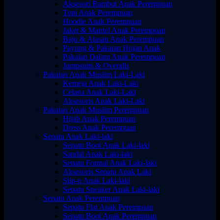
Aksesori Rambut Anak Perempuan
Topi Anak Perempuan
Hoodie Anak Perempuan
Jaket & Mantel Anak Perempuan
Baju & Atasan Anak Perempuan
Payung & Pakaian Hujan Anak
Pakaian Dalam Anak Perempuan
Jumpsuits & Overalls
Pakaian Anak Muslim Laki-Laki
Kemeja Anak Laki-Laki
Celana Anak Laki-Laki
Aksesoris Anak Laki-Laki
Pakaian Anak Muslim Perempuan
Hijab Anak Perempuan
Dress Anak Perempuan
Sepatu Anak Laki-laki
Sepatu Boot Anak Laki-laki
Sandal Anak Laki-laki
Sepatu Formal Anak Laki-laki
Aksesoris Sepatu Anak Laki
Slip-n Anak Laki-laki
Sepatu Sneaker Anak Laki-laki
Sepatu Anak Perempuan
Sepatu Flat Anak Perempuan
Sepatu Boot Anak Perempuan