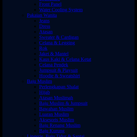
Front Panel
Water Cooling System
Pakaian Wanita
Jeans
Dress
Atasan
Sweater & Cardigan
Celana & Legging
Rok
Jaket & Mantel
Kaus Kaki & Celana Ketat
Celana Pendek
Jumpsuit & Playsuit
Hoodie & Sweatshirt
Baju Muslim
Perlengkapan Shalat
Hijab
Atasan Muslimah
Baju Muslim & Jumpsuit
Bawahan Muslim
Luaran Muslim
Aksesoris Muslim
Baju Renang Muslim
Baju Kurung
Lingerie, Baju Tidur & Santai