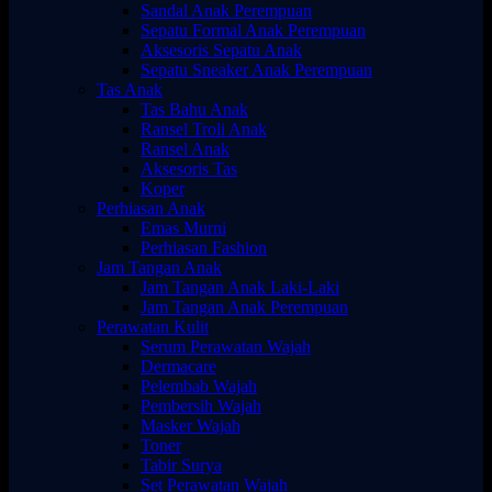
Sandal Anak Perempuan
Sepatu Formal Anak Perempuan
Aksesoris Sepatu Anak
Sepatu Sneaker Anak Perempuan
Tas Anak
Tas Bahu Anak
Ransel Troli Anak
Ransel Anak
Aksesoris Tas
Koper
Perhiasan Anak
Emas Murni
Perhiasan Fashion
Jam Tangan Anak
Jam Tangan Anak Laki-Laki
Jam Tangan Anak Perempuan
Perawatan Kulit
Serum Perawatan Wajah
Dermacare
Pelembab Wajah
Pembersih Wajah
Masker Wajah
Toner
Tabir Surya
Set Perawatan Wajah