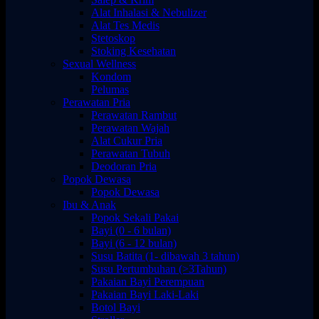
Alat Inhalasi & Nebulizer
Alat Tes Medis
Stetoskop
Stoking Kesehatan
Sexual Wellness
Kondom
Pelumas
Perawatan Pria
Perawatan Rambut
Perawatan Wajah
Alat Cukur Pria
Perawatan Tubuh
Deodoran Pria
Popok Dewasa
Popok Dewasa
Ibu & Anak
Popok Sekali Pakai
Bayi (0 - 6 bulan)
Bayi (6 - 12 bulan)
Susu Batita (1- dibawah 3 tahun)
Susu Pertumbuhan (>3Tahun)
Pakaian Bayi Perempuan
Pakaian Bayi Laki-Laki
Botol Bayi