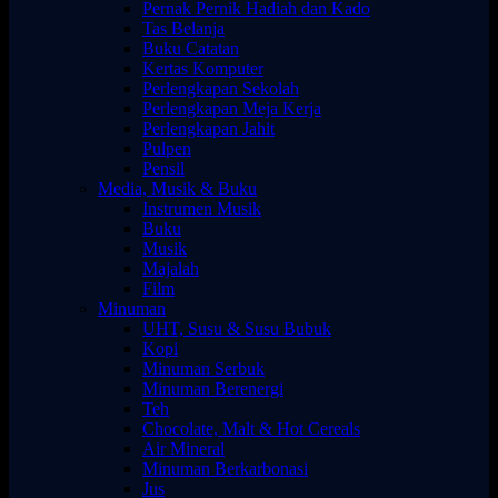
Pernak Pernik Hadiah dan Kado
Tas Belanja
Buku Catatan
Kertas Komputer
Perlengkapan Sekolah
Perlengkapan Meja Kerja
Perlengkapan Jahit
Pulpen
Pensil
Media, Musik & Buku
Instrumen Musik
Buku
Musik
Majalah
Film
Minuman
UHT, Susu & Susu Bubuk
Kopi
Minuman Serbuk
Minuman Berenergi
Teh
Chocolate, Malt & Hot Cereals
Air Mineral
Minuman Berkarbonasi
Jus