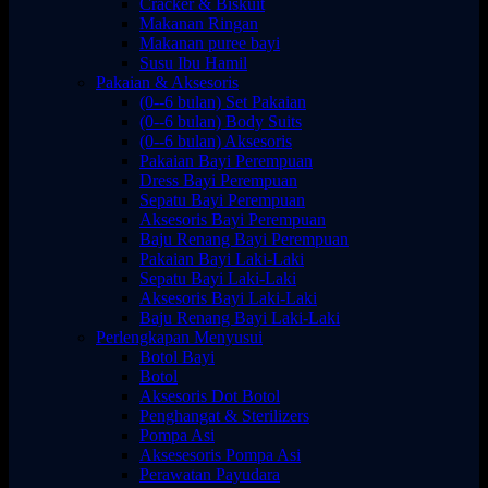
Cracker & Biskuit
Makanan Ringan
Makanan puree bayi
Susu Ibu Hamil
Pakaian & Aksesoris
(0--6 bulan) Set Pakaian
(0--6 bulan) Body Suits
(0--6 bulan) Aksesoris
Pakaian Bayi Perempuan
Dress Bayi Perempuan
Sepatu Bayi Perempuan
Aksesoris Bayi Perempuan
Baju Renang Bayi Perempuan
Pakaian Bayi Laki-Laki
Sepatu Bayi Laki-Laki
Aksesoris Bayi Laki-Laki
Baju Renang Bayi Laki-Laki
Perlengkapan Menyusui
Botol Bayi
Botol
Aksesoris Dot Botol
Penghangat & Sterilizers
Pompa Asi
Aksesesoris Pompa Asi
Perawatan Payudara