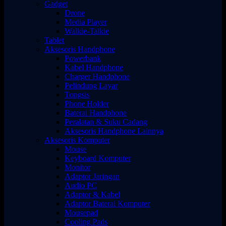
Gadget
Drone
Media Player
Walkie-Talkie
Tablet
Aksesoris Handphone
Powerbank
Kabel Handphone
Charger Handphone
Pelindung Layar
Tongsis
Phone Holder
Baterai Handphone
Peralatan & Suku Cadang
Aksesoris Handphone Lainnya
Aksesoris Komputer
Mouse
Keyboard Komputer
Monitor
Adaptor Jaringan
Audio PC
Adaptor & Kabel
Adaptor Baterai Komputer
Mousepad
Cooling Pads