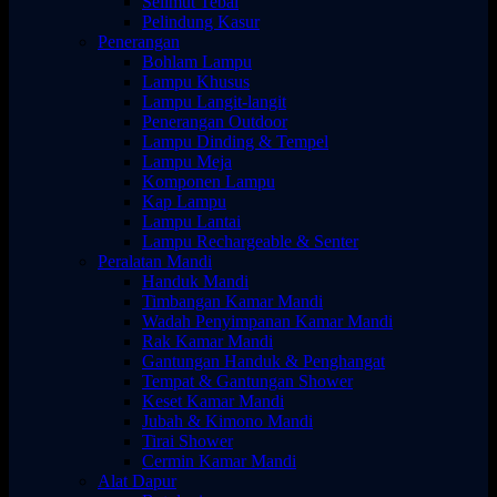
Selimut Tebal
Pelindung Kasur
Penerangan
Bohlam Lampu
Lampu Khusus
Lampu Langit-langit
Penerangan Outdoor
Lampu Dinding & Tempel
Lampu Meja
Komponen Lampu
Kap Lampu
Lampu Lantai
Lampu Rechargeable & Senter
Peralatan Mandi
Handuk Mandi
Timbangan Kamar Mandi
Wadah Penyimpanan Kamar Mandi
Rak Kamar Mandi
Gantungan Handuk & Penghangat
Tempat & Gantungan Shower
Keset Kamar Mandi
Jubah & Kimono Mandi
Tirai Shower
Cermin Kamar Mandi
Alat Dapur