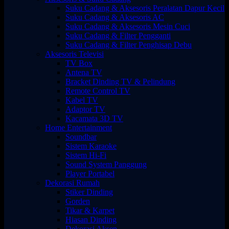
Suku Cadang & Aksesoris Peralatan Dapur Kecil
Suku Cadang & Aksesoris AC
Suku Cadang & Aksesoris Mesin Cuci
Suku Cadang & Filter Pengganti
Suku Cadang & Filter Penghisap Debu
Aksesoris Televisi
TV Box
Antena TV
Bracket Dinding TV & Pelindung
Remote Control TV
Kabel TV
Adaptor TV
Kacamata 3D TV
Home Entertainment
Soundbar
Sistem Karaoke
Sistem Hi-Fi
Sound System Panggung
Player Portabel
Dekorasi Rumah
Stiker Dinding
Gorden
Tikar & Karpet
Hiasan Dinding
Dekorasi Aksen