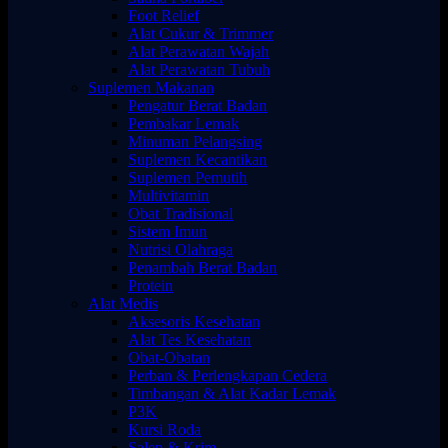
Foot Relief
Alat Cukur & Trimmer
Alat Perawatan Wajah
Alat Perawatan Tubuh
Suplemen Makanan
Pengatur Berat Badan
Pembakar Lemak
Minuman Pelangsing
Suplemen Kecantikan
Suplemen Pemutih
Multivitamin
Obat Tradisional
Sistem Imun
Nutrisi Olahraga
Penambah Berat Badan
Protein
Alat Medis
Aksesoris Kesehatan
Alat Tes Kesehatan
Obat-Obatan
Perban & Perlengkapan Cedera
Timbangan & Alat Kadar Lemak
P3K
Kursi Roda
Salep & Krim