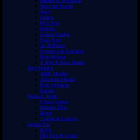
Hoodie & Sweatshirt
Jaket dan Mantel
Jeans
Celana
Polo Shirt
Kemeja
Celana Pendek
Kaus Kaki
Jas & Blazer
Sweater dan Kardigan
Baju Renang
T-Shirt & Kaos Dalam
Baju Muslim
Jubah Muslim
Aksesoris Muslim
Baju Muslimin
Kopiah
Pakaian Dalam
Celana Dalam
Pakaian Tidur
Boxer
Thongs & Lainnya
Sepatu Pria
Boots
Flip Flop & Sandal