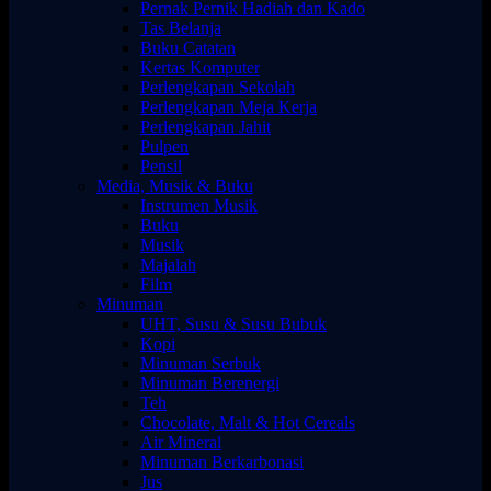
Pernak Pernik Hadiah dan Kado
Tas Belanja
Buku Catatan
Kertas Komputer
Perlengkapan Sekolah
Perlengkapan Meja Kerja
Perlengkapan Jahit
Pulpen
Pensil
Media, Musik & Buku
Instrumen Musik
Buku
Musik
Majalah
Film
Minuman
UHT, Susu & Susu Bubuk
Kopi
Minuman Serbuk
Minuman Berenergi
Teh
Chocolate, Malt & Hot Cereals
Air Mineral
Minuman Berkarbonasi
Jus