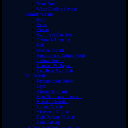
Front Panel
Water Cooling System
Pakaian Wanita
Jeans
Dress
Atasan
Sweater & Cardigan
Celana & Legging
Rok
Jaket & Mantel
Kaus Kaki & Celana Ketat
Celana Pendek
Jumpsuit & Playsuit
Hoodie & Sweatshirt
Baju Muslim
Perlengkapan Shalat
Hijab
Atasan Muslimah
Baju Muslim & Jumpsuit
Bawahan Muslim
Luaran Muslim
Aksesoris Muslim
Baju Renang Muslim
Baju Kurung
Lingerie, Baju Tidur & Santai