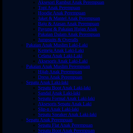
Aksesori Rambut Anak Perempuan
Topi Anak Perempuan
Hoodie Anak Perempuan
Jaket & Mantel Anak Perempuan
Baju & Atasan Anak Perempuan
Payung & Pakaian Hujan Anak
Pakaian Dalam Anak Perempuan
Jumpsuits & Overalls
Pakaian Anak Muslim Laki-Laki
Kemeja Anak Laki-Laki
Celana Anak Laki-Laki
Aksesoris Anak Laki-Laki
Pakaian Anak Muslim Perempuan
Hijab Anak Perempuan
Dress Anak Perempuan
Sepatu Anak Laki-laki
Sepatu Boot Anak Laki-laki
Sandal Anak Laki-laki
Sepatu Formal Anak Laki-laki
Aksesoris Sepatu Anak Laki
Slip-n Anak Laki-laki
Sepatu Sneaker Anak Laki-laki
Sepatu Anak Perempuan
Sepatu Flat Anak Perempuan
Sepatu Boot Anak Perempuan