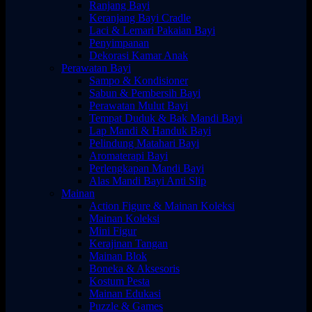
Ranjang Bayi
Keranjang Bayi Cradle
Laci & Lemari Pakaian Bayi
Penyimpanan
Dekorasi Kamar Anak
Perawatan Bayi
Sampo & Kondisioner
Sabun & Pembersih Bayi
Perawatan Mulut Bayi
Tempat Duduk & Bak Mandi Bayi
Lap Mandi & Handuk Bayi
Pelindung Matahari Bayi
Aromaterapi Bayi
Perlengkapan Mandi Bayi
Alas Mandi Bayi Anti Slip
Mainan
Action Figure & Mainan Koleksi
Mainan Koleksi
Mini Figur
Kerajinan Tangan
Mainan Blok
Boneka & Aksesoris
Kostum Pesta
Mainan Edukasi
Puzzle & Games