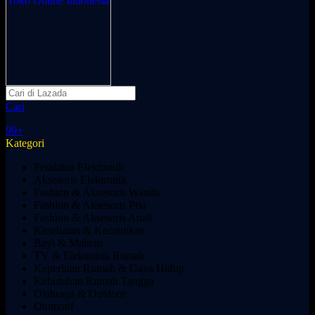
Cari
99+
Kategori
Peralatan Elektronik
Aksesoris Elektronik
Fashion & Aksesoris Wanita
Fashion & Aksesoris Pria
Fashion & Aksesoris Anak
Kesehatan & Kecantikan
Bayi & Mainan
TV & Elektronik Rumah
Keperluan Rumah & Gaya Hidup
Kebutuhan Rumah Tangga
Olahraga & Outdoor
Otomotif