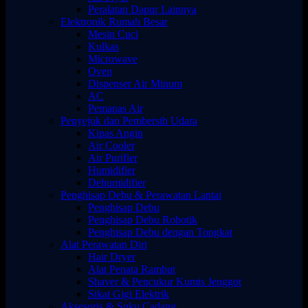
Peralatan Dapur Lainnya
Elektronik Rumah Besar
Mesin Cuci
Kulkas
Microwave
Oven
Dispenser Air Minum
AC
Pemanas Air
Penyejuk dan Pembersih Udara
Kipas Angin
Air Cooler
Air Purifier
Humidifier
Dehumidifier
Penghisap Debu & Perawatan Lantai
Penghisap Debu
Penghisap Debu Robotik
Penghisap Debu dengan Tongkat
Alat Perawatan Diri
Hair Dryer
Alat Penata Rambut
Shaver & Pencukur Kumis Jenggot
Sikat Gigi Elektrik
Aksesoris & Suku Cadang