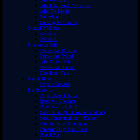
Alat Inhalasi & Nebulizer
Alat Tes Medis
Stetoskop
Stoking Kesehatan
Sexual Wellness
Kondom
Pelumas
Perawatan Pria
Perawatan Rambut
Perawatan Wajah
Alat Cukur Pria
Perawatan Tubuh
Deodoran Pria
Popok Dewasa
Popok Dewasa
Ibu & Anak
Popok Sekali Pakai
Bayi (0 - 6 bulan)
Bayi (6 - 12 bulan)
Susu Batita (1- dibawah 3 tahun)
Susu Pertumbuhan (>3Tahun)
Pakaian Bayi Perempuan
Pakaian Bayi Laki-Laki
Botol Bayi