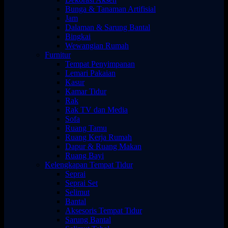
Bunga & Tanaman Artifisial
Jam
Dalaman & Sarung Bantal
Bingkai
Wewangian Rumah
Furnitur
Tempat Penyimpanan
Lemari Pakaian
Kasur
Kamar Tidur
Rak
Rak TV dan Media
Sofa
Ruang Tamu
Ruang Kerja Rumah
Dapur & Ruang Makan
Ruang Bayi
Kelengkapan Tempat Tidur
Seprai
Seprai Set
Selimut
Bantal
Aksesoris Tempat Tidur
Sarung Bantal