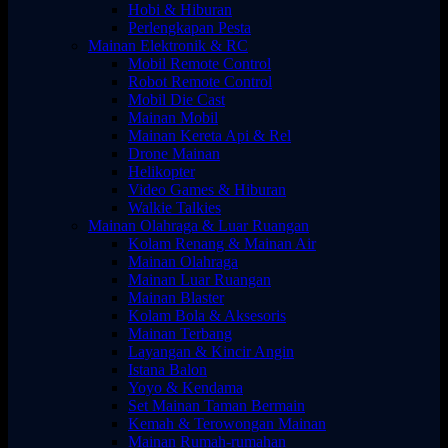
Hobi & Hiburan
Perlengkapan Pesta
Mainan Elektronik & RC
Mobil Remote Control
Robot Remote Control
Mobil Die Cast
Mainan Mobil
Mainan Kereta Api & Rel
Drone Mainan
Helikopter
Video Games & Hiburan
Walkie Talkies
Mainan Olahraga & Luar Ruangan
Kolam Renang & Mainan Air
Mainan Olahraga
Mainan Luar Ruangan
Mainan Blaster
Kolam Bola & Aksesoris
Mainan Terbang
Layangan & Kincir Angin
Istana Balon
Yoyo & Kendama
Set Mainan Taman Bermain
Kemah & Terowongan Mainan
Mainan Rumah-rumahan