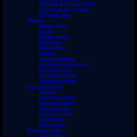
Pelembab & Perawatan Bibir
Face Scrubs & Exfoliators
Perawatan Mata
Makeup
Makeup Bibir
Lipstik
Makeup Wajah
Foundation
Makeup Mata
Maskara
Aksesoris Makeup
Set Kuas & Kuas Makeup
Perawatan Kuku
Set Makeup & Palet
Pembersih Makeup
Perawatan Rambut
Shampo
Perawatan Rambut
Aksesoris Rambut
Styling Rambut
Pewarna Rambut
Kondisioner
Paket Hadiah
Perawatan Tubuh
Losion Tubuh