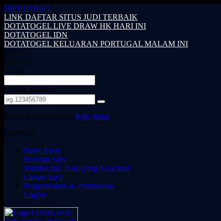
DOTATOGEL
LINK DAFTAR SITUS JUDI TERBAIK
DOTATOGEL LIVE DRAW HK HARI INI
DOTATOGEL IDN
DOTATOGEL KELUARAN PORTUGAL MALAM INI
LOGIN
LOGIN
Email:
Nomor pesanan:
Untuk bantuan silakan,
Klik disini
DAFTAR
Panel Akun
Pesanan Saya
Wishlist dan Toko yang Saya Ikuti
Ulasan Saya
Pengembalian & Pembatalan
Logout