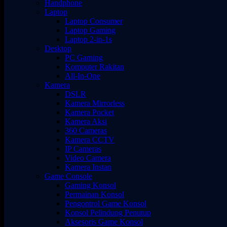
Handphone
Laptop
Laptop Consumer
Laptop Gaming
Laptop 2-in-1s
Desktop
PC Gaming
Komputer Rakitan
All-In-One
Kamera
DSLR
Kamera Mirrorless
Kamera Pocket
Kamera Aksi
360 Cameras
Kamera CCTV
IP Cameras
Video Camera
Kamera Instan
Game Console
Gaming Konsol
Permainan Konsol
Pengontrol Game Konsol
Konsol Pelindung Penutup
Aksesoris Game Konsol