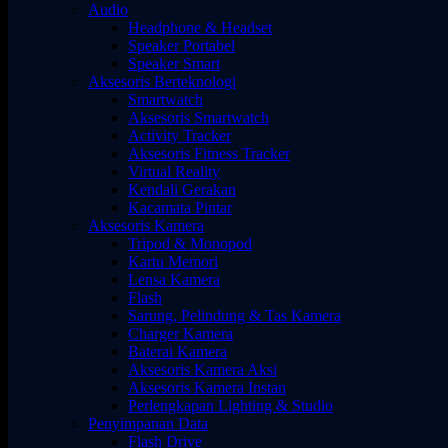
Audio
Headphone & Headset
Speaker Portabel
Speaker Smart
Aksesoris Berteknologi
Smartwatch
Aksesoris Smartwatch
Activity Tracker
Aksesoris Fitness Tracker
Virtual Reality
Kendali Gerakan
Kacamata Pintar
Aksesoris Kamera
Tripod & Monopod
Kartu Memori
Lensa Kamera
Flash
Sarung, Pelindung & Tas Kamera
Charger Kamera
Baterai Kamera
Aksesoris Kamera Aksi
Aksesoris Kamera Instan
Perlengkapan Lighting & Studio
Penyimpanan Data
Flash Drive