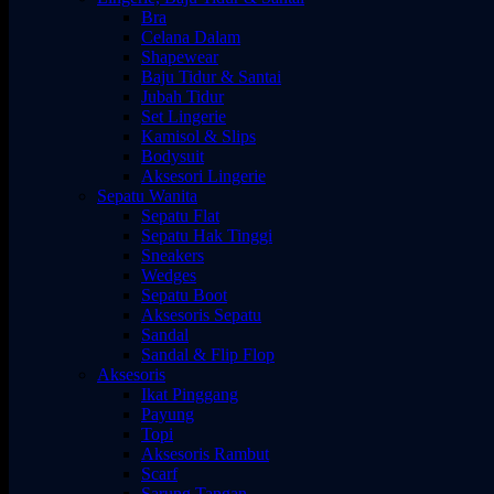
Bra
Celana Dalam
Shapewear
Baju Tidur & Santai
Jubah Tidur
Set Lingerie
Kamisol & Slips
Bodysuit
Aksesori Lingerie
Sepatu Wanita
Sepatu Flat
Sepatu Hak Tinggi
Sneakers
Wedges
Sepatu Boot
Aksesoris Sepatu
Sandal
Sandal & Flip Flop
Aksesoris
Ikat Pinggang
Payung
Topi
Aksesoris Rambut
Scarf
Sarung Tangan