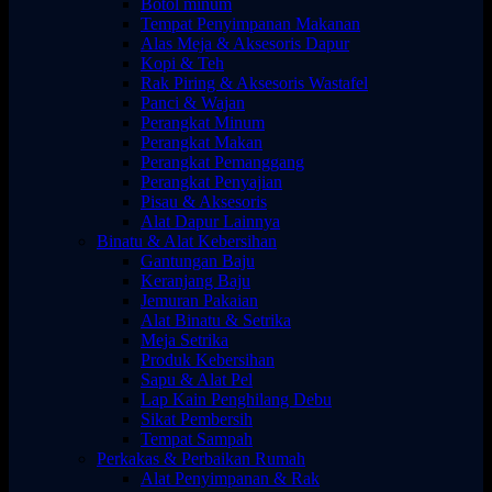
Botol minum
Tempat Penyimpanan Makanan
Alas Meja & Aksesoris Dapur
Kopi & Teh
Rak Piring & Aksesoris Wastafel
Panci & Wajan
Perangkat Minum
Perangkat Makan
Perangkat Pemanggang
Perangkat Penyajian
Pisau & Aksesoris
Alat Dapur Lainnya
Binatu & Alat Kebersihan
Gantungan Baju
Keranjang Baju
Jemuran Pakaian
Alat Binatu & Setrika
Meja Setrika
Produk Kebersihan
Sapu & Alat Pel
Lap Kain Penghilang Debu
Sikat Pembersih
Tempat Sampah
Perkakas & Perbaikan Rumah
Alat Penyimpanan & Rak