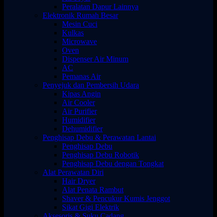
Peralatan Dapur Lainnya
Elektronik Rumah Besar
Mesin Cuci
Kulkas
Microwave
Oven
Dispenser Air Minum
AC
Pemanas Air
Penyejuk dan Pembersih Udara
Kipas Angin
Air Cooler
Air Purifier
Humidifier
Dehumidifier
Penghisap Debu & Perawatan Lantai
Penghisap Debu
Penghisap Debu Robotik
Penghisap Debu dengan Tongkat
Alat Perawatan Diri
Hair Dryer
Alat Penata Rambut
Shaver & Pencukur Kumis Jenggot
Sikat Gigi Elektrik
Aksesoris & Suku Cadang