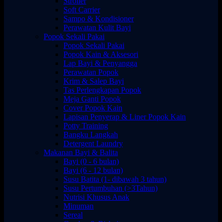
Stroller
Soft Carrier
Sampo & Kondisioner
Perawatan Kulit Bayi
Popok Sekali Pakai
Popok Sekali Pakai
Popok Kain & Aksesori
Lap Bayi & Penyangga
Perawatan Popok
Krim & Salep Bayi
Tas Perlengkapan Popok
Meja Ganti Popok
Cover Popok Kain
Lapisan Penyerap & Liner Popok Kain
Potty Training
Bangku Langkah
Detergent Laundry
Makanan Bayi & Balita
Bayi (0 - 6 bulan)
Bayi (6 - 12 bulan)
Susu Batita (1- dibawah 3 tahun)
Susu Pertumbuhan (>3Tahun)
Nutrisi Khusus Anak
Minuman
Sereal