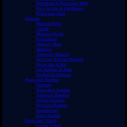
Pelembab & Perawatan Bibir
Face Scrubs & Exfoliators
Perawatan Mata
Makeup
Makeup Bibir
Lipstik
Makeup Wajah
Foundation
Makeup Mata
Maskara
Aksesoris Makeup
Set Kuas & Kuas Makeup
Perawatan Kuku
Set Makeup & Palet
Pembersih Makeup
Perawatan Rambut
Shampo
Perawatan Rambut
Aksesoris Rambut
Styling Rambut
Pewarna Rambut
Kondisioner
Paket Hadiah
Perawatan Tubuh
Losion Tubuh