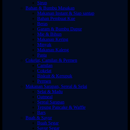
Sirup
Bahan & Bumbu Masakan
Makanan Instant & Siap santap
Bahan Pembuat Kue
Beras
Garam & Bumbu Dapur
Mie & Bihun
Makanan Kering
Minyak
Makanan Kaleng
Pasta
Cokelat, Camilan & Permen
Camilan
Cokelat
Biskuit & Kerupuk
Permen
Makanan Sarapan, Sereal & Selai
Selai & Madu
Oatmeal
Sereal Sarapan
Tepung Pancake & Waffle
Bars
Buah & Sayur
Buah Segar
Sayur Segar