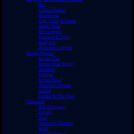
Bra
Celana Dalam
Shapewear
Baju Tidur & Santai
Jubah Tidur
Set Lingerie
Kamisol & Slips
Bodysuit
Aksesori Lingerie
Sepatu Wanita
Sepatu Flat
Sepatu Hak Tinggi
Sneakers
Wedges
Sepatu Boot
Aksesoris Sepatu
Sandal
Sandal & Flip Flop
Aksesoris
Ikat Pinggang
Payung
Topi
Aksesoris Rambut
Scarf
Sarung Tangan