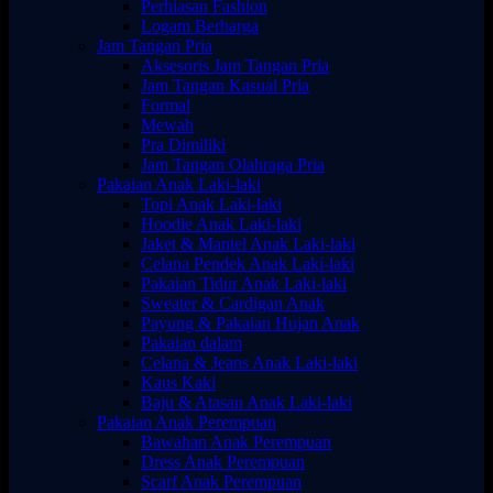
Perhiasan Fashion
Logam Berharga
Jam Tangan Pria
Aksesoris Jam Tangan Pria
Jam Tangan Kasual Pria
Formal
Mewah
Pra Dimiliki
Jam Tangan Olahraga Pria
Pakaian Anak Laki-laki
Topi Anak Laki-laki
Hoodie Anak Laki-laki
Jaket & Mantel Anak Laki-laki
Celana Pendek Anak Laki-laki
Pakaian Tidur Anak Laki-laki
Sweater & Cardigan Anak
Payung & Pakaian Hujan Anak
Pakaian dalam
Celana & Jeans Anak Laki-laki
Kaus Kaki
Baju & Atasan Anak Laki-laki
Pakaian Anak Perempuan
Bawahan Anak Perempuan
Dress Anak Perempuan
Scarf Anak Perempuan