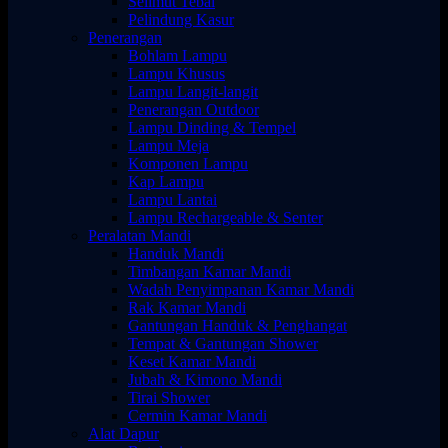
Selimut Tebal
Pelindung Kasur
Penerangan
Bohlam Lampu
Lampu Khusus
Lampu Langit-langit
Penerangan Outdoor
Lampu Dinding & Tempel
Lampu Meja
Komponen Lampu
Kap Lampu
Lampu Lantai
Lampu Rechargeable & Senter
Peralatan Mandi
Handuk Mandi
Timbangan Kamar Mandi
Wadah Penyimpanan Kamar Mandi
Rak Kamar Mandi
Gantungan Handuk & Penghangat
Tempat & Gantungan Shower
Keset Kamar Mandi
Jubah & Kimono Mandi
Tirai Shower
Cermin Kamar Mandi
Alat Dapur