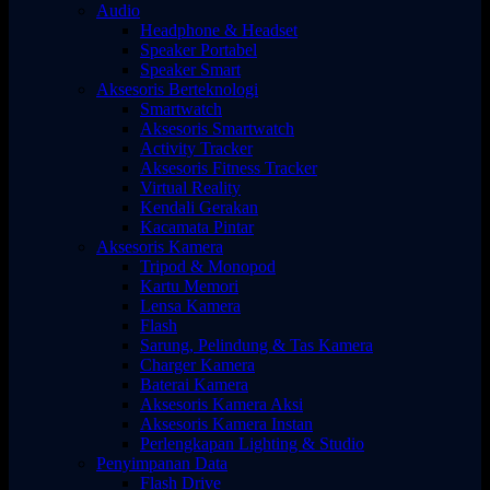
Audio
Headphone & Headset
Speaker Portabel
Speaker Smart
Aksesoris Berteknologi
Smartwatch
Aksesoris Smartwatch
Activity Tracker
Aksesoris Fitness Tracker
Virtual Reality
Kendali Gerakan
Kacamata Pintar
Aksesoris Kamera
Tripod & Monopod
Kartu Memori
Lensa Kamera
Flash
Sarung, Pelindung & Tas Kamera
Charger Kamera
Baterai Kamera
Aksesoris Kamera Aksi
Aksesoris Kamera Instan
Perlengkapan Lighting & Studio
Penyimpanan Data
Flash Drive