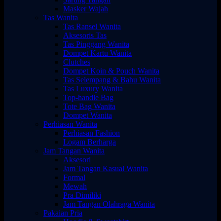
Masker Wajah
Tas Wanita
Tas Ransel Wanita
Aksesoris Tas
Tas Pinggang Wanita
Dompet Kartu Wanita
Clutches
Dompet Koin & Pouch Wanita
Tas Selempang & Bahu Wanita
Tas Luxury Wanita
Top-handle Bag
Tote Bag Wanita
Dompet Wanita
Perhiasan Wanita
Perhiasan Fashion
Logam Berharga
Jam Tangan Wanita
Aksesori
Jam Tangan Kasual Wanita
Formal
Mewah
Pra Dimiliki
Jam Tangan Olahraga Wanita
Pakaian Pria