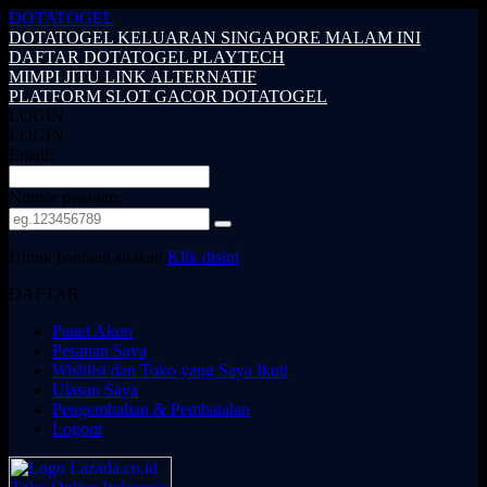
DOTATOGEL
DOTATOGEL KELUARAN SINGAPORE MALAM INI
DAFTAR DOTATOGEL PLAYTECH
MIMPI JITU LINK ALTERNATIF
PLATFORM SLOT GACOR DOTATOGEL
LOGIN
LOGIN
Email:
Nomor pesanan:
Untuk bantuan silakan,
Klik disini
DAFTAR
Panel Akun
Pesanan Saya
Wishlist dan Toko yang Saya Ikuti
Ulasan Saya
Pengembalian & Pembatalan
Logout