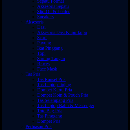
Sepatu Formal
Aksesoris Sepatu
Slip-On & Loafer
Sneakers
Aksesoris
Dasi
Aksesoris Dasi Kupu-kupu
Scarf
Payung
Ikat Pinggang
Topi
Sarung Tangan
Braces
Face Mask
Tas Pria
Tas Ransel Pria
Tas Laptop Jinjing
Dompet Kartu Pria
Dompet Koin & Pouch Pria
Tas Selempang Pria
Tas Laptop Bahu & Messenger
Tote Bag Pria
Tas Pinggang
Dompet Pria
Perhiasan Pria