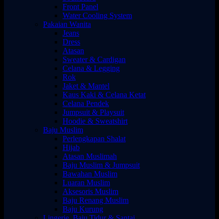
Front Panel
Water Cooling System
Pakaian Wanita
Jeans
Dress
Atasan
Sweater & Cardigan
Celana & Legging
Rok
Jaket & Mantel
Kaus Kaki & Celana Ketat
Celana Pendek
Jumpsuit & Playsuit
Hoodie & Sweatshirt
Baju Muslim
Perlengkapan Shalat
Hijab
Atasan Muslimah
Baju Muslim & Jumpsuit
Bawahan Muslim
Luaran Muslim
Aksesoris Muslim
Baju Renang Muslim
Baju Kurung
Lingerie, Baju Tidur & Santai