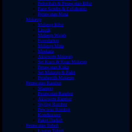
Pelembab & Perawatan Bibir
Face Scrubs & Exfoliators
Perawatan Mata
Makeup
Makeup Bibir
Lipstik
Makeup Wajah
Foundation
Makeup Mata
Maskara
Aksesoris Makeup
Set Kuas & Kuas Makeup
Perawatan Kuku
Set Makeup & Palet
Pembersih Makeup
Perawatan Rambut
Shampo
Perawatan Rambut
Aksesoris Rambut
Styling Rambut
Pewarna Rambut
Kondisioner
Paket Hadiah
Perawatan Tubuh
Losion Tubuh