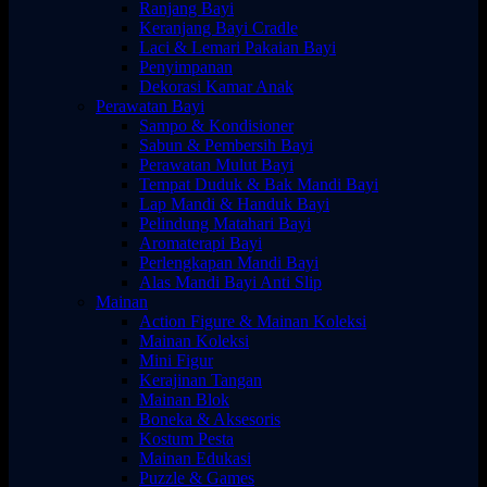
Ranjang Bayi
Keranjang Bayi Cradle
Laci & Lemari Pakaian Bayi
Penyimpanan
Dekorasi Kamar Anak
Perawatan Bayi
Sampo & Kondisioner
Sabun & Pembersih Bayi
Perawatan Mulut Bayi
Tempat Duduk & Bak Mandi Bayi
Lap Mandi & Handuk Bayi
Pelindung Matahari Bayi
Aromaterapi Bayi
Perlengkapan Mandi Bayi
Alas Mandi Bayi Anti Slip
Mainan
Action Figure & Mainan Koleksi
Mainan Koleksi
Mini Figur
Kerajinan Tangan
Mainan Blok
Boneka & Aksesoris
Kostum Pesta
Mainan Edukasi
Puzzle & Games