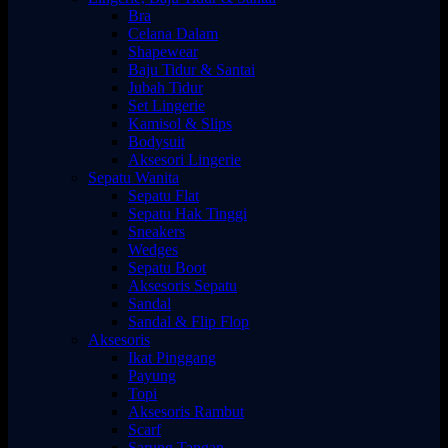
Bra
Celana Dalam
Shapewear
Baju Tidur & Santai
Jubah Tidur
Set Lingerie
Kamisol & Slips
Bodysuit
Aksesori Lingerie
Sepatu Wanita
Sepatu Flat
Sepatu Hak Tinggi
Sneakers
Wedges
Sepatu Boot
Aksesoris Sepatu
Sandal
Sandal & Flip Flop
Aksesoris
Ikat Pinggang
Payung
Topi
Aksesoris Rambut
Scarf
Sarung Tangan