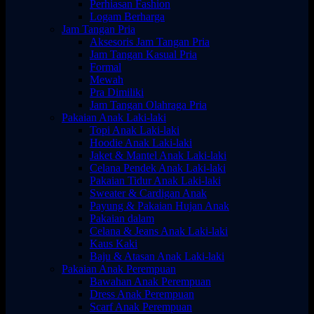
Perhiasan Fashion
Logam Berharga
Jam Tangan Pria
Aksesoris Jam Tangan Pria
Jam Tangan Kasual Pria
Formal
Mewah
Pra Dimiliki
Jam Tangan Olahraga Pria
Pakaian Anak Laki-laki
Topi Anak Laki-laki
Hoodie Anak Laki-laki
Jaket & Mantel Anak Laki-laki
Celana Pendek Anak Laki-laki
Pakaian Tidur Anak Laki-laki
Sweater & Cardigan Anak
Payung & Pakaian Hujan Anak
Pakaian dalam
Celana & Jeans Anak Laki-laki
Kaus Kaki
Baju & Atasan Anak Laki-laki
Pakaian Anak Perempuan
Bawahan Anak Perempuan
Dress Anak Perempuan
Scarf Anak Perempuan