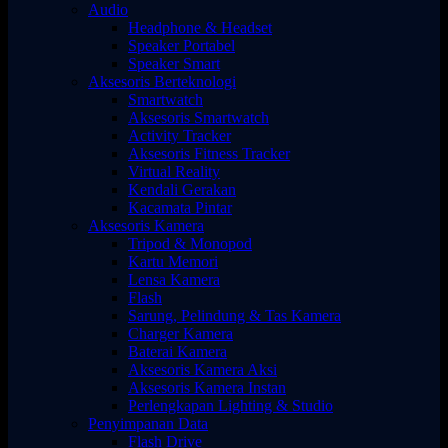
Audio
Headphone & Headset
Speaker Portabel
Speaker Smart
Aksesoris Berteknologi
Smartwatch
Aksesoris Smartwatch
Activity Tracker
Aksesoris Fitness Tracker
Virtual Reality
Kendali Gerakan
Kacamata Pintar
Aksesoris Kamera
Tripod & Monopod
Kartu Memori
Lensa Kamera
Flash
Sarung, Pelindung & Tas Kamera
Charger Kamera
Baterai Kamera
Aksesoris Kamera Aksi
Aksesoris Kamera Instan
Perlengkapan Lighting & Studio
Penyimpanan Data
Flash Drive