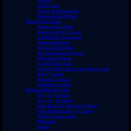
Stroller
Soft Carrier
Sampo & Kondisioner
Perawatan Kulit Bayi
Popok Sekali Pakai
Popok Sekali Pakai
Popok Kain & Aksesori
Lap Bayi & Penyangga
Perawatan Popok
Krim & Salep Bayi
Tas Perlengkapan Popok
Meja Ganti Popok
Cover Popok Kain
Lapisan Penyerap & Liner Popok Kain
Potty Training
Bangku Langkah
Detergent Laundry
Makanan Bayi & Balita
Bayi (0 - 6 bulan)
Bayi (6 - 12 bulan)
Susu Batita (1- dibawah 3 tahun)
Susu Pertumbuhan (>3Tahun)
Nutrisi Khusus Anak
Minuman
Sereal