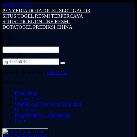
DOTATOGEL
PENYEDIA DOTATOGEL SLOT GACOR
SITUS TOGEL RESMI TERPERCAYA
SITUS TOGEL ONLINE RESMI
DOTATOGEL PREDIKSI CHINA
LOGIN
LOGIN
Email:
Nomor pesanan:
Untuk bantuan silakan,
Klik disini
DAFTAR
Panel Akun
Pesanan Saya
Wishlist dan Toko yang Saya Ikuti
Ulasan Saya
Pengembalian & Pembatalan
Logout