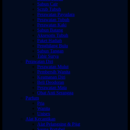
Sabun Cair
Scrub Tubuh
Perawatan Payudara
Perawatan Tubuh
Perawatan Kaki
Sabun Batang
Aksesoris Tubuh
Paket Hadiah
Penghilang Bulu
Sabun Tangan
Tabir Surya
Perawatan Diri
Perawatan Mulut
Pembersih Wanita
Keamanan Diri
Beli Deodoran
Perawatan Mata
Obat Anti Serangga
Parfum
Pria
Wanita
Unisex
Alat Kecantikan
Alat Pelangsing & Pijat
Sauna Portabel