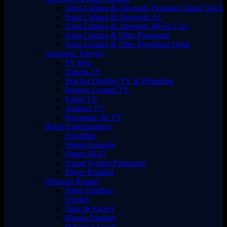
Suku Cadang & Aksesoris Peralatan Dapur Kecil
Suku Cadang & Aksesoris AC
Suku Cadang & Aksesoris Mesin Cuci
Suku Cadang & Filter Pengganti
Suku Cadang & Filter Penghisap Debu
Aksesoris Televisi
TV Box
Antena TV
Bracket Dinding TV & Pelindung
Remote Control TV
Kabel TV
Adaptor TV
Kacamata 3D TV
Home Entertainment
Soundbar
Sistem Karaoke
Sistem Hi-Fi
Sound System Panggung
Player Portabel
Dekorasi Rumah
Stiker Dinding
Gorden
Tikar & Karpet
Hiasan Dinding
Dekorasi Aksen