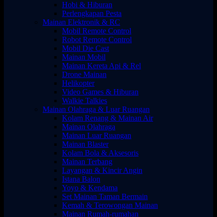
Hobi & Hiburan
Perlengkapan Pesta
Mainan Elektronik & RC
Mobil Remote Control
Robot Remote Control
Mobil Die Cast
Mainan Mobil
Mainan Kereta Api & Rel
Drone Mainan
Helikopter
Video Games & Hiburan
Walkie Talkies
Mainan Olahraga & Luar Ruangan
Kolam Renang & Mainan Air
Mainan Olahraga
Mainan Luar Ruangan
Mainan Blaster
Kolam Bola & Aksesoris
Mainan Terbang
Layangan & Kincir Angin
Istana Balon
Yoyo & Kendama
Set Mainan Taman Bermain
Kemah & Terowongan Mainan
Mainan Rumah-rumahan