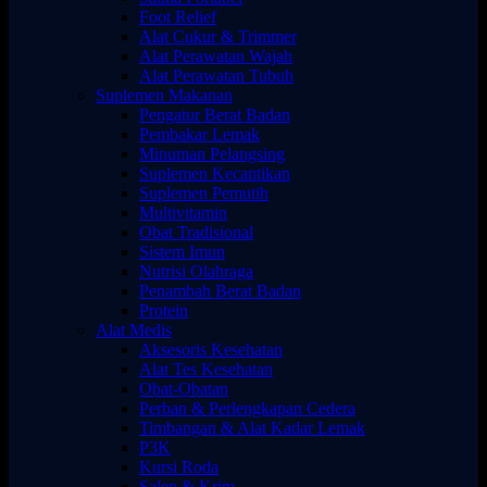
Foot Relief
Alat Cukur & Trimmer
Alat Perawatan Wajah
Alat Perawatan Tubuh
Suplemen Makanan
Pengatur Berat Badan
Pembakar Lemak
Minuman Pelangsing
Suplemen Kecantikan
Suplemen Pemutih
Multivitamin
Obat Tradisional
Sistem Imun
Nutrisi Olahraga
Penambah Berat Badan
Protein
Alat Medis
Aksesoris Kesehatan
Alat Tes Kesehatan
Obat-Obatan
Perban & Perlengkapan Cedera
Timbangan & Alat Kadar Lemak
P3K
Kursi Roda
Salep & Krim