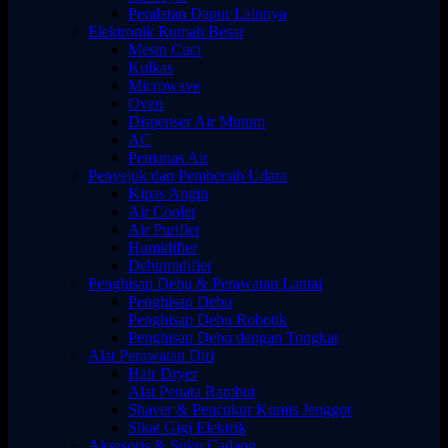
Peralatan Dapur Lainnya
Elektronik Rumah Besar
Mesin Cuci
Kulkas
Microwave
Oven
Dispenser Air Minum
AC
Pemanas Air
Penyejuk dan Pembersih Udara
Kipas Angin
Air Cooler
Air Purifier
Humidifier
Dehumidifier
Penghisap Debu & Perawatan Lantai
Penghisap Debu
Penghisap Debu Robotik
Penghisap Debu dengan Tongkat
Alat Perawatan Diri
Hair Dryer
Alat Penata Rambut
Shaver & Pencukur Kumis Jenggot
Sikat Gigi Elektrik
Aksesoris & Suku Cadang