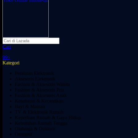
Cari
99+
Kategori
Peralatan Elektronik
Aksesoris Elektronik
Fashion & Aksesoris Wanita
Fashion & Aksesoris Pria
Fashion & Aksesoris Anak
Kesehatan & Kecantikan
Bayi & Mainan
TV & Elektronik Rumah
Keperluan Rumah & Gaya Hidup
Kebutuhan Rumah Tangga
Olahraga & Outdoor
Otomotif