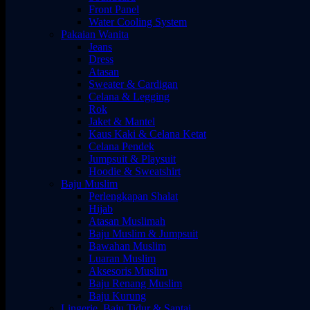
Front Panel
Water Cooling System
Pakaian Wanita
Jeans
Dress
Atasan
Sweater & Cardigan
Celana & Legging
Rok
Jaket & Mantel
Kaus Kaki & Celana Ketat
Celana Pendek
Jumpsuit & Playsuit
Hoodie & Sweatshirt
Baju Muslim
Perlengkapan Shalat
Hijab
Atasan Muslimah
Baju Muslim & Jumpsuit
Bawahan Muslim
Luaran Muslim
Aksesoris Muslim
Baju Renang Muslim
Baju Kurung
Lingerie, Baju Tidur & Santai