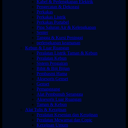
Kabel & Perlengkapan Elektrik
Pengecatan & Dekorasi
Perkakas
Perkakas Listrik
Perkakas Portabel
Pipa Saluran Air & Kelengkapan
Senter
Tangga & Kursi Peninggi
perlengkapan keamanan
Kebun & Luar Ruangan
Peralatan Listrik Taman & Kebun
Peralatan Kebun
Sistem Pengairan
Bibit & Biji Bijian
Pembasmi Hama
Aksesoris Genset
Genset
Pemanggang
Alat Pembunuh Serangga
Aksesoris Luar Ruangan
Taman & Kebun
Alat Tulis & Kerajinan
Peralatan Kesenian dan Kerajinan
Peralatan Mewarnai dan Copic
Kerajinan Umum