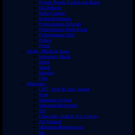
Pernak Pernik Hadiah dan Kado
Tas Belanja
Buku Catatan
Kertas Komputer
Perlengkapan Sekolah
Perlengkapan Meja Kerja
Perlengkapan Jahit
Pulpen
Pensil
Media, Musik & Buku
Instrumen Musik
Buku
Musik
Majalah
Film
Minuman
UHT, Susu & Susu Bubuk
Kopi
Minuman Serbuk
Minuman Berenergi
Teh
Chocolate, Malt & Hot Cereals
Air Mineral
Minuman Berkarbonasi
Jus