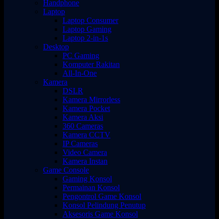
Handphone
Laptop
Laptop Consumer
Laptop Gaming
Laptop 2-in-1s
Desktop
PC Gaming
Komputer Rakitan
All-In-One
Kamera
DSLR
Kamera Mirrorless
Kamera Pocket
Kamera Aksi
360 Cameras
Kamera CCTV
IP Cameras
Video Camera
Kamera Instan
Game Console
Gaming Konsol
Permainan Konsol
Pengontrol Game Konsol
Konsol Pelindung Penutup
Aksesoris Game Konsol