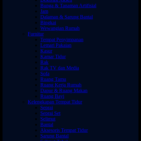
Bunga & Tanaman Artifisial
Jam
Dalaman & Sarung Bantal
Bingkai
Wewangian Rumah
Furnitur
Tempat Penyimpanan
Lemari Pakaian
Kasur
Kamar Tidur
Rak
Rak TV dan Media
Sofa
Ruang Tamu
Ruang Kerja Rumah
Dapur & Ruang Makan
Ruang Bayi
Kelengkapan Tempat Tidur
Seprai
Seprai Set
Selimut
Bantal
Aksesoris Tempat Tidur
Sarung Bantal