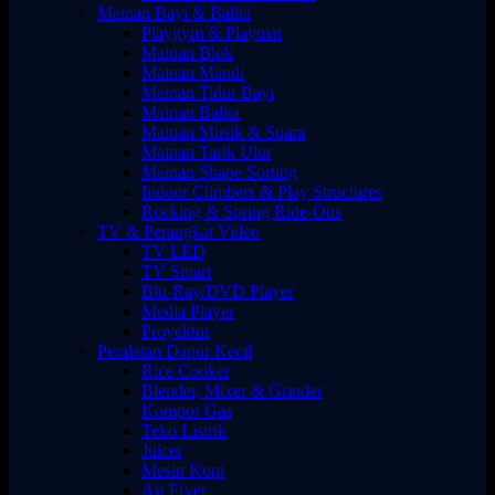
Mainan Bayi & Balita
Playgym & Playmat
Mainan Blok
Mainan Mandi
Mainan Tidur Bayi
Mainan Balita
Mainan Musik & Suara
Mainan Tarik Ulur
Mainan Shape Sorting
Indoor Climbers & Play Structures
Rocking & Spring Ride-Ons
TV & Perangkat Video
TV LED
TV Smart
Blu-Ray/DVD Player
Media Player
Proyektor
Peralatan Dapur Kecil
Rice Cooker
Blender, Mixer & Grinder
Kompor Gas
Teko Listrik
Juicer
Mesin Kopi
Air Fryer