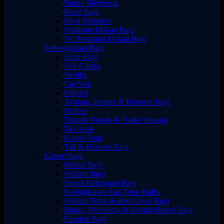
Bantal Menyusui
Kursi Bayi
Food Blenders
Peralatan Makan Bayi
Set Peralatan Makan Bayi
Perlengkapan Bayi
Sling Bayi
Soft Carrier
Stroller
Car Seat
Playard
Ayunan, Jumper & Bouncer Bayi
Walker
Tempat Duduk & Trailer Sepeda
Tas Anak
Koper Anak
Tali & Harness Bayi
Kamar Bayi
Matras Bayi
Selimut Bayi
Seprai Keranjang Bayi
Kelengkapan Alat Tidur Balita
Selimut Tebal & Bed Cover Bayi
Bantal, Pelindung & Sarung Bantal Bayi
Furnitur Bayi