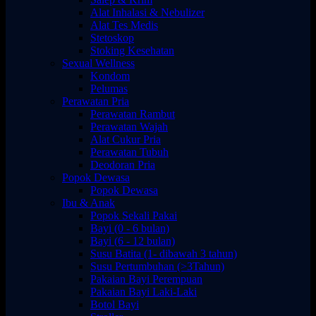
Alat Inhalasi & Nebulizer
Alat Tes Medis
Stetoskop
Stoking Kesehatan
Sexual Wellness
Kondom
Pelumas
Perawatan Pria
Perawatan Rambut
Perawatan Wajah
Alat Cukur Pria
Perawatan Tubuh
Deodoran Pria
Popok Dewasa
Popok Dewasa
Ibu & Anak
Popok Sekali Pakai
Bayi (0 - 6 bulan)
Bayi (6 - 12 bulan)
Susu Batita (1- dibawah 3 tahun)
Susu Pertumbuhan (>3Tahun)
Pakaian Bayi Perempuan
Pakaian Bayi Laki-Laki
Botol Bayi