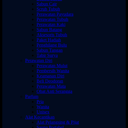
Sabun Cair
Scrub Tubuh
Perawatan Payudara
Perawatan Tubuh
Perawatan Kaki
Sabun Batang
Aksesoris Tubuh
Paket Hadiah
Penghilang Bulu
Sabun Tangan
Tabir Surya
Perawatan Diri
Perawatan Mulut
Pembersih Wanita
Keamanan Diri
Beli Deodoran
Perawatan Mata
Obat Anti Serangga
Parfum
Pria
Wanita
Unisex
Alat Kecantikan
Alat Pelangsing & Pijat
Sauna Portabel