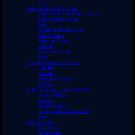
Sirup
Bahan & Bumbu Masakan
Makanan Instant & Siap santap
Bahan Pembuat Kue
Beras
Garam & Bumbu Dapur
Mie & Bihun
Makanan Kering
Minyak
Makanan Kaleng
Pasta
Cokelat, Camilan & Permen
Camilan
Cokelat
Biskuit & Kerupuk
Permen
Makanan Sarapan, Sereal & Selai
Selai & Madu
Oatmeal
Sereal Sarapan
Tepung Pancake & Waffle
Bars
Buah & Sayur
Buah Segar
Sayur Segar