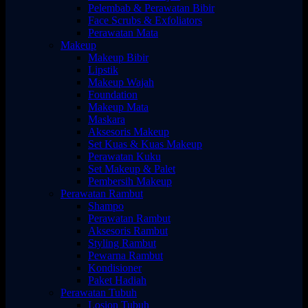
Pelembab & Perawatan Bibir
Face Scrubs & Exfoliators
Perawatan Mata
Makeup
Makeup Bibir
Lipstik
Makeup Wajah
Foundation
Makeup Mata
Maskara
Aksesoris Makeup
Set Kuas & Kuas Makeup
Perawatan Kuku
Set Makeup & Palet
Pembersih Makeup
Perawatan Rambut
Shampo
Perawatan Rambut
Aksesoris Rambut
Styling Rambut
Pewarna Rambut
Kondisioner
Paket Hadiah
Perawatan Tubuh
Losion Tubuh