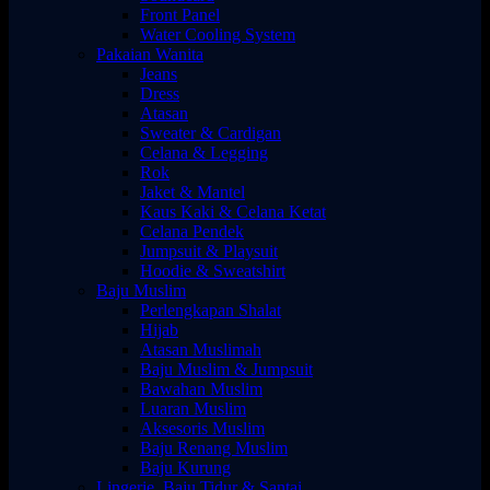
Front Panel
Water Cooling System
Pakaian Wanita
Jeans
Dress
Atasan
Sweater & Cardigan
Celana & Legging
Rok
Jaket & Mantel
Kaus Kaki & Celana Ketat
Celana Pendek
Jumpsuit & Playsuit
Hoodie & Sweatshirt
Baju Muslim
Perlengkapan Shalat
Hijab
Atasan Muslimah
Baju Muslim & Jumpsuit
Bawahan Muslim
Luaran Muslim
Aksesoris Muslim
Baju Renang Muslim
Baju Kurung
Lingerie, Baju Tidur & Santai