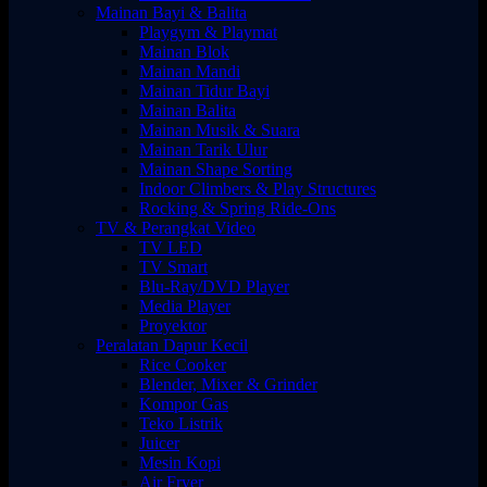
Mainan Bayi & Balita
Playgym & Playmat
Mainan Blok
Mainan Mandi
Mainan Tidur Bayi
Mainan Balita
Mainan Musik & Suara
Mainan Tarik Ulur
Mainan Shape Sorting
Indoor Climbers & Play Structures
Rocking & Spring Ride-Ons
TV & Perangkat Video
TV LED
TV Smart
Blu-Ray/DVD Player
Media Player
Proyektor
Peralatan Dapur Kecil
Rice Cooker
Blender, Mixer & Grinder
Kompor Gas
Teko Listrik
Juicer
Mesin Kopi
Air Fryer