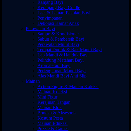
Ranjang Bayi
Keranjang Bayi Cradle
Laci & Lemari Pakaian Bayi
Penyimpanan
Dekorasi Kamar Anak
Perawatan Bayi
Sampo & Kondisioner
Sabun & Pembersih Bayi
Perawatan Mulut Bayi
Tempat Duduk & Bak Mandi Bayi
Lap Mandi & Handuk Bayi
Pelindung Matahari Bayi
Aromaterapi Bayi
Perlengkapan Mandi Bayi
Alas Mandi Bayi Anti Slip
Mainan
Action Figure & Mainan Koleksi
Mainan Koleksi
Mini Figur
Kerajinan Tangan
Mainan Blok
Boneka & Aksesoris
Kostum Pesta
Mainan Edukasi
Puzzle & Games