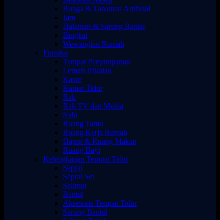
Bunga & Tanaman Artifisial
Jam
Dalaman & Sarung Bantal
Bingkai
Wewangian Rumah
Furnitur
Tempat Penyimpanan
Lemari Pakaian
Kasur
Kamar Tidur
Rak
Rak TV dan Media
Sofa
Ruang Tamu
Ruang Kerja Rumah
Dapur & Ruang Makan
Ruang Bayi
Kelengkapan Tempat Tidur
Seprai
Seprai Set
Selimut
Bantal
Aksesoris Tempat Tidur
Sarung Bantal