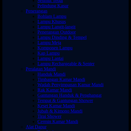
Selimut Tebal
Pelindung Kasur
Penerangan
Bohlam Lampu
Lampu Khusus
Lampu Langit-langit
Penerangan Outdoor
Lampu Dinding & Tempel
Lampu Meja
Komponen Lampu
Kap Lampu
Lampu Lantai
Lampu Rechargeable & Senter
Peralatan Mandi
Handuk Mandi
Timbangan Kamar Mandi
Wadah Penyimpanan Kamar Mandi
Rak Kamar Mandi
Gantungan Handuk & Penghangat
Tempat & Gantungan Shower
Keset Kamar Mandi
Jubah & Kimono Mandi
Tirai Shower
Cermin Kamar Mandi
Alat Dapur