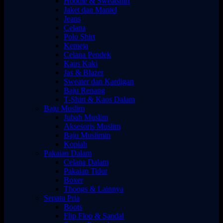
Hoodie & Sweatshirt
Jaket dan Mantel
Jeans
Celana
Polo Shirt
Kemeja
Celana Pendek
Kaus Kaki
Jas & Blazer
Sweater dan Kardigan
Baju Renang
T-Shirt & Kaos Dalam
Baju Muslim
Jubah Muslim
Aksesoris Muslim
Baju Muslimin
Kopiah
Pakaian Dalam
Celana Dalam
Pakaian Tidur
Boxer
Thongs & Lainnya
Sepatu Pria
Boots
Flip Flop & Sandal