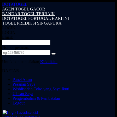
DOTATOGEL
AGEN TOGEL GACOR
BANDAR TOGEL TERBAIK
DOTATOGEL PORTUGAL HARI INI
TOGEL PREDIKSI SINGAPURA
LOGIN
LOGIN
Email:
Nomor pesanan:
Untuk bantuan silakan,
Klik disini
DAFTAR
Panel Akun
Pesanan Saya
Wishlist dan Toko yang Saya Ikuti
Ulasan Saya
Pengembalian & Pembatalan
Logout