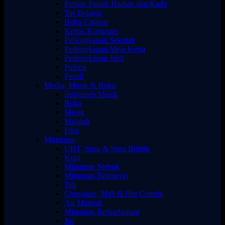
Pernak Pernik Hadiah dan Kado
Tas Belanja
Buku Catatan
Kertas Komputer
Perlengkapan Sekolah
Perlengkapan Meja Kerja
Perlengkapan Jahit
Pulpen
Pensil
Media, Musik & Buku
Instrumen Musik
Buku
Musik
Majalah
Film
Minuman
UHT, Susu & Susu Bubuk
Kopi
Minuman Serbuk
Minuman Berenergi
Teh
Chocolate, Malt & Hot Cereals
Air Mineral
Minuman Berkarbonasi
Jus