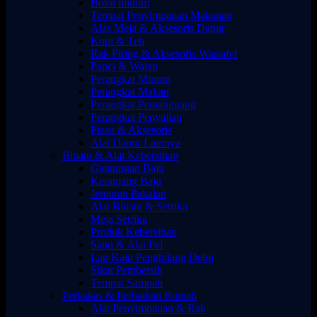
Botol minum
Tempat Penyimpanan Makanan
Alas Meja & Aksesoris Dapur
Kopi & Teh
Rak Piring & Aksesoris Wastafel
Panci & Wajan
Perangkat Minum
Perangkat Makan
Perangkat Pemanggang
Perangkat Penyajian
Pisau & Aksesoris
Alat Dapur Lainnya
Binatu & Alat Kebersihan
Gantungan Baju
Keranjang Baju
Jemuran Pakaian
Alat Binatu & Setrika
Meja Setrika
Produk Kebersihan
Sapu & Alat Pel
Lap Kain Penghilang Debu
Sikat Pembersih
Tempat Sampah
Perkakas & Perbaikan Rumah
Alat Penyimpanan & Rak