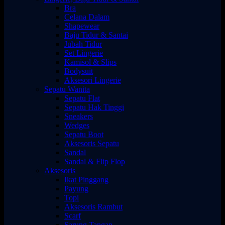
Bra
Celana Dalam
Shapewear
Baju Tidur & Santai
Jubah Tidur
Set Lingerie
Kamisol & Slips
Bodysuit
Aksesori Lingerie
Sepatu Wanita
Sepatu Flat
Sepatu Hak Tinggi
Sneakers
Wedges
Sepatu Boot
Aksesoris Sepatu
Sandal
Sandal & Flip Flop
Aksesoris
Ikat Pinggang
Payung
Topi
Aksesoris Rambut
Scarf
Sarung Tangan