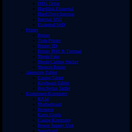
OTG Drive
Harddisk Eksternal
Hard Drive Internal
Internal SSD
Eksternal SSD
Printer
Printer
Tinta Printer
Printer 3D
Printer POS & Thermal
Mesin Faks
Mesin Cutting Sticker
Memori Printer
Aksesoris Tablet
Casing Tablet
Keyboard Tablet
Pen Stylus Tablet
Komponen Komputer
RAM
Motherboard
Prosesor
Kartu Grafis
Casing Komputer
Power Supply Unit
Soundcard