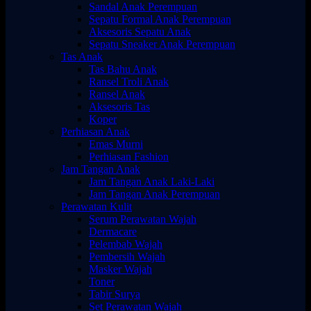
Sandal Anak Perempuan
Sepatu Formal Anak Perempuan
Aksesoris Sepatu Anak
Sepatu Sneaker Anak Perempuan
Tas Anak
Tas Bahu Anak
Ransel Troli Anak
Ransel Anak
Aksesoris Tas
Koper
Perhiasan Anak
Emas Murni
Perhiasan Fashion
Jam Tangan Anak
Jam Tangan Anak Laki-Laki
Jam Tangan Anak Perempuan
Perawatan Kulit
Serum Perawatan Wajah
Dermacare
Pelembab Wajah
Pembersih Wajah
Masker Wajah
Toner
Tabir Surya
Set Perawatan Wajah