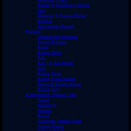
Bunga & Tanaman Artifisial
Jam
Dalaman & Sarung Bantal
Bingkai
Wewangian Rumah
Furnitur
Tempat Penyimpanan
Lemari Pakaian
Kasur
Kamar Tidur
Rak
Rak TV dan Media
Sofa
Ruang Tamu
Ruang Kerja Rumah
Dapur & Ruang Makan
Ruang Bayi
Kelengkapan Tempat Tidur
Seprai
Seprai Set
Selimut
Bantal
Aksesoris Tempat Tidur
Sarung Bantal