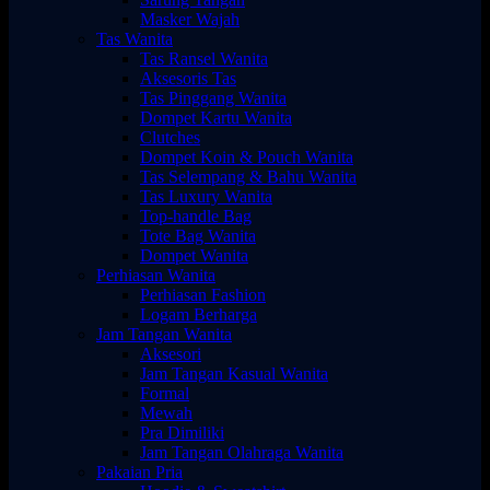
Masker Wajah
Tas Wanita
Tas Ransel Wanita
Aksesoris Tas
Tas Pinggang Wanita
Dompet Kartu Wanita
Clutches
Dompet Koin & Pouch Wanita
Tas Selempang & Bahu Wanita
Tas Luxury Wanita
Top-handle Bag
Tote Bag Wanita
Dompet Wanita
Perhiasan Wanita
Perhiasan Fashion
Logam Berharga
Jam Tangan Wanita
Aksesori
Jam Tangan Kasual Wanita
Formal
Mewah
Pra Dimiliki
Jam Tangan Olahraga Wanita
Pakaian Pria