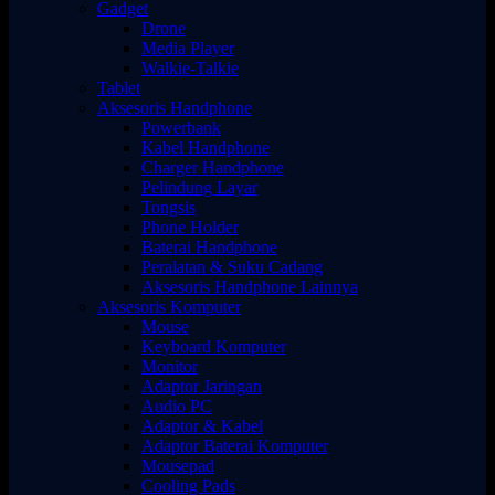
Gadget
Drone
Media Player
Walkie-Talkie
Tablet
Aksesoris Handphone
Powerbank
Kabel Handphone
Charger Handphone
Pelindung Layar
Tongsis
Phone Holder
Baterai Handphone
Peralatan & Suku Cadang
Aksesoris Handphone Lainnya
Aksesoris Komputer
Mouse
Keyboard Komputer
Monitor
Adaptor Jaringan
Audio PC
Adaptor & Kabel
Adaptor Baterai Komputer
Mousepad
Cooling Pads