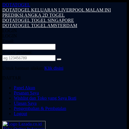
DOTATOGEL
DOTATOGEL KELUARAN LIVERPOOL MALAM INI
PREDIKSI ANGKA 2D TOGEL
DOTATOGEL TOGEL SINGAPORE
DOTATOGEL TOGEL AMSTERDAM
LOGIN
LOGIN
Email:
Nomor pesanan:
Untuk bantuan silakan,
Klik disini
DAFTAR
Panel Akun
Pesanan Saya
Wishlist dan Toko yang Saya Ikuti
Ulasan Saya
Pengembalian & Pembatalan
Logout