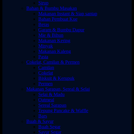
Sirup
Bahan & Bumbu Masakan
Makanan Instant & Siap santap
Bahan Pembuat Kue
Beras
Garam & Bumbu Dapur
Mie & Bihun
Makanan Kering
Minyak
Makanan Kaleng
Pasta
Cokelat, Camilan & Permen
Camilan
Cokelat
Biskuit & Kerupuk
Permen
Makanan Sarapan, Sereal & Selai
Selai & Madu
Oatmeal
Sereal Sarapan
Tepung Pancake & Waffle
Bars
Buah & Sayur
Buah Segar
Sayur Segar