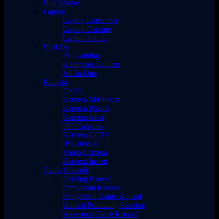
Handphone
Laptop
Laptop Consumer
Laptop Gaming
Laptop 2-in-1s
Desktop
PC Gaming
Komputer Rakitan
All-In-One
Kamera
DSLR
Kamera Mirrorless
Kamera Pocket
Kamera Aksi
360 Cameras
Kamera CCTV
IP Cameras
Video Camera
Kamera Instan
Game Console
Gaming Konsol
Permainan Konsol
Pengontrol Game Konsol
Konsol Pelindung Penutup
Aksesoris Game Konsol