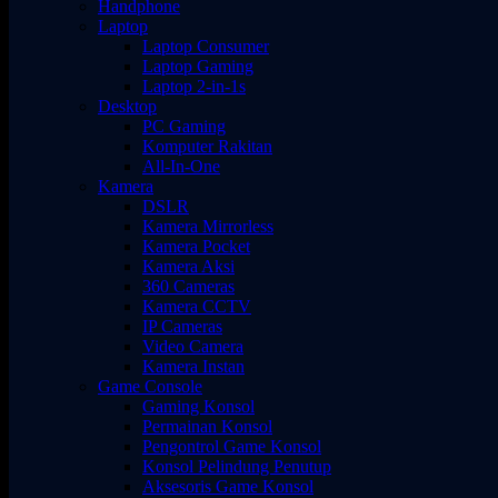
Handphone
Laptop
Laptop Consumer
Laptop Gaming
Laptop 2-in-1s
Desktop
PC Gaming
Komputer Rakitan
All-In-One
Kamera
DSLR
Kamera Mirrorless
Kamera Pocket
Kamera Aksi
360 Cameras
Kamera CCTV
IP Cameras
Video Camera
Kamera Instan
Game Console
Gaming Konsol
Permainan Konsol
Pengontrol Game Konsol
Konsol Pelindung Penutup
Aksesoris Game Konsol