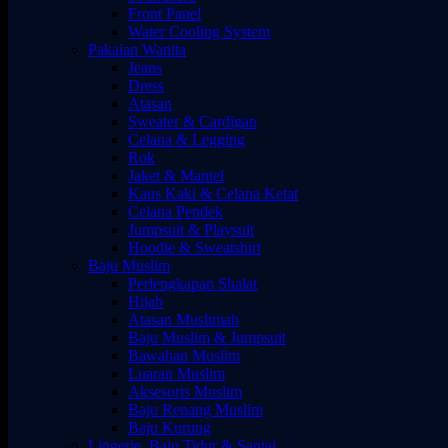
Front Panel
Water Cooling System
Pakaian Wanita
Jeans
Dress
Atasan
Sweater & Cardigan
Celana & Legging
Rok
Jaket & Mantel
Kaus Kaki & Celana Ketat
Celana Pendek
Jumpsuit & Playsuit
Hoodie & Sweatshirt
Baju Muslim
Perlengkapan Shalat
Hijab
Atasan Muslimah
Baju Muslim & Jumpsuit
Bawahan Muslim
Luaran Muslim
Aksesoris Muslim
Baju Renang Muslim
Baju Kurung
Lingerie, Baju Tidur & Santai