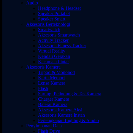
Audio
Headphone & Headset
Speaker Portabel
Speaker Smart
Aksesoris Berteknologi
Smartwatch
Aksesoris Smartwatch
Activity Tracker
Aksesoris Fitness Tracker
Virtual Reality
Kendali Gerakan
Kacamata Pintar
Aksesoris Kamera
Tripod & Monopod
Kartu Memori
Lensa Kamera
Flash
Sarung, Pelindung & Tas Kamera
Charger Kamera
Baterai Kamera
Aksesoris Kamera Aksi
Aksesoris Kamera Instan
Perlengkapan Lighting & Studio
Penyimpanan Data
Flash Drive