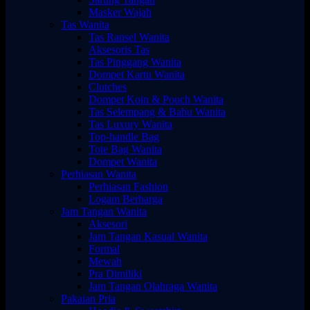
Masker Wajah
Tas Wanita
Tas Ransel Wanita
Aksesoris Tas
Tas Pinggang Wanita
Dompet Kartu Wanita
Clutches
Dompet Koin & Pouch Wanita
Tas Selempang & Bahu Wanita
Tas Luxury Wanita
Top-handle Bag
Tote Bag Wanita
Dompet Wanita
Perhiasan Wanita
Perhiasan Fashion
Logam Berharga
Jam Tangan Wanita
Aksesori
Jam Tangan Kasual Wanita
Formal
Mewah
Pra Dimiliki
Jam Tangan Olahraga Wanita
Pakaian Pria