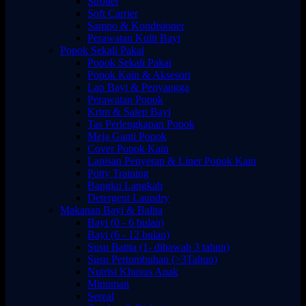
Stroller
Soft Carrier
Sampo & Kondisioner
Perawatan Kulit Bayi
Popok Sekali Pakai
Popok Sekali Pakai
Popok Kain & Aksesori
Lap Bayi & Penyangga
Perawatan Popok
Krim & Salep Bayi
Tas Perlengkapan Popok
Meja Ganti Popok
Cover Popok Kain
Lapisan Penyerap & Liner Popok Kain
Potty Training
Bangku Langkah
Detergent Laundry
Makanan Bayi & Balita
Bayi (0 - 6 bulan)
Bayi (6 - 12 bulan)
Susu Batita (1- dibawah 3 tahun)
Susu Pertumbuhan (>3Tahun)
Nutrisi Khusus Anak
Minuman
Sereal