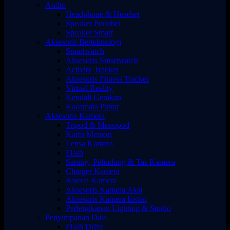
Audio
Headphone & Headset
Speaker Portabel
Speaker Smart
Aksesoris Berteknologi
Smartwatch
Aksesoris Smartwatch
Activity Tracker
Aksesoris Fitness Tracker
Virtual Reality
Kendali Gerakan
Kacamata Pintar
Aksesoris Kamera
Tripod & Monopod
Kartu Memori
Lensa Kamera
Flash
Sarung, Pelindung & Tas Kamera
Charger Kamera
Baterai Kamera
Aksesoris Kamera Aksi
Aksesoris Kamera Instan
Perlengkapan Lighting & Studio
Penyimpanan Data
Flash Drive