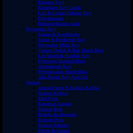
Ranjang Bayi
Keranjang Bayi Cradle
Laci & Lemari Pakaian Bayi
Penyimpanan
Dekorasi Kamar Anak
Perawatan Bayi
Sampo & Kondisioner
Sabun & Pembersih Bayi
Perawatan Mulut Bayi
Tempat Duduk & Bak Mandi Bayi
Lap Mandi & Handuk Bayi
Pelindung Matahari Bayi
Aromaterapi Bayi
Perlengkapan Mandi Bayi
Alas Mandi Bayi Anti Slip
Mainan
Action Figure & Mainan Koleksi
Mainan Koleksi
Mini Figur
Kerajinan Tangan
Mainan Blok
Boneka & Aksesoris
Kostum Pesta
Mainan Edukasi
Puzzle & Games