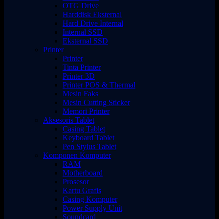
OTG Drive
Harddisk Eksternal
Hard Drive Internal
Internal SSD
Eksternal SSD
Printer
Printer
Tinta Printer
Printer 3D
Printer POS & Thermal
Mesin Faks
Mesin Cutting Sticker
Memori Printer
Aksesoris Tablet
Casing Tablet
Keyboard Tablet
Pen Stylus Tablet
Komponen Komputer
RAM
Motherboard
Prosesor
Kartu Grafis
Casing Komputer
Power Supply Unit
Soundcard