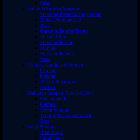
Sirup
Bahan & Bumbu Masakan
Makanan Instant & Siap santap
Bahan Pembuat Kue
Beras
Garam & Bumbu Dapur
Mie & Bihun
Makanan Kering
Minyak
Makanan Kaleng
Pasta
Cokelat, Camilan & Permen
Camilan
Cokelat
Biskuit & Kerupuk
Permen
Makanan Sarapan, Sereal & Selai
Selai & Madu
Oatmeal
Sereal Sarapan
Tepung Pancake & Waffle
Bars
Buah & Sayur
Buah Segar
Sayur Segar