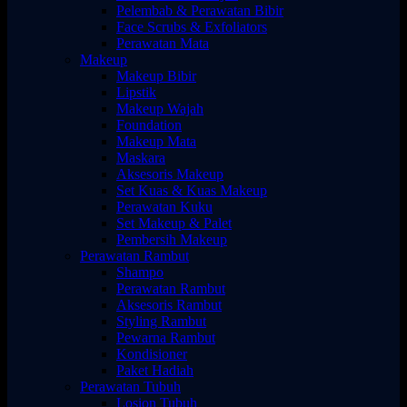
Pelembab & Perawatan Bibir
Face Scrubs & Exfoliators
Perawatan Mata
Makeup
Makeup Bibir
Lipstik
Makeup Wajah
Foundation
Makeup Mata
Maskara
Aksesoris Makeup
Set Kuas & Kuas Makeup
Perawatan Kuku
Set Makeup & Palet
Pembersih Makeup
Perawatan Rambut
Shampo
Perawatan Rambut
Aksesoris Rambut
Styling Rambut
Pewarna Rambut
Kondisioner
Paket Hadiah
Perawatan Tubuh
Losion Tubuh