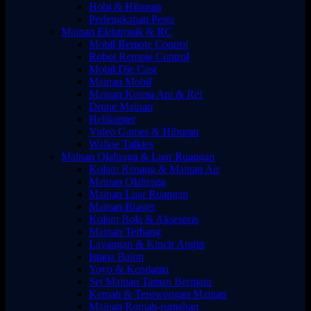
Hobi & Hiburan
Perlengkapan Pesta
Mainan Elektronik & RC
Mobil Remote Control
Robot Remote Control
Mobil Die Cast
Mainan Mobil
Mainan Kereta Api & Rel
Drone Mainan
Helikopter
Video Games & Hiburan
Walkie Talkies
Mainan Olahraga & Luar Ruangan
Kolam Renang & Mainan Air
Mainan Olahraga
Mainan Luar Ruangan
Mainan Blaster
Kolam Bola & Aksesoris
Mainan Terbang
Layangan & Kincir Angin
Istana Balon
Yoyo & Kendama
Set Mainan Taman Bermain
Kemah & Terowongan Mainan
Mainan Rumah-rumahan