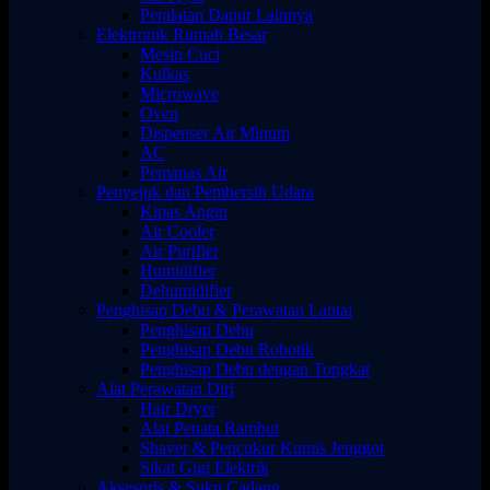
Peralatan Dapur Lainnya
Elektronik Rumah Besar
Mesin Cuci
Kulkas
Microwave
Oven
Dispenser Air Minum
AC
Pemanas Air
Penyejuk dan Pembersih Udara
Kipas Angin
Air Cooler
Air Purifier
Humidifier
Dehumidifier
Penghisap Debu & Perawatan Lantai
Penghisap Debu
Penghisap Debu Robotik
Penghisap Debu dengan Tongkat
Alat Perawatan Diri
Hair Dryer
Alat Penata Rambut
Shaver & Pencukur Kumis Jenggot
Sikat Gigi Elektrik
Aksesoris & Suku Cadang