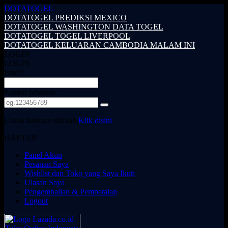
DOTATOGEL
DOTATOGEL PREDIKSI MEXICO
DOTATOGEL WASHINGTON DATA TOGEL
DOTATOGEL TOGEL LIVERPOOL
DOTATOGEL KELUARAN CAMBODIA MALAM INI
LOGIN
LOGIN
Email:
Nomor pesanan:
Untuk bantuan silakan,
Klik disini
DAFTAR
Panel Akun
Pesanan Saya
Wishlist dan Toko yang Saya Ikuti
Ulasan Saya
Pengembalian & Pembatalan
Logout