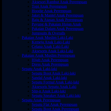
Aksesori Rambut Anak Perempuan
Topi Anak Perempuan
Hoodie Anak Perempuan
Jaket & Mantel Anak Perempuan
Baju & Atasan Anak Perempuan
Payung & Pakaian Hujan Anak
Pakaian Dalam Anak Perempuan
Jumpsuits & Overalls
Pakaian Anak Muslim Laki-Laki
Kemeja Anak Laki-Laki
Celana Anak Laki-Laki
Aksesoris Anak Laki-Laki
Pakaian Anak Muslim Perempuan
Hijab Anak Perempuan
Dress Anak Perempuan
Sepatu Anak Laki-laki
Sepatu Boot Anak Laki-laki
Sandal Anak Laki-laki
Sepatu Formal Anak Laki-laki
Aksesoris Sepatu Anak Laki
Slip-n Anak Laki-laki
Sepatu Sneaker Anak Laki-laki
Sepatu Anak Perempuan
Sepatu Flat Anak Perempuan
Sepatu Boot Anak Perempuan