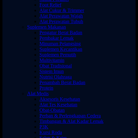
Foot Relief
Alat Cukur & Trimmer
Alat Perawatan Wajah
Alat Perawatan Tubuh
Suplemen Makanan
Pengatur Berat Badan
Pembakar Lemak
Minuman Pelangsing
Suplemen Kecantikan
Suplemen Pemutih
Multivitamin
Obat Tradisional
Sistem Imun
Nutrisi Olahraga
Penambah Berat Badan
Protein
Alat Medis
Aksesoris Kesehatan
Alat Tes Kesehatan
Obat-Obatan
Perban & Perlengkapan Cedera
Timbangan & Alat Kadar Lemak
P3K
Kursi Roda
Salep & Krim