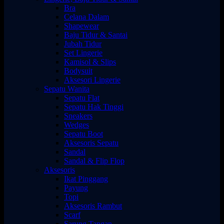
Bra
Celana Dalam
Shapewear
Baju Tidur & Santai
Jubah Tidur
Set Lingerie
Kamisol & Slips
Bodysuit
Aksesori Lingerie
Sepatu Wanita
Sepatu Flat
Sepatu Hak Tinggi
Sneakers
Wedges
Sepatu Boot
Aksesoris Sepatu
Sandal
Sandal & Flip Flop
Aksesoris
Ikat Pinggang
Payung
Topi
Aksesoris Rambut
Scarf
Sarung Tangan