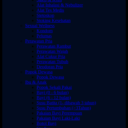
Alat Inhalasi & Nebulizer
Alat Tes Medis
Stetoskop
Stoking Kesehatan
Sexual Wellness
Kondom
Pelumas
Perawatan Pria
Perawatan Rambut
Perawatan Wajah
Alat Cukur Pria
Perawatan Tubuh
Deodoran Pria
Popok Dewasa
Popok Dewasa
Ibu & Anak
Popok Sekali Pakai
Bayi (0 - 6 bulan)
Bayi (6 - 12 bulan)
Susu Batita (1- dibawah 3 tahun)
Susu Pertumbuhan (>3Tahun)
Pakaian Bayi Perempuan
Pakaian Bayi Laki-Laki
Botol Bayi