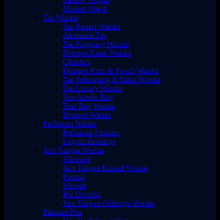
Masker Wajah
Tas Wanita
Tas Ransel Wanita
Aksesoris Tas
Tas Pinggang Wanita
Dompet Kartu Wanita
Clutches
Dompet Koin & Pouch Wanita
Tas Selempang & Bahu Wanita
Tas Luxury Wanita
Top-handle Bag
Tote Bag Wanita
Dompet Wanita
Perhiasan Wanita
Perhiasan Fashion
Logam Berharga
Jam Tangan Wanita
Aksesori
Jam Tangan Kasual Wanita
Formal
Mewah
Pra Dimiliki
Jam Tangan Olahraga Wanita
Pakaian Pria