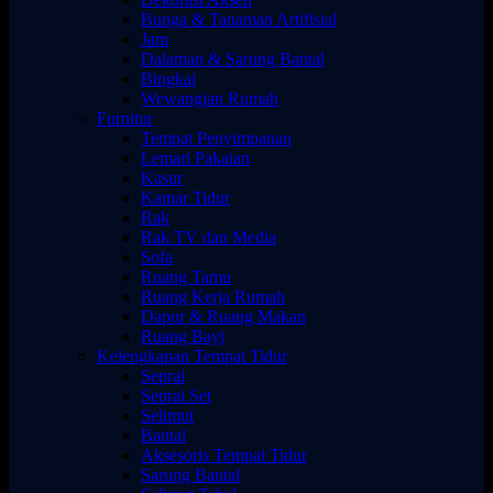
Bunga & Tanaman Artifisial
Jam
Dalaman & Sarung Bantal
Bingkai
Wewangian Rumah
Furnitur
Tempat Penyimpanan
Lemari Pakaian
Kasur
Kamar Tidur
Rak
Rak TV dan Media
Sofa
Ruang Tamu
Ruang Kerja Rumah
Dapur & Ruang Makan
Ruang Bayi
Kelengkapan Tempat Tidur
Seprai
Seprai Set
Selimut
Bantal
Aksesoris Tempat Tidur
Sarung Bantal