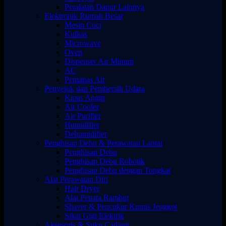
Peralatan Dapur Lainnya
Elektronik Rumah Besar
Mesin Cuci
Kulkas
Microwave
Oven
Dispenser Air Minum
AC
Pemanas Air
Penyejuk dan Pembersih Udara
Kipas Angin
Air Cooler
Air Purifier
Humidifier
Dehumidifier
Penghisap Debu & Perawatan Lantai
Penghisap Debu
Penghisap Debu Robotik
Penghisap Debu dengan Tongkat
Alat Perawatan Diri
Hair Dryer
Alat Penata Rambut
Shaver & Pencukur Kumis Jenggot
Sikat Gigi Elektrik
Aksesoris & Suku Cadang