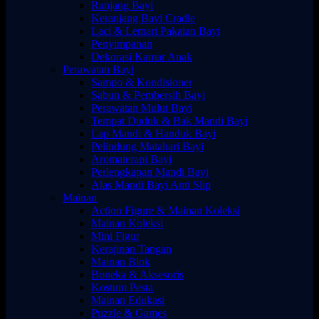
Ranjang Bayi
Keranjang Bayi Cradle
Laci & Lemari Pakaian Bayi
Penyimpanan
Dekorasi Kamar Anak
Perawatan Bayi
Sampo & Kondisioner
Sabun & Pembersih Bayi
Perawatan Mulut Bayi
Tempat Duduk & Bak Mandi Bayi
Lap Mandi & Handuk Bayi
Pelindung Matahari Bayi
Aromaterapi Bayi
Perlengkapan Mandi Bayi
Alas Mandi Bayi Anti Slip
Mainan
Action Figure & Mainan Koleksi
Mainan Koleksi
Mini Figur
Kerajinan Tangan
Mainan Blok
Boneka & Aksesoris
Kostum Pesta
Mainan Edukasi
Puzzle & Games