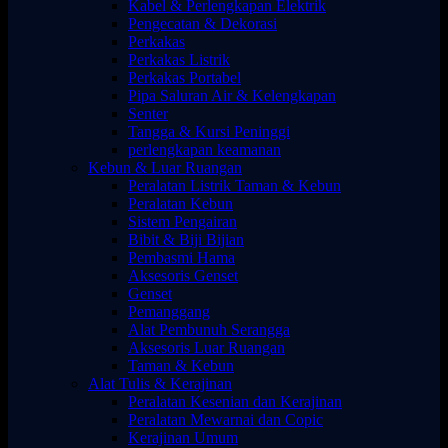
Kabel & Perlengkapan Elektrik
Pengecatan & Dekorasi
Perkakas
Perkakas Listrik
Perkakas Portabel
Pipa Saluran Air & Kelengkapan
Senter
Tangga & Kursi Peninggi
perlengkapan keamanan
Kebun & Luar Ruangan
Peralatan Listrik Taman & Kebun
Peralatan Kebun
Sistem Pengairan
Bibit & Biji Bijian
Pembasmi Hama
Aksesoris Genset
Genset
Pemanggang
Alat Pembunuh Serangga
Aksesoris Luar Ruangan
Taman & Kebun
Alat Tulis & Kerajinan
Peralatan Kesenian dan Kerajinan
Peralatan Mewarnai dan Copic
Kerajinan Umum