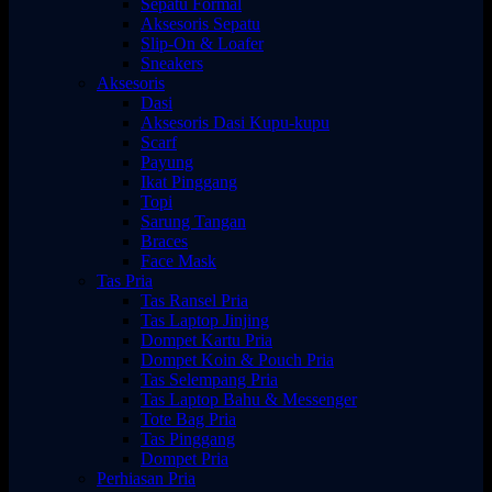
Sepatu Formal
Aksesoris Sepatu
Slip-On & Loafer
Sneakers
Aksesoris
Dasi
Aksesoris Dasi Kupu-kupu
Scarf
Payung
Ikat Pinggang
Topi
Sarung Tangan
Braces
Face Mask
Tas Pria
Tas Ransel Pria
Tas Laptop Jinjing
Dompet Kartu Pria
Dompet Koin & Pouch Pria
Tas Selempang Pria
Tas Laptop Bahu & Messenger
Tote Bag Pria
Tas Pinggang
Dompet Pria
Perhiasan Pria