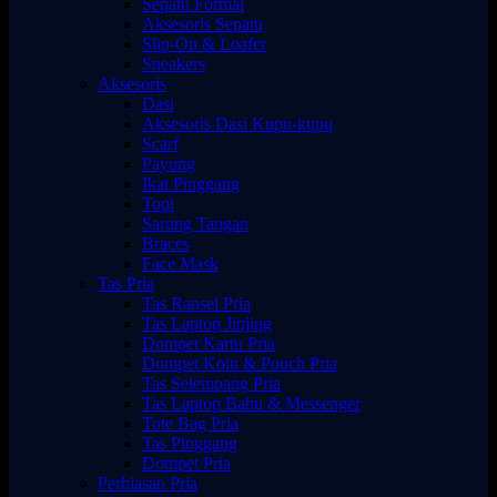
Sepatu Formal
Aksesoris Sepatu
Slip-On & Loafer
Sneakers
Aksesoris
Dasi
Aksesoris Dasi Kupu-kupu
Scarf
Payung
Ikat Pinggang
Topi
Sarung Tangan
Braces
Face Mask
Tas Pria
Tas Ransel Pria
Tas Laptop Jinjing
Dompet Kartu Pria
Dompet Koin & Pouch Pria
Tas Selempang Pria
Tas Laptop Bahu & Messenger
Tote Bag Pria
Tas Pinggang
Dompet Pria
Perhiasan Pria