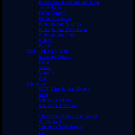
Pernak Pernik Hadiah dan Kado
Tas Belanja
Buku Catatan
Kertas Komputer
Perlengkapan Sekolah
Perlengkapan Meja Kerja
Perlengkapan Jahit
Pulpen
Pensil
Media, Musik & Buku
Instrumen Musik
Buku
Musik
Majalah
Film
Minuman
UHT, Susu & Susu Bubuk
Kopi
Minuman Serbuk
Minuman Berenergi
Teh
Chocolate, Malt & Hot Cereals
Air Mineral
Minuman Berkarbonasi
Jus