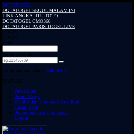
DOTATOGEL
DOTATOGEL SEOUL MALAM INI
LINK ANGKA JITU TOTO
DOTATOGEL CMO368
DOTATOGEL PARIS TOGEL LIVE
LOGIN
LOGIN
Email:
Nomor pesanan:
Untuk bantuan silakan,
Klik disini
DAFTAR
Panel Akun
Pesanan Saya
Wishlist dan Toko yang Saya Ikuti
Ulasan Saya
Pengembalian & Pembatalan
Logout