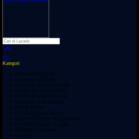
Cari
99+
Kategori
Peralatan Elektronik
Aksesoris Elektronik
Fashion & Aksesoris Wanita
Fashion & Aksesoris Pria
Fashion & Aksesoris Anak
Kesehatan & Kecantikan
Bayi & Mainan
TV & Elektronik Rumah
Keperluan Rumah & Gaya Hidup
Kebutuhan Rumah Tangga
Olahraga & Outdoor
Otomotif