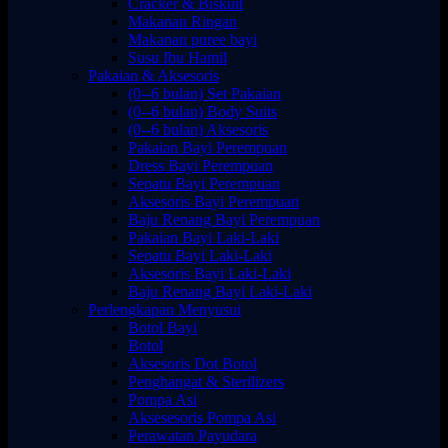
Cracker & Biskuit
Makanan Ringan
Makanan puree bayi
Susu Ibu Hamil
Pakaian & Aksesoris
(0--6 bulan) Set Pakaian
(0--6 bulan) Body Suits
(0--6 bulan) Aksesoris
Pakaian Bayi Perempuan
Dress Bayi Perempuan
Sepatu Bayi Perempuan
Aksesoris Bayi Perempuan
Baju Renang Bayi Perempuan
Pakaian Bayi Laki-Laki
Sepatu Bayi Laki-Laki
Aksesoris Bayi Laki-Laki
Baju Renang Bayi Laki-Laki
Perlengkapan Menyusui
Botol Bayi
Botol
Aksesoris Dot Botol
Penghangat & Sterilizers
Pompa Asi
Aksesesoris Pompa Asi
Perawatan Payudara