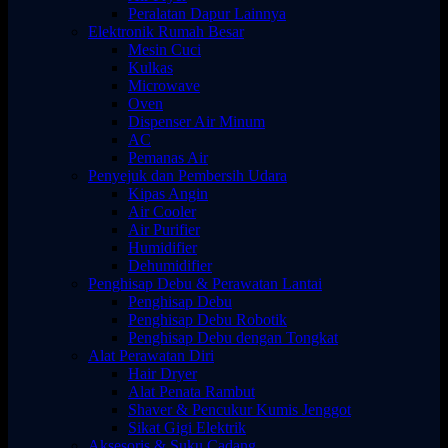
Peralatan Dapur Lainnya
Elektronik Rumah Besar
Mesin Cuci
Kulkas
Microwave
Oven
Dispenser Air Minum
AC
Pemanas Air
Penyejuk dan Pembersih Udara
Kipas Angin
Air Cooler
Air Purifier
Humidifier
Dehumidifier
Penghisap Debu & Perawatan Lantai
Penghisap Debu
Penghisap Debu Robotik
Penghisap Debu dengan Tongkat
Alat Perawatan Diri
Hair Dryer
Alat Penata Rambut
Shaver & Pencukur Kumis Jenggot
Sikat Gigi Elektrik
Aksesoris & Suku Cadang