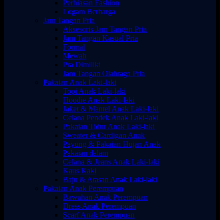
Perhiasan Fashion
Logam Berharga
Jam Tangan Pria
Aksesoris Jam Tangan Pria
Jam Tangan Kasual Pria
Formal
Mewah
Pra Dimiliki
Jam Tangan Olahraga Pria
Pakaian Anak Laki-laki
Topi Anak Laki-laki
Hoodie Anak Laki-laki
Jaket & Mantel Anak Laki-laki
Celana Pendek Anak Laki-laki
Pakaian Tidur Anak Laki-laki
Sweater & Cardigan Anak
Payung & Pakaian Hujan Anak
Pakaian dalam
Celana & Jeans Anak Laki-laki
Kaus Kaki
Baju & Atasan Anak Laki-laki
Pakaian Anak Perempuan
Bawahan Anak Perempuan
Dress Anak Perempuan
Scarf Anak Perempuan