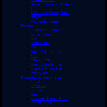
Bunga & Tanaman Artifisial
Jam
Dalaman & Sarung Bantal
Bingkai
Wewangian Rumah
Furnitur
Tempat Penyimpanan
Lemari Pakaian
Kasur
Kamar Tidur
Rak
Rak TV dan Media
Sofa
Ruang Tamu
Ruang Kerja Rumah
Dapur & Ruang Makan
Ruang Bayi
Kelengkapan Tempat Tidur
Seprai
Seprai Set
Selimut
Bantal
Aksesoris Tempat Tidur
Sarung Bantal