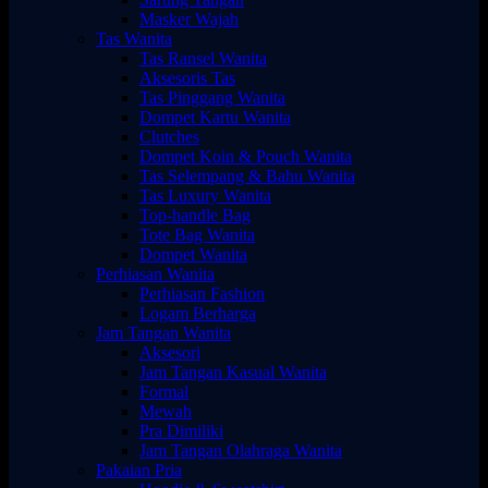
Masker Wajah
Tas Wanita
Tas Ransel Wanita
Aksesoris Tas
Tas Pinggang Wanita
Dompet Kartu Wanita
Clutches
Dompet Koin & Pouch Wanita
Tas Selempang & Bahu Wanita
Tas Luxury Wanita
Top-handle Bag
Tote Bag Wanita
Dompet Wanita
Perhiasan Wanita
Perhiasan Fashion
Logam Berharga
Jam Tangan Wanita
Aksesori
Jam Tangan Kasual Wanita
Formal
Mewah
Pra Dimiliki
Jam Tangan Olahraga Wanita
Pakaian Pria