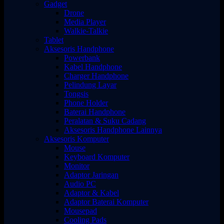
Gadget
Drone
Media Player
Walkie-Talkie
Tablet
Aksesoris Handphone
Powerbank
Kabel Handphone
Charger Handphone
Pelindung Layar
Tongsis
Phone Holder
Baterai Handphone
Peralatan & Suku Cadang
Aksesoris Handphone Lainnya
Aksesoris Komputer
Mouse
Keyboard Komputer
Monitor
Adaptor Jaringan
Audio PC
Adaptor & Kabel
Adaptor Baterai Komputer
Mousepad
Cooling Pads