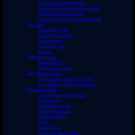
Sandal Anak Perempuan
Sepatu Formal Anak Perempuan
Aksesoris Sepatu Anak
Sepatu Sneaker Anak Perempuan
Tas Anak
Tas Bahu Anak
Ransel Troli Anak
Ransel Anak
Aksesoris Tas
Koper
Perhiasan Anak
Emas Murni
Perhiasan Fashion
Jam Tangan Anak
Jam Tangan Anak Laki-Laki
Jam Tangan Anak Perempuan
Perawatan Kulit
Serum Perawatan Wajah
Dermacare
Pelembab Wajah
Pembersih Wajah
Masker Wajah
Toner
Tabir Surya
Set Perawatan Wajah