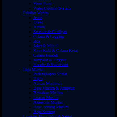
Front Panel
Water Cooling System
Pakaian Wanita
Jeans
Dress
Atasan
Sweater & Cardigan
Celana & Legging
Rok
Jaket & Mantel
Kaus Kaki & Celana Ketat
Celana Pendek
Jumpsuit & Playsuit
Hoodie & Sweatshirt
Baju Muslim
Perlengkapan Shalat
Hijab
Atasan Muslimah
Baju Muslim & Jumpsuit
Bawahan Muslim
Luaran Muslim
Aksesoris Muslim
Baju Renang Muslim
Baju Kurung
Lingerie, Baju Tidur & Santai