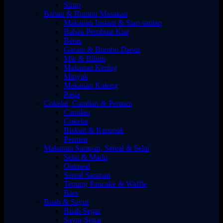
Sirup
Bahan & Bumbu Masakan
Makanan Instant & Siap santap
Bahan Pembuat Kue
Beras
Garam & Bumbu Dapur
Mie & Bihun
Makanan Kering
Minyak
Makanan Kaleng
Pasta
Cokelat, Camilan & Permen
Camilan
Cokelat
Biskuit & Kerupuk
Permen
Makanan Sarapan, Sereal & Selai
Selai & Madu
Oatmeal
Sereal Sarapan
Tepung Pancake & Waffle
Bars
Buah & Sayur
Buah Segar
Sayur Segar