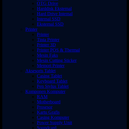
OTG Drive
Harddisk Eksternal
Hard Drive Internal
Internal SSD
Eksternal SSD
Printer
Printer
Tinta Printer
Printer 3D
Printer POS & Thermal
Mesin Faks
Mesin Cutting Sticker
Memori Printer
Aksesoris Tablet
Casing Tablet
Keyboard Tablet
Pen Stylus Tablet
Komponen Komputer
RAM
Motherboard
Prosesor
Kartu Grafis
Casing Komputer
Power Supply Unit
Soundcard