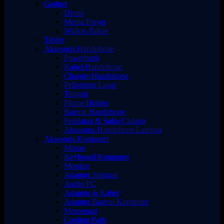
Gadget
Drone
Media Player
Walkie-Talkie
Tablet
Aksesoris Handphone
Powerbank
Kabel Handphone
Charger Handphone
Pelindung Layar
Tongsis
Phone Holder
Baterai Handphone
Peralatan & Suku Cadang
Aksesoris Handphone Lainnya
Aksesoris Komputer
Mouse
Keyboard Komputer
Monitor
Adaptor Jaringan
Audio PC
Adaptor & Kabel
Adaptor Baterai Komputer
Mousepad
Cooling Pads