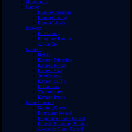
Handphone
Laptop
Laptop Consumer
Laptop Gaming
Laptop 2-in-1s
Desktop
PC Gaming
Komputer Rakitan
All-In-One
Kamera
DSLR
Kamera Mirrorless
Kamera Pocket
Kamera Aksi
360 Cameras
Kamera CCTV
IP Cameras
Video Camera
Kamera Instan
Game Console
Gaming Konsol
Permainan Konsol
Pengontrol Game Konsol
Konsol Pelindung Penutup
Aksesoris Game Konsol