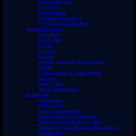
Bantal Menyusui
Kursi Bayi
Food Blenders
Peralatan Makan Bayi
Set Peralatan Makan Bayi
Perlengkapan Bayi
Sling Bayi
Soft Carrier
Stroller
Car Seat
Playard
Ayunan, Jumper & Bouncer Bayi
Walker
Tempat Duduk & Trailer Sepeda
Tas Anak
Koper Anak
Tali & Harness Bayi
Kamar Bayi
Matras Bayi
Selimut Bayi
Seprai Keranjang Bayi
Kelengkapan Alat Tidur Balita
Selimut Tebal & Bed Cover Bayi
Bantal, Pelindung & Sarung Bantal Bayi
Furnitur Bayi