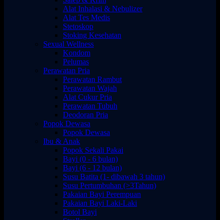
Alat Inhalasi & Nebulizer
Alat Tes Medis
Stetoskop
Stoking Kesehatan
Sexual Wellness
Kondom
Pelumas
Perawatan Pria
Perawatan Rambut
Perawatan Wajah
Alat Cukur Pria
Perawatan Tubuh
Deodoran Pria
Popok Dewasa
Popok Dewasa
Ibu & Anak
Popok Sekali Pakai
Bayi (0 - 6 bulan)
Bayi (6 - 12 bulan)
Susu Batita (1- dibawah 3 tahun)
Susu Pertumbuhan (>3Tahun)
Pakaian Bayi Perempuan
Pakaian Bayi Laki-Laki
Botol Bayi