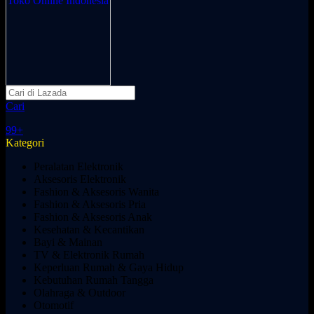
Cari
99+
Kategori
Peralatan Elektronik
Aksesoris Elektronik
Fashion & Aksesoris Wanita
Fashion & Aksesoris Pria
Fashion & Aksesoris Anak
Kesehatan & Kecantikan
Bayi & Mainan
TV & Elektronik Rumah
Keperluan Rumah & Gaya Hidup
Kebutuhan Rumah Tangga
Olahraga & Outdoor
Otomotif