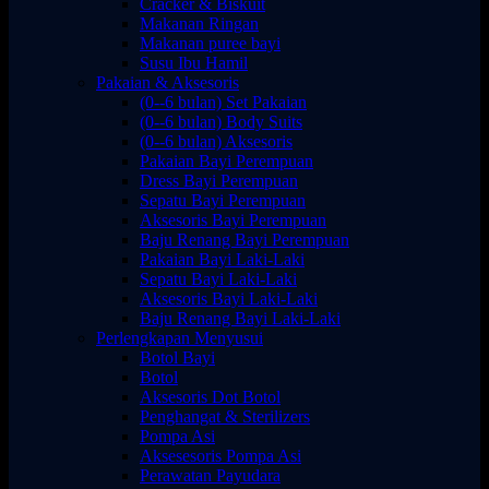
Cracker & Biskuit
Makanan Ringan
Makanan puree bayi
Susu Ibu Hamil
Pakaian & Aksesoris
(0--6 bulan) Set Pakaian
(0--6 bulan) Body Suits
(0--6 bulan) Aksesoris
Pakaian Bayi Perempuan
Dress Bayi Perempuan
Sepatu Bayi Perempuan
Aksesoris Bayi Perempuan
Baju Renang Bayi Perempuan
Pakaian Bayi Laki-Laki
Sepatu Bayi Laki-Laki
Aksesoris Bayi Laki-Laki
Baju Renang Bayi Laki-Laki
Perlengkapan Menyusui
Botol Bayi
Botol
Aksesoris Dot Botol
Penghangat & Sterilizers
Pompa Asi
Aksesesoris Pompa Asi
Perawatan Payudara