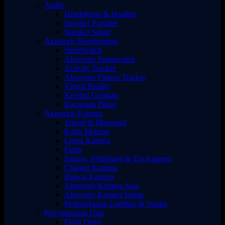
Audio
Headphone & Headset
Speaker Portabel
Speaker Smart
Aksesoris Berteknologi
Smartwatch
Aksesoris Smartwatch
Activity Tracker
Aksesoris Fitness Tracker
Virtual Reality
Kendali Gerakan
Kacamata Pintar
Aksesoris Kamera
Tripod & Monopod
Kartu Memori
Lensa Kamera
Flash
Sarung, Pelindung & Tas Kamera
Charger Kamera
Baterai Kamera
Aksesoris Kamera Aksi
Aksesoris Kamera Instan
Perlengkapan Lighting & Studio
Penyimpanan Data
Flash Drive