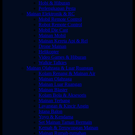
Hobi & Hiburan
Perlengkapan Pesta
Mainan Elektronik & RC
Mobil Remote Control
Robot Remote Control
Mobil Die Cast
Mainan Mobil
Mainan Kereta Api & Rel
Drone Mainan
Helikopter
Video Games & Hiburan
Walkie Talkies
Mainan Olahraga & Luar Ruangan
Kolam Renang & Mainan Air
Mainan Olahraga
Mainan Luar Ruangan
Mainan Blaster
Kolam Bola & Aksesoris
Mainan Terbang
Layangan & Kincir Angin
Istana Balon
Yoyo & Kendama
Set Mainan Taman Bermain
Kemah & Terowongan Mainan
Mainan Rumah-rumahan