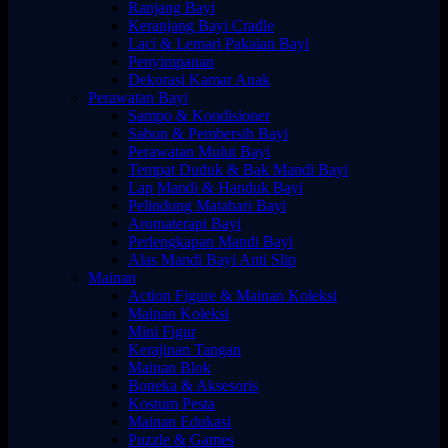
Ranjang Bayi
Keranjang Bayi Cradle
Laci & Lemari Pakaian Bayi
Penyimpanan
Dekorasi Kamar Anak
Perawatan Bayi
Sampo & Kondisioner
Sabun & Pembersih Bayi
Perawatan Mulut Bayi
Tempat Duduk & Bak Mandi Bayi
Lap Mandi & Handuk Bayi
Pelindung Matahari Bayi
Aromaterapi Bayi
Perlengkapan Mandi Bayi
Alas Mandi Bayi Anti Slip
Mainan
Action Figure & Mainan Koleksi
Mainan Koleksi
Mini Figur
Kerajinan Tangan
Mainan Blok
Boneka & Aksesoris
Kostum Pesta
Mainan Edukasi
Puzzle & Games