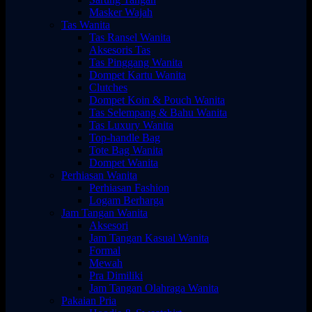
Masker Wajah
Tas Wanita
Tas Ransel Wanita
Aksesoris Tas
Tas Pinggang Wanita
Dompet Kartu Wanita
Clutches
Dompet Koin & Pouch Wanita
Tas Selempang & Bahu Wanita
Tas Luxury Wanita
Top-handle Bag
Tote Bag Wanita
Dompet Wanita
Perhiasan Wanita
Perhiasan Fashion
Logam Berharga
Jam Tangan Wanita
Aksesori
Jam Tangan Kasual Wanita
Formal
Mewah
Pra Dimiliki
Jam Tangan Olahraga Wanita
Pakaian Pria