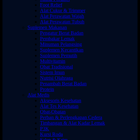
Foot Relief
Alat Cukur & Trimmer
Alat Perawatan Wajah
Alat Perawatan Tubuh
Suplemen Makanan
Pengatur Berat Badan
Pembakar Lemak
Minuman Pelangsing
Suplemen Kecantikan
Suplemen Pemutih
Multivitamin
Obat Tradisional
Sistem Imun
Nutrisi Olahraga
Penambah Berat Badan
Protein
Alat Medis
Aksesoris Kesehatan
Alat Tes Kesehatan
Obat-Obatan
Perban & Perlengkapan Cedera
Timbangan & Alat Kadar Lemak
P3K
Kursi Roda
Salep & Krim