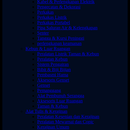
Kabel & Perlengkapan Elektrik
Pengecatan & Dekorasi
Perkakas
Perkakas Listrik
Perkakas Portabel
Pipa Saluran Air & Kelengkapan
Senter
Tangga & Kursi Peninggi
perlengkapan keamanan
Kebun & Luar Ruangan
Peralatan Listrik Taman & Kebun
Peralatan Kebun
Sistem Pengairan
Bibit & Biji Bijian
Pembasmi Hama
Aksesoris Genset
Genset
Pemanggang
Alat Pembunuh Serangga
Aksesoris Luar Ruangan
Taman & Kebun
Alat Tulis & Kerajinan
Peralatan Kesenian dan Kerajinan
Peralatan Mewarnai dan Copic
Kerajinan Umum