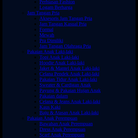
Perhiasan Fashion
Logam Berharga
Jam Tangan Pria
Aksesoris Jam Tangan Pria
Jam Tangan Kasual Pria
Formal
Mewah
Pra Dimiliki
Jam Tangan Olahraga Pria
Pakaian Anak Laki-laki
Topi Anak Laki-laki
Hoodie Anak Laki-laki
Jaket & Mantel Anak Laki-laki
Celana Pendek Anak Laki-laki
Pakaian Tidur Anak Laki-laki
Sweater & Cardigan Anak
Payung & Pakaian Hujan Anak
Pakaian dalam
Celana & Jeans Anak Laki-laki
Kaus Kaki
Baju & Atasan Anak Laki-laki
Pakaian Anak Perempuan
Bawahan Anak Perempuan
Dress Anak Perempuan
Scarf Anak Perempuan