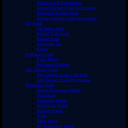
Sandal Anak Perempuan
Sepatu Formal Anak Perempuan
Aksesoris Sepatu Anak
Sepatu Sneaker Anak Perempuan
Tas Anak
Tas Bahu Anak
Ransel Troli Anak
Ransel Anak
Aksesoris Tas
Koper
Perhiasan Anak
Emas Murni
Perhiasan Fashion
Jam Tangan Anak
Jam Tangan Anak Laki-Laki
Jam Tangan Anak Perempuan
Perawatan Kulit
Serum Perawatan Wajah
Dermacare
Pelembab Wajah
Pembersih Wajah
Masker Wajah
Toner
Tabir Surya
Set Perawatan Wajah