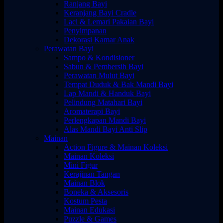
Ranjang Bayi
Keranjang Bayi Cradle
Laci & Lemari Pakaian Bayi
Penyimpanan
Dekorasi Kamar Anak
Perawatan Bayi
Sampo & Kondisioner
Sabun & Pembersih Bayi
Perawatan Mulut Bayi
Tempat Duduk & Bak Mandi Bayi
Lap Mandi & Handuk Bayi
Pelindung Matahari Bayi
Aromaterapi Bayi
Perlengkapan Mandi Bayi
Alas Mandi Bayi Anti Slip
Mainan
Action Figure & Mainan Koleksi
Mainan Koleksi
Mini Figur
Kerajinan Tangan
Mainan Blok
Boneka & Aksesoris
Kostum Pesta
Mainan Edukasi
Puzzle & Games