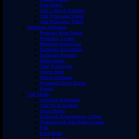
Foot Relief
Alat Cukur & Trimmer
Alat Perawatan Wajah
Alat Perawatan Tubuh
Suplemen Makanan
Pengatur Berat Badan
Pembakar Lemak
Minuman Pelangsing
Suplemen Kecantikan
Suplemen Pemutih
Multivitamin
Obat Tradisional
Sistem Imun
Nutrisi Olahraga
Penambah Berat Badan
Protein
Alat Medis
Aksesoris Kesehatan
Alat Tes Kesehatan
Obat-Obatan
Perban & Perlengkapan Cedera
Timbangan & Alat Kadar Lemak
P3K
Kursi Roda
Salep & Krim