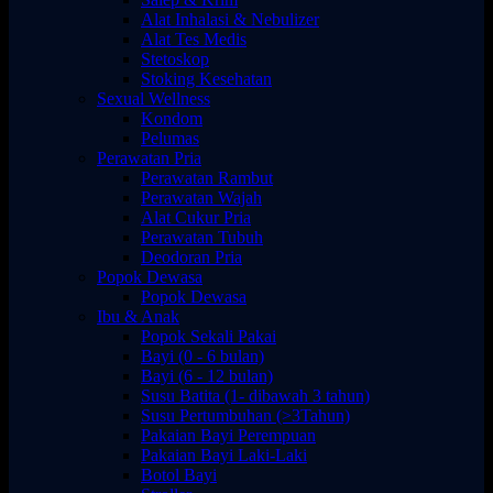
Alat Inhalasi & Nebulizer
Alat Tes Medis
Stetoskop
Stoking Kesehatan
Sexual Wellness
Kondom
Pelumas
Perawatan Pria
Perawatan Rambut
Perawatan Wajah
Alat Cukur Pria
Perawatan Tubuh
Deodoran Pria
Popok Dewasa
Popok Dewasa
Ibu & Anak
Popok Sekali Pakai
Bayi (0 - 6 bulan)
Bayi (6 - 12 bulan)
Susu Batita (1- dibawah 3 tahun)
Susu Pertumbuhan (>3Tahun)
Pakaian Bayi Perempuan
Pakaian Bayi Laki-Laki
Botol Bayi