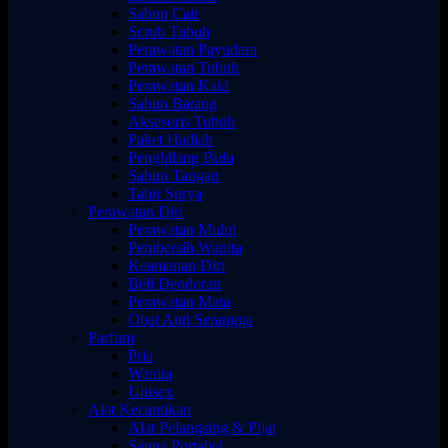
Sabun Cair
Scrub Tubuh
Perawatan Payudara
Perawatan Tubuh
Perawatan Kaki
Sabun Batang
Aksesoris Tubuh
Paket Hadiah
Penghilang Bulu
Sabun Tangan
Tabir Surya
Perawatan Diri
Perawatan Mulut
Pembersih Wanita
Keamanan Diri
Beli Deodoran
Perawatan Mata
Obat Anti Serangga
Parfum
Pria
Wanita
Unisex
Alat Kecantikan
Alat Pelangsing & Pijat
Sauna Portabel