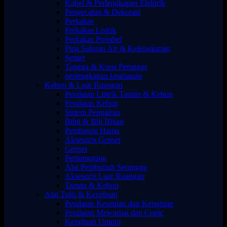
Kabel & Perlengkapan Elektrik
Pengecatan & Dekorasi
Perkakas
Perkakas Listrik
Perkakas Portabel
Pipa Saluran Air & Kelengkapan
Senter
Tangga & Kursi Peninggi
perlengkapan keamanan
Kebun & Luar Ruangan
Peralatan Listrik Taman & Kebun
Peralatan Kebun
Sistem Pengairan
Bibit & Biji Bijian
Pembasmi Hama
Aksesoris Genset
Genset
Pemanggang
Alat Pembunuh Serangga
Aksesoris Luar Ruangan
Taman & Kebun
Alat Tulis & Kerajinan
Peralatan Kesenian dan Kerajinan
Peralatan Mewarnai dan Copic
Kerajinan Umum