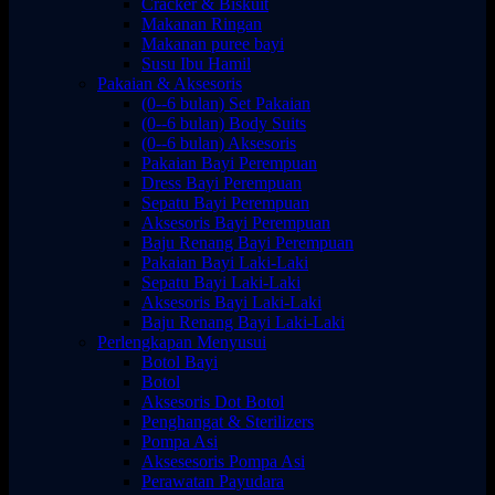
Cracker & Biskuit
Makanan Ringan
Makanan puree bayi
Susu Ibu Hamil
Pakaian & Aksesoris
(0--6 bulan) Set Pakaian
(0--6 bulan) Body Suits
(0--6 bulan) Aksesoris
Pakaian Bayi Perempuan
Dress Bayi Perempuan
Sepatu Bayi Perempuan
Aksesoris Bayi Perempuan
Baju Renang Bayi Perempuan
Pakaian Bayi Laki-Laki
Sepatu Bayi Laki-Laki
Aksesoris Bayi Laki-Laki
Baju Renang Bayi Laki-Laki
Perlengkapan Menyusui
Botol Bayi
Botol
Aksesoris Dot Botol
Penghangat & Sterilizers
Pompa Asi
Aksesesoris Pompa Asi
Perawatan Payudara