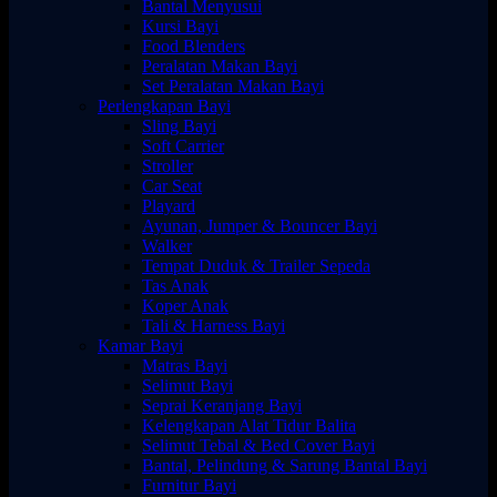
Bantal Menyusui
Kursi Bayi
Food Blenders
Peralatan Makan Bayi
Set Peralatan Makan Bayi
Perlengkapan Bayi
Sling Bayi
Soft Carrier
Stroller
Car Seat
Playard
Ayunan, Jumper & Bouncer Bayi
Walker
Tempat Duduk & Trailer Sepeda
Tas Anak
Koper Anak
Tali & Harness Bayi
Kamar Bayi
Matras Bayi
Selimut Bayi
Seprai Keranjang Bayi
Kelengkapan Alat Tidur Balita
Selimut Tebal & Bed Cover Bayi
Bantal, Pelindung & Sarung Bantal Bayi
Furnitur Bayi