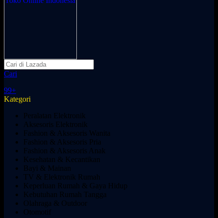
Cari
99+
Kategori
Peralatan Elektronik
Aksesoris Elektronik
Fashion & Aksesoris Wanita
Fashion & Aksesoris Pria
Fashion & Aksesoris Anak
Kesehatan & Kecantikan
Bayi & Mainan
TV & Elektronik Rumah
Keperluan Rumah & Gaya Hidup
Kebutuhan Rumah Tangga
Olahraga & Outdoor
Otomotif