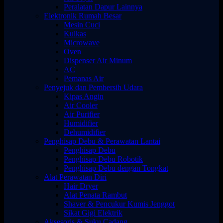
Peralatan Dapur Lainnya
Elektronik Rumah Besar
Mesin Cuci
Kulkas
Microwave
Oven
Dispenser Air Minum
AC
Pemanas Air
Penyejuk dan Pembersih Udara
Kipas Angin
Air Cooler
Air Purifier
Humidifier
Dehumidifier
Penghisap Debu & Perawatan Lantai
Penghisap Debu
Penghisap Debu Robotik
Penghisap Debu dengan Tongkat
Alat Perawatan Diri
Hair Dryer
Alat Penata Rambut
Shaver & Pencukur Kumis Jenggot
Sikat Gigi Elektrik
Aksesoris & Suku Cadang