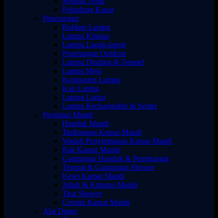
Selimut Tebal
Pelindung Kasur
Penerangan
Bohlam Lampu
Lampu Khusus
Lampu Langit-langit
Penerangan Outdoor
Lampu Dinding & Tempel
Lampu Meja
Komponen Lampu
Kap Lampu
Lampu Lantai
Lampu Rechargeable & Senter
Peralatan Mandi
Handuk Mandi
Timbangan Kamar Mandi
Wadah Penyimpanan Kamar Mandi
Rak Kamar Mandi
Gantungan Handuk & Penghangat
Tempat & Gantungan Shower
Keset Kamar Mandi
Jubah & Kimono Mandi
Tirai Shower
Cermin Kamar Mandi
Alat Dapur