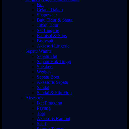
Bra
Celana Dalam
Shapewear
Baju Tidur & Santai
Jubah Tidur
Set Lingerie
Kamisol & Slips
Bodysuit
Aksesori Lingerie
Sepatu Wanita
Sepatu Flat
Sepatu Hak Tinggi
Sneakers
Wedges
Sepatu Boot
Aksesoris Sepatu
Sandal
Sandal & Flip Flop
Aksesoris
Ikat Pinggang
Payung
Topi
Aksesoris Rambut
Scarf
Sarung Tangan