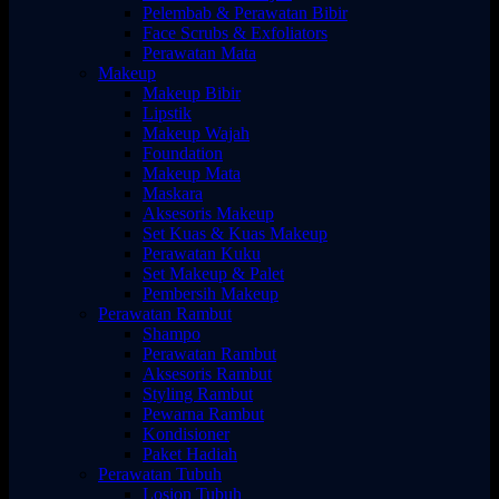
Pelembab & Perawatan Bibir
Face Scrubs & Exfoliators
Perawatan Mata
Makeup
Makeup Bibir
Lipstik
Makeup Wajah
Foundation
Makeup Mata
Maskara
Aksesoris Makeup
Set Kuas & Kuas Makeup
Perawatan Kuku
Set Makeup & Palet
Pembersih Makeup
Perawatan Rambut
Shampo
Perawatan Rambut
Aksesoris Rambut
Styling Rambut
Pewarna Rambut
Kondisioner
Paket Hadiah
Perawatan Tubuh
Losion Tubuh