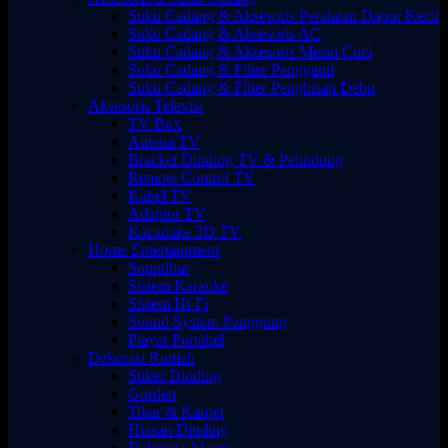
Suku Cadang & Aksesoris Peralatan Dapur Kecil
Suku Cadang & Aksesoris AC
Suku Cadang & Aksesoris Mesin Cuci
Suku Cadang & Filter Pengganti
Suku Cadang & Filter Penghisap Debu
Aksesoris Televisi
TV Box
Antena TV
Bracket Dinding TV & Pelindung
Remote Control TV
Kabel TV
Adaptor TV
Kacamata 3D TV
Home Entertainment
Soundbar
Sistem Karaoke
Sistem Hi-Fi
Sound System Panggung
Player Portabel
Dekorasi Rumah
Stiker Dinding
Gorden
Tikar & Karpet
Hiasan Dinding
Dekorasi Aksen