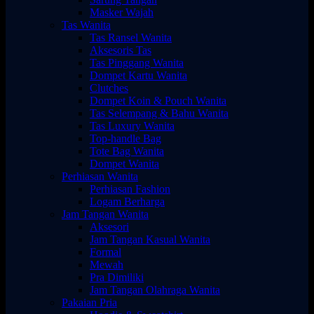
Masker Wajah
Tas Wanita
Tas Ransel Wanita
Aksesoris Tas
Tas Pinggang Wanita
Dompet Kartu Wanita
Clutches
Dompet Koin & Pouch Wanita
Tas Selempang & Bahu Wanita
Tas Luxury Wanita
Top-handle Bag
Tote Bag Wanita
Dompet Wanita
Perhiasan Wanita
Perhiasan Fashion
Logam Berharga
Jam Tangan Wanita
Aksesori
Jam Tangan Kasual Wanita
Formal
Mewah
Pra Dimiliki
Jam Tangan Olahraga Wanita
Pakaian Pria