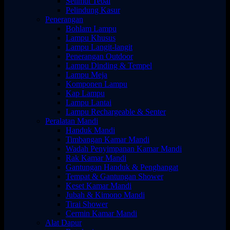
Selimut Tebal
Pelindung Kasur
Penerangan
Bohlam Lampu
Lampu Khusus
Lampu Langit-langit
Penerangan Outdoor
Lampu Dinding & Tempel
Lampu Meja
Komponen Lampu
Kap Lampu
Lampu Lantai
Lampu Rechargeable & Senter
Peralatan Mandi
Handuk Mandi
Timbangan Kamar Mandi
Wadah Penyimpanan Kamar Mandi
Rak Kamar Mandi
Gantungan Handuk & Penghangat
Tempat & Gantungan Shower
Keset Kamar Mandi
Jubah & Kimono Mandi
Tirai Shower
Cermin Kamar Mandi
Alat Dapur