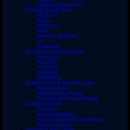
Peralatan Dapur Lainnya
Elektronik Rumah Besar
Mesin Cuci
Kulkas
Microwave
Oven
Dispenser Air Minum
AC
Pemanas Air
Penyejuk dan Pembersih Udara
Kipas Angin
Air Cooler
Air Purifier
Humidifier
Dehumidifier
Penghisap Debu & Perawatan Lantai
Penghisap Debu
Penghisap Debu Robotik
Penghisap Debu dengan Tongkat
Alat Perawatan Diri
Hair Dryer
Alat Penata Rambut
Shaver & Pencukur Kumis Jenggot
Sikat Gigi Elektrik
Aksesoris & Suku Cadang