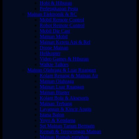
Hobi & Hiburan
Perlengkapan Pesta
Mainan Elektronik & RC
Mobil Remote Control
Robot Remote Control
Mobil Die Cast
Mainan Mobil
Mainan Kereta Api & Rel
Drone Mainan
Helikopter
Video Games & Hiburan
Walkie Talkies
Mainan Olahraga & Luar Ruangan
Kolam Renang & Mainan Air
Mainan Olahraga
Mainan Luar Ruangan
Mainan Blaster
Kolam Bola & Aksesoris
Mainan Terbang
Layangan & Kincir Angin
Istana Balon
Yoyo & Kendama
Set Mainan Taman Bermain
Kemah & Terowongan Mainan
Mainan Rumah-rumahan