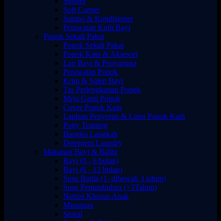
Stroller
Soft Carrier
Sampo & Kondisioner
Perawatan Kulit Bayi
Popok Sekali Pakai
Popok Sekali Pakai
Popok Kain & Aksesori
Lap Bayi & Penyangga
Perawatan Popok
Krim & Salep Bayi
Tas Perlengkapan Popok
Meja Ganti Popok
Cover Popok Kain
Lapisan Penyerap & Liner Popok Kain
Potty Training
Bangku Langkah
Detergent Laundry
Makanan Bayi & Balita
Bayi (0 - 6 bulan)
Bayi (6 - 12 bulan)
Susu Batita (1- dibawah 3 tahun)
Susu Pertumbuhan (>3Tahun)
Nutrisi Khusus Anak
Minuman
Sereal