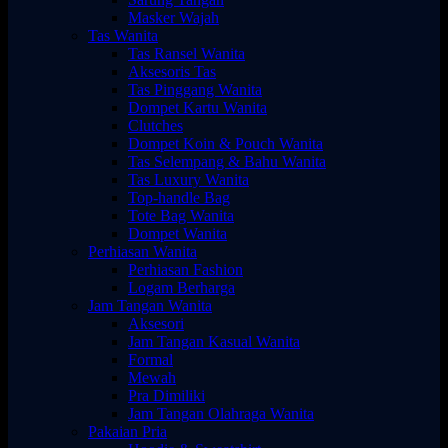
Masker Wajah
Tas Wanita
Tas Ransel Wanita
Aksesoris Tas
Tas Pinggang Wanita
Dompet Kartu Wanita
Clutches
Dompet Koin & Pouch Wanita
Tas Selempang & Bahu Wanita
Tas Luxury Wanita
Top-handle Bag
Tote Bag Wanita
Dompet Wanita
Perhiasan Wanita
Perhiasan Fashion
Logam Berharga
Jam Tangan Wanita
Aksesori
Jam Tangan Kasual Wanita
Formal
Mewah
Pra Dimiliki
Jam Tangan Olahraga Wanita
Pakaian Pria