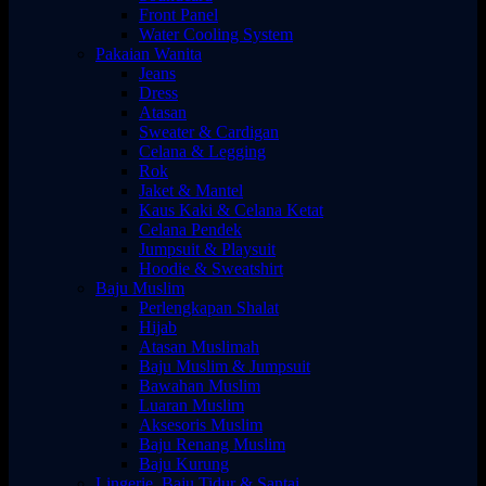
Front Panel
Water Cooling System
Pakaian Wanita
Jeans
Dress
Atasan
Sweater & Cardigan
Celana & Legging
Rok
Jaket & Mantel
Kaus Kaki & Celana Ketat
Celana Pendek
Jumpsuit & Playsuit
Hoodie & Sweatshirt
Baju Muslim
Perlengkapan Shalat
Hijab
Atasan Muslimah
Baju Muslim & Jumpsuit
Bawahan Muslim
Luaran Muslim
Aksesoris Muslim
Baju Renang Muslim
Baju Kurung
Lingerie, Baju Tidur & Santai