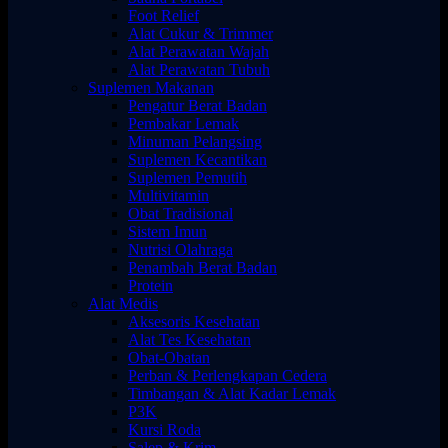
Foot Relief
Alat Cukur & Trimmer
Alat Perawatan Wajah
Alat Perawatan Tubuh
Suplemen Makanan
Pengatur Berat Badan
Pembakar Lemak
Minuman Pelangsing
Suplemen Kecantikan
Suplemen Pemutih
Multivitamin
Obat Tradisional
Sistem Imun
Nutrisi Olahraga
Penambah Berat Badan
Protein
Alat Medis
Aksesoris Kesehatan
Alat Tes Kesehatan
Obat-Obatan
Perban & Perlengkapan Cedera
Timbangan & Alat Kadar Lemak
P3K
Kursi Roda
Salep & Krim