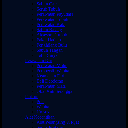
Sabun Cair
Scrub Tubuh
Perawatan Payudara
Perawatan Tubuh
Perawatan Kaki
Sabun Batang
Aksesoris Tubuh
Paket Hadiah
Penghilang Bulu
Sabun Tangan
Tabir Surya
Perawatan Diri
Perawatan Mulut
Pembersih Wanita
Keamanan Diri
Beli Deodoran
Perawatan Mata
Obat Anti Serangga
Parfum
Pria
Wanita
Unisex
Alat Kecantikan
Alat Pelangsing & Pijat
Sauna Portabel