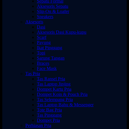
Sepatu Formal
Aksesoris Sepatu
Slip-On & Loafer
Sneakers
Aksesoris
Dasi
Aksesoris Dasi Kupu-kupu
Scarf
Payung
Ikat Pinggang
Topi
Sarung Tangan
Braces
Face Mask
Tas Pria
Tas Ransel Pria
Tas Laptop Jinjing
Dompet Kartu Pria
Dompet Koin & Pouch Pria
Tas Selempang Pria
Tas Laptop Bahu & Messenger
Tote Bag Pria
Tas Pinggang
Dompet Pria
Perhiasan Pria