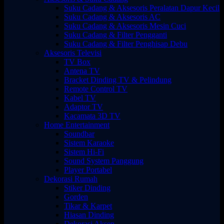
Suku Cadang & Aksesoris Peralatan Dapur Kecil
Suku Cadang & Aksesoris AC
Suku Cadang & Aksesoris Mesin Cuci
Suku Cadang & Filter Pengganti
Suku Cadang & Filter Penghisap Debu
Aksesoris Televisi
TV Box
Antena TV
Bracket Dinding TV & Pelindung
Remote Control TV
Kabel TV
Adaptor TV
Kacamata 3D TV
Home Entertainment
Soundbar
Sistem Karaoke
Sistem Hi-Fi
Sound System Panggung
Player Portabel
Dekorasi Rumah
Stiker Dinding
Gorden
Tikar & Karpet
Hiasan Dinding
Dekorasi Aksen