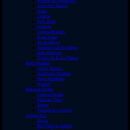
Hoodie & Sweatshirt
Jaket dan Mantel
Jeans
Celana
Polo Shirt
Kemeja
Celana Pendek
Kaus Kaki
Jas & Blazer
Sweater dan Kardigan
Baju Renang
T-Shirt & Kaos Dalam
Baju Muslim
Jubah Muslim
Aksesoris Muslim
Baju Muslimin
Kopiah
Pakaian Dalam
Celana Dalam
Pakaian Tidur
Boxer
Thongs & Lainnya
Sepatu Pria
Boots
Flip Flop & Sandal