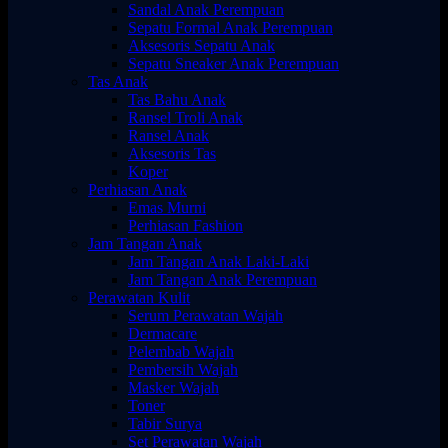
Sandal Anak Perempuan
Sepatu Formal Anak Perempuan
Aksesoris Sepatu Anak
Sepatu Sneaker Anak Perempuan
Tas Anak
Tas Bahu Anak
Ransel Troli Anak
Ransel Anak
Aksesoris Tas
Koper
Perhiasan Anak
Emas Murni
Perhiasan Fashion
Jam Tangan Anak
Jam Tangan Anak Laki-Laki
Jam Tangan Anak Perempuan
Perawatan Kulit
Serum Perawatan Wajah
Dermacare
Pelembab Wajah
Pembersih Wajah
Masker Wajah
Toner
Tabir Surya
Set Perawatan Wajah