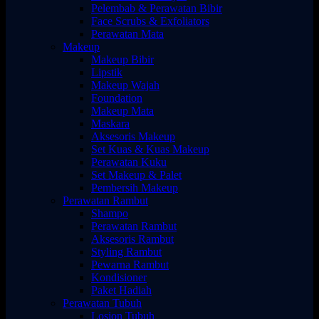
Pelembab & Perawatan Bibir
Face Scrubs & Exfoliators
Perawatan Mata
Makeup
Makeup Bibir
Lipstik
Makeup Wajah
Foundation
Makeup Mata
Maskara
Aksesoris Makeup
Set Kuas & Kuas Makeup
Perawatan Kuku
Set Makeup & Palet
Pembersih Makeup
Perawatan Rambut
Shampo
Perawatan Rambut
Aksesoris Rambut
Styling Rambut
Pewarna Rambut
Kondisioner
Paket Hadiah
Perawatan Tubuh
Losion Tubuh