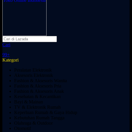
Cari
99+
Kategori
Peralatan Elektronik
Aksesoris Elektronik
Fashion & Aksesoris Wanita
Fashion & Aksesoris Pria
Fashion & Aksesoris Anak
Kesehatan & Kecantikan
Bayi & Mainan
TV & Elektronik Rumah
Keperluan Rumah & Gaya Hidup
Kebutuhan Rumah Tangga
Olahraga & Outdoor
Otomotif