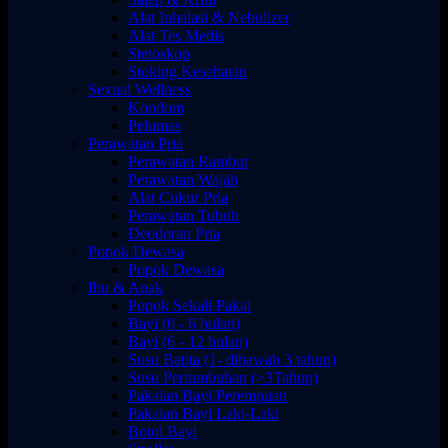
Alat Inhalasi & Nebulizer
Alat Tes Medis
Stetoskop
Stoking Kesehatan
Sexual Wellness
Kondom
Pelumas
Perawatan Pria
Perawatan Rambut
Perawatan Wajah
Alat Cukur Pria
Perawatan Tubuh
Deodoran Pria
Popok Dewasa
Popok Dewasa
Ibu & Anak
Popok Sekali Pakai
Bayi (0 - 6 bulan)
Bayi (6 - 12 bulan)
Susu Batita (1- dibawah 3 tahun)
Susu Pertumbuhan (>3Tahun)
Pakaian Bayi Perempuan
Pakaian Bayi Laki-Laki
Botol Bayi