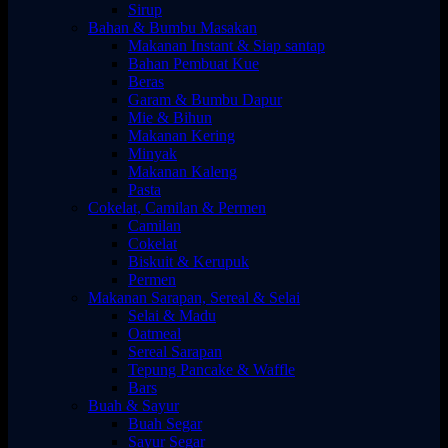
Sirup
Bahan & Bumbu Masakan
Makanan Instant & Siap santap
Bahan Pembuat Kue
Beras
Garam & Bumbu Dapur
Mie & Bihun
Makanan Kering
Minyak
Makanan Kaleng
Pasta
Cokelat, Camilan & Permen
Camilan
Cokelat
Biskuit & Kerupuk
Permen
Makanan Sarapan, Sereal & Selai
Selai & Madu
Oatmeal
Sereal Sarapan
Tepung Pancake & Waffle
Bars
Buah & Sayur
Buah Segar
Sayur Segar