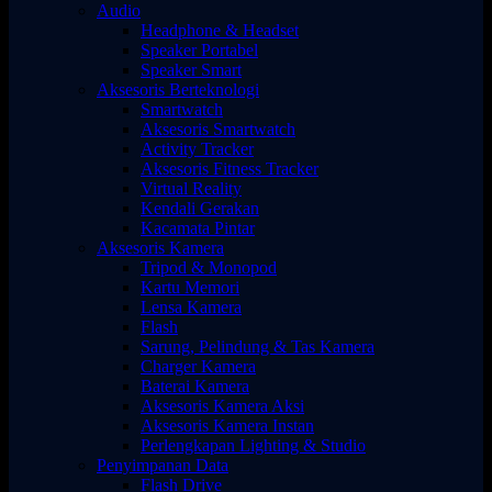
Audio
Headphone & Headset
Speaker Portabel
Speaker Smart
Aksesoris Berteknologi
Smartwatch
Aksesoris Smartwatch
Activity Tracker
Aksesoris Fitness Tracker
Virtual Reality
Kendali Gerakan
Kacamata Pintar
Aksesoris Kamera
Tripod & Monopod
Kartu Memori
Lensa Kamera
Flash
Sarung, Pelindung & Tas Kamera
Charger Kamera
Baterai Kamera
Aksesoris Kamera Aksi
Aksesoris Kamera Instan
Perlengkapan Lighting & Studio
Penyimpanan Data
Flash Drive