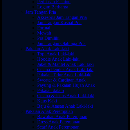
Perhiasan Fashion
Logam Berharga
Jam Tangan Pria
Aksesoris Jam Tangan Pria
Jam Tangan Kasual Pria
Formal
Mewah
Pra Dimiliki
Jam Tangan Olahraga Pria
Pakaian Anak Laki-laki
Topi Anak Laki-laki
Hoodie Anak Laki-laki
Jaket & Mantel Anak Laki-laki
Celana Pendek Anak Laki-laki
Pakaian Tidur Anak Laki-laki
Sweater & Cardigan Anak
Payung & Pakaian Hujan Anak
Pakaian dalam
Celana & Jeans Anak Laki-laki
Kaus Kaki
Baju & Atasan Anak Laki-laki
Pakaian Anak Perempuan
Bawahan Anak Perempuan
Dress Anak Perempuan
Scarf Anak Perempuan