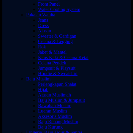
Front Panel
Water Cooling System
Pakaian Wanita
Jeans
Dress
Atasan
Sweater & Cardigan
Celana & Legging
Rok
Jaket & Mantel
Kaus Kaki & Celana Ketat
Celana Pendek
Jumpsuit & Playsuit
Hoodie & Sweatshirt
Baju Muslim
Perlengkapan Shalat
Hijab
Atasan Muslimah
Baju Muslim & Jumpsuit
Bawahan Muslim
Luaran Muslim
Aksesoris Muslim
Baju Renang Muslim
Baju Kurung
Lingerie, Baju Tidur & Santai