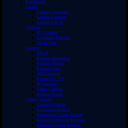
Handphone
Laptop
Laptop Consumer
Laptop Gaming
Laptop 2-in-1s
Desktop
PC Gaming
Komputer Rakitan
All-In-One
Kamera
DSLR
Kamera Mirrorless
Kamera Pocket
Kamera Aksi
360 Cameras
Kamera CCTV
IP Cameras
Video Camera
Kamera Instan
Game Console
Gaming Konsol
Permainan Konsol
Pengontrol Game Konsol
Konsol Pelindung Penutup
Aksesoris Game Konsol