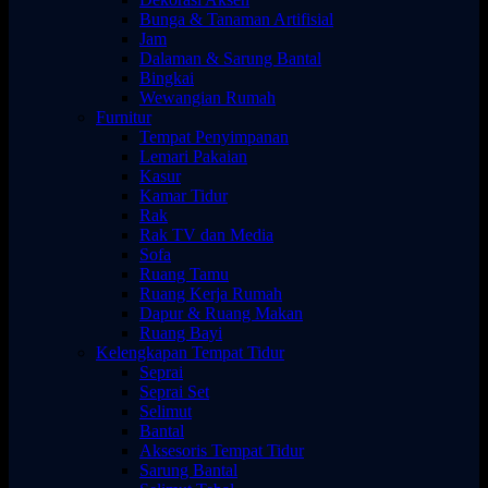
Bunga & Tanaman Artifisial
Jam
Dalaman & Sarung Bantal
Bingkai
Wewangian Rumah
Furnitur
Tempat Penyimpanan
Lemari Pakaian
Kasur
Kamar Tidur
Rak
Rak TV dan Media
Sofa
Ruang Tamu
Ruang Kerja Rumah
Dapur & Ruang Makan
Ruang Bayi
Kelengkapan Tempat Tidur
Seprai
Seprai Set
Selimut
Bantal
Aksesoris Tempat Tidur
Sarung Bantal