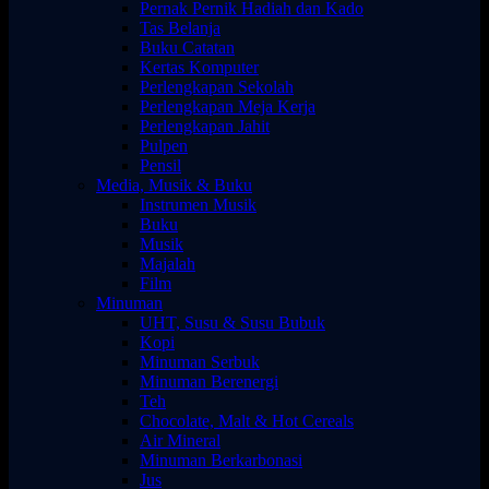
Pernak Pernik Hadiah dan Kado
Tas Belanja
Buku Catatan
Kertas Komputer
Perlengkapan Sekolah
Perlengkapan Meja Kerja
Perlengkapan Jahit
Pulpen
Pensil
Media, Musik & Buku
Instrumen Musik
Buku
Musik
Majalah
Film
Minuman
UHT, Susu & Susu Bubuk
Kopi
Minuman Serbuk
Minuman Berenergi
Teh
Chocolate, Malt & Hot Cereals
Air Mineral
Minuman Berkarbonasi
Jus