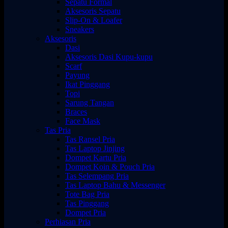
Sepatu Formal
Aksesoris Sepatu
Slip-On & Loafer
Sneakers
Aksesoris
Dasi
Aksesoris Dasi Kupu-kupu
Scarf
Payung
Ikat Pinggang
Topi
Sarung Tangan
Braces
Face Mask
Tas Pria
Tas Ransel Pria
Tas Laptop Jinjing
Dompet Kartu Pria
Dompet Koin & Pouch Pria
Tas Selempang Pria
Tas Laptop Bahu & Messenger
Tote Bag Pria
Tas Pinggang
Dompet Pria
Perhiasan Pria