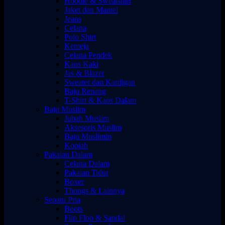
Hoodie & Sweatshirt
Jaket dan Mantel
Jeans
Celana
Polo Shirt
Kemeja
Celana Pendek
Kaus Kaki
Jas & Blazer
Sweater dan Kardigan
Baju Renang
T-Shirt & Kaos Dalam
Baju Muslim
Jubah Muslim
Aksesoris Muslim
Baju Muslimin
Kopiah
Pakaian Dalam
Celana Dalam
Pakaian Tidur
Boxer
Thongs & Lainnya
Sepatu Pria
Boots
Flip Flop & Sandal