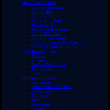
Mainan Bayi & Balita
Playgym & Playmat
Mainan Blok
Mainan Mandi
Mainan Tidur Bayi
Mainan Balita
Mainan Musik & Suara
Mainan Tarik Ulur
Mainan Shape Sorting
Indoor Climbers & Play Structures
Rocking & Spring Ride-Ons
TV & Perangkat Video
TV LED
TV Smart
Blu-Ray/DVD Player
Media Player
Proyektor
Peralatan Dapur Kecil
Rice Cooker
Blender, Mixer & Grinder
Kompor Gas
Teko Listrik
Juicer
Mesin Kopi
Air Fryer