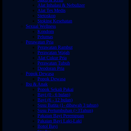
Alat Inhalasi & Nebulizer
Alat Tes Medis
Stetoskop
Stoking Kesehatan
Sexual Wellness
Kondom
Pelumas
Perawatan Pria
Perawatan Rambut
Perawatan Wajah
Alat Cukur Pria
Perawatan Tubuh
Deodoran Pria
Popok Dewasa
Popok Dewasa
Ibu & Anak
Popok Sekali Pakai
Bayi (0 - 6 bulan)
Bayi (6 - 12 bulan)
Susu Batita (1- dibawah 3 tahun)
Susu Pertumbuhan (>3Tahun)
Pakaian Bayi Perempuan
Pakaian Bayi Laki-Laki
Botol Bayi