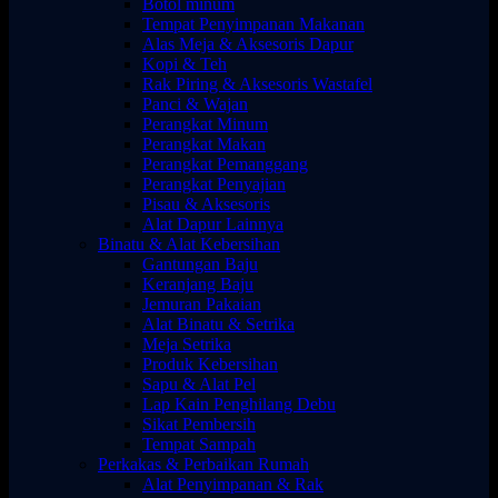
Botol minum
Tempat Penyimpanan Makanan
Alas Meja & Aksesoris Dapur
Kopi & Teh
Rak Piring & Aksesoris Wastafel
Panci & Wajan
Perangkat Minum
Perangkat Makan
Perangkat Pemanggang
Perangkat Penyajian
Pisau & Aksesoris
Alat Dapur Lainnya
Binatu & Alat Kebersihan
Gantungan Baju
Keranjang Baju
Jemuran Pakaian
Alat Binatu & Setrika
Meja Setrika
Produk Kebersihan
Sapu & Alat Pel
Lap Kain Penghilang Debu
Sikat Pembersih
Tempat Sampah
Perkakas & Perbaikan Rumah
Alat Penyimpanan & Rak