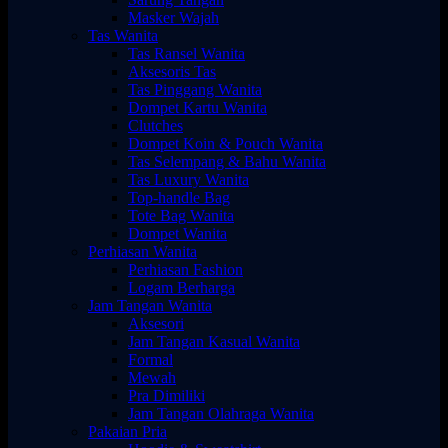
Masker Wajah
Tas Wanita
Tas Ransel Wanita
Aksesoris Tas
Tas Pinggang Wanita
Dompet Kartu Wanita
Clutches
Dompet Koin & Pouch Wanita
Tas Selempang & Bahu Wanita
Tas Luxury Wanita
Top-handle Bag
Tote Bag Wanita
Dompet Wanita
Perhiasan Wanita
Perhiasan Fashion
Logam Berharga
Jam Tangan Wanita
Aksesori
Jam Tangan Kasual Wanita
Formal
Mewah
Pra Dimiliki
Jam Tangan Olahraga Wanita
Pakaian Pria