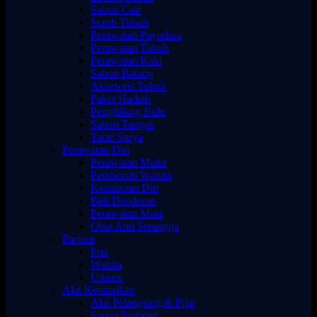
Sabun Cair
Scrub Tubuh
Perawatan Payudara
Perawatan Tubuh
Perawatan Kaki
Sabun Batang
Aksesoris Tubuh
Paket Hadiah
Penghilang Bulu
Sabun Tangan
Tabir Surya
Perawatan Diri
Perawatan Mulut
Pembersih Wanita
Keamanan Diri
Beli Deodoran
Perawatan Mata
Obat Anti Serangga
Parfum
Pria
Wanita
Unisex
Alat Kecantikan
Alat Pelangsing & Pijat
Sauna Portabel