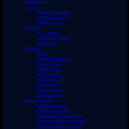
Handphone
Laptop
Laptop Consumer
Laptop Gaming
Laptop 2-in-1s
Desktop
PC Gaming
Komputer Rakitan
All-In-One
Kamera
DSLR
Kamera Mirrorless
Kamera Pocket
Kamera Aksi
360 Cameras
Kamera CCTV
IP Cameras
Video Camera
Kamera Instan
Game Console
Gaming Konsol
Permainan Konsol
Pengontrol Game Konsol
Konsol Pelindung Penutup
Aksesoris Game Konsol