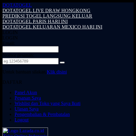
DOTATOGEL
DOTATOGEL LIVE DRAW HONGKONG
PREDIKSI TOGEL LANGSUNG KELUAR
DOTATOGEL PARIS HARI INI
DOTATOGEL KELUARAN MEXICO HARI INI
LOGIN
LOGIN
Email:
Nomor pesanan:
Untuk bantuan silakan,
Klik disini
DAFTAR
Panel Akun
Pesanan Saya
Wishlist dan Toko yang Saya Ikuti
Ulasan Saya
Pengembalian & Pembatalan
Logout