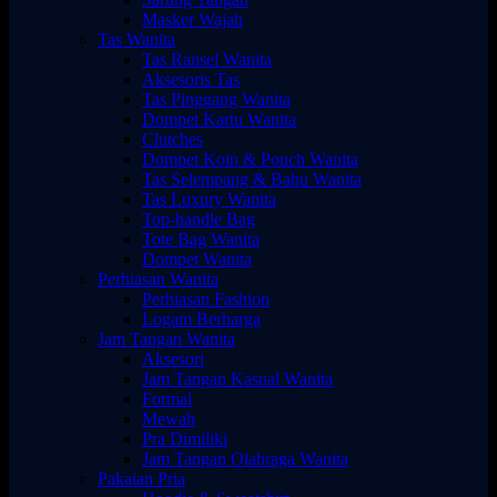
Masker Wajah
Tas Wanita
Tas Ransel Wanita
Aksesoris Tas
Tas Pinggang Wanita
Dompet Kartu Wanita
Clutches
Dompet Koin & Pouch Wanita
Tas Selempang & Bahu Wanita
Tas Luxury Wanita
Top-handle Bag
Tote Bag Wanita
Dompet Wanita
Perhiasan Wanita
Perhiasan Fashion
Logam Berharga
Jam Tangan Wanita
Aksesori
Jam Tangan Kasual Wanita
Formal
Mewah
Pra Dimiliki
Jam Tangan Olahraga Wanita
Pakaian Pria