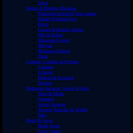
Sirup
Bahan & Bumbu Masakan
Makanan Instant & Siap santap
Bahan Pembuat Kue
Beras
Garam & Bumbu Dapur
Mie & Bihun
Makanan Kering
Minyak
Makanan Kaleng
Pasta
Cokelat, Camilan & Permen
Camilan
Cokelat
Biskuit & Kerupuk
Permen
Makanan Sarapan, Sereal & Selai
Selai & Madu
Oatmeal
Sereal Sarapan
Tepung Pancake & Waffle
Bars
Buah & Sayur
Buah Segar
Sayur Segar