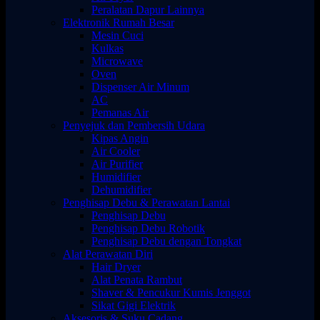
Peralatan Dapur Lainnya
Elektronik Rumah Besar
Mesin Cuci
Kulkas
Microwave
Oven
Dispenser Air Minum
AC
Pemanas Air
Penyejuk dan Pembersih Udara
Kipas Angin
Air Cooler
Air Purifier
Humidifier
Dehumidifier
Penghisap Debu & Perawatan Lantai
Penghisap Debu
Penghisap Debu Robotik
Penghisap Debu dengan Tongkat
Alat Perawatan Diri
Hair Dryer
Alat Penata Rambut
Shaver & Pencukur Kumis Jenggot
Sikat Gigi Elektrik
Aksesoris & Suku Cadang