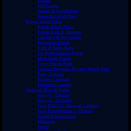
Stroller
Soft Carrier
Sampo & Kondisioner
Perawatan Kulit Bayi
Popok Sekali Pakai
Popok Sekali Pakai
Popok Kain & Aksesori
Lap Bayi & Penyangga
Perawatan Popok
Krim & Salep Bayi
Tas Perlengkapan Popok
Meja Ganti Popok
Cover Popok Kain
Lapisan Penyerap & Liner Popok Kain
Potty Training
Bangku Langkah
Detergent Laundry
Makanan Bayi & Balita
Bayi (0 - 6 bulan)
Bayi (6 - 12 bulan)
Susu Batita (1- dibawah 3 tahun)
Susu Pertumbuhan (>3Tahun)
Nutrisi Khusus Anak
Minuman
Sereal