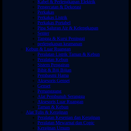
Kabel & Perlengkapan Elektrik
Pengecatan & Dekorasi
Perkakas
Perkakas Listrik
Perkakas Portabel
Pipa Saluran Air & Kelengkapan
Senter
Tangga & Kursi Peninggi
perlengkapan keamanan
Kebun & Luar Ruangan
Peralatan Listrik Taman & Kebun
Peralatan Kebun
Sistem Pengairan
Bibit & Biji Bijian
Pembasmi Hama
Aksesoris Genset
Genset
Pemanggang
Alat Pembunuh Serangga
Aksesoris Luar Ruangan
Taman & Kebun
Alat Tulis & Kerajinan
Peralatan Kesenian dan Kerajinan
Peralatan Mewarnai dan Copic
Kerajinan Umum