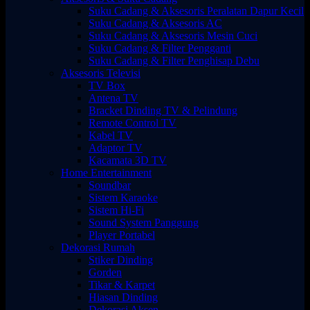
Suku Cadang & Aksesoris Peralatan Dapur Kecil
Suku Cadang & Aksesoris AC
Suku Cadang & Aksesoris Mesin Cuci
Suku Cadang & Filter Pengganti
Suku Cadang & Filter Penghisap Debu
Aksesoris Televisi
TV Box
Antena TV
Bracket Dinding TV & Pelindung
Remote Control TV
Kabel TV
Adaptor TV
Kacamata 3D TV
Home Entertainment
Soundbar
Sistem Karaoke
Sistem Hi-Fi
Sound System Panggung
Player Portabel
Dekorasi Rumah
Stiker Dinding
Gorden
Tikar & Karpet
Hiasan Dinding
Dekorasi Aksen