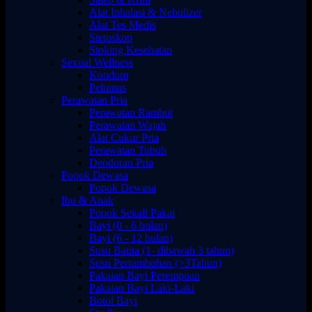
Alat Inhalasi & Nebulizer
Alat Tes Medis
Stetoskop
Stoking Kesehatan
Sexual Wellness
Kondom
Pelumas
Perawatan Pria
Perawatan Rambut
Perawatan Wajah
Alat Cukur Pria
Perawatan Tubuh
Deodoran Pria
Popok Dewasa
Popok Dewasa
Ibu & Anak
Popok Sekali Pakai
Bayi (0 - 6 bulan)
Bayi (6 - 12 bulan)
Susu Batita (1- dibawah 3 tahun)
Susu Pertumbuhan (>3Tahun)
Pakaian Bayi Perempuan
Pakaian Bayi Laki-Laki
Botol Bayi