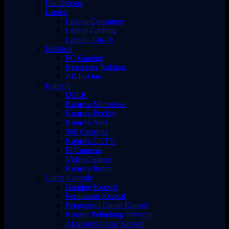
Handphone
Laptop
Laptop Consumer
Laptop Gaming
Laptop 2-in-1s
Desktop
PC Gaming
Komputer Rakitan
All-In-One
Kamera
DSLR
Kamera Mirrorless
Kamera Pocket
Kamera Aksi
360 Cameras
Kamera CCTV
IP Cameras
Video Camera
Kamera Instan
Game Console
Gaming Konsol
Permainan Konsol
Pengontrol Game Konsol
Konsol Pelindung Penutup
Aksesoris Game Konsol