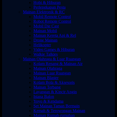
Hobi & Hiburan
Perlengkapan Pesta
Mainan Elektronik & RC
Mobil Remote Control
Robot Remote Control
Mobil Die Cast
Mainan Mobil
Mainan Kereta Api & Rel
Drone Mainan
Helikopter
Video Games & Hiburan
Walkie Talkies
Mainan Olahraga & Luar Ruangan
Kolam Renang & Mainan Air
Mainan Olahraga
Mainan Luar Ruangan
Mainan Blaster
Kolam Bola & Aksesoris
Mainan Terbang
Layangan & Kincir Angin
Istana Balon
Yoyo & Kendama
Set Mainan Taman Bermain
Kemah & Terowongan Mainan
Mainan Rumah-rumahan