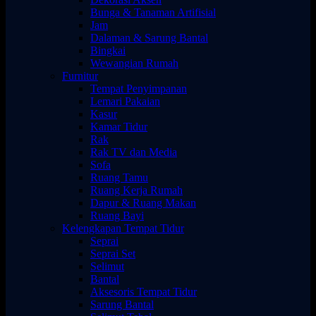
Bunga & Tanaman Artifisial
Jam
Dalaman & Sarung Bantal
Bingkai
Wewangian Rumah
Furnitur
Tempat Penyimpanan
Lemari Pakaian
Kasur
Kamar Tidur
Rak
Rak TV dan Media
Sofa
Ruang Tamu
Ruang Kerja Rumah
Dapur & Ruang Makan
Ruang Bayi
Kelengkapan Tempat Tidur
Seprai
Seprai Set
Selimut
Bantal
Aksesoris Tempat Tidur
Sarung Bantal