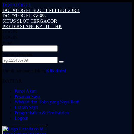
DOTATOGEL
DOTATOGEL SLOT FREEBET 20RB
DOTATOGEL SV388
SITUS SLOT TERGACOR
PREDIKSI ANGKA JITU HK
LOGIN
LOGIN
Email:
Nomor pesanan:
Untuk bantuan silakan,
Klik disini
DAFTAR
Panel Akun
Pesanan Saya
Wishlist dan Toko yang Saya Ikuti
Ulasan Saya
Pengembalian & Pembatalan
Logout