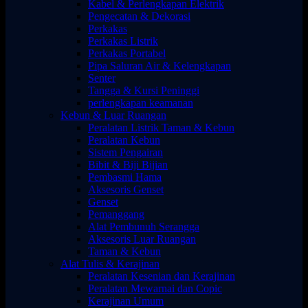
Kabel & Perlengkapan Elektrik
Pengecatan & Dekorasi
Perkakas
Perkakas Listrik
Perkakas Portabel
Pipa Saluran Air & Kelengkapan
Senter
Tangga & Kursi Peninggi
perlengkapan keamanan
Kebun & Luar Ruangan
Peralatan Listrik Taman & Kebun
Peralatan Kebun
Sistem Pengairan
Bibit & Biji Bijian
Pembasmi Hama
Aksesoris Genset
Genset
Pemanggang
Alat Pembunuh Serangga
Aksesoris Luar Ruangan
Taman & Kebun
Alat Tulis & Kerajinan
Peralatan Kesenian dan Kerajinan
Peralatan Mewarnai dan Copic
Kerajinan Umum