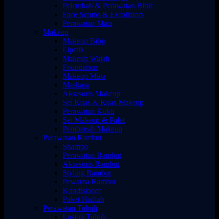
Pelembab & Perawatan Bibir
Face Scrubs & Exfoliators
Perawatan Mata
Makeup
Makeup Bibir
Lipstik
Makeup Wajah
Foundation
Makeup Mata
Maskara
Aksesoris Makeup
Set Kuas & Kuas Makeup
Perawatan Kuku
Set Makeup & Palet
Pembersih Makeup
Perawatan Rambut
Shampo
Perawatan Rambut
Aksesoris Rambut
Styling Rambut
Pewarna Rambut
Kondisioner
Paket Hadiah
Perawatan Tubuh
Losion Tubuh