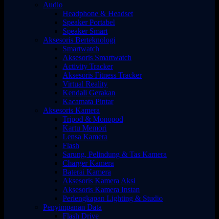
Audio
Headphone & Headset
Speaker Portabel
Speaker Smart
Aksesoris Berteknologi
Smartwatch
Aksesoris Smartwatch
Activity Tracker
Aksesoris Fitness Tracker
Virtual Reality
Kendali Gerakan
Kacamata Pintar
Aksesoris Kamera
Tripod & Monopod
Kartu Memori
Lensa Kamera
Flash
Sarung, Pelindung & Tas Kamera
Charger Kamera
Baterai Kamera
Aksesoris Kamera Aksi
Aksesoris Kamera Instan
Perlengkapan Lighting & Studio
Penyimpanan Data
Flash Drive