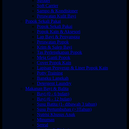
Stroller
Soft Carrier
Sampo & Kondisioner
Perawatan Kulit Bayi
Popok Sekali Pakai
Popok Sekali Pakai
Popok Kain & Aksesori
Lap Bayi & Penyangga
Perawatan Popok
Krim & Salep Bayi
Tas Perlengkapan Popok
Meja Ganti Popok
Cover Popok Kain
Lapisan Penyerap & Liner Popok Kain
Potty Training
Bangku Langkah
Detergent Laundry
Makanan Bayi & Balita
Bayi (0 - 6 bulan)
Bayi (6 - 12 bulan)
Susu Batita (1- dibawah 3 tahun)
Susu Pertumbuhan (>3Tahun)
Nutrisi Khusus Anak
Minuman
Sereal