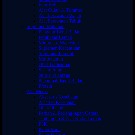
Foot Relief
Alat Cukur & Trimmer
Alat Perawatan Wajah
Alat Perawatan Tubuh
Suplemen Makanan
Pengatur Berat Badan
Pembakar Lemak
Minuman Pelangsing
Suplemen Kecantikan
Suplemen Pemutih
Multivitamin
Obat Tradisional
Sistem Imun
Nutrisi Olahraga
Penambah Berat Badan
Protein
Alat Medis
Aksesoris Kesehatan
Alat Tes Kesehatan
Obat-Obatan
Perban & Perlengkapan Cedera
Timbangan & Alat Kadar Lemak
P3K
Kursi Roda
Salep & Krim