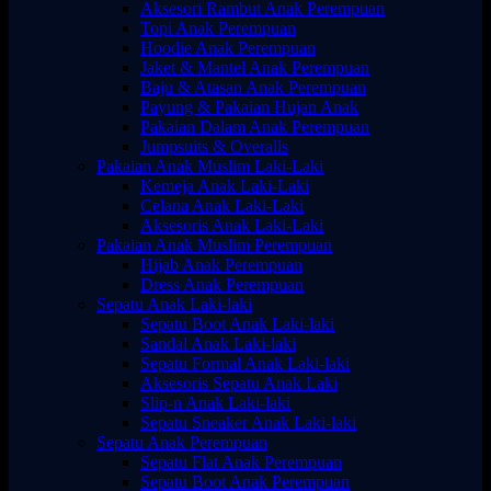
Aksesori Rambut Anak Perempuan
Topi Anak Perempuan
Hoodie Anak Perempuan
Jaket & Mantel Anak Perempuan
Baju & Atasan Anak Perempuan
Payung & Pakaian Hujan Anak
Pakaian Dalam Anak Perempuan
Jumpsuits & Overalls
Pakaian Anak Muslim Laki-Laki
Kemeja Anak Laki-Laki
Celana Anak Laki-Laki
Aksesoris Anak Laki-Laki
Pakaian Anak Muslim Perempuan
Hijab Anak Perempuan
Dress Anak Perempuan
Sepatu Anak Laki-laki
Sepatu Boot Anak Laki-laki
Sandal Anak Laki-laki
Sepatu Formal Anak Laki-laki
Aksesoris Sepatu Anak Laki
Slip-n Anak Laki-laki
Sepatu Sneaker Anak Laki-laki
Sepatu Anak Perempuan
Sepatu Flat Anak Perempuan
Sepatu Boot Anak Perempuan