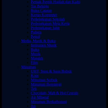
Pernak Pernik Hadiah dan Kado
Tas Belanja
Buku Catatan
Kertas Komputer
Perlengkapan Sekolah
Perlengkapan Meja Kerja
Perlengkapan Jahit
Pulpen
Pensil
Media, Musik & Buku
Instrumen Musik
Buku
Musik
Majalah
Film
Minuman
UHT, Susu & Susu Bubuk
Kopi
Minuman Serbuk
Minuman Berenergi
Teh
Chocolate, Malt & Hot Cereals
Air Mineral
Minuman Berkarbonasi
Jus