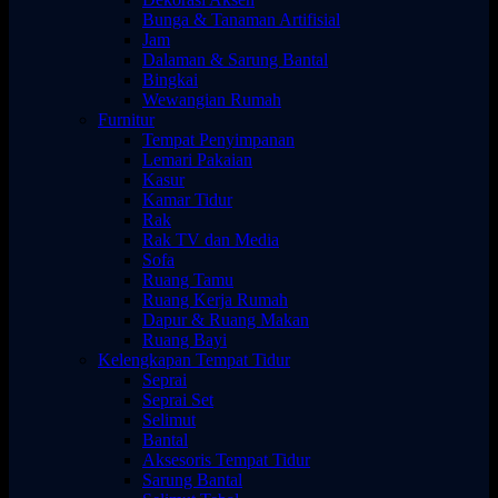
Bunga & Tanaman Artifisial
Jam
Dalaman & Sarung Bantal
Bingkai
Wewangian Rumah
Furnitur
Tempat Penyimpanan
Lemari Pakaian
Kasur
Kamar Tidur
Rak
Rak TV dan Media
Sofa
Ruang Tamu
Ruang Kerja Rumah
Dapur & Ruang Makan
Ruang Bayi
Kelengkapan Tempat Tidur
Seprai
Seprai Set
Selimut
Bantal
Aksesoris Tempat Tidur
Sarung Bantal