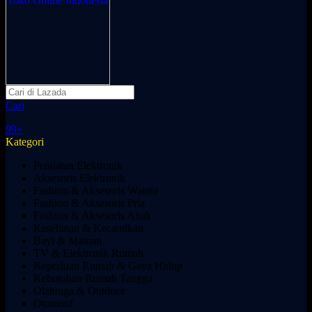
Cari
99+
Kategori
Peralatan Elektronik
Aksesoris Elektronik
Fashion & Aksesoris Wanita
Fashion & Aksesoris Pria
Fashion & Aksesoris Anak
Kesehatan & Kecantikan
Bayi & Mainan
TV & Elektronik Rumah
Keperluan Rumah & Gaya Hidup
Kebutuhan Rumah Tangga
Olahraga & Outdoor
Otomotif