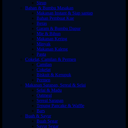
Sirup
Bahan & Bumbu Masakan
Makanan Instant & Siap santap
Bahan Pembuat Kue
Beras
Garam & Bumbu Dapur
Mie & Bihun
Makanan Kering
Minyak
Makanan Kaleng
Pasta
Cokelat, Camilan & Permen
Camilan
Cokelat
Biskuit & Kerupuk
Permen
Makanan Sarapan, Sereal & Selai
Selai & Madu
Oatmeal
Sereal Sarapan
Tepung Pancake & Waffle
Bars
Buah & Sayur
Buah Segar
Sayur Segar