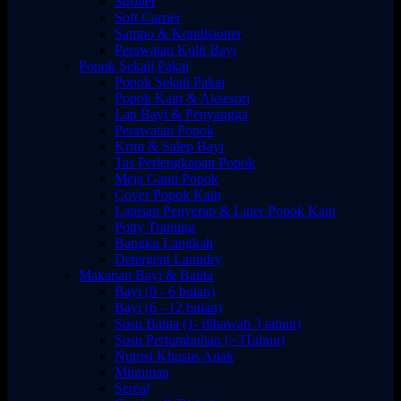
Stroller
Soft Carrier
Sampo & Kondisioner
Perawatan Kulit Bayi
Popok Sekali Pakai
Popok Sekali Pakai
Popok Kain & Aksesori
Lap Bayi & Penyangga
Perawatan Popok
Krim & Salep Bayi
Tas Perlengkapan Popok
Meja Ganti Popok
Cover Popok Kain
Lapisan Penyerap & Liner Popok Kain
Potty Training
Bangku Langkah
Detergent Laundry
Makanan Bayi & Balita
Bayi (0 - 6 bulan)
Bayi (6 - 12 bulan)
Susu Batita (1- dibawah 3 tahun)
Susu Pertumbuhan (>3Tahun)
Nutrisi Khusus Anak
Minuman
Sereal