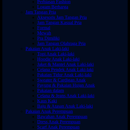
Perhiasan Fashion
Logam Berharga
Jam Tangan Pria
Aksesoris Jam Tangan Pria
Jam Tangan Kasual Pria
Formal
Mewah
Pra Dimiliki
Jam Tangan Olahraga Pria
Pakaian Anak Laki-laki
Topi Anak Laki-laki
Hoodie Anak Laki-laki
Jaket & Mantel Anak Laki-laki
Celana Pendek Anak Laki-laki
Pakaian Tidur Anak Laki-laki
Sweater & Cardigan Anak
Payung & Pakaian Hujan Anak
Pakaian dalam
Celana & Jeans Anak Laki-laki
Kaus Kaki
Baju & Atasan Anak Laki-laki
Pakaian Anak Perempuan
Bawahan Anak Perempuan
Dress Anak Perempuan
Scarf Anak Perempuan