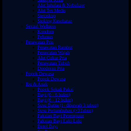
Alat Inhalasi & Nebulizer
Alat Tes Medis
Stetoskop
Stoking Kesehatan
Sexual Wellness
Kondom
Pelumas
Perawatan Pria
Perawatan Rambut
Perawatan Wajah
Alat Cukur Pria
Perawatan Tubuh
Deodoran Pria
Popok Dewasa
Popok Dewasa
Ibu & Anak
Popok Sekali Pakai
Bayi (0 - 6 bulan)
Bayi (6 - 12 bulan)
Susu Batita (1- dibawah 3 tahun)
Susu Pertumbuhan (>3Tahun)
Pakaian Bayi Perempuan
Pakaian Bayi Laki-Laki
Botol Bayi