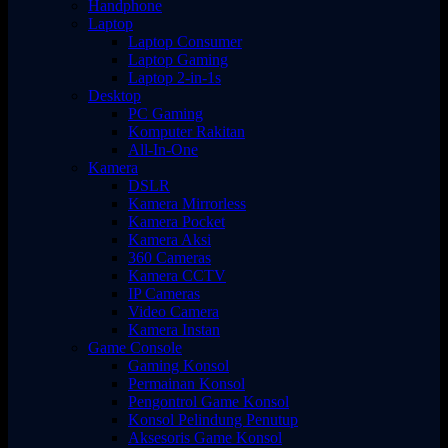
Handphone
Laptop
Laptop Consumer
Laptop Gaming
Laptop 2-in-1s
Desktop
PC Gaming
Komputer Rakitan
All-In-One
Kamera
DSLR
Kamera Mirrorless
Kamera Pocket
Kamera Aksi
360 Cameras
Kamera CCTV
IP Cameras
Video Camera
Kamera Instan
Game Console
Gaming Konsol
Permainan Konsol
Pengontrol Game Konsol
Konsol Pelindung Penutup
Aksesoris Game Konsol