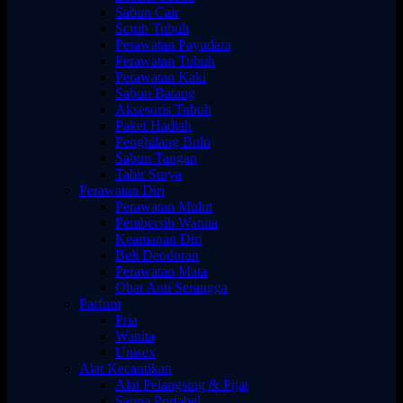
Sabun Cair
Scrub Tubuh
Perawatan Payudara
Perawatan Tubuh
Perawatan Kaki
Sabun Batang
Aksesoris Tubuh
Paket Hadiah
Penghilang Bulu
Sabun Tangan
Tabir Surya
Perawatan Diri
Perawatan Mulut
Pembersih Wanita
Keamanan Diri
Beli Deodoran
Perawatan Mata
Obat Anti Serangga
Parfum
Pria
Wanita
Unisex
Alat Kecantikan
Alat Pelangsing & Pijat
Sauna Portabel