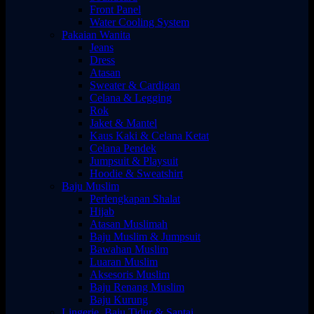
Front Panel
Water Cooling System
Pakaian Wanita
Jeans
Dress
Atasan
Sweater & Cardigan
Celana & Legging
Rok
Jaket & Mantel
Kaus Kaki & Celana Ketat
Celana Pendek
Jumpsuit & Playsuit
Hoodie & Sweatshirt
Baju Muslim
Perlengkapan Shalat
Hijab
Atasan Muslimah
Baju Muslim & Jumpsuit
Bawahan Muslim
Luaran Muslim
Aksesoris Muslim
Baju Renang Muslim
Baju Kurung
Lingerie, Baju Tidur & Santai