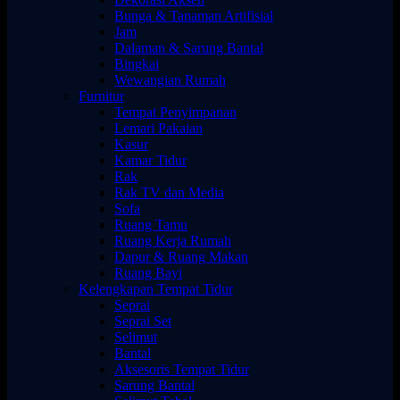
Bunga & Tanaman Artifisial
Jam
Dalaman & Sarung Bantal
Bingkai
Wewangian Rumah
Furnitur
Tempat Penyimpanan
Lemari Pakaian
Kasur
Kamar Tidur
Rak
Rak TV dan Media
Sofa
Ruang Tamu
Ruang Kerja Rumah
Dapur & Ruang Makan
Ruang Bayi
Kelengkapan Tempat Tidur
Seprai
Seprai Set
Selimut
Bantal
Aksesoris Tempat Tidur
Sarung Bantal