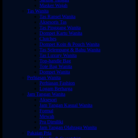
Masker Wajah
Tas Wanita
Tas Ransel Wanita
Aksesoris Tas
Tas Pinggang Wanita
Dompet Kartu Wanita
Clutches
Dompet Koin & Pouch Wanita
Tas Selempang & Bahu Wanita
Tas Luxury Wanita
Top-handle Bag
Tote Bag Wanita
Dompet Wanita
Perhiasan Wanita
Perhiasan Fashion
Logam Berharga
Jam Tangan Wanita
Aksesori
Jam Tangan Kasual Wanita
Formal
Mewah
Pra Dimiliki
Jam Tangan Olahraga Wanita
Pakaian Pria