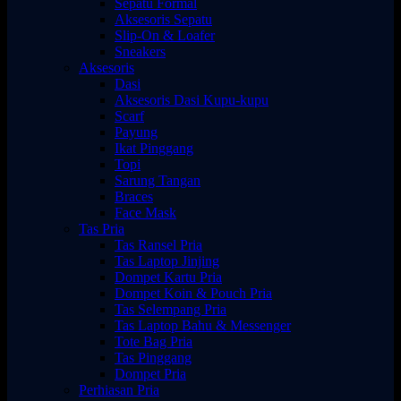
Sepatu Formal
Aksesoris Sepatu
Slip-On & Loafer
Sneakers
Aksesoris
Dasi
Aksesoris Dasi Kupu-kupu
Scarf
Payung
Ikat Pinggang
Topi
Sarung Tangan
Braces
Face Mask
Tas Pria
Tas Ransel Pria
Tas Laptop Jinjing
Dompet Kartu Pria
Dompet Koin & Pouch Pria
Tas Selempang Pria
Tas Laptop Bahu & Messenger
Tote Bag Pria
Tas Pinggang
Dompet Pria
Perhiasan Pria