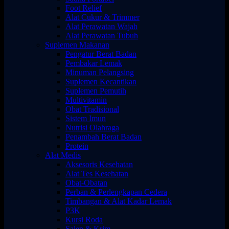
Foot Relief
Alat Cukur & Trimmer
Alat Perawatan Wajah
Alat Perawatan Tubuh
Suplemen Makanan
Pengatur Berat Badan
Pembakar Lemak
Minuman Pelangsing
Suplemen Kecantikan
Suplemen Pemutih
Multivitamin
Obat Tradisional
Sistem Imun
Nutrisi Olahraga
Penambah Berat Badan
Protein
Alat Medis
Aksesoris Kesehatan
Alat Tes Kesehatan
Obat-Obatan
Perban & Perlengkapan Cedera
Timbangan & Alat Kadar Lemak
P3K
Kursi Roda
Salep & Krim