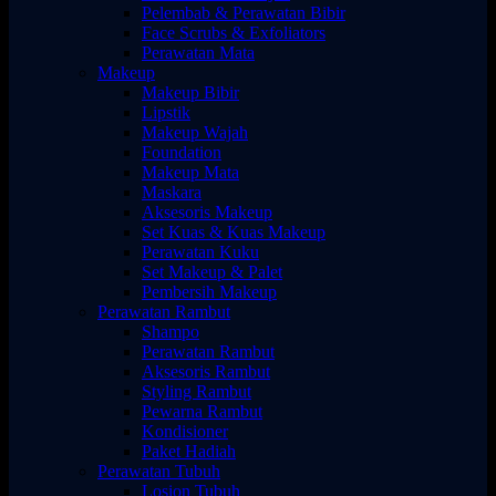
Pelembab & Perawatan Bibir
Face Scrubs & Exfoliators
Perawatan Mata
Makeup
Makeup Bibir
Lipstik
Makeup Wajah
Foundation
Makeup Mata
Maskara
Aksesoris Makeup
Set Kuas & Kuas Makeup
Perawatan Kuku
Set Makeup & Palet
Pembersih Makeup
Perawatan Rambut
Shampo
Perawatan Rambut
Aksesoris Rambut
Styling Rambut
Pewarna Rambut
Kondisioner
Paket Hadiah
Perawatan Tubuh
Losion Tubuh