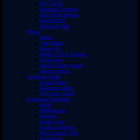
OTG Drive
Harddisk Eksternal
Hard Drive Internal
Internal SSD
Eksternal SSD
Printer
Printer
Tinta Printer
Printer 3D
Printer POS & Thermal
Mesin Faks
Mesin Cutting Sticker
Memori Printer
Aksesoris Tablet
Casing Tablet
Keyboard Tablet
Pen Stylus Tablet
Komponen Komputer
RAM
Motherboard
Prosesor
Kartu Grafis
Casing Komputer
Power Supply Unit
Soundcard