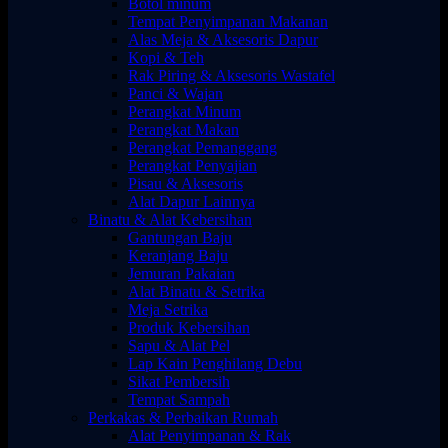
Botol minum
Tempat Penyimpanan Makanan
Alas Meja & Aksesoris Dapur
Kopi & Teh
Rak Piring & Aksesoris Wastafel
Panci & Wajan
Perangkat Minum
Perangkat Makan
Perangkat Pemanggang
Perangkat Penyajian
Pisau & Aksesoris
Alat Dapur Lainnya
Binatu & Alat Kebersihan
Gantungan Baju
Keranjang Baju
Jemuran Pakaian
Alat Binatu & Setrika
Meja Setrika
Produk Kebersihan
Sapu & Alat Pel
Lap Kain Penghilang Debu
Sikat Pembersih
Tempat Sampah
Perkakas & Perbaikan Rumah
Alat Penyimpanan & Rak