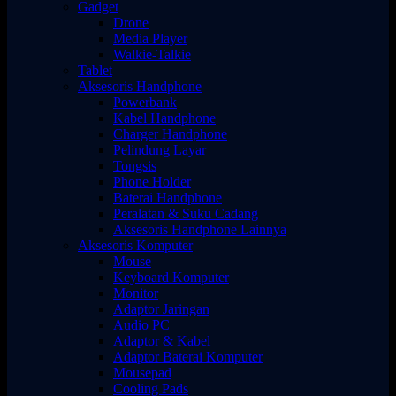
Gadget
Drone
Media Player
Walkie-Talkie
Tablet
Aksesoris Handphone
Powerbank
Kabel Handphone
Charger Handphone
Pelindung Layar
Tongsis
Phone Holder
Baterai Handphone
Peralatan & Suku Cadang
Aksesoris Handphone Lainnya
Aksesoris Komputer
Mouse
Keyboard Komputer
Monitor
Adaptor Jaringan
Audio PC
Adaptor & Kabel
Adaptor Baterai Komputer
Mousepad
Cooling Pads