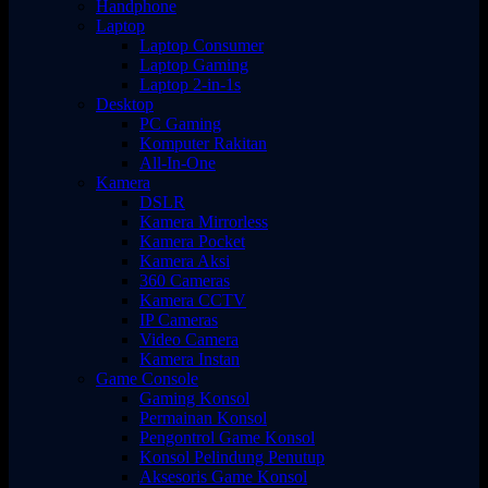
Handphone
Laptop
Laptop Consumer
Laptop Gaming
Laptop 2-in-1s
Desktop
PC Gaming
Komputer Rakitan
All-In-One
Kamera
DSLR
Kamera Mirrorless
Kamera Pocket
Kamera Aksi
360 Cameras
Kamera CCTV
IP Cameras
Video Camera
Kamera Instan
Game Console
Gaming Konsol
Permainan Konsol
Pengontrol Game Konsol
Konsol Pelindung Penutup
Aksesoris Game Konsol