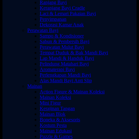
Ranjang Bayi
Keranjang Bayi Cradle
Laci & Lemari Pakaian Bayi
Penyimpanan
Dekorasi Kamar Anak
Perawatan Bayi
Sampo & Kondisioner
Sabun & Pembersih Bayi
Perawatan Mulut Bayi
Tempat Duduk & Bak Mandi Bayi
Lap Mandi & Handuk Bayi
Pelindung Matahari Bayi
Aromaterapi Bayi
Perlengkapan Mandi Bayi
Alas Mandi Bayi Anti Slip
Mainan
Action Figure & Mainan Koleksi
Mainan Koleksi
Mini Figur
Kerajinan Tangan
Mainan Blok
Boneka & Aksesoris
Kostum Pesta
Mainan Edukasi
Puzzle & Games