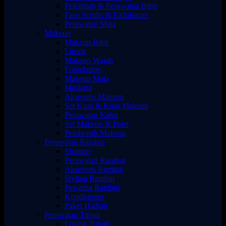
Pelembab & Perawatan Bibir
Face Scrubs & Exfoliators
Perawatan Mata
Makeup
Makeup Bibir
Lipstik
Makeup Wajah
Foundation
Makeup Mata
Maskara
Aksesoris Makeup
Set Kuas & Kuas Makeup
Perawatan Kuku
Set Makeup & Palet
Pembersih Makeup
Perawatan Rambut
Shampo
Perawatan Rambut
Aksesoris Rambut
Styling Rambut
Pewarna Rambut
Kondisioner
Paket Hadiah
Perawatan Tubuh
Losion Tubuh