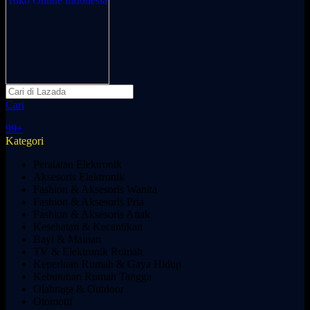
Cari
99+
Kategori
Peralatan Elektronik
Aksesoris Elektronik
Fashion & Aksesoris Wanita
Fashion & Aksesoris Pria
Fashion & Aksesoris Anak
Kesehatan & Kecantikan
Bayi & Mainan
TV & Elektronik Rumah
Keperluan Rumah & Gaya Hidup
Kebutuhan Rumah Tangga
Olahraga & Outdoor
Otomotif