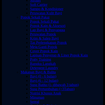
Stroller
Soft Carrier
Sampo & Kondisioner
Perawatan Kulit Bayi
Popok Sekali Pakai
Popok Sekali Pakai
Popok Kain & Aksesori
Lap Bayi & Penyangga
Perawatan Popok
Krim & Salep Bayi
Tas Perlengkapan Popok
Meja Ganti Popok
Cover Popok Kain
Lapisan Penyerap & Liner Popok Kain
Potty Training
Bangku Langkah
Detergent Laundry
Makanan Bayi & Balita
Bayi (0 - 6 bulan)
Bayi (6 - 12 bulan)
Susu Batita (1- dibawah 3 tahun)
Susu Pertumbuhan (>3Tahun)
Nutrisi Khusus Anak
Minuman
Sereal