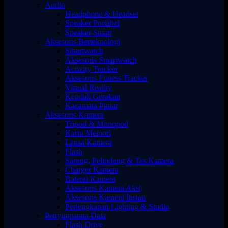
Audio
Headphone & Headset
Speaker Portabel
Speaker Smart
Aksesoris Berteknologi
Smartwatch
Aksesoris Smartwatch
Activity Tracker
Aksesoris Fitness Tracker
Virtual Reality
Kendali Gerakan
Kacamata Pintar
Aksesoris Kamera
Tripod & Monopod
Kartu Memori
Lensa Kamera
Flash
Sarung, Pelindung & Tas Kamera
Charger Kamera
Baterai Kamera
Aksesoris Kamera Aksi
Aksesoris Kamera Instan
Perlengkapan Lighting & Studio
Penyimpanan Data
Flash Drive