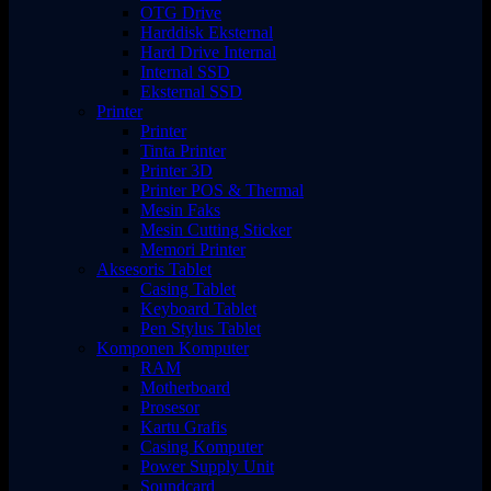
OTG Drive
Harddisk Eksternal
Hard Drive Internal
Internal SSD
Eksternal SSD
Printer
Printer
Tinta Printer
Printer 3D
Printer POS & Thermal
Mesin Faks
Mesin Cutting Sticker
Memori Printer
Aksesoris Tablet
Casing Tablet
Keyboard Tablet
Pen Stylus Tablet
Komponen Komputer
RAM
Motherboard
Prosesor
Kartu Grafis
Casing Komputer
Power Supply Unit
Soundcard