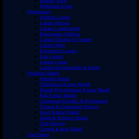
Selimut Tebal
Pelindung Kasur
Penerangan
Bohlam Lampu
Lampu Khusus
Lampu Langit-langit
Penerangan Outdoor
Lampu Dinding & Tempel
Lampu Meja
Komponen Lampu
Kap Lampu
Lampu Lantai
Lampu Rechargeable & Senter
Peralatan Mandi
Handuk Mandi
Timbangan Kamar Mandi
Wadah Penyimpanan Kamar Mandi
Rak Kamar Mandi
Gantungan Handuk & Penghangat
Tempat & Gantungan Shower
Keset Kamar Mandi
Jubah & Kimono Mandi
Tirai Shower
Cermin Kamar Mandi
Alat Dapur