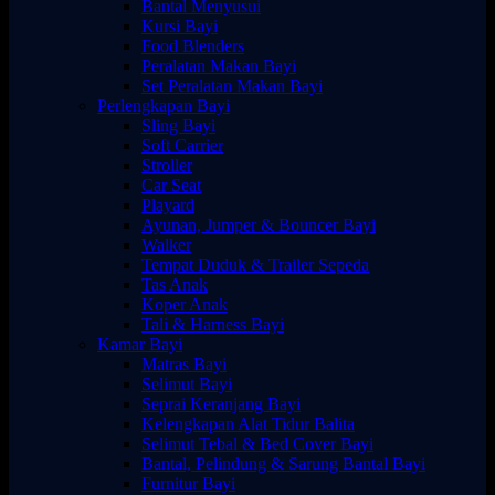
Bantal Menyusui
Kursi Bayi
Food Blenders
Peralatan Makan Bayi
Set Peralatan Makan Bayi
Perlengkapan Bayi
Sling Bayi
Soft Carrier
Stroller
Car Seat
Playard
Ayunan, Jumper & Bouncer Bayi
Walker
Tempat Duduk & Trailer Sepeda
Tas Anak
Koper Anak
Tali & Harness Bayi
Kamar Bayi
Matras Bayi
Selimut Bayi
Seprai Keranjang Bayi
Kelengkapan Alat Tidur Balita
Selimut Tebal & Bed Cover Bayi
Bantal, Pelindung & Sarung Bantal Bayi
Furnitur Bayi