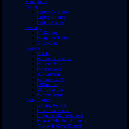
Handphone
Laptop
Laptop Consumer
Laptop Gaming
Laptop 2-in-1s
Desktop
PC Gaming
Komputer Rakitan
All-In-One
Kamera
DSLR
Kamera Mirrorless
Kamera Pocket
Kamera Aksi
360 Cameras
Kamera CCTV
IP Cameras
Video Camera
Kamera Instan
Game Console
Gaming Konsol
Permainan Konsol
Pengontrol Game Konsol
Konsol Pelindung Penutup
Aksesoris Game Konsol