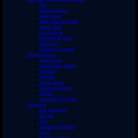
Bra
Celana Dalam
Shapewear
Baju Tidur & Santai
Jubah Tidur
Set Lingerie
Kamisol & Slips
Bodysuit
Aksesori Lingerie
Sepatu Wanita
Sepatu Flat
Sepatu Hak Tinggi
Sneakers
Wedges
Sepatu Boot
Aksesoris Sepatu
Sandal
Sandal & Flip Flop
Aksesoris
Ikat Pinggang
Payung
Topi
Aksesoris Rambut
Scarf
Sarung Tangan