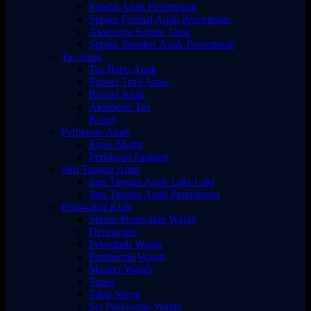
Sandal Anak Perempuan
Sepatu Formal Anak Perempuan
Aksesoris Sepatu Anak
Sepatu Sneaker Anak Perempuan
Tas Anak
Tas Bahu Anak
Ransel Troli Anak
Ransel Anak
Aksesoris Tas
Koper
Perhiasan Anak
Emas Murni
Perhiasan Fashion
Jam Tangan Anak
Jam Tangan Anak Laki-Laki
Jam Tangan Anak Perempuan
Perawatan Kulit
Serum Perawatan Wajah
Dermacare
Pelembab Wajah
Pembersih Wajah
Masker Wajah
Toner
Tabir Surya
Set Perawatan Wajah