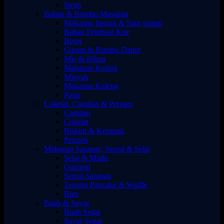
Sirup
Bahan & Bumbu Masakan
Makanan Instant & Siap santap
Bahan Pembuat Kue
Beras
Garam & Bumbu Dapur
Mie & Bihun
Makanan Kering
Minyak
Makanan Kaleng
Pasta
Cokelat, Camilan & Permen
Camilan
Cokelat
Biskuit & Kerupuk
Permen
Makanan Sarapan, Sereal & Selai
Selai & Madu
Oatmeal
Sereal Sarapan
Tepung Pancake & Waffle
Bars
Buah & Sayur
Buah Segar
Sayur Segar