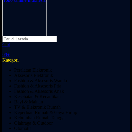
Cari
99+
Kategori
Peralatan Elektronik
Aksesoris Elektronik
Fashion & Aksesoris Wanita
Fashion & Aksesoris Pria
Fashion & Aksesoris Anak
Kesehatan & Kecantikan
Bayi & Mainan
TV & Elektronik Rumah
Keperluan Rumah & Gaya Hidup
Kebutuhan Rumah Tangga
Olahraga & Outdoor
Otomotif