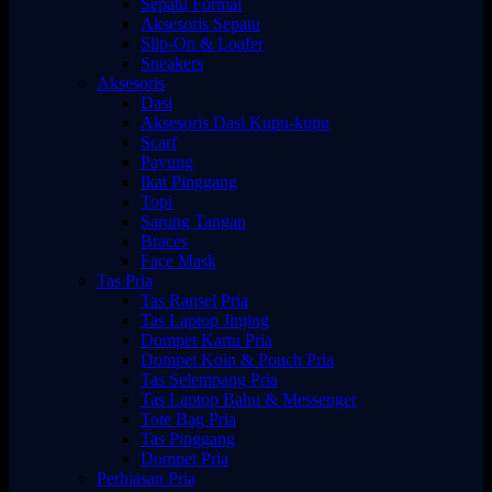
Sepatu Formal
Aksesoris Sepatu
Slip-On & Loafer
Sneakers
Aksesoris
Dasi
Aksesoris Dasi Kupu-kupu
Scarf
Payung
Ikat Pinggang
Topi
Sarung Tangan
Braces
Face Mask
Tas Pria
Tas Ransel Pria
Tas Laptop Jinjing
Dompet Kartu Pria
Dompet Koin & Pouch Pria
Tas Selempang Pria
Tas Laptop Bahu & Messenger
Tote Bag Pria
Tas Pinggang
Dompet Pria
Perhiasan Pria