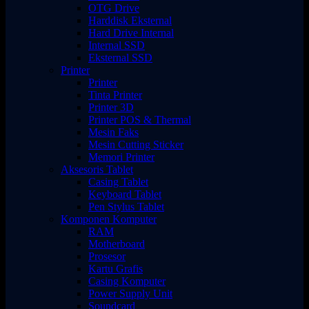
OTG Drive
Harddisk Eksternal
Hard Drive Internal
Internal SSD
Eksternal SSD
Printer
Printer
Tinta Printer
Printer 3D
Printer POS & Thermal
Mesin Faks
Mesin Cutting Sticker
Memori Printer
Aksesoris Tablet
Casing Tablet
Keyboard Tablet
Pen Stylus Tablet
Komponen Komputer
RAM
Motherboard
Prosesor
Kartu Grafis
Casing Komputer
Power Supply Unit
Soundcard