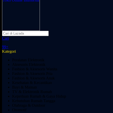
Cari
99+
Kategori
Peralatan Elektronik
Aksesoris Elektronik
Fashion & Aksesoris Wanita
Fashion & Aksesoris Pria
Fashion & Aksesoris Anak
Kesehatan & Kecantikan
Bayi & Mainan
TV & Elektronik Rumah
Keperluan Rumah & Gaya Hidup
Kebutuhan Rumah Tangga
Olahraga & Outdoor
Otomotif