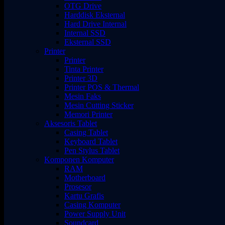
OTG Drive
Harddisk Eksternal
Hard Drive Internal
Internal SSD
Eksternal SSD
Printer
Printer
Tinta Printer
Printer 3D
Printer POS & Thermal
Mesin Faks
Mesin Cutting Sticker
Memori Printer
Aksesoris Tablet
Casing Tablet
Keyboard Tablet
Pen Stylus Tablet
Komponen Komputer
RAM
Motherboard
Prosesor
Kartu Grafis
Casing Komputer
Power Supply Unit
Soundcard