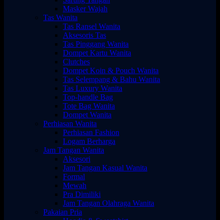
Masker Wajah
Tas Wanita
Tas Ransel Wanita
Aksesoris Tas
Tas Pinggang Wanita
Dompet Kartu Wanita
Clutches
Dompet Koin & Pouch Wanita
Tas Selempang & Bahu Wanita
Tas Luxury Wanita
Top-handle Bag
Tote Bag Wanita
Dompet Wanita
Perhiasan Wanita
Perhiasan Fashion
Logam Berharga
Jam Tangan Wanita
Aksesori
Jam Tangan Kasual Wanita
Formal
Mewah
Pra Dimiliki
Jam Tangan Olahraga Wanita
Pakaian Pria