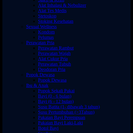
Alat Inhalasi & Nebulizer
Alat Tes Medis
Stetoskop
Stoking Kesehatan
Sexual Wellness
Kondom
Pelumas
Perawatan Pria
Perawatan Rambut
Perawatan Wajah
Alat Cukur Pria
Perawatan Tubuh
Deodoran Pria
Popok Dewasa
Popok Dewasa
Ibu & Anak
Popok Sekali Pakai
Bayi (0 - 6 bulan)
Bayi (6 - 12 bulan)
Susu Batita (1- dibawah 3 tahun)
Susu Pertumbuhan (>3Tahun)
Pakaian Bayi Perempuan
Pakaian Bayi Laki-Laki
Botol Bayi