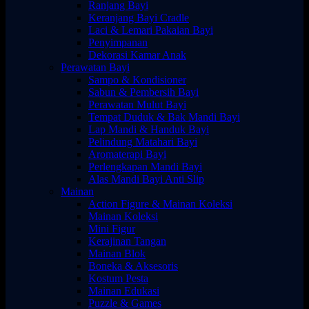
Ranjang Bayi
Keranjang Bayi Cradle
Laci & Lemari Pakaian Bayi
Penyimpanan
Dekorasi Kamar Anak
Perawatan Bayi
Sampo & Kondisioner
Sabun & Pembersih Bayi
Perawatan Mulut Bayi
Tempat Duduk & Bak Mandi Bayi
Lap Mandi & Handuk Bayi
Pelindung Matahari Bayi
Aromaterapi Bayi
Perlengkapan Mandi Bayi
Alas Mandi Bayi Anti Slip
Mainan
Action Figure & Mainan Koleksi
Mainan Koleksi
Mini Figur
Kerajinan Tangan
Mainan Blok
Boneka & Aksesoris
Kostum Pesta
Mainan Edukasi
Puzzle & Games