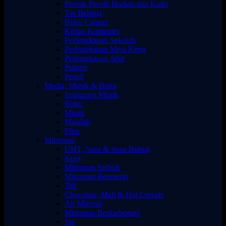
Pernak Pernik Hadiah dan Kado
Tas Belanja
Buku Catatan
Kertas Komputer
Perlengkapan Sekolah
Perlengkapan Meja Kerja
Perlengkapan Jahit
Pulpen
Pensil
Media, Musik & Buku
Instrumen Musik
Buku
Musik
Majalah
Film
Minuman
UHT, Susu & Susu Bubuk
Kopi
Minuman Serbuk
Minuman Berenergi
Teh
Chocolate, Malt & Hot Cereals
Air Mineral
Minuman Berkarbonasi
Jus