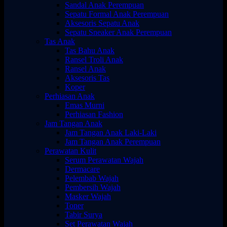
Sandal Anak Perempuan
Sepatu Formal Anak Perempuan
Aksesoris Sepatu Anak
Sepatu Sneaker Anak Perempuan
Tas Anak
Tas Bahu Anak
Ransel Troli Anak
Ransel Anak
Aksesoris Tas
Koper
Perhiasan Anak
Emas Murni
Perhiasan Fashion
Jam Tangan Anak
Jam Tangan Anak Laki-Laki
Jam Tangan Anak Perempuan
Perawatan Kulit
Serum Perawatan Wajah
Dermacare
Pelembab Wajah
Pembersih Wajah
Masker Wajah
Toner
Tabir Surya
Set Perawatan Wajah