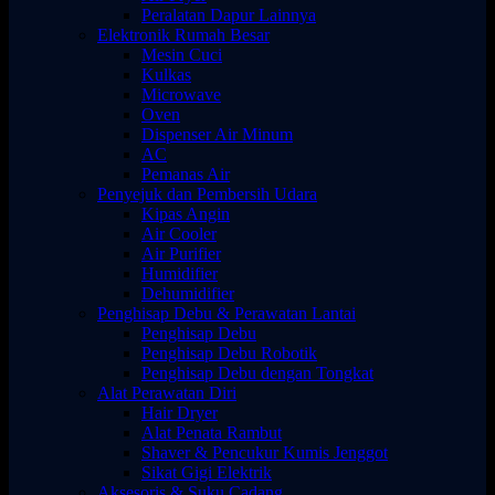
Peralatan Dapur Lainnya
Elektronik Rumah Besar
Mesin Cuci
Kulkas
Microwave
Oven
Dispenser Air Minum
AC
Pemanas Air
Penyejuk dan Pembersih Udara
Kipas Angin
Air Cooler
Air Purifier
Humidifier
Dehumidifier
Penghisap Debu & Perawatan Lantai
Penghisap Debu
Penghisap Debu Robotik
Penghisap Debu dengan Tongkat
Alat Perawatan Diri
Hair Dryer
Alat Penata Rambut
Shaver & Pencukur Kumis Jenggot
Sikat Gigi Elektrik
Aksesoris & Suku Cadang