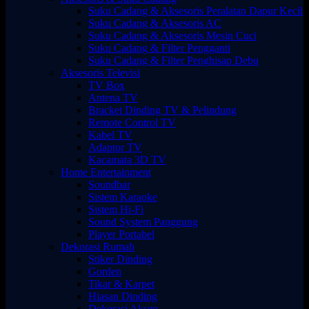
Suku Cadang & Aksesoris Peralatan Dapur Kecil
Suku Cadang & Aksesoris AC
Suku Cadang & Aksesoris Mesin Cuci
Suku Cadang & Filter Pengganti
Suku Cadang & Filter Penghisap Debu
Aksesoris Televisi
TV Box
Antena TV
Bracket Dinding TV & Pelindung
Remote Control TV
Kabel TV
Adaptor TV
Kacamata 3D TV
Home Entertainment
Soundbar
Sistem Karaoke
Sistem Hi-Fi
Sound System Panggung
Player Portabel
Dekorasi Rumah
Stiker Dinding
Gorden
Tikar & Karpet
Hiasan Dinding
Dekorasi Aksen