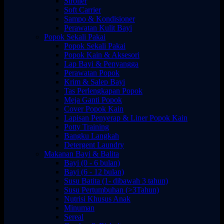
Stroller
Soft Carrier
Sampo & Kondisioner
Perawatan Kulit Bayi
Popok Sekali Pakai
Popok Sekali Pakai
Popok Kain & Aksesori
Lap Bayi & Penyangga
Perawatan Popok
Krim & Salep Bayi
Tas Perlengkapan Popok
Meja Ganti Popok
Cover Popok Kain
Lapisan Penyerap & Liner Popok Kain
Potty Training
Bangku Langkah
Detergent Laundry
Makanan Bayi & Balita
Bayi (0 - 6 bulan)
Bayi (6 - 12 bulan)
Susu Batita (1- dibawah 3 tahun)
Susu Pertumbuhan (>3Tahun)
Nutrisi Khusus Anak
Minuman
Sereal