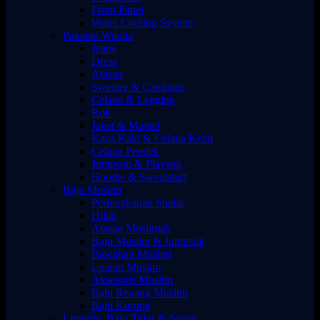
Front Panel
Water Cooling System
Pakaian Wanita
Jeans
Dress
Atasan
Sweater & Cardigan
Celana & Legging
Rok
Jaket & Mantel
Kaus Kaki & Celana Ketat
Celana Pendek
Jumpsuit & Playsuit
Hoodie & Sweatshirt
Baju Muslim
Perlengkapan Shalat
Hijab
Atasan Muslimah
Baju Muslim & Jumpsuit
Bawahan Muslim
Luaran Muslim
Aksesoris Muslim
Baju Renang Muslim
Baju Kurung
Lingerie, Baju Tidur & Santai