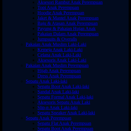
Aksesori Rambut Anak Perempuan
Topi Anak Perempuan
Hoodie Anak Perempuan
Jaket & Mantel Anak Perempuan
Baju & Atasan Anak Perempuan
Payung & Pakaian Hujan Anak
Pakaian Dalam Anak Perempuan
Jumpsuits & Overalls
Pakaian Anak Muslim Laki-Laki
Kemeja Anak Laki-Laki
Celana Anak Laki-Laki
Aksesoris Anak Laki-Laki
Pakaian Anak Muslim Perempuan
Hijab Anak Perempuan
Dress Anak Perempuan
Sepatu Anak Laki-laki
Sepatu Boot Anak Laki-laki
Sandal Anak Laki-laki
Sepatu Formal Anak Laki-laki
Aksesoris Sepatu Anak Laki
Slip-n Anak Laki-laki
Sepatu Sneaker Anak Laki-laki
Sepatu Anak Perempuan
Sepatu Flat Anak Perempuan
Sepatu Boot Anak Perempuan