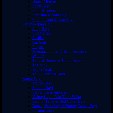
Bantal Menyusui
Kursi Bayi
Food Blenders
Peralatan Makan Bayi
Set Peralatan Makan Bayi
Perlengkapan Bayi
Sling Bayi
Soft Carrier
Stroller
Car Seat
Playard
Ayunan, Jumper & Bouncer Bayi
Walker
Tempat Duduk & Trailer Sepeda
Tas Anak
Koper Anak
Tali & Harness Bayi
Kamar Bayi
Matras Bayi
Selimut Bayi
Seprai Keranjang Bayi
Kelengkapan Alat Tidur Balita
Selimut Tebal & Bed Cover Bayi
Bantal, Pelindung & Sarung Bantal Bayi
Furnitur Bayi