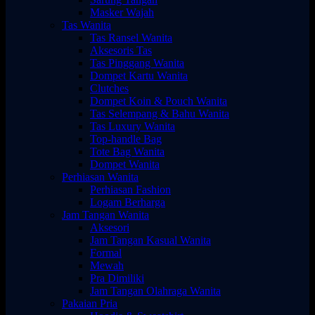
Masker Wajah
Tas Wanita
Tas Ransel Wanita
Aksesoris Tas
Tas Pinggang Wanita
Dompet Kartu Wanita
Clutches
Dompet Koin & Pouch Wanita
Tas Selempang & Bahu Wanita
Tas Luxury Wanita
Top-handle Bag
Tote Bag Wanita
Dompet Wanita
Perhiasan Wanita
Perhiasan Fashion
Logam Berharga
Jam Tangan Wanita
Aksesori
Jam Tangan Kasual Wanita
Formal
Mewah
Pra Dimiliki
Jam Tangan Olahraga Wanita
Pakaian Pria