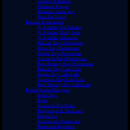
Cracker & Biskuit
Makanan Ringan
Makanan puree bayi
Susu Ibu Hamil
Pakaian & Aksesoris
(0--6 bulan) Set Pakaian
(0--6 bulan) Body Suits
(0--6 bulan) Aksesoris
Pakaian Bayi Perempuan
Dress Bayi Perempuan
Sepatu Bayi Perempuan
Aksesoris Bayi Perempuan
Baju Renang Bayi Perempuan
Pakaian Bayi Laki-Laki
Sepatu Bayi Laki-Laki
Aksesoris Bayi Laki-Laki
Baju Renang Bayi Laki-Laki
Perlengkapan Menyusui
Botol Bayi
Botol
Aksesoris Dot Botol
Penghangat & Sterilizers
Pompa Asi
Aksesesoris Pompa Asi
Perawatan Payudara