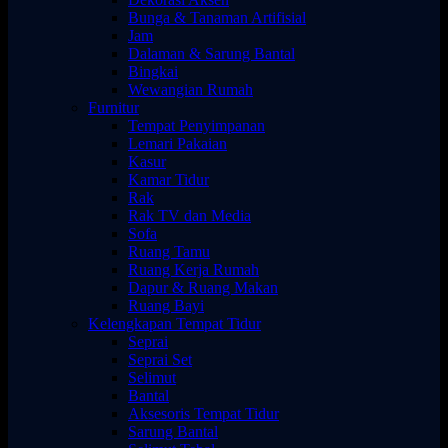
Bunga & Tanaman Artifisial
Jam
Dalaman & Sarung Bantal
Bingkai
Wewangian Rumah
Furnitur
Tempat Penyimpanan
Lemari Pakaian
Kasur
Kamar Tidur
Rak
Rak TV dan Media
Sofa
Ruang Tamu
Ruang Kerja Rumah
Dapur & Ruang Makan
Ruang Bayi
Kelengkapan Tempat Tidur
Seprai
Seprai Set
Selimut
Bantal
Aksesoris Tempat Tidur
Sarung Bantal