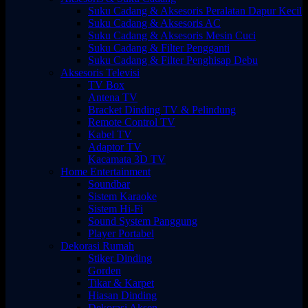
Suku Cadang & Aksesoris Peralatan Dapur Kecil
Suku Cadang & Aksesoris AC
Suku Cadang & Aksesoris Mesin Cuci
Suku Cadang & Filter Pengganti
Suku Cadang & Filter Penghisap Debu
Aksesoris Televisi
TV Box
Antena TV
Bracket Dinding TV & Pelindung
Remote Control TV
Kabel TV
Adaptor TV
Kacamata 3D TV
Home Entertainment
Soundbar
Sistem Karaoke
Sistem Hi-Fi
Sound System Panggung
Player Portabel
Dekorasi Rumah
Stiker Dinding
Gorden
Tikar & Karpet
Hiasan Dinding
Dekorasi Aksen