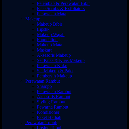
Pelembab & Perawatan Bibir
Face Scrubs & Exfoliators
Perawatan Mata
Makeup
Makeup Bibir
Lipstik
Makeup Wajah
Foundation
Makeup Mata
Maskara
Aksesoris Makeup
Set Kuas & Kuas Makeup
Perawatan Kuku
Set Makeup & Palet
Pembersih Makeup
Perawatan Rambut
Shampo
Perawatan Rambut
Aksesoris Rambut
Styling Rambut
Pewarna Rambut
Kondisioner
Paket Hadiah
Perawatan Tubuh
Losion Tubuh