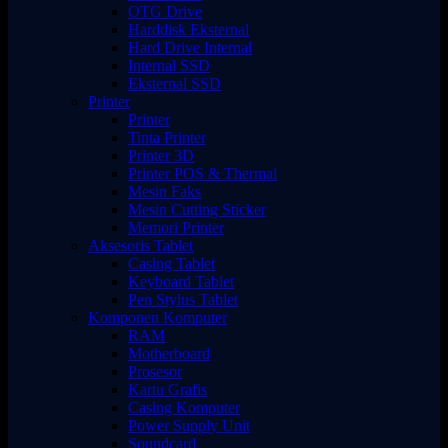
OTG Drive
Harddisk Eksternal
Hard Drive Internal
Internal SSD
Eksternal SSD
Printer
Printer
Tinta Printer
Printer 3D
Printer POS & Thermal
Mesin Faks
Mesin Cutting Sticker
Memori Printer
Aksesoris Tablet
Casing Tablet
Keyboard Tablet
Pen Stylus Tablet
Komponen Komputer
RAM
Motherboard
Prosesor
Kartu Grafis
Casing Komputer
Power Supply Unit
Soundcard