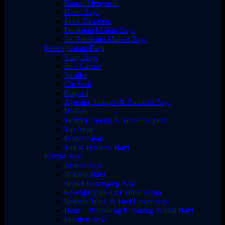
Bantal Menyusui
Kursi Bayi
Food Blenders
Peralatan Makan Bayi
Set Peralatan Makan Bayi
Perlengkapan Bayi
Sling Bayi
Soft Carrier
Stroller
Car Seat
Playard
Ayunan, Jumper & Bouncer Bayi
Walker
Tempat Duduk & Trailer Sepeda
Tas Anak
Koper Anak
Tali & Harness Bayi
Kamar Bayi
Matras Bayi
Selimut Bayi
Seprai Keranjang Bayi
Kelengkapan Alat Tidur Balita
Selimut Tebal & Bed Cover Bayi
Bantal, Pelindung & Sarung Bantal Bayi
Furnitur Bayi