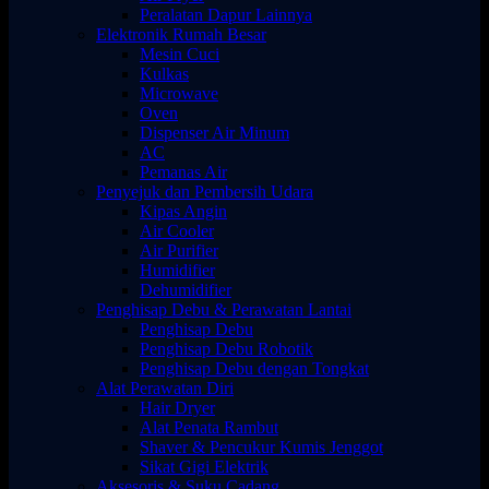
Peralatan Dapur Lainnya
Elektronik Rumah Besar
Mesin Cuci
Kulkas
Microwave
Oven
Dispenser Air Minum
AC
Pemanas Air
Penyejuk dan Pembersih Udara
Kipas Angin
Air Cooler
Air Purifier
Humidifier
Dehumidifier
Penghisap Debu & Perawatan Lantai
Penghisap Debu
Penghisap Debu Robotik
Penghisap Debu dengan Tongkat
Alat Perawatan Diri
Hair Dryer
Alat Penata Rambut
Shaver & Pencukur Kumis Jenggot
Sikat Gigi Elektrik
Aksesoris & Suku Cadang