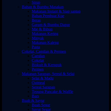
Sirup
Bahan & Bumbu Masakan
Makanan Instant & Siap santap
Bahan Pembuat Kue
Beras
Garam & Bumbu Dapur
Mie & Bihun
Makanan Kering
Minyak
Makanan Kaleng
Pasta
Cokelat, Camilan & Permen
Camilan
Cokelat
Biskuit & Kerupuk
Permen
Makanan Sarapan, Sereal & Selai
Selai & Madu
Oatmeal
Sereal Sarapan
Tepung Pancake & Waffle
Bars
Buah & Sayur
Buah Segar
Sayur Segar