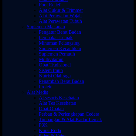
Foot Relief
Alat Cukur & Trimmer
Alat Perawatan Wajah
Alat Perawatan Tubuh
Suplemen Makanan
Pengatur Berat Badan
Pembakar Lemak
Minuman Pelangsing
Suplemen Kecantikan
Suplemen Pemutih
Multivitamin
Obat Tradisional
Sistem Imun
Nutrisi Olahraga
Penambah Berat Badan
Protein
Alat Medis
Aksesoris Kesehatan
Alat Tes Kesehatan
Obat-Obatan
Perban & Perlengkapan Cedera
Timbangan & Alat Kadar Lemak
P3K
Kursi Roda
Salep & Krim