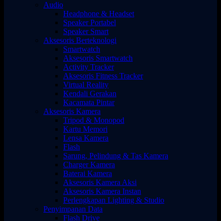
Audio
Headphone & Headset
Speaker Portabel
Speaker Smart
Aksesoris Berteknologi
Smartwatch
Aksesoris Smartwatch
Activity Tracker
Aksesoris Fitness Tracker
Virtual Reality
Kendali Gerakan
Kacamata Pintar
Aksesoris Kamera
Tripod & Monopod
Kartu Memori
Lensa Kamera
Flash
Sarung, Pelindung & Tas Kamera
Charger Kamera
Baterai Kamera
Aksesoris Kamera Aksi
Aksesoris Kamera Instan
Perlengkapan Lighting & Studio
Penyimpanan Data
Flash Drive