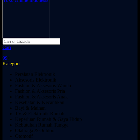
Cari
99+
Kategori
Peralatan Elektronik
Aksesoris Elektronik
Fashion & Aksesoris Wanita
Fashion & Aksesoris Pria
Fashion & Aksesoris Anak
Kesehatan & Kecantikan
Bayi & Mainan
TV & Elektronik Rumah
Keperluan Rumah & Gaya Hidup
Kebutuhan Rumah Tangga
Olahraga & Outdoor
Otomotif