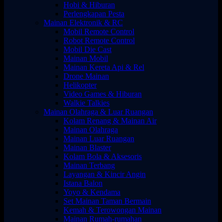
Hobi & Hiburan
Perlengkapan Pesta
Mainan Elektronik & RC
Mobil Remote Control
Robot Remote Control
Mobil Die Cast
Mainan Mobil
Mainan Kereta Api & Rel
Drone Mainan
Helikopter
Video Games & Hiburan
Walkie Talkies
Mainan Olahraga & Luar Ruangan
Kolam Renang & Mainan Air
Mainan Olahraga
Mainan Luar Ruangan
Mainan Blaster
Kolam Bola & Aksesoris
Mainan Terbang
Layangan & Kincir Angin
Istana Balon
Yoyo & Kendama
Set Mainan Taman Bermain
Kemah & Terowongan Mainan
Mainan Rumah-rumahan