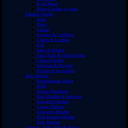
Front Panel
Water Cooling System
Pakaian Wanita
Jeans
Dress
Atasan
Sweater & Cardigan
Celana & Legging
Rok
Jaket & Mantel
Kaus Kaki & Celana Ketat
Celana Pendek
Jumpsuit & Playsuit
Hoodie & Sweatshirt
Baju Muslim
Perlengkapan Shalat
Hijab
Atasan Muslimah
Baju Muslim & Jumpsuit
Bawahan Muslim
Luaran Muslim
Aksesoris Muslim
Baju Renang Muslim
Baju Kurung
Lingerie, Baju Tidur & Santai