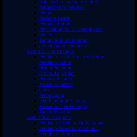
Kabel & Perlengkapan Elektrik
Pengecatan & Dekorasi
Perkakas
Perkakas Listrik
Perkakas Portabel
Pipa Saluran Air & Kelengkapan
Senter
Tangga & Kursi Peninggi
perlengkapan keamanan
Kebun & Luar Ruangan
Peralatan Listrik Taman & Kebun
Peralatan Kebun
Sistem Pengairan
Bibit & Biji Bijian
Pembasmi Hama
Aksesoris Genset
Genset
Pemanggang
Alat Pembunuh Serangga
Aksesoris Luar Ruangan
Taman & Kebun
Alat Tulis & Kerajinan
Peralatan Kesenian dan Kerajinan
Peralatan Mewarnai dan Copic
Kerajinan Umum