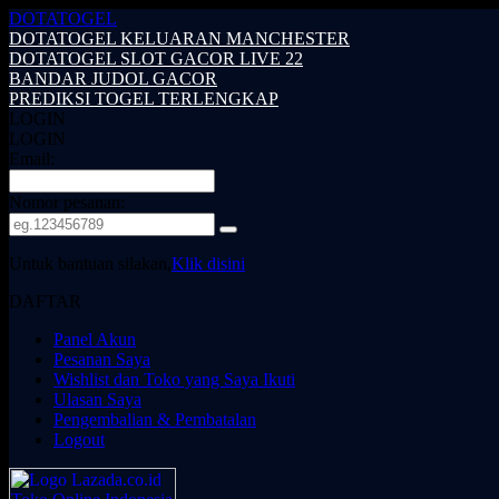
DOTATOGEL
DOTATOGEL KELUARAN MANCHESTER
DOTATOGEL SLOT GACOR LIVE 22
BANDAR JUDOL GACOR
PREDIKSI TOGEL TERLENGKAP
LOGIN
LOGIN
Email:
Nomor pesanan:
Untuk bantuan silakan,
Klik disini
DAFTAR
Panel Akun
Pesanan Saya
Wishlist dan Toko yang Saya Ikuti
Ulasan Saya
Pengembalian & Pembatalan
Logout