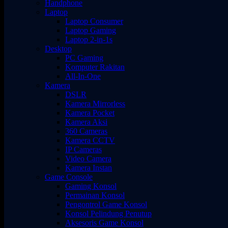
Handphone
Laptop
Laptop Consumer
Laptop Gaming
Laptop 2-in-1s
Desktop
PC Gaming
Komputer Rakitan
All-In-One
Kamera
DSLR
Kamera Mirrorless
Kamera Pocket
Kamera Aksi
360 Cameras
Kamera CCTV
IP Cameras
Video Camera
Kamera Instan
Game Console
Gaming Konsol
Permainan Konsol
Pengontrol Game Konsol
Konsol Pelindung Penutup
Aksesoris Game Konsol