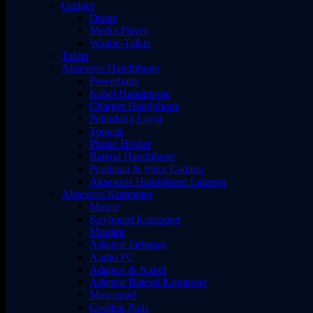
Gadget
Drone
Media Player
Walkie-Talkie
Tablet
Aksesoris Handphone
Powerbank
Kabel Handphone
Charger Handphone
Pelindung Layar
Tongsis
Phone Holder
Baterai Handphone
Peralatan & Suku Cadang
Aksesoris Handphone Lainnya
Aksesoris Komputer
Mouse
Keyboard Komputer
Monitor
Adaptor Jaringan
Audio PC
Adaptor & Kabel
Adaptor Baterai Komputer
Mousepad
Cooling Pads