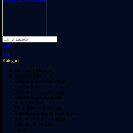
Cari
99+
Kategori
Peralatan Elektronik
Aksesoris Elektronik
Fashion & Aksesoris Wanita
Fashion & Aksesoris Pria
Fashion & Aksesoris Anak
Kesehatan & Kecantikan
Bayi & Mainan
TV & Elektronik Rumah
Keperluan Rumah & Gaya Hidup
Kebutuhan Rumah Tangga
Olahraga & Outdoor
Otomotif