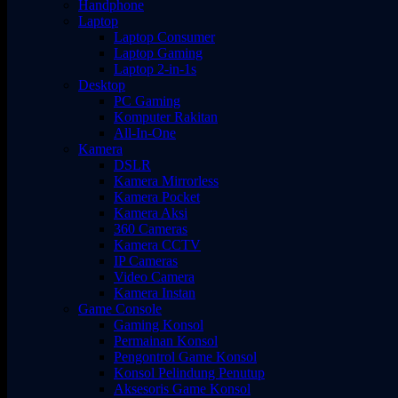
Handphone
Laptop
Laptop Consumer
Laptop Gaming
Laptop 2-in-1s
Desktop
PC Gaming
Komputer Rakitan
All-In-One
Kamera
DSLR
Kamera Mirrorless
Kamera Pocket
Kamera Aksi
360 Cameras
Kamera CCTV
IP Cameras
Video Camera
Kamera Instan
Game Console
Gaming Konsol
Permainan Konsol
Pengontrol Game Konsol
Konsol Pelindung Penutup
Aksesoris Game Konsol