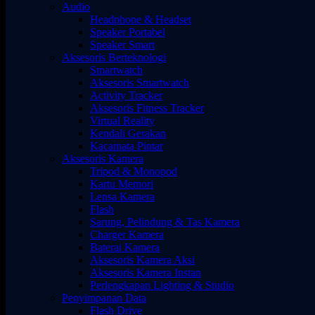
Audio
Headphone & Headset
Speaker Portabel
Speaker Smart
Aksesoris Berteknologi
Smartwatch
Aksesoris Smartwatch
Activity Tracker
Aksesoris Fitness Tracker
Virtual Reality
Kendali Gerakan
Kacamata Pintar
Aksesoris Kamera
Tripod & Monopod
Kartu Memori
Lensa Kamera
Flash
Sarung, Pelindung & Tas Kamera
Charger Kamera
Baterai Kamera
Aksesoris Kamera Aksi
Aksesoris Kamera Instan
Perlengkapan Lighting & Studio
Penyimpanan Data
Flash Drive