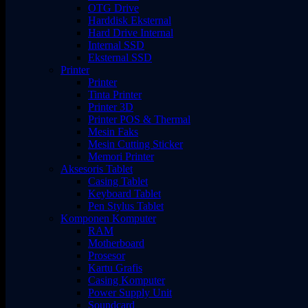
OTG Drive
Harddisk Eksternal
Hard Drive Internal
Internal SSD
Eksternal SSD
Printer
Printer
Tinta Printer
Printer 3D
Printer POS & Thermal
Mesin Faks
Mesin Cutting Sticker
Memori Printer
Aksesoris Tablet
Casing Tablet
Keyboard Tablet
Pen Stylus Tablet
Komponen Komputer
RAM
Motherboard
Prosesor
Kartu Grafis
Casing Komputer
Power Supply Unit
Soundcard