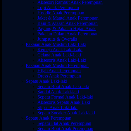
Aksesori Rambut Anak Perempuan
Topi Anak Perempuan
Hoodie Anak Perempuan
Jaket & Mantel Anak Perempuan
Baju & Atasan Anak Perempuan
Payung & Pakaian Hujan Anak
Pakaian Dalam Anak Perempuan
Jumpsuits & Overalls
Pakaian Anak Muslim Laki-Laki
Kemeja Anak Laki-Laki
Celana Anak Laki-Laki
Aksesoris Anak Laki-Laki
Pakaian Anak Muslim Perempuan
Hijab Anak Perempuan
Dress Anak Perempuan
Sepatu Anak Laki-laki
Sepatu Boot Anak Laki-laki
Sandal Anak Laki-laki
Sepatu Formal Anak Laki-laki
Aksesoris Sepatu Anak Laki
Slip-n Anak Laki-laki
Sepatu Sneaker Anak Laki-laki
Sepatu Anak Perempuan
Sepatu Flat Anak Perempuan
Sepatu Boot Anak Perempuan