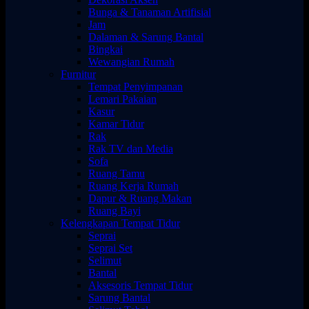
Bunga & Tanaman Artifisial
Jam
Dalaman & Sarung Bantal
Bingkai
Wewangian Rumah
Furnitur
Tempat Penyimpanan
Lemari Pakaian
Kasur
Kamar Tidur
Rak
Rak TV dan Media
Sofa
Ruang Tamu
Ruang Kerja Rumah
Dapur & Ruang Makan
Ruang Bayi
Kelengkapan Tempat Tidur
Seprai
Seprai Set
Selimut
Bantal
Aksesoris Tempat Tidur
Sarung Bantal