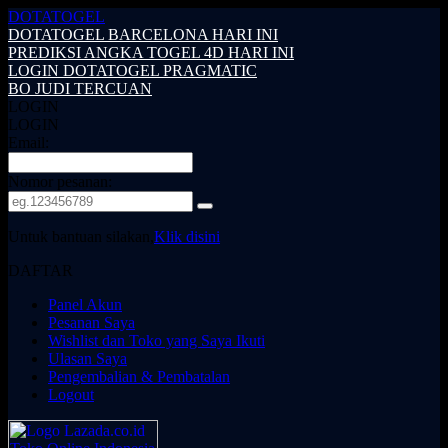
DOTATOGEL
DOTATOGEL BARCELONA HARI INI
PREDIKSI ANGKA TOGEL 4D HARI INI
LOGIN DOTATOGEL PRAGMATIC
BO JUDI TERCUAN
LOGIN
LOGIN
Email:
Nomor pesanan:
Untuk bantuan silakan,
Klik disini
DAFTAR
Panel Akun
Pesanan Saya
Wishlist dan Toko yang Saya Ikuti
Ulasan Saya
Pengembalian & Pembatalan
Logout