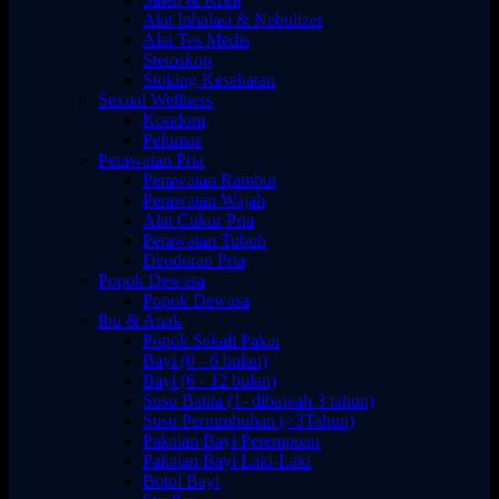
Alat Inhalasi & Nebulizer
Alat Tes Medis
Stetoskop
Stoking Kesehatan
Sexual Wellness
Kondom
Pelumas
Perawatan Pria
Perawatan Rambut
Perawatan Wajah
Alat Cukur Pria
Perawatan Tubuh
Deodoran Pria
Popok Dewasa
Popok Dewasa
Ibu & Anak
Popok Sekali Pakai
Bayi (0 - 6 bulan)
Bayi (6 - 12 bulan)
Susu Batita (1- dibawah 3 tahun)
Susu Pertumbuhan (>3Tahun)
Pakaian Bayi Perempuan
Pakaian Bayi Laki-Laki
Botol Bayi