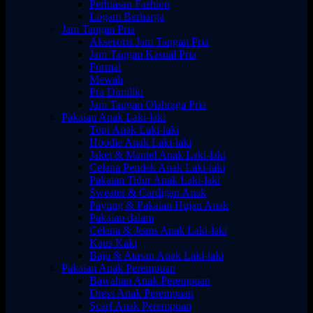
Perhiasan Fashion
Logam Berharga
Jam Tangan Pria
Aksesoris Jam Tangan Pria
Jam Tangan Kasual Pria
Formal
Mewah
Pra Dimiliki
Jam Tangan Olahraga Pria
Pakaian Anak Laki-laki
Topi Anak Laki-laki
Hoodie Anak Laki-laki
Jaket & Mantel Anak Laki-laki
Celana Pendek Anak Laki-laki
Pakaian Tidur Anak Laki-laki
Sweater & Cardigan Anak
Payung & Pakaian Hujan Anak
Pakaian dalam
Celana & Jeans Anak Laki-laki
Kaus Kaki
Baju & Atasan Anak Laki-laki
Pakaian Anak Perempuan
Bawahan Anak Perempuan
Dress Anak Perempuan
Scarf Anak Perempuan