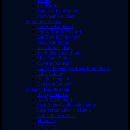
Stroller
Soft Carrier
Sampo & Kondisioner
Perawatan Kulit Bayi
Popok Sekali Pakai
Popok Sekali Pakai
Popok Kain & Aksesori
Lap Bayi & Penyangga
Perawatan Popok
Krim & Salep Bayi
Tas Perlengkapan Popok
Meja Ganti Popok
Cover Popok Kain
Lapisan Penyerap & Liner Popok Kain
Potty Training
Bangku Langkah
Detergent Laundry
Makanan Bayi & Balita
Bayi (0 - 6 bulan)
Bayi (6 - 12 bulan)
Susu Batita (1- dibawah 3 tahun)
Susu Pertumbuhan (>3Tahun)
Nutrisi Khusus Anak
Minuman
Sereal