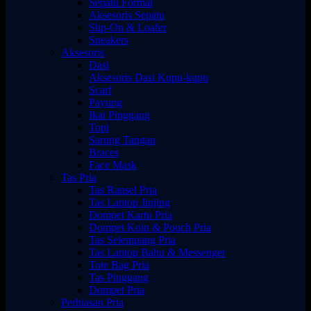
Sepatu Formal
Aksesoris Sepatu
Slip-On & Loafer
Sneakers
Aksesoris
Dasi
Aksesoris Dasi Kupu-kupu
Scarf
Payung
Ikat Pinggang
Topi
Sarung Tangan
Braces
Face Mask
Tas Pria
Tas Ransel Pria
Tas Laptop Jinjing
Dompet Kartu Pria
Dompet Koin & Pouch Pria
Tas Selempang Pria
Tas Laptop Bahu & Messenger
Tote Bag Pria
Tas Pinggang
Dompet Pria
Perhiasan Pria