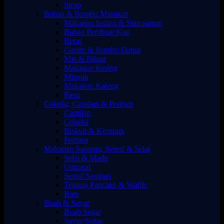
Sirup
Bahan & Bumbu Masakan
Makanan Instant & Siap santap
Bahan Pembuat Kue
Beras
Garam & Bumbu Dapur
Mie & Bihun
Makanan Kering
Minyak
Makanan Kaleng
Pasta
Cokelat, Camilan & Permen
Camilan
Cokelat
Biskuit & Kerupuk
Permen
Makanan Sarapan, Sereal & Selai
Selai & Madu
Oatmeal
Sereal Sarapan
Tepung Pancake & Waffle
Bars
Buah & Sayur
Buah Segar
Sayur Segar