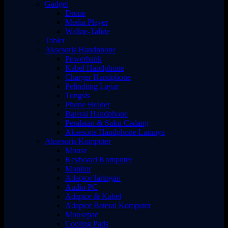
Gadget
Drone
Media Player
Walkie-Talkie
Tablet
Aksesoris Handphone
Powerbank
Kabel Handphone
Charger Handphone
Pelindung Layar
Tongsis
Phone Holder
Baterai Handphone
Peralatan & Suku Cadang
Aksesoris Handphone Lainnya
Aksesoris Komputer
Mouse
Keyboard Komputer
Monitor
Adaptor Jaringan
Audio PC
Adaptor & Kabel
Adaptor Baterai Komputer
Mousepad
Cooling Pads