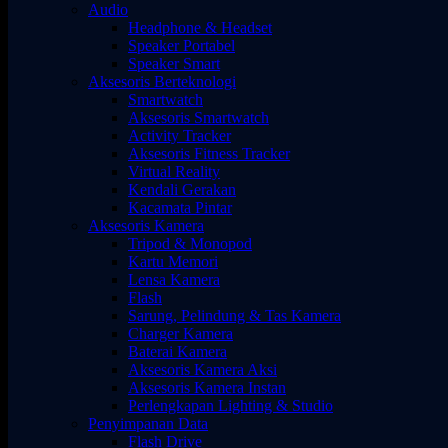
Audio
Headphone & Headset
Speaker Portabel
Speaker Smart
Aksesoris Berteknologi
Smartwatch
Aksesoris Smartwatch
Activity Tracker
Aksesoris Fitness Tracker
Virtual Reality
Kendali Gerakan
Kacamata Pintar
Aksesoris Kamera
Tripod & Monopod
Kartu Memori
Lensa Kamera
Flash
Sarung, Pelindung & Tas Kamera
Charger Kamera
Baterai Kamera
Aksesoris Kamera Aksi
Aksesoris Kamera Instan
Perlengkapan Lighting & Studio
Penyimpanan Data
Flash Drive