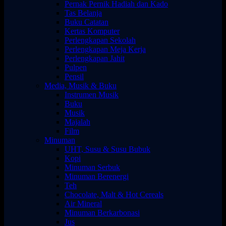
Pernak Pernik Hadiah dan Kado
Tas Belanja
Buku Catatan
Kertas Komputer
Perlengkapan Sekolah
Perlengkapan Meja Kerja
Perlengkapan Jahit
Pulpen
Pensil
Media, Musik & Buku
Instrumen Musik
Buku
Musik
Majalah
Film
Minuman
UHT, Susu & Susu Bubuk
Kopi
Minuman Serbuk
Minuman Berenergi
Teh
Chocolate, Malt & Hot Cereals
Air Mineral
Minuman Berkarbonasi
Jus