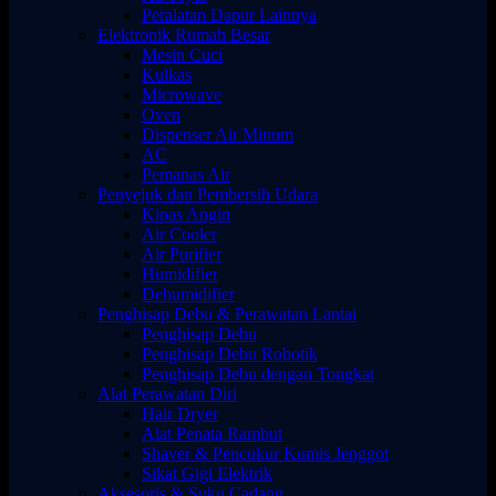
Peralatan Dapur Lainnya
Elektronik Rumah Besar
Mesin Cuci
Kulkas
Microwave
Oven
Dispenser Air Minum
AC
Pemanas Air
Penyejuk dan Pembersih Udara
Kipas Angin
Air Cooler
Air Purifier
Humidifier
Dehumidifier
Penghisap Debu & Perawatan Lantai
Penghisap Debu
Penghisap Debu Robotik
Penghisap Debu dengan Tongkat
Alat Perawatan Diri
Hair Dryer
Alat Penata Rambut
Shaver & Pencukur Kumis Jenggot
Sikat Gigi Elektrik
Aksesoris & Suku Cadang