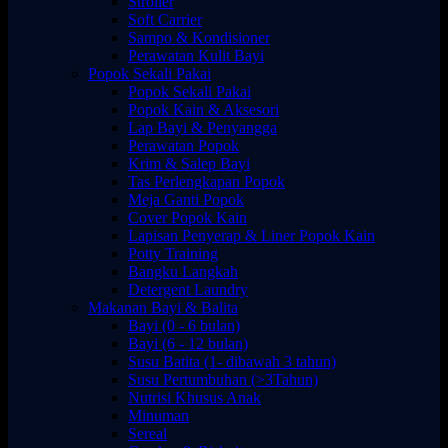
Stroller
Soft Carrier
Sampo & Kondisioner
Perawatan Kulit Bayi
Popok Sekali Pakai
Popok Sekali Pakai
Popok Kain & Aksesori
Lap Bayi & Penyangga
Perawatan Popok
Krim & Salep Bayi
Tas Perlengkapan Popok
Meja Ganti Popok
Cover Popok Kain
Lapisan Penyerap & Liner Popok Kain
Potty Training
Bangku Langkah
Detergent Laundry
Makanan Bayi & Balita
Bayi (0 - 6 bulan)
Bayi (6 - 12 bulan)
Susu Batita (1- dibawah 3 tahun)
Susu Pertumbuhan (>3Tahun)
Nutrisi Khusus Anak
Minuman
Sereal