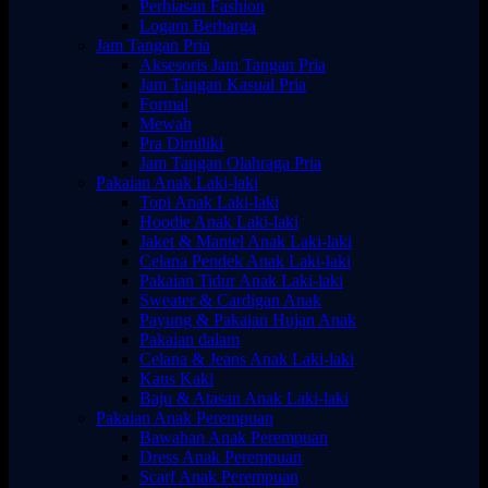
Perhiasan Fashion
Logam Berharga
Jam Tangan Pria
Aksesoris Jam Tangan Pria
Jam Tangan Kasual Pria
Formal
Mewah
Pra Dimiliki
Jam Tangan Olahraga Pria
Pakaian Anak Laki-laki
Topi Anak Laki-laki
Hoodie Anak Laki-laki
Jaket & Mantel Anak Laki-laki
Celana Pendek Anak Laki-laki
Pakaian Tidur Anak Laki-laki
Sweater & Cardigan Anak
Payung & Pakaian Hujan Anak
Pakaian dalam
Celana & Jeans Anak Laki-laki
Kaus Kaki
Baju & Atasan Anak Laki-laki
Pakaian Anak Perempuan
Bawahan Anak Perempuan
Dress Anak Perempuan
Scarf Anak Perempuan