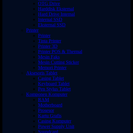
OTG Drive
Harddisk Eksternal
Hard Drive Internal
Internal SSD
Eksternal SSD
Printer
Printer
Tinta Printer
Printer 3D
Printer POS & Thermal
Mesin Faks
Mesin Cutting Sticker
Memori Printer
Aksesoris Tablet
Casing Tablet
Keyboard Tablet
Pen Stylus Tablet
Komponen Komputer
RAM
Motherboard
Prosesor
Kartu Grafis
Casing Komputer
Power Supply Unit
Soundcard