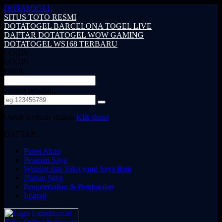
DOTATOGEL
SITUS TOTO RESMI
DOTATOGEL BARCELONA TOGEL LIVE
DAFTAR DOTATOGEL WOW GAMING
DOTATOGEL WS168 TERBARU
LOGIN
LOGIN
Email:
Nomor pesanan:
Untuk bantuan silakan,
Klik disini
DAFTAR
Panel Akun
Pesanan Saya
Wishlist dan Toko yang Saya Ikuti
Ulasan Saya
Pengembalian & Pembatalan
Logout