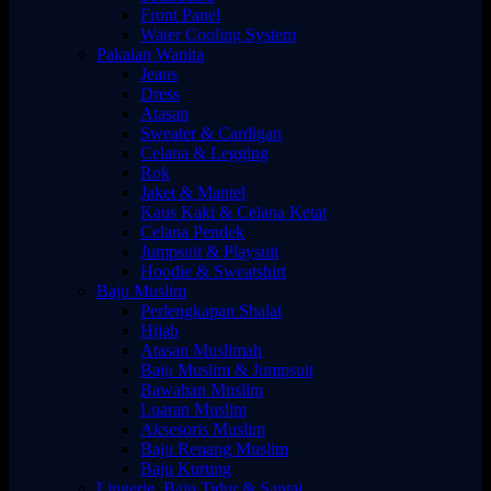
Front Panel
Water Cooling System
Pakaian Wanita
Jeans
Dress
Atasan
Sweater & Cardigan
Celana & Legging
Rok
Jaket & Mantel
Kaus Kaki & Celana Ketat
Celana Pendek
Jumpsuit & Playsuit
Hoodie & Sweatshirt
Baju Muslim
Perlengkapan Shalat
Hijab
Atasan Muslimah
Baju Muslim & Jumpsuit
Bawahan Muslim
Luaran Muslim
Aksesoris Muslim
Baju Renang Muslim
Baju Kurung
Lingerie, Baju Tidur & Santai