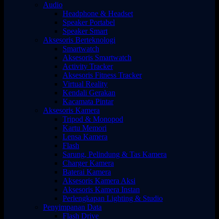
Audio
Headphone & Headset
Speaker Portabel
Speaker Smart
Aksesoris Berteknologi
Smartwatch
Aksesoris Smartwatch
Activity Tracker
Aksesoris Fitness Tracker
Virtual Reality
Kendali Gerakan
Kacamata Pintar
Aksesoris Kamera
Tripod & Monopod
Kartu Memori
Lensa Kamera
Flash
Sarung, Pelindung & Tas Kamera
Charger Kamera
Baterai Kamera
Aksesoris Kamera Aksi
Aksesoris Kamera Instan
Perlengkapan Lighting & Studio
Penyimpanan Data
Flash Drive