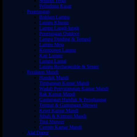
Selimut Tebal
Pelindung Kasur
Penerangan
Bohlam Lampu
Lampu Khusus
Lampu Langit-langit
Penerangan Outdoor
Lampu Dinding & Tempel
Lampu Meja
Komponen Lampu
Kap Lampu
Lampu Lantai
Lampu Rechargeable & Senter
Peralatan Mandi
Handuk Mandi
Timbangan Kamar Mandi
Wadah Penyimpanan Kamar Mandi
Rak Kamar Mandi
Gantungan Handuk & Penghangat
Tempat & Gantungan Shower
Keset Kamar Mandi
Jubah & Kimono Mandi
Tirai Shower
Cermin Kamar Mandi
Alat Dapur