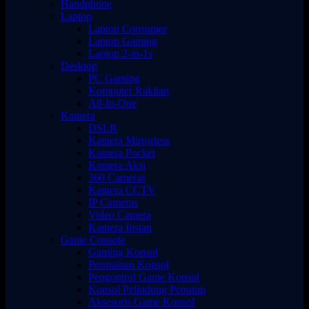
Handphone
Laptop
Laptop Consumer
Laptop Gaming
Laptop 2-in-1s
Desktop
PC Gaming
Komputer Rakitan
All-In-One
Kamera
DSLR
Kamera Mirrorless
Kamera Pocket
Kamera Aksi
360 Cameras
Kamera CCTV
IP Cameras
Video Camera
Kamera Instan
Game Console
Gaming Konsol
Permainan Konsol
Pengontrol Game Konsol
Konsol Pelindung Penutup
Aksesoris Game Konsol