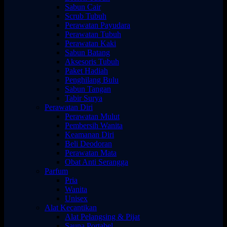
Sabun Cair
Scrub Tubuh
Perawatan Payudara
Perawatan Tubuh
Perawatan Kaki
Sabun Batang
Aksesoris Tubuh
Paket Hadiah
Penghilang Bulu
Sabun Tangan
Tabir Surya
Perawatan Diri
Perawatan Mulut
Pembersih Wanita
Keamanan Diri
Beli Deodoran
Perawatan Mata
Obat Anti Serangga
Parfum
Pria
Wanita
Unisex
Alat Kecantikan
Alat Pelangsing & Pijat
Sauna Portabel