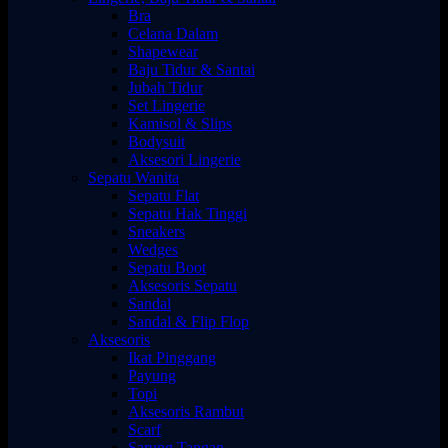
Bra
Celana Dalam
Shapewear
Baju Tidur & Santai
Jubah Tidur
Set Lingerie
Kamisol & Slips
Bodysuit
Aksesori Lingerie
Sepatu Wanita
Sepatu Flat
Sepatu Hak Tinggi
Sneakers
Wedges
Sepatu Boot
Aksesoris Sepatu
Sandal
Sandal & Flip Flop
Aksesoris
Ikat Pinggang
Payung
Topi
Aksesoris Rambut
Scarf
Sarung Tangan