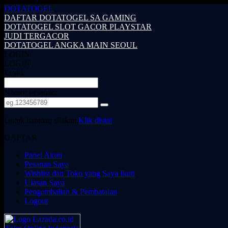
DOTATOGEL
DAFTAR DOTATOGEL SA GAMING
DOTATOGEL SLOT GACOR PLAYSTAR
JUDI TERGACOR
DOTATOGEL ANGKA MAIN SEOUL
LOGIN
LOGIN
Email:
Nomor pesanan:
Untuk bantuan silakan,
Klik disini
DAFTAR
Panel Akun
Pesanan Saya
Wishlist dan Toko yang Saya Ikuti
Ulasan Saya
Pengembalian & Pembatalan
Logout