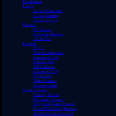
Handphone
Laptop
Laptop Consumer
Laptop Gaming
Laptop 2-in-1s
Desktop
PC Gaming
Komputer Rakitan
All-In-One
Kamera
DSLR
Kamera Mirrorless
Kamera Pocket
Kamera Aksi
360 Cameras
Kamera CCTV
IP Cameras
Video Camera
Kamera Instan
Game Console
Gaming Konsol
Permainan Konsol
Pengontrol Game Konsol
Konsol Pelindung Penutup
Aksesoris Game Konsol