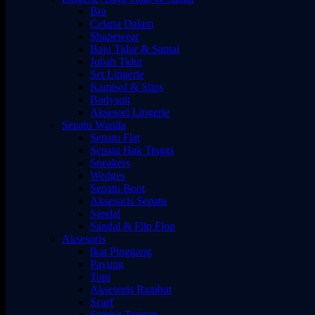
Bra
Celana Dalam
Shapewear
Baju Tidur & Santai
Jubah Tidur
Set Lingerie
Kamisol & Slips
Bodysuit
Aksesori Lingerie
Sepatu Wanita
Sepatu Flat
Sepatu Hak Tinggi
Sneakers
Wedges
Sepatu Boot
Aksesoris Sepatu
Sandal
Sandal & Flip Flop
Aksesoris
Ikat Pinggang
Payung
Topi
Aksesoris Rambut
Scarf
Sarung Tangan